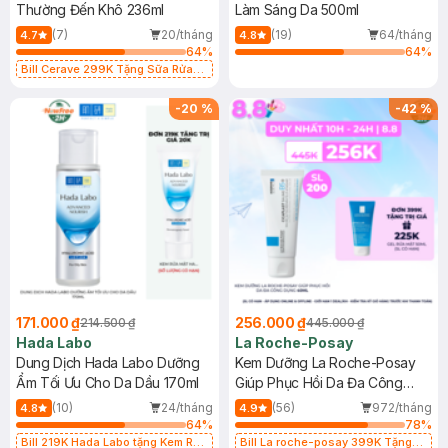
Thường Đến Khô 236ml
Làm Sáng Da 500ml
(7)
20/tháng
(19)
64/tháng
4.7
4.8
64
%
64
%
Bill Cerave 299K Tặng Sữa Rửa
Mặt Cerave 30ml (SL có hạn)
-
20
%
-
42
%
171.000 ₫
256.000 ₫
214.500 ₫
445.000 ₫
Hada Labo
La Roche-Posay
Dung Dịch Hada Labo Dưỡng
Kem Dưỡng La Roche-Posay
Ẩm Tối Ưu Cho Da Dầu 170ml
Giúp Phục Hồi Da Đa Công
Dụng 40ml
(10)
24/tháng
(56)
972/tháng
4.8
4.9
64
%
78
%
Bill 219K Hada Labo tặng Kem Rửa
Bill La roche-posay 399K Tặng