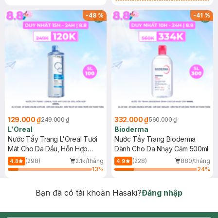
Làm Dịu Da & Kiểm Soát Dầu Nhờn
25ml (SL Có Hạn)
-
48
%
-
41
%
129.000 ₫
332.000 ₫
249.000 ₫
560.000 ₫
L'Oreal
Bioderma
Nước Tẩy Trang L'Oreal Tươi
Nước Tẩy Trang Bioderma
Mát Cho Da Dầu, Hỗn Hợp
Dành Cho Da Nhạy Cảm 500ml
400ml
(298)
2.1k/tháng
(228)
880/tháng
4.8
4.9
13
%
24
%
Bạn đã có tài khoản Hasaki?
Đăng nhập