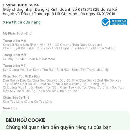
Hotline:
1800 6324
Giấy chứng nhận Đăng ký Kinh doanh số 0313612829 do Sở Kế
hoạch và Đầu tư Thành phố Hồ Chí Minh cấp ngày 13/01/2016
Xem tất cả cửa hàng
Mỹ Phẩm High-End
Trang Điểm Mặt
Kem Lót
/
Kem Nền
/
Phấn Nền
/
BB / CC Cream
/
Phấn Nước Cushion
/
Che Khuyết Điểm
/
Má Hồng
/
Tạo Khối / Highlight
/
Phấn Phủ
/
Xịt Khoá Makeup
Trang Điểm Mắt
Kẻ Mày
/
Kẻ Mắt
/
Phấn Mắt
/
Mascara
Trang Điểm Môi
Son Dưỡng Môi
/
Son Kem / Tint
/
Son Thỏi
/
Son Bóng
/
Tẩy Trang Mắt / Môi
Chăm Sóc Tóc Và Da Đầu
Dầu Gội Và Dầu Xả
/
Dầu Gội
/
Dầu Xả
/
Dầu Gội Khô
/
Dầu Gội Xả 2in1
/
Bộ Gội Xả
/
Tẩy Tế Bào Chết Da Đầu
/
Mặt Nạ / Kem Ủ Tóc
/
Serum / Dầu Dưỡng Tóc
/
Xịt Dưỡng Tóc
/
Thuốc Nhuộm Tóc
/
Sản Phẩm Tạo Kiểu Tóc
/
Dụng Cụ Chăm Sóc Tóc
/
Máy Sấy Tóc
/
Lược
/
Bộ Chăm Sóc Tóc
/
Phụ Kiện Tóc
Chăm Sóc Cơ Thể
Kem Tẩy Lông
/
Dụng Cụ Tẩy Lông
Nước Hoa
Nước Hoa Nữ
/
Nước Hoa Nam
/
Nước Hoa Cao Cấp
/
Xịt Thơm Toàn Thân
/
Nước Hoa Vùng Kín
Notice about cookies usage
BIỂU NGỮ COOKIE
Chăm Sóc Cá Nhân
Chúng tôi quan tâm đến quyền riêng tư của bạn.
Chống Muỗi
/
Khẩu Trang
/
Máy Massage
/
Mặt Nạ Xông Hơi
/
Nước Rửa Tay
/