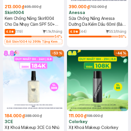
213.000 ₫
390.000 ₫
495.000 ₫
702.000 ₫
Skin1004
Anessa
Kem Chống Nắng Skin1004
Sữa Chống Nắng Anessa
Cho Da Nhạy Cảm SPF 50+
Dưỡng Da Kiềm Dầu 60ml (Bản
50ml
Mới)
(119)
1.1k/tháng
(44)
553/tháng
4.8
4.9
54
%
86
%
Bill Skin1004 từ 399k Tặng Kem
Chống Nắng Cho Da Nhạy Cảm
SPF 50+ 20ml (SL Có Hạn)
-
53
%
-
44
%
184.000 ₫
111.000 ₫
388.000 ₫
198.000 ₫
3CE
Colorkey
Xịt Khoá Makeup 3CE Có Nhũ
Xịt Khoá Makeup Colorkey