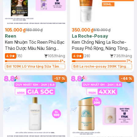
105.000 ₫
350.000 ₫
183.000 ₫
610.000 ₫
Reen
La Roche-Posay
Kem Nhuộm Tóc Reen Phủ Bạc
Kem Chống Nắng La Roche-
Thảo Dược Màu Nâu Sáng
Posay Phổ Rộng, Nâng Tông
120g
Kiềm Dầu 50ml
(15)
105/tháng
(28)
736/tháng
4.9
4.9
4
%
7
%
Bill 109K LG Vina tặng Sữa Tắm
Bill La roche-posay 399K Tặng
Hương Hoa Nhài 200g trị giá 29K
Gel rửa mặt da dầu nhạy cảm 50ml
(SL có hạn)
(SL có hạn)
-
57
%
-
44
%