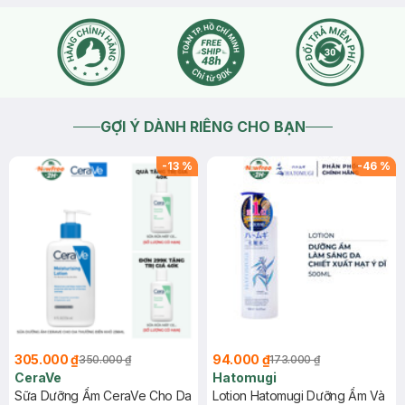
GỢI Ý DÀNH RIÊNG CHO BẠN
-
13
%
-
46
%
305.000 ₫
94.000 ₫
350.000 ₫
173.000 ₫
CeraVe
Hatomugi
Sữa Dưỡng Ẩm CeraVe Cho Da
Lotion Hatomugi Dưỡng Ẩm Và