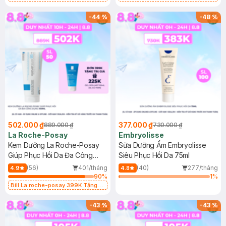
Mặt 15g trị giá 20K (SL có hạn)
Gel rửa mặt da dầu nhạy cảm 50ml
(SL có hạn)
-
44
%
-
48
%
502.000 ₫
377.000 ₫
889.000 ₫
730.000 ₫
La Roche-Posay
Embryolisse
Kem Dưỡng La Roche-Posay
Sữa Dưỡng Ẩm Embryolisse
Giúp Phục Hồi Da Đa Công
Siêu Phục Hồi Da 75ml
Dụng 100ml
(56)
401/tháng
(40)
277/tháng
4.9
4.8
90
%
1
%
Bill La roche-posay 399K Tặng
Gel rửa mặt da dầu nhạy cảm 50ml
(SL có hạn)
-
43
%
-
43
%