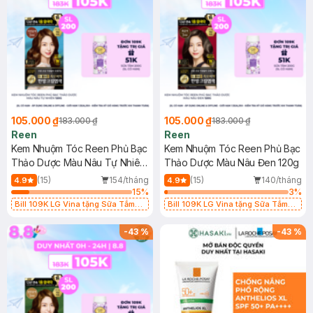
105.000 ₫
105.000 ₫
183.000 ₫
183.000 ₫
Reen
Reen
Kem Nhuộm Tóc Reen Phủ Bạc
Kem Nhuộm Tóc Reen Phủ Bạc
Thảo Dược Màu Nâu Tự Nhiên
Thảo Dược Màu Nâu Đen 120g
120g
(15)
154/tháng
(15)
140/tháng
4.9
4.9
15
%
3
%
Bill 109K LG Vina tặng Sữa Tắm
Bill 109K LG Vina tặng Sữa Tắm
Hương Hoa Nhài 200g trị giá 29K
Hương Hoa Nhài 200g trị giá 29K
(SL có hạn)
(SL có hạn)
-
43
%
-
43
%