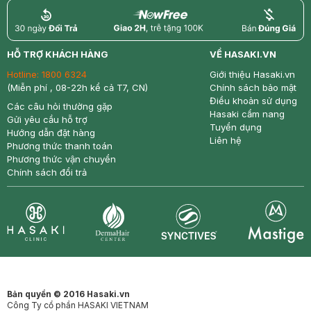
return
nowfree
price
HỖ TRỢ KHÁCH HÀNG
VỀ HASAKI.VN
Hotline:
1800 6324
Giới thiệu Hasaki.vn
(Miễn phí , 08-22h kể cả T7, CN)
Chính sách bảo mật
Điều khoản sử dụng
Các câu hỏi thường gặp
Hasaki cẩm nang
Gửi yêu cầu hỗ trợ
Tuyển dụng
Hướng dẫn đặt hàng
Liên hệ
Phương thức thanh toán
Phương thức vận chuyển
Chính sách đổi trả
Synctives
Clinic
Dermahair
Mastige
Bản quyền © 2016 Hasaki.vn
Công Ty cổ phần HASAKI VIETNAM