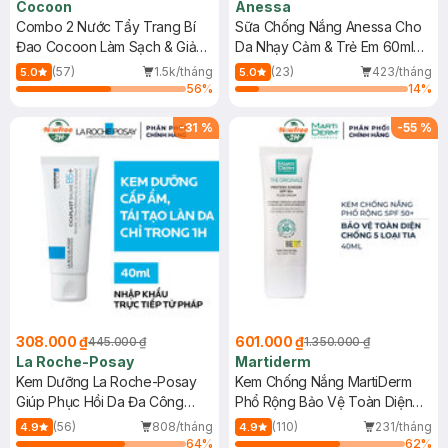
Cocoon
Anessa
Combo 2 Nước Tẩy Trang Bí
Sữa Chống Nắng Anessa Cho
Đao Cocoon Làm Sạch & Giảm
Da Nhạy Cảm & Trẻ Em 60ml
Dầu 500ml
(Mới)
(57)
1.5k/tháng
(23)
423/tháng
5.0
5.0
56
%
14
%
-
31
%
-
55
%
308.000 ₫
601.000 ₫
445.000 ₫
1.350.000 ₫
La Roche-Posay
Martiderm
Kem Dưỡng La Roche-Posay
Kem Chống Nắng MartiDerm
Giúp Phục Hồi Da Đa Công
Phổ Rộng Bảo Vệ Toàn Diện
Dụng 40ml
40ml
(56)
808/tháng
(110)
231/tháng
4.9
4.9
64
%
62
%