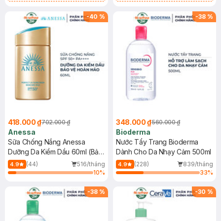
Chống Nắng Cho Da Nhạy Cảm
Gel rửa mặt da dầu nhạy cảm 50ml
SPF 50+ 20ml (SL Có Hạn)
(SL có hạn)
-
40
%
-
38
%
418.000 ₫
348.000 ₫
702.000 ₫
560.000 ₫
Anessa
Bioderma
Sữa Chống Nắng Anessa
Nước Tẩy Trang Bioderma
Dưỡng Da Kiềm Dầu 60ml (Bản
Dành Cho Da Nhạy Cảm 500ml
Mới)
(44)
516/tháng
(228)
839/tháng
4.9
4.9
10
%
33
%
-
38
%
-
30
%