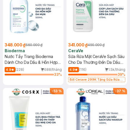
348.000 ₫
341.000 ₫
560.000 ₫
490.000 ₫
Bioderma
CeraVe
Nước Tẩy Trang Bioderma
Sữa Rửa Mặt CeraVe Sạch Sâu
Dành Cho Da Dầu & Hỗn Hợp
Cho Da Thường Đến Da Dầu
500ml
473ml
(228)
688/tháng
(116)
1.5k/tháng
4.9
4.9
33
%
39
%
Bill Cerave 299K Tặng Sữa Rửa
Mặt Cerave 30ml (SL có hạn)
-
53
%
-
37
%