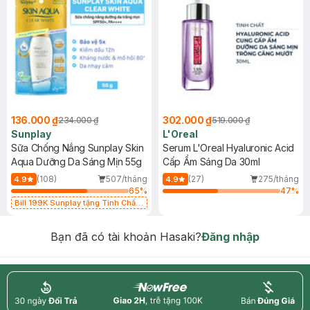
136.000 ₫
302.000 ₫
234.000 ₫
519.000 ₫
Sunplay
L'Oreal
Sữa Chống Nắng Sunplay Skin
Serum L'Oreal Hyaluronic Acid
Aqua Dưỡng Da Sáng Mịn 55g
Cấp Ẩm Sáng Da 30ml
(108)
507/tháng
(27)
275/tháng
4.9
4.9
65
%
47
%
Bill 199K Sunplay tặng Tinh Chất
Chống Nắng 7g trị giá 30K (SL có
hạn)
Bạn đã có tài khoản Hasaki?
Đăng nhập