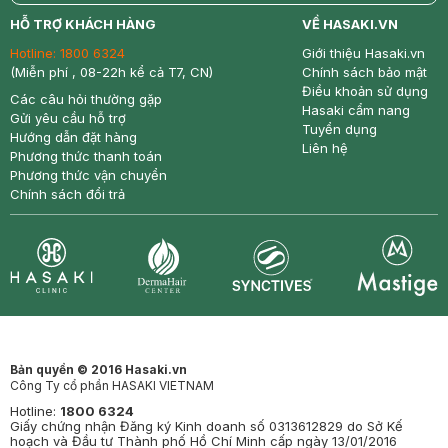
return
nowfree
price
HỖ TRỢ KHÁCH HÀNG
VỀ HASAKI.VN
Hotline:
1800 6324
Giới thiệu Hasaki.vn
(Miễn phí , 08-22h kể cả T7, CN)
Chính sách bảo mật
Điều khoản sử dụng
Các câu hỏi thường gặp
Hasaki cẩm nang
Gửi yêu cầu hỗ trợ
Tuyển dụng
Hướng dẫn đặt hàng
Liên hệ
Phương thức thanh toán
Phương thức vận chuyển
Chính sách đổi trả
Synctives
Clinic
Dermahair
Mastige
Bản quyền © 2016 Hasaki.vn
Công Ty cổ phần HASAKI VIETNAM
Hotline:
1800 6324
Giấy chứng nhận Đăng ký Kinh doanh số 0313612829 do Sở Kế
hoạch và Đầu tư Thành phố Hồ Chí Minh cấp ngày 13/01/2016