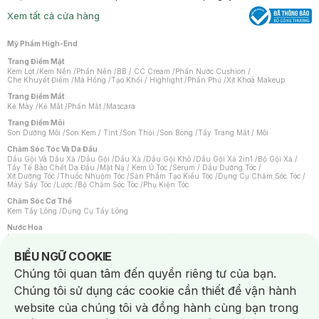
Xem tất cả cửa hàng
Mỹ Phẩm High-End
Trang Điểm Mặt
Kem Lót
/
Kem Nền
/
Phấn Nền
/
BB / CC Cream
/
Phấn Nước Cushion
/
Che Khuyết Điểm
/
Má Hồng
/
Tạo Khối / Highlight
/
Phấn Phủ
/
Xịt Khoá Makeup
Trang Điểm Mắt
Kẻ Mày
/
Kẻ Mắt
/
Phấn Mắt
/
Mascara
Trang Điểm Môi
Son Dưỡng Môi
/
Son Kem / Tint
/
Son Thỏi
/
Son Bóng
/
Tẩy Trang Mắt / Môi
Chăm Sóc Tóc Và Da Đầu
Dầu Gội Và Dầu Xả
/
Dầu Gội
/
Dầu Xả
/
Dầu Gội Khô
/
Dầu Gội Xả 2in1
/
Bộ Gội Xả
/
Tẩy Tế Bào Chết Da Đầu
/
Mặt Nạ / Kem Ủ Tóc
/
Serum / Dầu Dưỡng Tóc
/
Xịt Dưỡng Tóc
/
Thuốc Nhuộm Tóc
/
Sản Phẩm Tạo Kiểu Tóc
/
Dụng Cụ Chăm Sóc Tóc
/
Máy Sấy Tóc
/
Lược
/
Bộ Chăm Sóc Tóc
/
Phụ Kiện Tóc
Chăm Sóc Cơ Thể
Kem Tẩy Lông
/
Dụng Cụ Tẩy Lông
Nước Hoa
Nước Hoa Nữ
/
Nước Hoa Nam
/
Nước Hoa Cao Cấp
/
Xịt Thơm Toàn Thân
/
Nước Hoa Vùng Kín
Notice about cookies usage
BIỂU NGỮ COOKIE
Chăm Sóc Cá Nhân
Chúng tôi quan tâm đến quyền riêng tư của bạn.
Chống Muỗi
/
Khẩu Trang
/
Máy Massage
/
Mặt Nạ Xông Hơi
/
Nước Rửa Tay
/
Sản Phẩm Chăm Sóc Khác
/
Bàn Chải Đánh Răng
/
Bàn Chải Điện
/
Chúng tôi sử dụng các cookie cần thiết để vận hành
Hỗ Trợ Trắng Răng
/
Kem Đánh Răng
/
Máy Tăm Nước
/
Nước Súc Miệng
/
Tăm / Chỉ Nha Khoa
/
Xịt Thơm Miệng
/
Dung Dịch Vệ Sinh
/
Dưỡng Vùng Kín
/
website của chúng tôi và đồng hành cùng bạn trong
Khăn Ướt Vệ Sinh Vùng Kín
/
Băng Vệ Sinh
/
Tampon
/
Bọt Cạo Râu
/
Dao Cạo Râu
/
Máy Cạo Râu