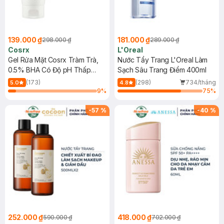
139.000 ₫
181.000 ₫
298.000 ₫
289.000 ₫
Cosrx
L'Oreal
Gel Rửa Mặt Cosrx Tràm Trà,
Nước Tẩy Trang L'Oreal Làm
0.5% BHA Có Độ pH Thấp
Sạch Sâu Trang Điểm 400ml
150ml
(173)
(298)
734/tháng
5.0
4.8
9
%
75
%
-
57
%
-
40
%
252.000 ₫
418.000 ₫
590.000 ₫
702.000 ₫