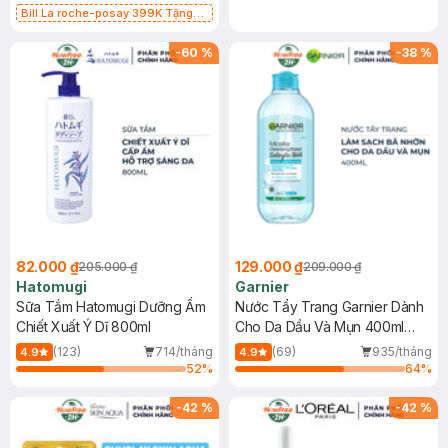
Bill La roche-posay 399K Tặng
Gel rửa mặt da dầu nhạy cảm 50ml
(SL có hạn)
-
60
%
-
38
%
82.000 ₫
129.000 ₫
205.000 ₫
209.000 ₫
Hatomugi
Garnier
Sữa Tắm Hatomugi Dưỡng Ẩm
Nước Tẩy Trang Garnier Dành
Chiết Xuất Ý Dĩ 800ml
Cho Da Dầu Và Mụn 400ml
(Mới)
(123)
714/tháng
(69)
935/tháng
4.9
4.9
52
%
64
%
-
42
%
-
42
%