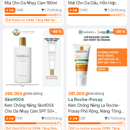
Mùi Cho Da Nhạy Cảm 180ml
Mát Cho Da Dầu, Hỗn Hợp
400ml
(148)
1.7k/tháng
(298)
2.0k/tháng
4.8
4.8
85
%
85
%
Bill Klairs từ 299k Tặng Mặt Nạ
Làm Dịu Da & Kiểm Soát Dầu Nhờn
25ml (SL Có Hạn)
-
46
%
-
38
%
266.000 ₫
381.000 ₫
495.000 ₫
610.000 ₫
Skin1004
La Roche-Posay
Kem Chống Nắng Skin1004
Kem Chống Nắng La Roche-
Cho Da Nhạy Cảm SPF 50+
Posay Phổ Rộng, Nâng Tông
50ml
Kiềm Dầu 50ml
(119)
905/tháng
(28)
676/tháng
4.8
4.9
64
%
66
%
Bill Skin1004 từ 399k Tặng Kem
Bill La roche-posay 399K Tặng