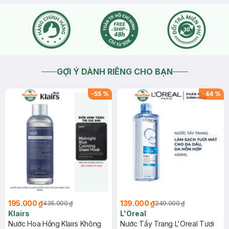
GỢI Ý DÀNH RIÊNG CHO BẠN
-
55
%
-
44
%
195.000 ₫
139.000 ₫
435.000 ₫
249.000 ₫
Klairs
L'Oreal
Nước Hoa Hồng Klairs Không
Nước Tẩy Trang L'Oreal Tươi