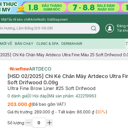
 Mặt
Tẩy tế bào chết
Ariel
Nước Giặt
Bagsmart
Đăng 
Search icon
Tài kh
T
MỚI VỀ
BÁN CHẠY
CLINIC & SPA
DERMAHAIR
2025] Chì Kẻ Chân Mày Artdeco Ultra Fine Màu 25 Soft Drifwood 0
ARTDECO
[HSD 02/2025] Chì Kẻ Chân Mày Artdeco Ultra Fi
Soft Drifwood 0.09g
Ultra Fine Brow Liner #25 Soft Drifwood
0
đánh giá
|
0
Hỏi đáp
|
Mã sản phẩm:
422219963
203.000 ₫
(Đã bao gồm VAT)
Giá thị trường:
289.000 ₫
- Tiết kiệm:
86.000 ₫
(
30
%
)
Số lượng: