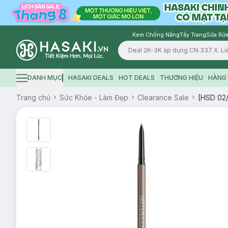
Kem Chống Nắng
Tẩy Trang
Sữa Rửa
Logo
DANH MỤC
HASAKI DEALS
HOT DEALS
THƯƠNG HIỆU
HÀNG 
Hamburger icon
Trang chủ
Sức Khỏe - Làm Đẹp
Clearance Sale
[HSD 02/