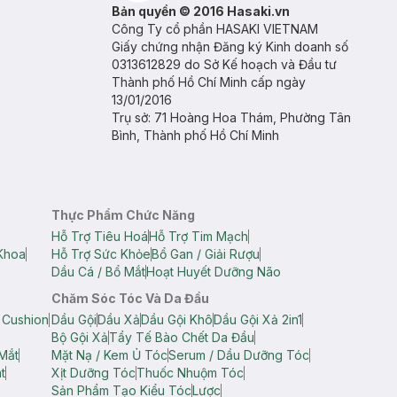
Bản quyền © 2016 Hasaki.vn
Công Ty cổ phần HASAKI VIETNAM
Giấy chứng nhận Đăng ký Kinh doanh số
0313612829 do Sở Kế hoạch và Đầu tư
Thành phố Hồ Chí Minh cấp ngày
13/01/2016
Trụ sở: 71 Hoàng Hoa Thám, Phường Tân
Bình, Thành phố Hồ Chí Minh
Thực Phẩm Chức Năng
Hỗ Trợ Tiêu Hoá
Hỗ Trợ Tim Mạch
Khoa
Hỗ Trợ Sức Khỏe
Bổ Gan / Giải Rượu
Dầu Cá / Bổ Mắt
Hoạt Huyết Dưỡng Não
Chăm Sóc Tóc Và Da Đầu
 Cushion
Dầu Gội
Dầu Xả
Dầu Gội Khô
Dầu Gội Xả 2in1
Bộ Gội Xả
Tẩy Tế Bào Chết Da Đầu
Mắt
Mặt Nạ / Kem Ủ Tóc
Serum / Dầu Dưỡng Tóc
t
Xịt Dưỡng Tóc
Thuốc Nhuộm Tóc
Sản Phẩm Tạo Kiểu Tóc
Lược