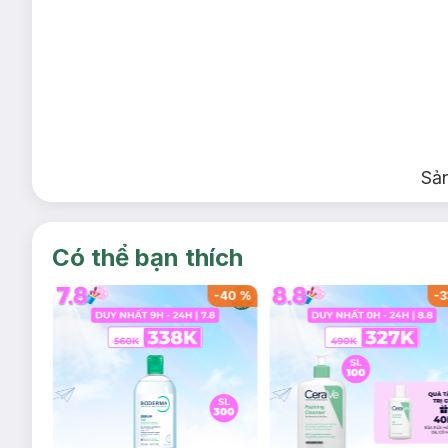
Sả
Có thể bạn thích
-
40
%
-
40
%
-
3