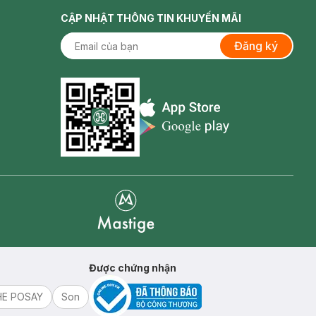
CẬP NHẬT THÔNG TIN KHUYẾN MÃI
Đăng ký
Appstore icon
Goolge Play icon
Mastige
Được chứng nhận
HE POSAY
Son