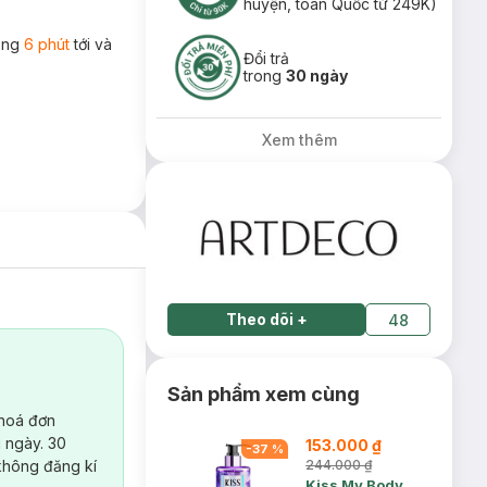
huyện, toàn Quốc từ 249K)
rong
6 phút
tới và
Đổi trả
trong
30 ngày
Xem thêm
Theo dõi
+
48
Sản phẩm xem cùng
 hoá đơn
 ngày. 30
153.000 ₫
-
37
%
không đăng kí
244.000 ₫
Kiss My Body