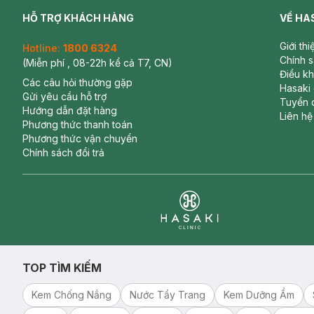
HỖ TRỢ KHÁCH HÀNG
VỀ HA
Giới th
Hotline:
1800 6324
Chính 
(Miễn phí , 08-22h kể cả T7, CN)
Điều k
Các câu hỏi thường gặp
Hasaki
Gửi yêu cầu hỗ trợ
Tuyển 
Hướng dẫn đặt hàng
Liên hệ
Phương thức thanh toán
Phương thức vận chuyển
Chính sách đổi trả
Clinic
TOP TÌM KIẾM
Kem Chống Nắng
Nước Tẩy Trang
Kem Dưỡng Ẩm