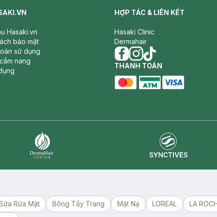
SAKI.VN
HỢP TÁC & LIÊN KẾT
iệu Hasaki.vn
Hasaki Clinic
sách bảo mật
Dermahair
hoản sử dụng
 cẩm nang
facebook
THANH TOÁN
instagram
tiktok
dụng
master card
ATM card
visa card
Synctives
Dermahair
Sữa Rửa Mặt
Bông Tẩy Trang
Mặt Nạ
LOREAL
LA ROC