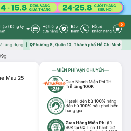
0
nhập
/
Đăng ký
Hệ thống
Bảo
Hỗ trợ
User Icon
Store Icon
Warranty Icon
Phone Icon
Cart I
oản
cửa hàng
hành
khách hàng
ải ứng dụng
Phường 8, Quận 10, Thành phố Hồ Chí Minh
Map icon
.09g
MIỄN PHÍ VẬN CHUYỂN
ne Màu 25
Giao Nhanh Miễn Phí 2H.
Trễ tặng 100K
Hasaki đền bù
100%
hãng
đền bù
100%
nếu phát hiện
hàng giả
Giao Hàng Miễn Phí
(từ
90K tại 60 Tỉnh Thành trừ