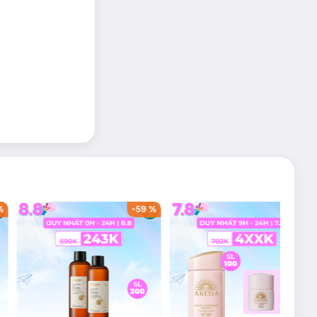
%
-
59
%
-
36
%