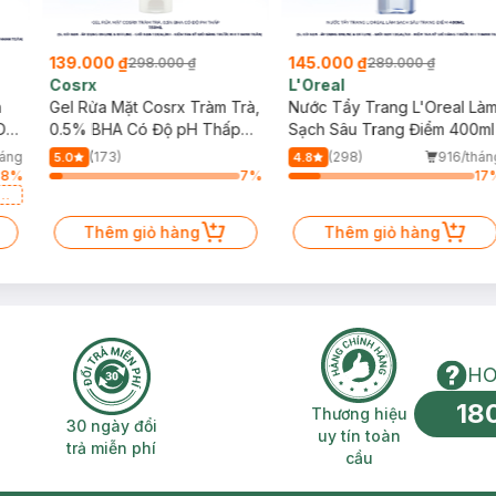
139.000 ₫
145.000 ₫
298.000 ₫
289.000 ₫
Cosrx
L'Oreal
h
Gel Rửa Mặt Cosrx Tràm Trà,
Nước Tẩy Trang L'Oreal Là
Da
0.5% BHA Có Độ pH Thấp
Sạch Sâu Trang Điểm 400ml
150ml
háng
(173)
(298)
916/thán
5.0
4.8
78
%
7
%
17
a
Thêm giỏ hàng
Thêm giỏ hàng
HO
18
n phí 2H
30 ngày đổi trả miễn phí
Thương hiệu uy 
Thương hiệu
30 ngày đổi
uy tín toàn
trả miễn phí
cầu