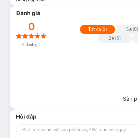
Đánh giá
0
Tất cả
(
0
)
5
(
0
2
(
0
)
0
đánh giá
Sản p
Hỏi đáp