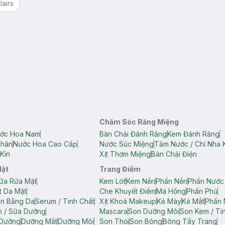
lairs
Chăm Sóc Răng Miệng
ớc Hoa Nam
Bàn Chải Đánh Răng
Kem Đánh Răng
Thân
Nước Hoa Cao Cấp
Nước Súc Miệng
Tăm Nước / Chỉ Nha 
Kín
Xịt Thơm Miệng
Bàn Chải Điện
Mặt
Trang Điểm
ữa Rửa Mặt
Kem Lót
Kem Nền
Phấn Nền
Phấn Nước
t Da Mặt
Che Khuyết Điểm
Má Hồng
Phấn Phủ
ân Bằng Da
Serum / Tinh Chất
Xịt Khoá Makeup
Kẻ Mày
Kẻ Mắt
Phấn 
n / Sữa Dưỡng
Mascara
Son Dưỡng Môi
Son Kem / Tin
 Dưỡng
Dưỡng Mắt
Dưỡng Môi
Son Thỏi
Son Bóng
Bông Tẩy Trang