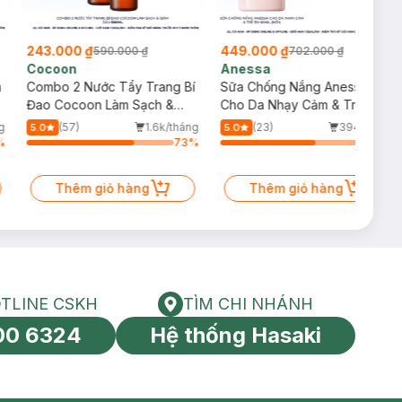
243.000 ₫
449.000 ₫
590.000 ₫
702.000 ₫
Cocoon
Anessa
m
Combo 2 Nước Tẩy Trang Bí
Sữa Chống Nắng Anessa
Đao Cocoon Làm Sạch &
Cho Da Nhạy Cảm & Trẻ Em
Giảm Dầu 500ml
60ml (Mới)
g
(57)
1.6k/tháng
(23)
394/tháng
5.0
5.0
%
73
%
64
%
Thêm giỏ hàng
Thêm giỏ hàng
TLINE CSKH
TÌM CHI NHÁNH
HOTLINE CSKH
Tìm chi nhánh
00 6324
Hệ thống Hasaki
tín toàn cầu