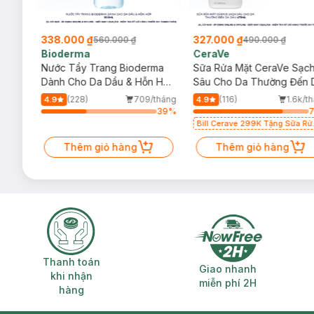
338.000 ₫
327.000 ₫
560.000 ₫
490.000 ₫
Bioderma
CeraVe
rma
Nước Tẩy Trang Bioderma
Sữa Rửa Mặt CeraVe Sạc
m
Dành Cho Da Dầu & Hỗn Hợp
Sâu Cho Da Thường Đến 
500ml
Dầu 473ml
/tháng
(228)
709/tháng
(116)
1.6k/t
4.9
4.9
66
%
39
%
Bill Cerave 299K Tặng Sữa Rử
Mặt Cerave 30ml (SL có hạn)
Thêm giỏ hàng
Thêm giỏ hàng
Thanh toán khi nhận hàng
Giao nhanh miễ
Thanh toán
Giao nhanh
khi nhận
miễn phí 2H
hàng