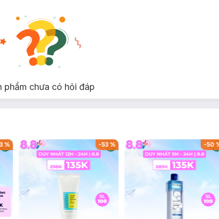
n phẩm chưa có hỏi đáp
3
%
-
53
%
-
50