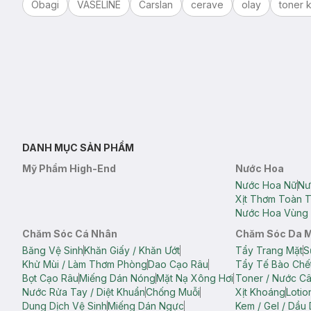
Obagi
VASELINE
Carslan
cerave
olay
toner k
DANH MỤC SẢN PHẨM
Mỹ Phẩm High-End
Nước Hoa
Nước Hoa Nữ
Nư
Xịt Thơm Toàn 
Nước Hoa Vùng 
Chăm Sóc Cá Nhân
Chăm Sóc Da 
Băng Vệ Sinh
Khăn Giấy / Khăn Ướt
Tẩy Trang Mặt
S
Khử Mùi / Làm Thơm Phòng
Dao Cạo Râu
Tẩy Tế Bào Chế
Bọt Cạo Râu
Miếng Dán Nóng
Mặt Nạ Xông Hơi
Toner / Nước C
Nước Rửa Tay / Diệt Khuẩn
Chống Muỗi
Xịt Khoáng
Lotio
Dung Dịch Vệ Sinh
Miếng Dán Ngực
Kem / Gel / Dầu