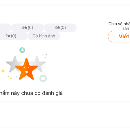
Chia sẻ nh
)
4
(
0
)
3
(
0
)
sản
Viết
1
(
0
)
Có hình ảnh
hẩm này chưa có đánh giá