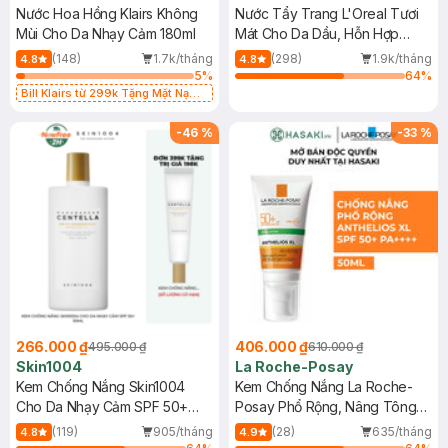
Nước Hoa Hồng Klairs Không
Nước Tẩy Trang L'Oreal Tươi
Mùi Cho Da Nhạy Cảm 180ml
Mát Cho Da Dầu, Hỗn Hợp
400ml
(148)
1.7k/tháng
(298)
1.9k/tháng
4.8
4.8
5
%
64
%
Bill Klairs từ 299k Tặng Mặt Nạ
Làm Dịu Da & Kiểm Soát Dầu Nhờn
25ml (SL Có Hạn)
-
46
%
-
33
%
266.000 ₫
406.000 ₫
495.000 ₫
610.000 ₫
Skin1004
La Roche-Posay
Kem Chống Nắng Skin1004
Kem Chống Nắng La Roche-
Cho Da Nhạy Cảm SPF 50+
Posay Phổ Rộng, Nâng Tông
50ml
Kiềm Dầu 50ml
(119)
905/tháng
(28)
635/tháng
4.8
4.9