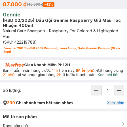
87.000 ₫
149.000 ₫
-
42
%
Gennie
[HSD 02/2025] Dầu Gội Gennie Raspberry Giữ Màu Tóc
Nhuộm 400ml
Natural Care Shampoo - Raspberry For Colored & Highlighted
Hair
(SKU:
422219788
)
Voucher 20K Cho Bill 200K Diamond, Laura Annie, Gota, Gennie, Parision (SL có
hạn)
Giao Nhanh Miễn Phí 2H
Bạn muốn nhận hàng trước
14h
hôm nay (
Miễn phí
). Đặt hàng trong
21 phút
tới và chọn giao hàng
2H
ở bước thanh toán.
Xem chi tiết
Số lượng:
339
Chi nhánh tạm hết sản phẩm
Xem thêm
Mô tả sản phẩm
Đang cập nhật