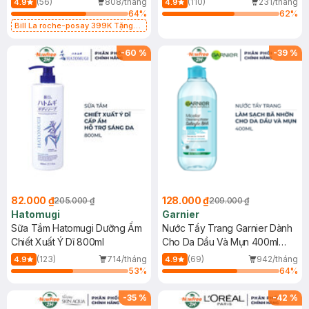
(56)
808/tháng
(110)
231/tháng
4.9
4.9
64
%
62
%
Bill La roche-posay 399K Tặng
Gel rửa mặt da dầu nhạy cảm 50ml
(SL có hạn)
-
60
%
-
39
%
82.000 ₫
128.000 ₫
205.000 ₫
209.000 ₫
Hatomugi
Garnier
Sữa Tắm Hatomugi Dưỡng Ẩm
Nước Tẩy Trang Garnier Dành
Chiết Xuất Ý Dĩ 800ml
Cho Da Dầu Và Mụn 400ml
(Mới)
(123)
714/tháng
(69)
942/tháng
4.9
4.9
53
%
64
%
-
35
%
-
42
%