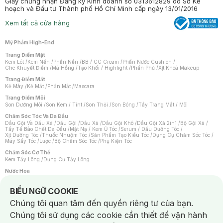
Giấy chứng nhận Đăng ký Kinh doanh số 0313612829 do Sở Kế
hoạch và Đầu tư Thành phố Hồ Chí Minh cấp ngày 13/01/2016
Xem tất cả cửa hàng
Mỹ Phẩm High-End
Trang Điểm Mặt
Kem Lót
/
Kem Nền
/
Phấn Nền
/
BB / CC Cream
/
Phấn Nước Cushion
/
Che Khuyết Điểm
/
Má Hồng
/
Tạo Khối / Highlight
/
Phấn Phủ
/
Xịt Khoá Makeup
Trang Điểm Mắt
Kẻ Mày
/
Kẻ Mắt
/
Phấn Mắt
/
Mascara
Trang Điểm Môi
Son Dưỡng Môi
/
Son Kem / Tint
/
Son Thỏi
/
Son Bóng
/
Tẩy Trang Mắt / Môi
Chăm Sóc Tóc Và Da Đầu
Dầu Gội Và Dầu Xả
/
Dầu Gội
/
Dầu Xả
/
Dầu Gội Khô
/
Dầu Gội Xả 2in1
/
Bộ Gội Xả
/
Tẩy Tế Bào Chết Da Đầu
/
Mặt Nạ / Kem Ủ Tóc
/
Serum / Dầu Dưỡng Tóc
/
Xịt Dưỡng Tóc
/
Thuốc Nhuộm Tóc
/
Sản Phẩm Tạo Kiểu Tóc
/
Dụng Cụ Chăm Sóc Tóc
/
Máy Sấy Tóc
/
Lược
/
Bộ Chăm Sóc Tóc
/
Phụ Kiện Tóc
Chăm Sóc Cơ Thể
Kem Tẩy Lông
/
Dụng Cụ Tẩy Lông
Nước Hoa
Nước Hoa Nữ
/
Nước Hoa Nam
/
Nước Hoa Cao Cấp
/
Xịt Thơm Toàn Thân
/
Nước Hoa Vùng Kín
Notice about cookies usage
BIỂU NGỮ COOKIE
Chăm Sóc Cá Nhân
Chúng tôi quan tâm đến quyền riêng tư của bạn.
Chống Muỗi
/
Khẩu Trang
/
Máy Massage
/
Mặt Nạ Xông Hơi
/
Nước Rửa Tay
/
Sản Phẩm Chăm Sóc Khác
/
Bàn Chải Đánh Răng
/
Bàn Chải Điện
/
Chúng tôi sử dụng các cookie cần thiết để vận hành
Hỗ Trợ Trắng Răng
/
Kem Đánh Răng
/
Máy Tăm Nước
/
Nước Súc Miệng
/
Tăm / Chỉ Nha Khoa
/
Xịt Thơm Miệng
/
Dung Dịch Vệ Sinh
/
Dưỡng Vùng Kín
/