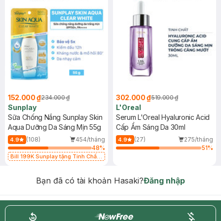
152.000 ₫
302.000 ₫
234.000 ₫
519.000 ₫
Sunplay
L'Oreal
Sữa Chống Nắng Sunplay Skin
Serum L'Oreal Hyaluronic Acid
Aqua Dưỡng Da Sáng Mịn 55g
Cấp Ẩm Sáng Da 30ml
(108)
454/tháng
(27)
275/tháng
4.9
4.9
48
%
51
%
Bill 199K Sunplay tặng Tinh Chất
Chống Nắng 7g trị giá 30K (SL có
hạn)
Bạn đã có tài khoản Hasaki?
Đăng nhập