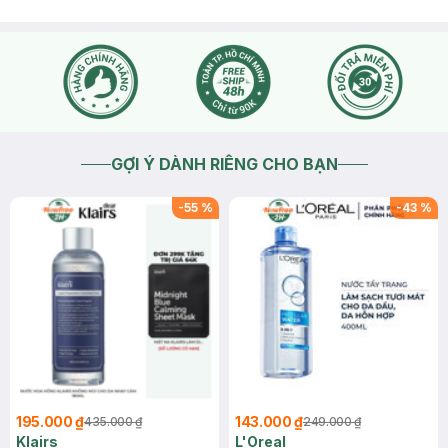
GỢI Ý DÀNH RIÊNG CHO BẠN
-
55
%
-
43
%
195.000 ₫
143.000 ₫
435.000 ₫
249.000 ₫
Klairs
L'Oreal