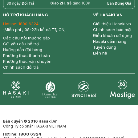
return
nowfree
price
HỖ TRỢ KHÁCH HÀNG
VỀ HASAKI.VN
Hotline:
1800 6324
Giới thiệu Hasaki.vn
(Miễn phí , 08-22h kể cả T7, CN)
Chính sách bảo mật
Điều khoản sử dụng
Các câu hỏi thường gặp
Hasaki cẩm nang
Gửi yêu cầu hỗ trợ
Tuyển dụng
Hướng dẫn đặt hàng
Liên hệ
Phương thức thanh toán
Phương thức vận chuyển
Chính sách đổi trả
Synctives
Clinic
Dermahair
Mastige
Bản quyền © 2016 Hasaki.vn
Công Ty cổ phần HASAKI VIETNAM
Hotline:
1800 6324