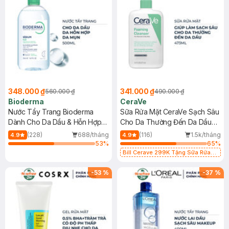
348.000 ₫
341.000 ₫
560.000 ₫
490.000 ₫
Bioderma
CeraVe
Nước Tẩy Trang Bioderma
Sữa Rửa Mặt CeraVe Sạch Sâu
Dành Cho Da Dầu & Hỗn Hợp
Cho Da Thường Đến Da Dầu
500ml
473ml
(228)
688/tháng
(116)
1.5k/tháng
4.9
4.9
53
%
65
%
Bill Cerave 299K Tặng Sữa Rửa
Mặt Cerave 30ml (SL có hạn)
-
53
%
-
37
%