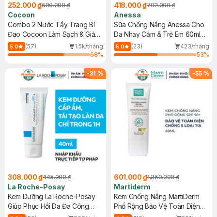
252.000 ₫
418.000 ₫
590.000 ₫
702.000 ₫
Cocoon
Anessa
Combo 2 Nước Tẩy Trang Bí
Sữa Chống Nắng Anessa Cho
Đao Cocoon Làm Sạch & Giảm
Da Nhạy Cảm & Trẻ Em 60ml
Dầu 500ml
(Mới)
(57)
1.5k/tháng
(23)
423/tháng
5.0
5.0
68
%
53
%
-
31
%
-
55
%
308.000 ₫
601.000 ₫
445.000 ₫
1.350.000 ₫
La Roche-Posay
Martiderm
Kem Dưỡng La Roche-Posay
Kem Chống Nắng MartiDerm
Giúp Phục Hồi Da Đa Công
Phổ Rộng Bảo Vệ Toàn Diện
Dụng 40ml
40ml