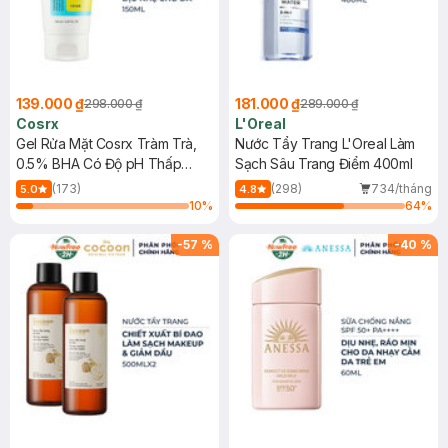
139.000 ₫
181.000 ₫
298.000 ₫
289.000 ₫
Cosrx
L'Oreal
Gel Rửa Mặt Cosrx Tràm Trà,
Nước Tẩy Trang L'Oreal Làm
0.5% BHA Có Độ pH Thấp
Sạch Sâu Trang Điểm 400ml
150ml
(173)
(298)
734/tháng
5.0
4.8
10
%
64
%
-
57
%
-
40
%