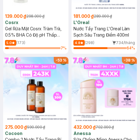
139.000 ₫
181.000 ₫
298.000 ₫
289.000 ₫
Cosrx
L'Oreal
Gel Rửa Mặt Cosrx Tràm Trà,
Nước Tẩy Trang L'Oreal Làm
0.5% BHA Có Độ pH Thấp
Sạch Sâu Trang Điểm 400ml
150ml
(173)
(298)
734/tháng
5.0
4.8
7
%
64
%
-
53
%
-
38
%
275.000 ₫
432.000 ₫
590.000 ₫
702.000 ₫
Cocoon
Anessa
Combo 2 Nước Tẩy Trang Bí
Sữa Chống Nắng Anessa Cho