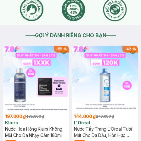
GỢI Ý DÀNH RIÊNG CHO BẠN
-
55
%
-
42
%
197.000 ₫
144.000 ₫
435.000 ₫
249.000 ₫
Klairs
L'Oreal
Nước Hoa Hồng Klairs Không
Nước Tẩy Trang L'Oreal Tươi
Mùi Cho Da Nhạy Cảm 180ml
Mát Cho Da Dầu, Hỗn Hợp