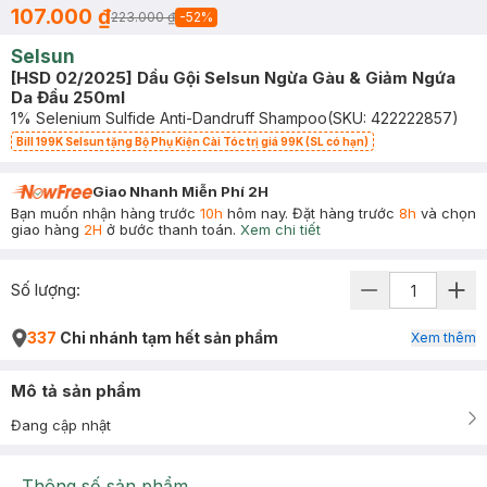
107.000 ₫
223.000 ₫
-
52
%
Selsun
[HSD 02/2025] Dầu Gội Selsun Ngừa Gàu & Giảm Ngứa
Da Đầu 250ml
1% Selenium Sulfide Anti-Dandruff Shampoo
(SKU:
422222857
)
Bill 199K Selsun tặng Bộ Phụ Kiện Cài Tóc trị giá 99K (SL có hạn)
Giao Nhanh Miễn Phí 2H
Bạn muốn nhận hàng trước
10h
hôm nay. Đặt hàng trước
8h
và chọn
giao hàng
2H
ở bước thanh toán.
Xem chi tiết
Số lượng:
337
Chi nhánh tạm hết sản phẩm
Xem thêm
Mô tả sản phẩm
Đang cập nhật
Thông số sản phẩm