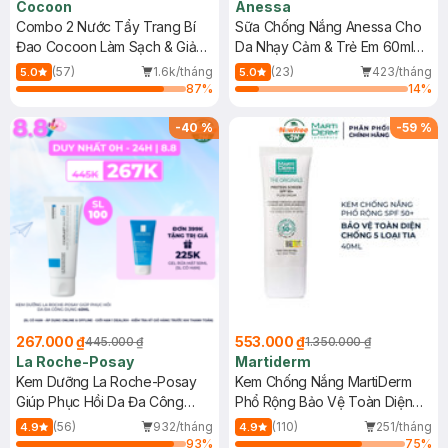
Cocoon
Anessa
Combo 2 Nước Tẩy Trang Bí
Sữa Chống Nắng Anessa Cho
Đao Cocoon Làm Sạch & Giảm
Da Nhạy Cảm & Trẻ Em 60ml
Dầu 500ml
(Mới)
(57)
1.6k/tháng
(23)
423/tháng
5.0
5.0
87
%
14
%
-
40
%
-
59
%
267.000 ₫
553.000 ₫
445.000 ₫
1.350.000 ₫
La Roche-Posay
Martiderm
Kem Dưỡng La Roche-Posay
Kem Chống Nắng MartiDerm
Giúp Phục Hồi Da Đa Công
Phổ Rộng Bảo Vệ Toàn Diện
Dụng 40ml
40ml
(56)
932/tháng
(110)
251/tháng
4.9
4.9
93
%
75
%