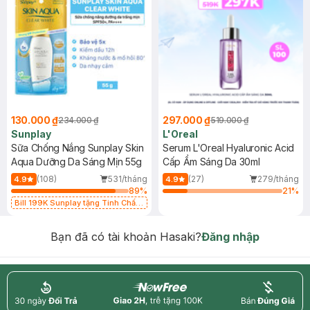
130.000 ₫
297.000 ₫
234.000 ₫
519.000 ₫
Sunplay
L'Oreal
Sữa Chống Nắng Sunplay Skin
Serum L'Oreal Hyaluronic Acid
Aqua Dưỡng Da Sáng Mịn 55g
Cấp Ẩm Sáng Da 30ml
(108)
531/tháng
(27)
279/tháng
4.9
4.9
89
%
21
%
Bill 199K Sunplay tặng Tinh Chất
Chống Nắng 7g trị giá 30K (SL có
hạn)
Bạn đã có tài khoản Hasaki?
Đăng nhập