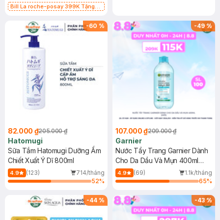
Bill La roche-posay 399K Tặng
Gel rửa mặt da dầu nhạy cảm 50ml
(SL có hạn)
-
60
%
-
49
%
82.000 ₫
107.000 ₫
205.000 ₫
209.000 ₫
Hatomugi
Garnier
Sữa Tắm Hatomugi Dưỡng Ẩm
Nước Tẩy Trang Garnier Dành
Chiết Xuất Ý Dĩ 800ml
Cho Da Dầu Và Mụn 400ml
(Mới)
(123)
714/tháng
(69)
1.1k/tháng
4.9
4.9
52
%
65
%
-
44
%
-
43
%