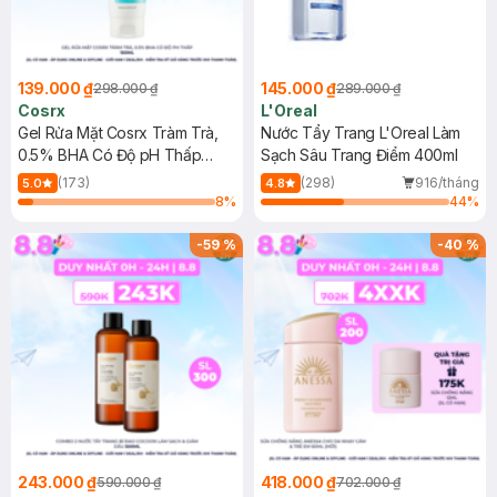
139.000 ₫
145.000 ₫
298.000 ₫
289.000 ₫
Cosrx
L'Oreal
Gel Rửa Mặt Cosrx Tràm Trà,
Nước Tẩy Trang L'Oreal Làm
0.5% BHA Có Độ pH Thấp
Sạch Sâu Trang Điểm 400ml
150ml
(173)
(298)
916/tháng
5.0
4.8
8
%
44
%
-
59
%
-
40
%
243.000 ₫
418.000 ₫
590.000 ₫
702.000 ₫