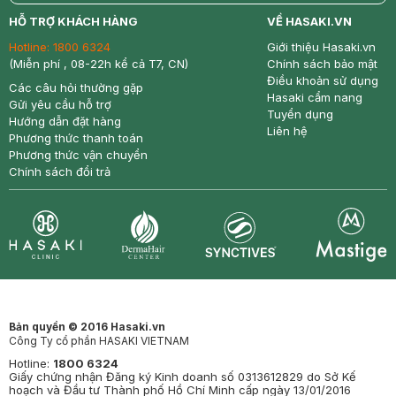
return
nowfree
price
HỖ TRỢ KHÁCH HÀNG
VỀ HASAKI.VN
Hotline:
1800 6324
Giới thiệu Hasaki.vn
(Miễn phí , 08-22h kể cả T7, CN)
Chính sách bảo mật
Điều khoản sử dụng
Các câu hỏi thường gặp
Hasaki cẩm nang
Gửi yêu cầu hỗ trợ
Tuyển dụng
Hướng dẫn đặt hàng
Liên hệ
Phương thức thanh toán
Phương thức vận chuyển
Chính sách đổi trả
Synctives
Clinic
Dermahair
Mastige
Bản quyền © 2016 Hasaki.vn
Công Ty cổ phần HASAKI VIETNAM
Hotline:
1800 6324
Giấy chứng nhận Đăng ký Kinh doanh số 0313612829 do Sở Kế
hoạch và Đầu tư Thành phố Hồ Chí Minh cấp ngày 13/01/2016