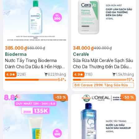
385.000 ₫
341.000 ₫
560.000 ₫
490.000 ₫
Bioderma
CeraVe
Nước Tẩy Trang Bioderma
Sữa Rửa Mặt CeraVe Sạch Sâu
Dành Cho Da Dầu & Hỗn Hợp
Cho Da Thường Đến Da Dầu
500ml
473ml
(228)
622/tháng
(116)
1.5k/tháng
4.9
4.9
64
%
15
%
Bill Cerave 299K Tặng Sữa Rửa
Mặt Cerave 30ml (SL có hạn)
-
53
%
-
50
%