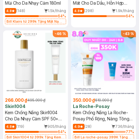
Mùi Cho Da Nhạy Cảm 180ml
Mát Cho Da Dầu, Hỗn Hợp
400ml
(148)
1.5k/tháng
(298)
1.9k/tháng
4.8
4.8
64
%
64
%
Bill Klairs từ 299k Tặng Mặt Nạ
Làm Dịu Da & Kiểm Soát Dầu Nhờn
25ml (SL Có Hạn)
-
46
%
-
43
%
266.000 ₫
350.000 ₫
495.000 ₫
610.000 ₫
Skin1004
La Roche-Posay
Kem Chống Nắng Skin1004
Kem Chống Nắng La Roche-
Cho Da Nhạy Cảm SPF 50+
Posay Phổ Rộng, Nâng Tông
50ml
Kiềm Dầu 50ml
(119)
905/tháng
(28)
736/tháng
4.8
4.9
64
%
77
%
Bill Skin1004 từ 399k Tặng Kem
Bill La roche-posay 399K Tặng