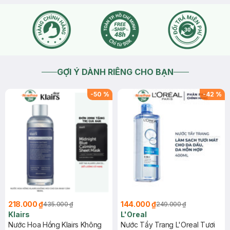
GỢI Ý DÀNH RIÊNG CHO BẠN
-
50
%
-
42
%
218.000 ₫
144.000 ₫
435.000 ₫
249.000 ₫
Klairs
L'Oreal
Nước Hoa Hồng Klairs Không
Nước Tẩy Trang L'Oreal Tươi