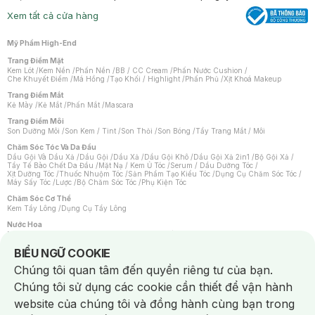
Xem tất cả cửa hàng
Mỹ Phẩm High-End
Trang Điểm Mặt
Kem Lót
/
Kem Nền
/
Phấn Nền
/
BB / CC Cream
/
Phấn Nước Cushion
/
Che Khuyết Điểm
/
Má Hồng
/
Tạo Khối / Highlight
/
Phấn Phủ
/
Xịt Khoá Makeup
Trang Điểm Mắt
Kẻ Mày
/
Kẻ Mắt
/
Phấn Mắt
/
Mascara
Trang Điểm Môi
Son Dưỡng Môi
/
Son Kem / Tint
/
Son Thỏi
/
Son Bóng
/
Tẩy Trang Mắt / Môi
Chăm Sóc Tóc Và Da Đầu
Dầu Gội Và Dầu Xả
/
Dầu Gội
/
Dầu Xả
/
Dầu Gội Khô
/
Dầu Gội Xả 2in1
/
Bộ Gội Xả
/
Tẩy Tế Bào Chết Da Đầu
/
Mặt Nạ / Kem Ủ Tóc
/
Serum / Dầu Dưỡng Tóc
/
Xịt Dưỡng Tóc
/
Thuốc Nhuộm Tóc
/
Sản Phẩm Tạo Kiểu Tóc
/
Dụng Cụ Chăm Sóc Tóc
/
Máy Sấy Tóc
/
Lược
/
Bộ Chăm Sóc Tóc
/
Phụ Kiện Tóc
Chăm Sóc Cơ Thể
Kem Tẩy Lông
/
Dụng Cụ Tẩy Lông
Nước Hoa
Nước Hoa Nữ
/
Nước Hoa Nam
/
Nước Hoa Cao Cấp
/
Xịt Thơm Toàn Thân
/
Nước Hoa Vùng Kín
Notice about cookies usage
BIỂU NGỮ COOKIE
Chăm Sóc Cá Nhân
Chúng tôi quan tâm đến quyền riêng tư của bạn.
Chống Muỗi
/
Khẩu Trang
/
Máy Massage
/
Mặt Nạ Xông Hơi
/
Nước Rửa Tay
/
Sản Phẩm Chăm Sóc Khác
/
Bàn Chải Đánh Răng
/
Bàn Chải Điện
/
Chúng tôi sử dụng các cookie cần thiết để vận hành
Hỗ Trợ Trắng Răng
/
Kem Đánh Răng
/
Máy Tăm Nước
/
Nước Súc Miệng
/
Tăm / Chỉ Nha Khoa
/
Xịt Thơm Miệng
/
Dung Dịch Vệ Sinh
/
Dưỡng Vùng Kín
/
website của chúng tôi và đồng hành cùng bạn trong
Khăn Ướt Vệ Sinh Vùng Kín
/
Băng Vệ Sinh
/
Tampon
/
Bọt Cạo Râu
/
Dao Cạo Râu
/
Máy Cạo Râu