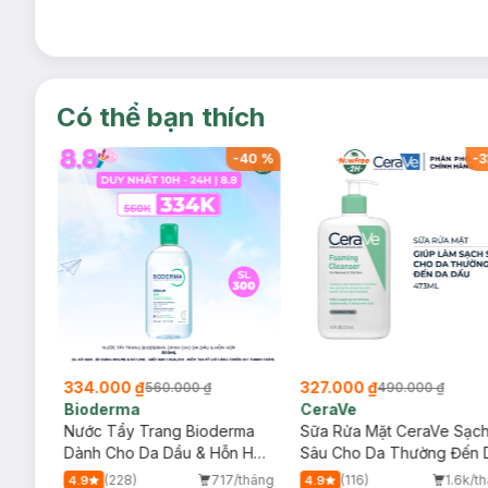
Có thể bạn thích
-
40
%
-
40
%
-
3
334.000 ₫
327.000 ₫
560.000 ₫
490.000 ₫
Bioderma
CeraVe
rma
Nước Tẩy Trang Bioderma
Sữa Rửa Mặt CeraVe Sạc
m
Dành Cho Da Dầu & Hỗn Hợp
Sâu Cho Da Thường Đến 
500ml
Dầu 473ml
/tháng
(228)
717/tháng
(116)
1.6k/t
4.9
4.9