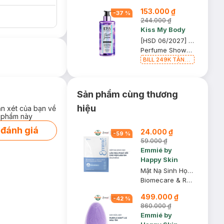
Phẩm trị giá 70K
153.000 ₫
-
37
%
(SL có hạn)
244.000 ₫
Kiss My Body
[HSD 06/2027] Sữa Tắm Kiss My Body Hương Nước Hoa Sweet Poison 380ml
Perfume Shower Gel
BILL 249K TẶNG
Túi Đựng Mỹ
Phẩm trị giá 70K
(SL có hạn)
Sản phẩm cùng thương
hiệu
ận xét của bạn về
 phẩm này
 đánh giá
24.000 ₫
-
59
%
59.000 ₫
Emmié by
Happy Skin
Mặt Nạ Sinh Học Emmié Phục Hồi, Dịu Da 25g
Biomecare & Rebalance Bio-Cellulose Mask - B5 + Peptides
499.000 ₫
-
42
%
860.000 ₫
Emmié by