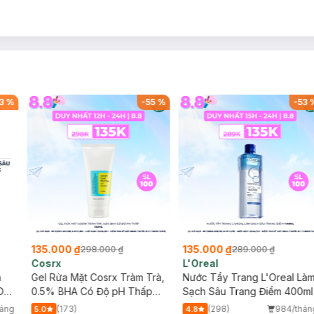
3
%
-
55
%
-
53
135.000 ₫
135.000 ₫
298.000 ₫
289.000 ₫
Cosrx
L'Oreal
h
Gel Rửa Mặt Cosrx Tràm Trà,
Nước Tẩy Trang L'Oreal Là
Da
0.5% BHA Có Độ pH Thấp
Sạch Sâu Trang Điểm 400ml
150ml
háng
(173)
(298)
984/thán
5.0
4.8