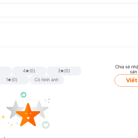
Chia sẻ nh
)
4
(
0
)
3
(
0
)
sản
Viết
1
(
0
)
Có hình ảnh