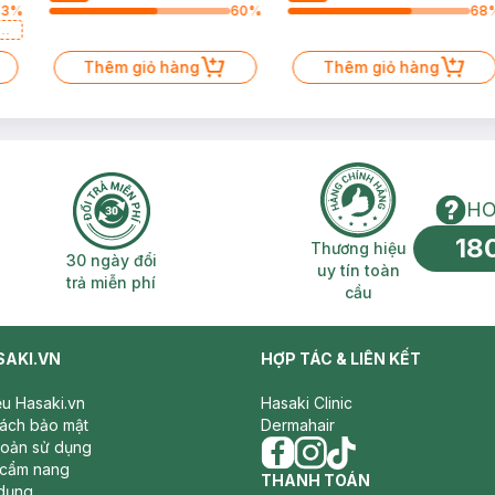
33
%
60
%
68
a
Thêm giỏ hàng
Thêm giỏ hàng
HO
18
n phí 2H
30 ngày đổi trả miễn phí
Thương hiệu uy 
Thương hiệu
30 ngày đổi
uy tín toàn
trả miễn phí
cầu
SAKI.VN
HỢP TÁC & LIÊN KẾT
iệu Hasaki.vn
Hasaki Clinic
sách bảo mật
Dermahair
hoản sử dụng
 cẩm nang
facebook
THANH TOÁN
instagram
tiktok
dụng