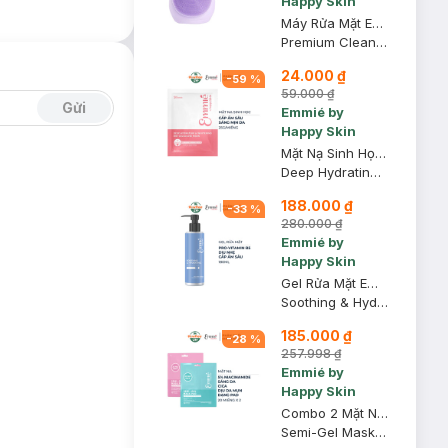
Happy Skin
Máy Rửa Mặt Emmié Hỗ Trợ Sạch Sâu Màu Purple Don’t Lie
Premium Cleansing Brush #Purple Don’t Lie
24.000 ₫
-
59
%
59.000 ₫
Gửi
Emmié by
Happy Skin
Mặt Nạ Sinh Học Emmié Cấp Ẩm Sâu & Dưỡng Sáng Da 25g
Deep Hydrating & Whitening Bio-Cellulose Mask - Tranx + 8HAs + B3
188.000 ₫
-
33
%
280.000 ₫
Emmié by
Happy Skin
Gel Rửa Mặt Emmié Dịu Nhẹ & Cấp Ẩm Sâu 180ml
Soothing & Hydrating Derma Cleansing Gel
185.000 ₫
-
28
%
257.998 ₫
Emmié by
Happy Skin
Combo 2 Mặt Nạ Emmié 5% Niacinamide Sáng Da + Mặt Nạ Cica Dịu Da Mụn Dạng Pad 20 Miếng
Semi-Gel Mask Pad For Dull Skin And Large Pores + Sensitve Acne-Prone Skin