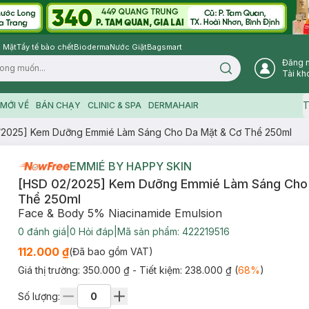
 Mặt
Tẩy tế bào chết
Bioderma
Nước Giặt
Bagsmart
Đăng 
Search icon
Tài kh
T
MỚI VỀ
BÁN CHẠY
CLINIC & SPA
DERMAHAIR
/2025] Kem Dưỡng Emmié Làm Sáng Cho Da Mặt & Cơ Thể 250ml
EMMIÉ BY HAPPY SKIN
[HSD 02/2025] Kem Dưỡng Emmié Làm Sáng Cho
Thể 250ml
Face & Body 5% Niacinamide Emulsion
0
đánh giá
|
0
Hỏi đáp
|
Mã sản phẩm:
422219516
112.000 ₫
(Đã bao gồm VAT)
Giá thị trường:
350.000 ₫
- Tiết kiệm:
238.000 ₫
(
68
%
)
Số lượng: