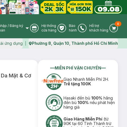
0
nhập
/
Đăng ký
Hệ thống
Bảo
Hỗ trợ
User Icon
Store Icon
Warranty Icon
Phone Icon
Cart I
oản
cửa hàng
hành
khách hàng
ải ứng dụng
Phường 8, Quận 10, Thành phố Hồ Chí Minh
Map icon
MIỄN PHÍ VẬN CHUYỂN
 Da Mặt & Cơ
Giao Nhanh Miễn Phí 2H.
Trễ tặng 100K
Hasaki đền bù
100%
hãng
đền bù
100%
nếu phát hiện
hàng giả
Giao Hàng Miễn Phí
(từ
90K tại 60 Tỉnh Thành trừ