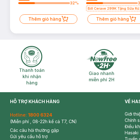
60
%
32
%
Bill Cerave 299K Tặng Sữa Rử
Mặt Cerave 30ml (SL có hạn)
Thêm giỏ hàng
Thêm giỏ hàng
Thanh toán khi nhận hàng
Giao nhanh miễ
Thanh toán
Giao nhanh
khi nhận
miễn phí 2H
hàng
HỖ TRỢ KHÁCH HÀNG
VỀ HA
Giới th
Hotline:
1800 6324
Chính 
(Miễn phí , 08-22h kể cả T7, CN)
Điều k
Các câu hỏi thường gặp
Hasaki
Gửi yêu cầu hỗ trợ
Tuyển 