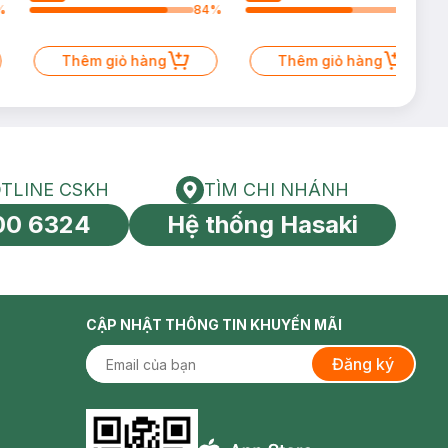
%
84
%
65
%
Thêm giỏ hàng
Thêm giỏ hàng
TLINE CSKH
TÌM CHI NHÁNH
HOTLINE CSKH
Tìm chi nhánh
00 6324
Hệ thống Hasaki
tín toàn cầu
CẬP NHẬT THÔNG TIN KHUYẾN MÃI
Đăng ký