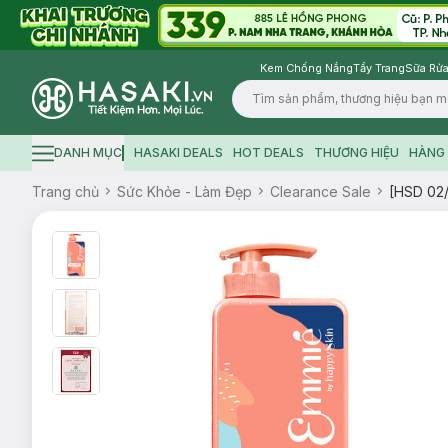
Kem Chống Nắng
Tẩy Trang
Sữa Rửa
Logo
DANH MỤC
HASAKI DEALS
HOT DEALS
THƯƠNG HIỆU
HÀNG 
Hamburger icon
Trang chủ
Sức Khỏe - Làm Đẹp
Clearance Sale
[HSD 02