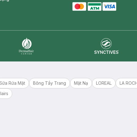
master card
ATM card
visa card
Synctives
Dermahair
Sữa Rửa Mặt
Bông Tẩy Trang
Mặt Nạ
LOREAL
LA ROC
lairs