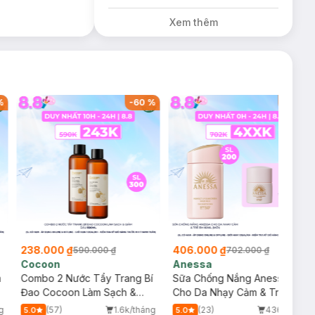
Xem thêm
%
-
60
%
-
42
%
238.000 ₫
406.000 ₫
590.000 ₫
702.000 ₫
Cocoon
Anessa
m
Combo 2 Nước Tẩy Trang Bí
Sữa Chống Nắng Anessa
Đao Cocoon Làm Sạch &
Cho Da Nhạy Cảm & Trẻ Em
Giảm Dầu 500ml
60ml (Mới)
g
(57)
1.6k/tháng
(23)
436/tháng
5.0
5.0