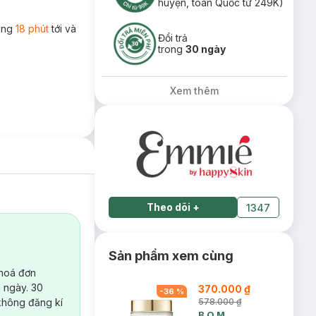
huyện, toàn Quốc từ 249K)
rong
18 phút
tới và
Đổi trả
trong
30 ngày
Xem thêm
Theo dõi
+
1347
Sản phẩm xem cùng
 hoá đơn
 ngày. 30
370.000 ₫
-
36
%
không đăng kí
578.000 ₫
B.O.M