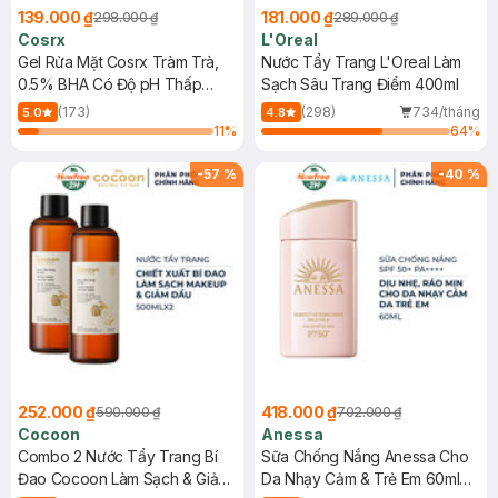
139.000 ₫
181.000 ₫
298.000 ₫
289.000 ₫
Cosrx
L'Oreal
Gel Rửa Mặt Cosrx Tràm Trà,
Nước Tẩy Trang L'Oreal Làm
0.5% BHA Có Độ pH Thấp
Sạch Sâu Trang Điểm 400ml
150ml
(173)
(298)
734/tháng
5.0
4.8
11
%
64
%
-
57
%
-
40
%
252.000 ₫
418.000 ₫
590.000 ₫
702.000 ₫
Cocoon
Anessa
Combo 2 Nước Tẩy Trang Bí
Sữa Chống Nắng Anessa Cho
Đao Cocoon Làm Sạch & Giảm
Da Nhạy Cảm & Trẻ Em 60ml