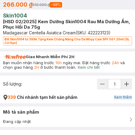
266.000 ₫
510.000 ₫
-
48
%
Skin1004
[HSD 02/2025] Kem Dưỡng Skin1004 Rau Má Dưỡng Ẩm,
Phục Hồi Da 75g
Madagascar Centella Asiatica Cream
(SKU:
422223123
)
Bill Skin1004 từ 399k Tặng Kem Chống Nắng Cho Da Nhạy Cảm SPF 50+ 20ml (SL
Có Hạn)
Giao Nhanh Miễn Phí 2H
Bạn muốn nhận hàng trước
10h
ngày mai. Đặt hàng trước
24h
và
chọn giao hàng
2H
ở bước thanh toán.
Xem chi tiết
Số lượng:
339
Chi nhánh tạm hết sản phẩm
Xem thêm
Mô tả sản phẩm
Đang cập nhật