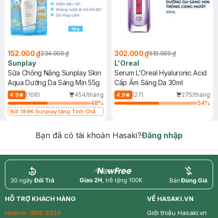
152.000 ₫
302.000 ₫
234.000 ₫
519.000 ₫
Sunplay
L'Oreal
Sữa Chống Nắng Sunplay Skin
Serum L'Oreal Hyaluronic Acid
Aqua Dưỡng Da Sáng Mịn 55g
Cấp Ẩm Sáng Da 30ml
(108)
454/tháng
(27)
275/tháng
4.9
4.9
48
%
54
%
Bill 199K Sunplay tặng Tinh Chất
Chống Nắng 7g trị giá 30K (SL có
hạn)
Bạn đã có tài khoản Hasaki?
Đăng nhập
return
nowfree
price
HỖ TRỢ KHÁCH HÀNG
VỀ HASAKI.VN
Hotline:
1800 6324
Giới thiệu Hasaki.vn