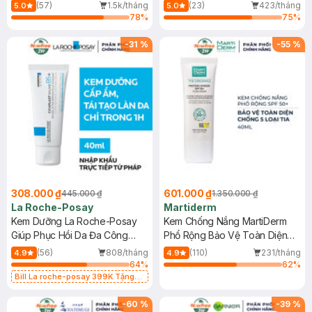
Dầu 500ml
(Mới)
(57)
1.5k/tháng
(23)
423/tháng
5.0
5.0
78
%
75
%
-
31
%
-
55
%
308.000 ₫
601.000 ₫
445.000 ₫
1.350.000 ₫
La Roche-Posay
Martiderm
Kem Dưỡng La Roche-Posay
Kem Chống Nắng MartiDerm
Giúp Phục Hồi Da Đa Công
Phổ Rộng Bảo Vệ Toàn Diện
Dụng 40ml
40ml
(56)
808/tháng
(110)
231/tháng
4.9
4.9
64
%
62
%
Bill La roche-posay 399K Tặng
Gel rửa mặt da dầu nhạy cảm 50ml
(SL có hạn)
-
60
%
-
39
%