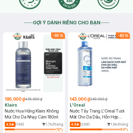
GỢI Ý DÀNH RIÊNG CHO BẠN
-
55
%
-
43
%
195.000 ₫
143.000 ₫
435.000 ₫
249.000 ₫
Klairs
L'Oreal
Nước Hoa Hồng Klairs Không
Nước Tẩy Trang L'Oreal Tươi
Mùi Cho Da Nhạy Cảm 180ml
Mát Cho Da Dầu, Hỗn Hợp
400ml
(148)
1.7k/tháng
(298)
1.9k/tháng
4.8
4.8
19
%
64
%