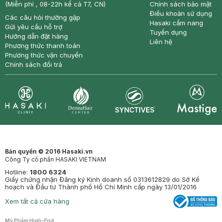
(Miễn phí , 08-22h kể cả T7, CN)
Chính sách bảo mật
Điều khoản sử dụng
Các câu hỏi thường gặp
Hasaki cẩm nang
Gửi yêu cầu hỗ trợ
Tuyển dụng
Hướng dẫn đặt hàng
Liên hệ
Phương thức thanh toán
Phương thức vận chuyển
Chính sách đổi trả
Synctives
Clinic
Dermahair
Mastige
Bản quyền © 2016 Hasaki.vn
Công Ty cổ phần HASAKI VIETNAM
Hotline:
1800 6324
Giấy chứng nhận Đăng ký Kinh doanh số 0313612829 do Sở Kế
hoạch và Đầu tư Thành phố Hồ Chí Minh cấp ngày 13/01/2016
Xem tất cả cửa hàng
Mỹ Phẩm High-End