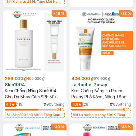
Bill Klairs từ 299k Tặng Mặt Nạ
Làm Dịu Da & Kiểm Soát Dầu Nhờn
25ml (SL Có Hạn)
-
46
%
-
33
%
266.000 ₫
406.000 ₫
495.000 ₫
610.000 ₫
Skin1004
La Roche-Posay
Kem Chống Nắng Skin1004
Kem Chống Nắng La Roche-
Cho Da Nhạy Cảm SPF 50+
Posay Phổ Rộng, Nâng Tông
50ml
Kiềm Dầu 50ml
(119)
905/tháng
(28)
635/tháng
4.8
4.9
64
%
64
%
Bill Skin1004 từ 399k Tặng Kem
Bill La roche-posay 399K Tặng
Chống Nắng Cho Da Nhạy Cảm
Gel rửa mặt da dầu nhạy cảm 50ml
SPF 50+ 20ml (SL Có Hạn)
(SL có hạn)
-
40
%
-
38
%