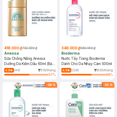
418.000 ₫
348.000 ₫
702.000 ₫
560.000 ₫
Anessa
Bioderma
Sữa Chống Nắng Anessa
Nước Tẩy Trang Bioderma
Dưỡng Da Kiềm Dầu 60ml (Bản
Dành Cho Da Nhạy Cảm 500ml
Mới)
(44)
516/tháng
(228)
839/tháng
4.9
4.9
57
%
68
%
-
38
%
-
30
%