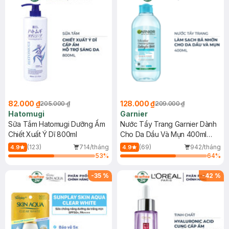
82.000 ₫
128.000 ₫
205.000 ₫
209.000 ₫
Hatomugi
Garnier
Sữa Tắm Hatomugi Dưỡng Ẩm
Nước Tẩy Trang Garnier Dành
Chiết Xuất Ý Dĩ 800ml
Cho Da Dầu Và Mụn 400ml
(Mới)
(123)
714/tháng
(69)
942/tháng
4.9
4.9
53
%
64
%
-
35
%
-
42
%