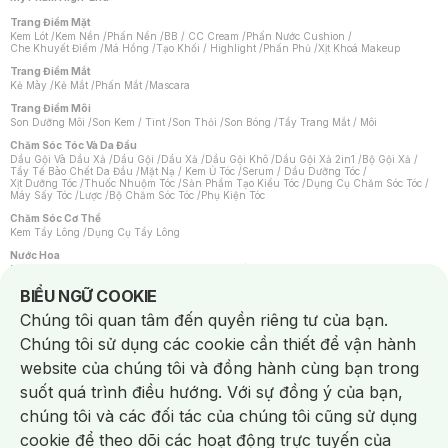
Trang Điểm Mặt
Kem Lót
/
Kem Nền
/
Phấn Nền
/
BB / CC Cream
/
Phấn Nước Cushion
/
Che Khuyết Điểm
/
Má Hồng
/
Tạo Khối / Highlight
/
Phấn Phủ
/
Xịt Khoá Makeup
Trang Điểm Mắt
Kẻ Mày
/
Kẻ Mắt
/
Phấn Mắt
/
Mascara
Trang Điểm Môi
Son Dưỡng Môi
/
Son Kem / Tint
/
Son Thỏi
/
Son Bóng
/
Tẩy Trang Mắt / Môi
Chăm Sóc Tóc Và Da Đầu
Dầu Gội Và Dầu Xả
/
Dầu Gội
/
Dầu Xả
/
Dầu Gội Khô
/
Dầu Gội Xả 2in1
/
Bộ Gội Xả
/
Tẩy Tế Bào Chết Da Đầu
/
Mặt Nạ / Kem Ủ Tóc
/
Serum / Dầu Dưỡng Tóc
/
Xịt Dưỡng Tóc
/
Thuốc Nhuộm Tóc
/
Sản Phẩm Tạo Kiểu Tóc
/
Dụng Cụ Chăm Sóc Tóc
/
Máy Sấy Tóc
/
Lược
/
Bộ Chăm Sóc Tóc
/
Phụ Kiện Tóc
Chăm Sóc Cơ Thể
Kem Tẩy Lông
/
Dụng Cụ Tẩy Lông
Nước Hoa
Nước Hoa Nữ
/
Nước Hoa Nam
/
Nước Hoa Cao Cấp
/
Xịt Thơm Toàn Thân
/
Nước Hoa Vùng Kín
Notice about cookies usage
BIỂU NGỮ COOKIE
Chăm Sóc Cá Nhân
Chúng tôi quan tâm đến quyền riêng tư của bạn.
Chống Muỗi
/
Khẩu Trang
/
Máy Massage
/
Mặt Nạ Xông Hơi
/
Nước Rửa Tay
/
Sản Phẩm Chăm Sóc Khác
/
Bàn Chải Đánh Răng
/
Bàn Chải Điện
/
Chúng tôi sử dụng các cookie cần thiết để vận hành
Hỗ Trợ Trắng Răng
/
Kem Đánh Răng
/
Máy Tăm Nước
/
Nước Súc Miệng
/
Tăm / Chỉ Nha Khoa
/
Xịt Thơm Miệng
/
Dung Dịch Vệ Sinh
/
Dưỡng Vùng Kín
/
website của chúng tôi và đồng hành cùng bạn trong
Khăn Ướt Vệ Sinh Vùng Kín
/
Băng Vệ Sinh
/
Tampon
/
Bọt Cạo Râu
/
Dao Cạo Râu
/
Máy Cạo Râu
suốt quá trình điều hướng. Với sự đồng ý của bạn,
Vấn Đề Về Da
chúng tôi và các đối tác của chúng tôi cũng sử dụng
Da Dầu / Lỗ Chân Lông To
/
Da Khô / Mất Nước
/
Da Lão Hóa
/
Da Mụn
/
Da Nhạy Cảm / Kích Ứng
/
Da Xỉn Màu
/
Thâm / Nám / Tàn Nhang
/
cookie để theo dõi các hoạt động trực tuyến của
Quầng Thâm & Bọng Mắt
/
Sẹo
/
Viêm Da Cơ Địa