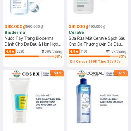
348.000 ₫
341.000 ₫
560.000 ₫
490.000 ₫
Bioderma
CeraVe
Nước Tẩy Trang Bioderma
Sữa Rửa Mặt CeraVe Sạch Sâu
Dành Cho Da Dầu & Hỗn Hợp
Cho Da Thường Đến Da Dầu
500ml
473ml
(228)
688/tháng
(116)
1.5k/tháng
4.9
4.9
68
%
83
%
Bill Cerave 299K Tặng Sữa Rửa
Mặt Cerave 30ml (SL có hạn)
-
53
%
-
37
%