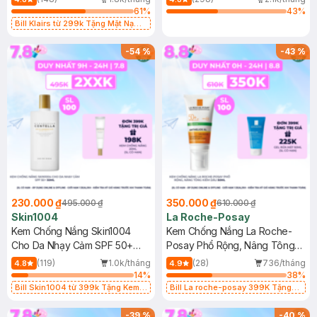
61
%
43
%
Bill Klairs từ 299k Tặng Mặt Nạ
Làm Dịu Da & Kiểm Soát Dầu Nhờn
25ml (SL Có Hạn)
-
54
%
-
43
%
230.000 ₫
350.000 ₫
495.000 ₫
610.000 ₫
Skin1004
La Roche-Posay
Kem Chống Nắng Skin1004
Kem Chống Nắng La Roche-
Cho Da Nhạy Cảm SPF 50+
Posay Phổ Rộng, Nâng Tông
50ml
Kiềm Dầu 50ml
(119)
1.0k/tháng
(28)
736/tháng
4.8
4.9
14
%
38
%
Bill Skin1004 từ 399k Tặng Kem
Bill La roche-posay 399K Tặng
Chống Nắng Cho Da Nhạy Cảm
Gel rửa mặt da dầu nhạy cảm 50ml
SPF 50+ 20ml (SL Có Hạn)
(SL có hạn)
-
39
%
-
40
%