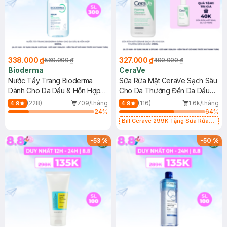
338.000 ₫
327.000 ₫
560.000 ₫
490.000 ₫
Bioderma
CeraVe
Nước Tẩy Trang Bioderma
Sữa Rửa Mặt CeraVe Sạch Sâu
Dành Cho Da Dầu & Hỗn Hợp
Cho Da Thường Đến Da Dầu
500ml
473ml
(228)
709/tháng
(116)
1.6k/tháng
4.9
4.9
24
%
64
%
Bill Cerave 299K Tặng Sữa Rửa
Mặt Cerave 30ml (SL có hạn)
-
53
%
-
50
%