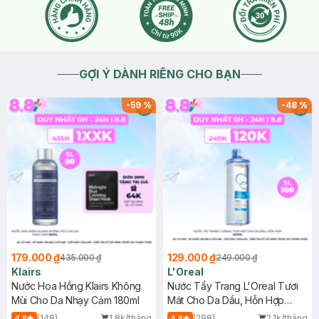
GỢI Ý DÀNH RIÊNG CHO BẠN
-
59
%
-
48
%
179.000 ₫
129.000 ₫
435.000 ₫
249.000 ₫
Klairs
L'Oreal
Nước Hoa Hồng Klairs Không
Nước Tẩy Trang L'Oreal Tươi
Mùi Cho Da Nhạy Cảm 180ml
Mát Cho Da Dầu, Hỗn Hợp
400ml
(148)
1.8k/tháng
(298)
2.1k/tháng
4.8
4.8