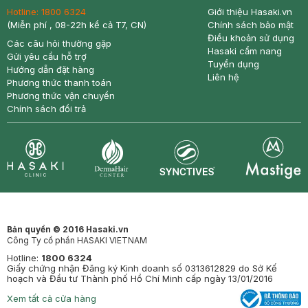
Hotline:
1800 6324
Giới thiệu Hasaki.vn
(Miễn phí , 08-22h kể cả T7, CN)
Chính sách bảo mật
Điều khoản sử dụng
Các câu hỏi thường gặp
Hasaki cẩm nang
Gửi yêu cầu hỗ trợ
Tuyển dụng
Hướng dẫn đặt hàng
Liên hệ
Phương thức thanh toán
Phương thức vận chuyển
Chính sách đổi trả
Synctives
Clinic
Dermahair
Mastige
Bản quyền © 2016 Hasaki.vn
Công Ty cổ phần HASAKI VIETNAM
Hotline:
1800 6324
Giấy chứng nhận Đăng ký Kinh doanh số 0313612829 do Sở Kế
hoạch và Đầu tư Thành phố Hồ Chí Minh cấp ngày 13/01/2016
Xem tất cả cửa hàng