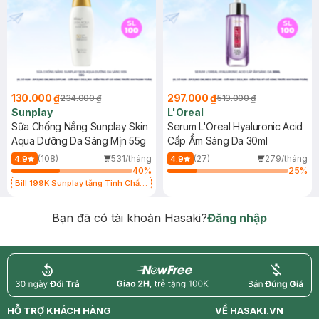
130.000 ₫
297.000 ₫
234.000 ₫
519.000 ₫
Sunplay
L'Oreal
Sữa Chống Nắng Sunplay Skin
Serum L'Oreal Hyaluronic Acid
Aqua Dưỡng Da Sáng Mịn 55g
Cấp Ẩm Sáng Da 30ml
(108)
531/tháng
(27)
279/tháng
4.9
4.9
40
%
25
%
Bill 199K Sunplay tặng Tinh Chất
Chống Nắng 7g trị giá 30K (SL có
hạn)
Bạn đã có tài khoản Hasaki?
Đăng nhập
return
nowfree
price
HỖ TRỢ KHÁCH HÀNG
VỀ HASAKI.VN