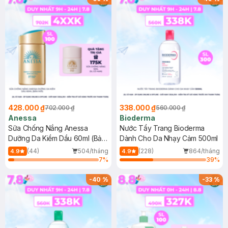
428.000 ₫
338.000 ₫
702.000 ₫
560.000 ₫
Anessa
Bioderma
Sữa Chống Nắng Anessa
Nước Tẩy Trang Bioderma
Dưỡng Da Kiềm Dầu 60ml (Bản
Dành Cho Da Nhạy Cảm 500ml
Mới)
(44)
504/tháng
(228)
864/tháng
4.9
4.9
7
%
39
%
-
40
%
-
33
%