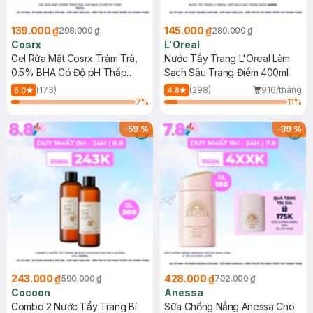
139.000 ₫
145.000 ₫
298.000 ₫
289.000 ₫
Cosrx
L'Oreal
Gel Rửa Mặt Cosrx Tràm Trà,
Nước Tẩy Trang L'Oreal Làm
0.5% BHA Có Độ pH Thấp
Sạch Sâu Trang Điểm 400ml
150ml
(173)
(298)
916/tháng
5.0
4.8
7
%
11
%
-
59
%
-
39
%
243.000 ₫
428.000 ₫
590.000 ₫
702.000 ₫
Cocoon
Anessa
Combo 2 Nước Tẩy Trang Bí
Sữa Chống Nắng Anessa Cho