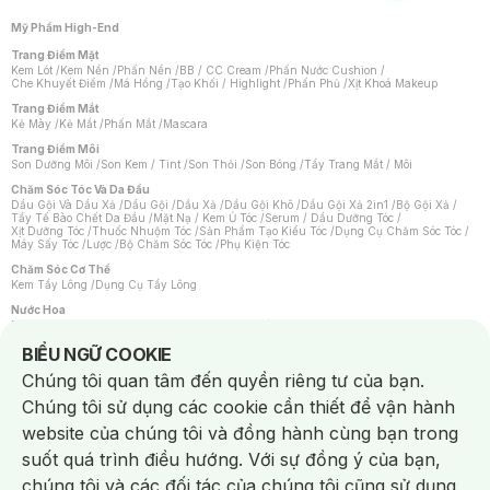
Mỹ Phẩm High-End
Trang Điểm Mặt
Kem Lót
/
Kem Nền
/
Phấn Nền
/
BB / CC Cream
/
Phấn Nước Cushion
/
Che Khuyết Điểm
/
Má Hồng
/
Tạo Khối / Highlight
/
Phấn Phủ
/
Xịt Khoá Makeup
Trang Điểm Mắt
Kẻ Mày
/
Kẻ Mắt
/
Phấn Mắt
/
Mascara
Trang Điểm Môi
Son Dưỡng Môi
/
Son Kem / Tint
/
Son Thỏi
/
Son Bóng
/
Tẩy Trang Mắt / Môi
Chăm Sóc Tóc Và Da Đầu
Dầu Gội Và Dầu Xả
/
Dầu Gội
/
Dầu Xả
/
Dầu Gội Khô
/
Dầu Gội Xả 2in1
/
Bộ Gội Xả
/
Tẩy Tế Bào Chết Da Đầu
/
Mặt Nạ / Kem Ủ Tóc
/
Serum / Dầu Dưỡng Tóc
/
Xịt Dưỡng Tóc
/
Thuốc Nhuộm Tóc
/
Sản Phẩm Tạo Kiểu Tóc
/
Dụng Cụ Chăm Sóc Tóc
/
Máy Sấy Tóc
/
Lược
/
Bộ Chăm Sóc Tóc
/
Phụ Kiện Tóc
Chăm Sóc Cơ Thể
Kem Tẩy Lông
/
Dụng Cụ Tẩy Lông
Nước Hoa
Nước Hoa Nữ
/
Nước Hoa Nam
/
Nước Hoa Cao Cấp
/
Xịt Thơm Toàn Thân
/
Nước Hoa Vùng Kín
Notice about cookies usage
BIỂU NGỮ COOKIE
Chăm Sóc Cá Nhân
Chúng tôi quan tâm đến quyền riêng tư của bạn.
Chống Muỗi
/
Khẩu Trang
/
Máy Massage
/
Mặt Nạ Xông Hơi
/
Nước Rửa Tay
/
Sản Phẩm Chăm Sóc Khác
/
Bàn Chải Đánh Răng
/
Bàn Chải Điện
/
Chúng tôi sử dụng các cookie cần thiết để vận hành
Hỗ Trợ Trắng Răng
/
Kem Đánh Răng
/
Máy Tăm Nước
/
Nước Súc Miệng
/
Tăm / Chỉ Nha Khoa
/
Xịt Thơm Miệng
/
Dung Dịch Vệ Sinh
/
Dưỡng Vùng Kín
/
website của chúng tôi và đồng hành cùng bạn trong
Khăn Ướt Vệ Sinh Vùng Kín
/
Băng Vệ Sinh
/
Tampon
/
Bọt Cạo Râu
/
Dao Cạo Râu
/
Máy Cạo Râu
suốt quá trình điều hướng. Với sự đồng ý của bạn,
Vấn Đề Về Da
chúng tôi và các đối tác của chúng tôi cũng sử dụng
Da Dầu / Lỗ Chân Lông To
/
Da Khô / Mất Nước
/
Da Lão Hóa
/
Da Mụn
/