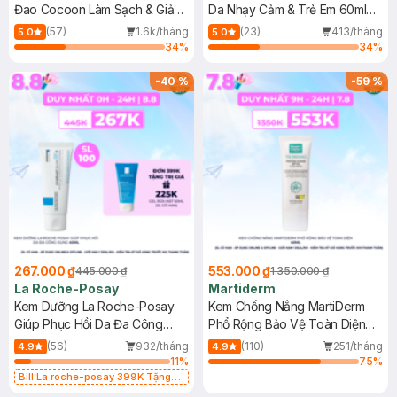
Đao Cocoon Làm Sạch & Giảm
Da Nhạy Cảm & Trẻ Em 60ml
Dầu 500ml
(Mới)
(57)
1.6k/tháng
(23)
413/tháng
5.0
5.0
34
%
34
%
-
40
%
-
59
%
267.000 ₫
553.000 ₫
445.000 ₫
1.350.000 ₫
La Roche-Posay
Martiderm
Kem Dưỡng La Roche-Posay
Kem Chống Nắng MartiDerm
Giúp Phục Hồi Da Đa Công
Phổ Rộng Bảo Vệ Toàn Diện
Dụng 40ml
40ml
(56)
932/tháng
(110)
251/tháng
4.9
4.9
11
%
75
%
Bill La roche-posay 399K Tặng
Gel rửa mặt da dầu nhạy cảm 50ml