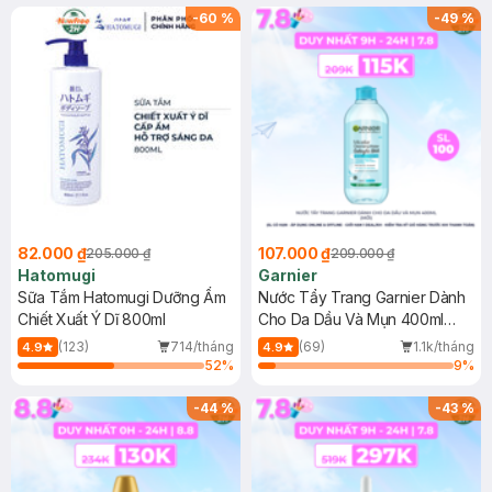
(SL có hạn)
-
60
%
-
49
%
82.000 ₫
107.000 ₫
205.000 ₫
209.000 ₫
Hatomugi
Garnier
Sữa Tắm Hatomugi Dưỡng Ẩm
Nước Tẩy Trang Garnier Dành
Chiết Xuất Ý Dĩ 800ml
Cho Da Dầu Và Mụn 400ml
(Mới)
(123)
714/tháng
(69)
1.1k/tháng
4.9
4.9
52
%
9
%
-
44
%
-
43
%