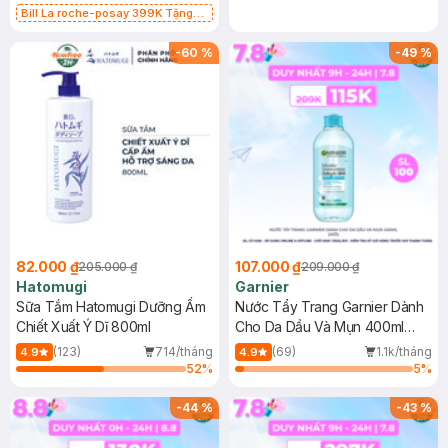
Bill La roche-posay 399K Tặng
Gel rửa mặt da dầu nhạy cảm 50ml
(SL có hạn)
-
60
%
-
49
%
82.000 ₫
107.000 ₫
205.000 ₫
209.000 ₫
Hatomugi
Garnier
Sữa Tắm Hatomugi Dưỡng Ẩm
Nước Tẩy Trang Garnier Dành
Chiết Xuất Ý Dĩ 800ml
Cho Da Dầu Và Mụn 400ml
(Mới)
(123)
714/tháng
(69)
1.1k/tháng
4.9
4.9
52
%
5
%
-
44
%
-
43
%