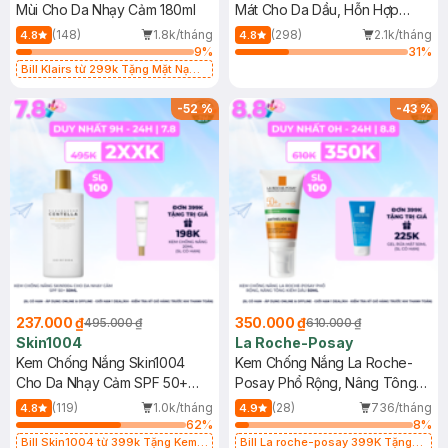
Mùi Cho Da Nhạy Cảm 180ml
Mát Cho Da Dầu, Hỗn Hợp
400ml
(148)
1.8k/tháng
(298)
2.1k/tháng
4.8
4.8
9
%
31
%
Bill Klairs từ 299k Tặng Mặt Nạ
Làm Dịu Da & Kiểm Soát Dầu Nhờn
25ml (SL Có Hạn)
-
52
%
-
43
%
237.000 ₫
350.000 ₫
495.000 ₫
610.000 ₫
Skin1004
La Roche-Posay
Kem Chống Nắng Skin1004
Kem Chống Nắng La Roche-
Cho Da Nhạy Cảm SPF 50+
Posay Phổ Rộng, Nâng Tông
50ml
Kiềm Dầu 50ml
(119)
1.0k/tháng
(28)
736/tháng
4.8
4.9
62
%
8
%
Bill Skin1004 từ 399k Tặng Kem
Bill La roche-posay 399K Tặng