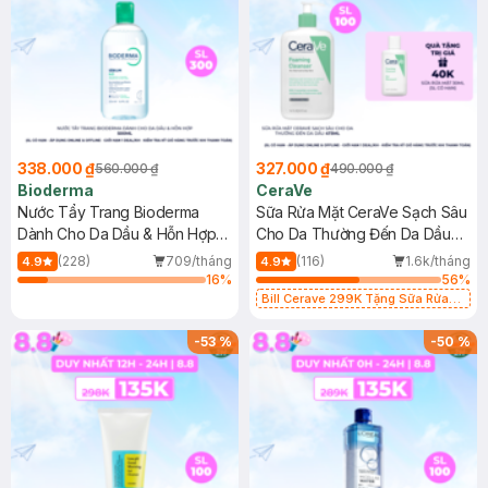
338.000 ₫
327.000 ₫
560.000 ₫
490.000 ₫
Bioderma
CeraVe
Nước Tẩy Trang Bioderma
Sữa Rửa Mặt CeraVe Sạch Sâu
Dành Cho Da Dầu & Hỗn Hợp
Cho Da Thường Đến Da Dầu
500ml
473ml
(228)
709/tháng
(116)
1.6k/tháng
4.9
4.9
16
%
56
%
Bill Cerave 299K Tặng Sữa Rửa
Mặt Cerave 30ml (SL có hạn)
-
53
%
-
50
%