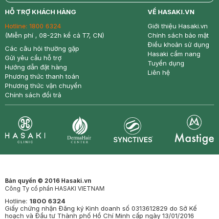
return
nowfree
price
HỖ TRỢ KHÁCH HÀNG
VỀ HASAKI.VN
Hotline:
1800 6324
Giới thiệu Hasaki.vn
(Miễn phí , 08-22h kể cả T7, CN)
Chính sách bảo mật
Điều khoản sử dụng
Các câu hỏi thường gặp
Hasaki cẩm nang
Gửi yêu cầu hỗ trợ
Tuyển dụng
Hướng dẫn đặt hàng
Liên hệ
Phương thức thanh toán
Phương thức vận chuyển
Chính sách đổi trả
Synctives
Clinic
Dermahair
Mastige
Bản quyền © 2016 Hasaki.vn
Công Ty cổ phần HASAKI VIETNAM
Hotline:
1800 6324
Giấy chứng nhận Đăng ký Kinh doanh số 0313612829 do Sở Kế
hoạch và Đầu tư Thành phố Hồ Chí Minh cấp ngày 13/01/2016