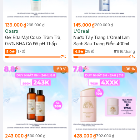
139.000 ₫
145.000 ₫
298.000 ₫
289.000 ₫
Cosrx
L'Oreal
Gel Rửa Mặt Cosrx Tràm Trà,
Nước Tẩy Trang L'Oreal Làm
0.5% BHA Có Độ pH Thấp
Sạch Sâu Trang Điểm 400ml
150ml
(173)
(298)
916/tháng
5.0
4.8
7
%
9
%
-
59
%
-
39
%
243.000 ₫
428.000 ₫
590.000 ₫
702.000 ₫