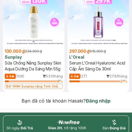
130.000 ₫
297.000 ₫
234.000 ₫
519.000 ₫
Sunplay
L'Oreal
Sữa Chống Nắng Sunplay Skin
Serum L'Oreal Hyaluronic Acid
Aqua Dưỡng Da Sáng Mịn 55g
Cấp Ẩm Sáng Da 30ml
(108)
531/tháng
(27)
279/tháng
4.9
4.9
8
%
21
%
Bill 199K Sunplay tặng Tinh Chất
Chống Nắng 7g trị giá 30K (SL có
hạn)
Bạn đã có tài khoản Hasaki?
Đăng nhập