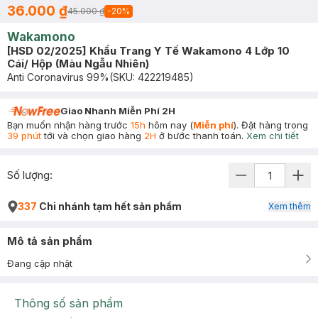
36.000 ₫
45.000 ₫
-
20
%
Wakamono
[HSD 02/2025] Khẩu Trang Y Tế Wakamono 4 Lớp 10
Cái/ Hộp (Màu Ngẫu Nhiên)
Anti Coronavirus 99%
(SKU:
422219485
)
Giao Nhanh Miễn Phí 2H
Bạn muốn nhận hàng trước
15h
hôm nay (
Miễn phí
). Đặt hàng trong
39 phút
tới và chọn giao hàng
2H
ở bước thanh toán.
Xem chi tiết
Số lượng:
337
Chi nhánh tạm hết sản phẩm
Xem thêm
Mô tả sản phẩm
Đang cập nhật
Thông số sản phẩm