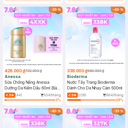
Chống Nắng Cho Da Nhạy Cảm
Gel rửa mặt da dầu nhạy cảm 50ml
SPF 50+ 20ml (SL Có Hạn)
(SL có hạn)
-
39
%
-
40
%
428.000 ₫
338.000 ₫
702.000 ₫
560.000 ₫
Anessa
Bioderma
Sữa Chống Nắng Anessa
Nước Tẩy Trang Bioderma
Dưỡng Da Kiềm Dầu 60ml (Bản
Dành Cho Da Nhạy Cảm 500ml
Mới)
(44)
504/tháng
(228)
864/tháng
4.9
4.9
3
%
28
%
-
40
%
-
33
%