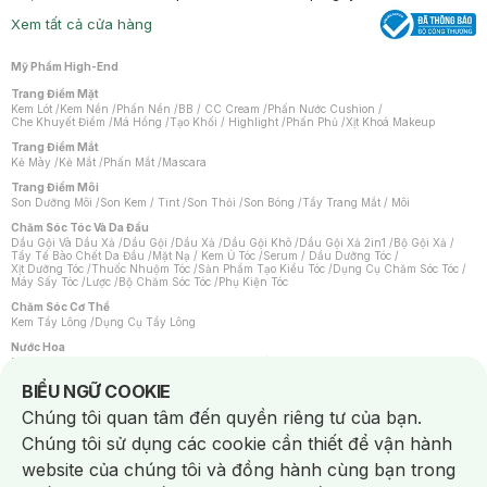
Xem tất cả cửa hàng
Mỹ Phẩm High-End
Trang Điểm Mặt
Kem Lót
/
Kem Nền
/
Phấn Nền
/
BB / CC Cream
/
Phấn Nước Cushion
/
Che Khuyết Điểm
/
Má Hồng
/
Tạo Khối / Highlight
/
Phấn Phủ
/
Xịt Khoá Makeup
Trang Điểm Mắt
Kẻ Mày
/
Kẻ Mắt
/
Phấn Mắt
/
Mascara
Trang Điểm Môi
Son Dưỡng Môi
/
Son Kem / Tint
/
Son Thỏi
/
Son Bóng
/
Tẩy Trang Mắt / Môi
Chăm Sóc Tóc Và Da Đầu
Dầu Gội Và Dầu Xả
/
Dầu Gội
/
Dầu Xả
/
Dầu Gội Khô
/
Dầu Gội Xả 2in1
/
Bộ Gội Xả
/
Tẩy Tế Bào Chết Da Đầu
/
Mặt Nạ / Kem Ủ Tóc
/
Serum / Dầu Dưỡng Tóc
/
Xịt Dưỡng Tóc
/
Thuốc Nhuộm Tóc
/
Sản Phẩm Tạo Kiểu Tóc
/
Dụng Cụ Chăm Sóc Tóc
/
Máy Sấy Tóc
/
Lược
/
Bộ Chăm Sóc Tóc
/
Phụ Kiện Tóc
Chăm Sóc Cơ Thể
Kem Tẩy Lông
/
Dụng Cụ Tẩy Lông
Nước Hoa
Nước Hoa Nữ
/
Nước Hoa Nam
/
Nước Hoa Cao Cấp
/
Xịt Thơm Toàn Thân
/
Nước Hoa Vùng Kín
Notice about cookies usage
BIỂU NGỮ COOKIE
Chăm Sóc Cá Nhân
Chúng tôi quan tâm đến quyền riêng tư của bạn.
Chống Muỗi
/
Khẩu Trang
/
Máy Massage
/
Mặt Nạ Xông Hơi
/
Nước Rửa Tay
/
Sản Phẩm Chăm Sóc Khác
/
Bàn Chải Đánh Răng
/
Bàn Chải Điện
/
Chúng tôi sử dụng các cookie cần thiết để vận hành
Hỗ Trợ Trắng Răng
/
Kem Đánh Răng
/
Máy Tăm Nước
/
Nước Súc Miệng
/
Tăm / Chỉ Nha Khoa
/
Xịt Thơm Miệng
/
Dung Dịch Vệ Sinh
/
Dưỡng Vùng Kín
/
website của chúng tôi và đồng hành cùng bạn trong
Khăn Ướt Vệ Sinh Vùng Kín
/
Băng Vệ Sinh
/
Tampon
/
Bọt Cạo Râu
/
Dao Cạo Râu
/
Máy Cạo Râu