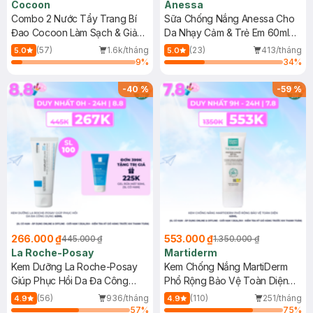
Cocoon
Anessa
Combo 2 Nước Tẩy Trang Bí
Sữa Chống Nắng Anessa Cho
Đao Cocoon Làm Sạch & Giảm
Da Nhạy Cảm & Trẻ Em 60ml
Dầu 500ml
(Mới)
(57)
1.6k/tháng
(23)
413/tháng
5.0
5.0
9
%
34
%
-
40
%
-
59
%
266.000 ₫
553.000 ₫
445.000 ₫
1.350.000 ₫
La Roche-Posay
Martiderm
Kem Dưỡng La Roche-Posay
Kem Chống Nắng MartiDerm
Giúp Phục Hồi Da Đa Công
Phổ Rộng Bảo Vệ Toàn Diện
Dụng 40ml
40ml
(56)
936/tháng
(110)
251/tháng
4.9
4.9
57
%
75
%