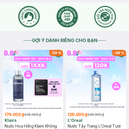
GỢI Ý DÀNH RIÊNG CHO BẠN
-
59
%
-
48
%
179.000 ₫
129.000 ₫
435.000 ₫
249.000 ₫
Klairs
L'Oreal
Nước Hoa Hồng Klairs Không
Nước Tẩy Trang L'Oreal Tươi