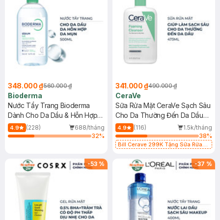
348.000 ₫
341.000 ₫
560.000 ₫
490.000 ₫
Bioderma
CeraVe
Nước Tẩy Trang Bioderma
Sữa Rửa Mặt CeraVe Sạch Sâu
Dành Cho Da Dầu & Hỗn Hợp
Cho Da Thường Đến Da Dầu
500ml
473ml
(228)
688/tháng
(116)
1.5k/tháng
4.9
4.9
32
%
38
%
Bill Cerave 299K Tặng Sữa Rửa
Mặt Cerave 30ml (SL có hạn)
-
53
%
-
37
%