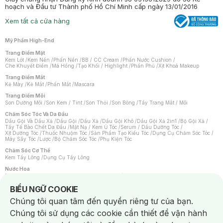
hoạch và Đầu tư Thành phố Hồ Chí Minh cấp ngày 13/01/2016
Xem tất cả cửa hàng
Mỹ Phẩm High-End
Trang Điểm Mặt
Kem Lót
/
Kem Nền
/
Phấn Nền
/
BB / CC Cream
/
Phấn Nước Cushion
/
Che Khuyết Điểm
/
Má Hồng
/
Tạo Khối / Highlight
/
Phấn Phủ
/
Xịt Khoá Makeup
Trang Điểm Mắt
Kẻ Mày
/
Kẻ Mắt
/
Phấn Mắt
/
Mascara
Trang Điểm Môi
Son Dưỡng Môi
/
Son Kem / Tint
/
Son Thỏi
/
Son Bóng
/
Tẩy Trang Mắt / Môi
Chăm Sóc Tóc Và Da Đầu
Dầu Gội Và Dầu Xả
/
Dầu Gội
/
Dầu Xả
/
Dầu Gội Khô
/
Dầu Gội Xả 2in1
/
Bộ Gội Xả
/
Tẩy Tế Bào Chết Da Đầu
/
Mặt Nạ / Kem Ủ Tóc
/
Serum / Dầu Dưỡng Tóc
/
Xịt Dưỡng Tóc
/
Thuốc Nhuộm Tóc
/
Sản Phẩm Tạo Kiểu Tóc
/
Dụng Cụ Chăm Sóc Tóc
/
Máy Sấy Tóc
/
Lược
/
Bộ Chăm Sóc Tóc
/
Phụ Kiện Tóc
Chăm Sóc Cơ Thể
Kem Tẩy Lông
/
Dụng Cụ Tẩy Lông
Nước Hoa
Nước Hoa Nữ
/
Nước Hoa Nam
/
Nước Hoa Cao Cấp
/
Xịt Thơm Toàn Thân
/
Nước Hoa Vùng Kín
Notice about cookies usage
BIỂU NGỮ COOKIE
Chăm Sóc Cá Nhân
Chúng tôi quan tâm đến quyền riêng tư của bạn.
Chống Muỗi
/
Khẩu Trang
/
Máy Massage
/
Mặt Nạ Xông Hơi
/
Nước Rửa Tay
/
Sản Phẩm Chăm Sóc Khác
/
Bàn Chải Đánh Răng
/
Bàn Chải Điện
/
Chúng tôi sử dụng các cookie cần thiết để vận hành
Hỗ Trợ Trắng Răng
/
Kem Đánh Răng
/
Máy Tăm Nước
/
Nước Súc Miệng
/
Tăm / Chỉ Nha Khoa
/
Xịt Thơm Miệng
/
Dung Dịch Vệ Sinh
/
Dưỡng Vùng Kín
/