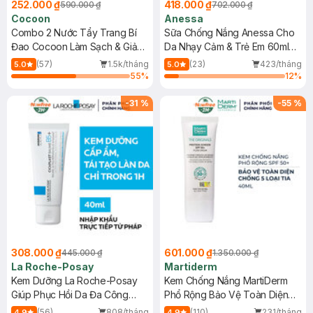
252.000 ₫
418.000 ₫
590.000 ₫
702.000 ₫
Cocoon
Anessa
Combo 2 Nước Tẩy Trang Bí
Sữa Chống Nắng Anessa Cho
Đao Cocoon Làm Sạch & Giảm
Da Nhạy Cảm & Trẻ Em 60ml
Dầu 500ml
(Mới)
(57)
1.5k/tháng
(23)
423/tháng
5.0
5.0
55
%
12
%
-
31
%
-
55
%
308.000 ₫
601.000 ₫
445.000 ₫
1.350.000 ₫
La Roche-Posay
Martiderm
Kem Dưỡng La Roche-Posay
Kem Chống Nắng MartiDerm
Giúp Phục Hồi Da Đa Công
Phổ Rộng Bảo Vệ Toàn Diện
Dụng 40ml
40ml
(56)
808/tháng
(110)
231/tháng
4.9
4.9