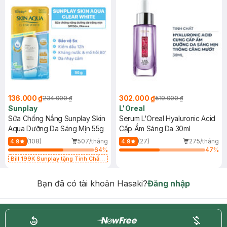
136.000 ₫
302.000 ₫
234.000 ₫
519.000 ₫
Sunplay
L'Oreal
Sữa Chống Nắng Sunplay Skin
Serum L'Oreal Hyaluronic Acid
Aqua Dưỡng Da Sáng Mịn 55g
Cấp Ẩm Sáng Da 30ml
(108)
507/tháng
(27)
275/tháng
4.9
4.9
64
%
47
%
Bill 199K Sunplay tặng Tinh Chất
Chống Nắng 7g trị giá 30K (SL có
hạn)
Bạn đã có tài khoản Hasaki?
Đăng nhập