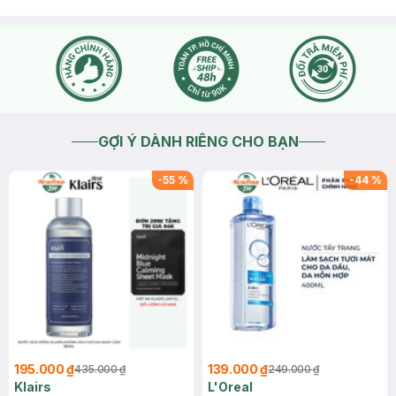
GỢI Ý DÀNH RIÊNG CHO BẠN
-
55
%
-
44
%
195.000 ₫
139.000 ₫
435.000 ₫
249.000 ₫
Klairs
L'Oreal