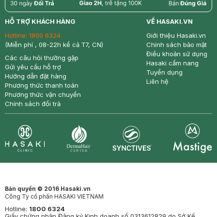
return
nowfree
price
HỖ TRỢ KHÁCH HÀNG
VỀ HASAKI.VN
Hotline:
1800 6324
Giới thiệu Hasaki.vn
(Miễn phí , 08-22h kể cả T7, CN)
Chính sách bảo mật
Điều khoản sử dụng
Các câu hỏi thường gặp
Hasaki cẩm nang
Gửi yêu cầu hỗ trợ
Tuyển dụng
Hướng dẫn đặt hàng
Liên hệ
Phương thức thanh toán
Phương thức vận chuyển
Chính sách đổi trả
Synctives
Clinic
Dermahair
Mastige
Bản quyền © 2016 Hasaki.vn
Công Ty cổ phần HASAKI VIETNAM
Hotline:
1800 6324
Giấy chứng nhận Đăng ký Kinh doanh số 0313612829 do Sở Kế