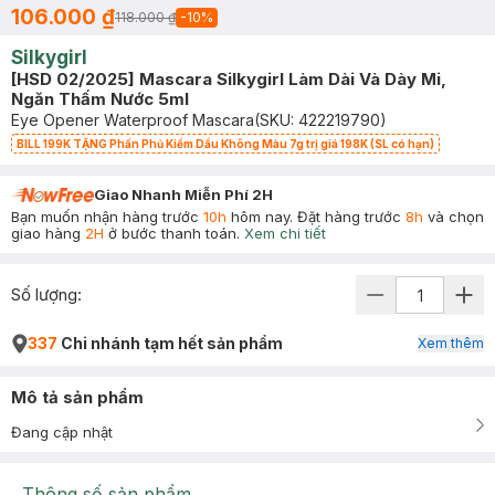
106.000 ₫
118.000 ₫
-
10
%
Silkygirl
[HSD 02/2025] Mascara Silkygirl Làm Dài Và Dày Mi,
Ngăn Thấm Nước 5ml
Eye Opener Waterproof Mascara
(SKU:
422219790
)
BILL 199K TẶNG Phấn Phủ Kiềm Dầu Không Màu 7g trị giá 198K (SL có hạn)
Giao Nhanh Miễn Phí 2H
Bạn muốn nhận hàng trước
10h
hôm nay. Đặt hàng trước
8h
và chọn
giao hàng
2H
ở bước thanh toán.
Xem chi tiết
Số lượng:
337
Chi nhánh tạm hết sản phẩm
Xem thêm
Mô tả sản phẩm
Đang cập nhật
Thông số sản phẩm