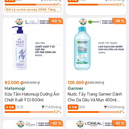
64
%
62
%
Bill La roche-posay 399K Tặng
Gel rửa mặt da dầu nhạy cảm 50ml
(SL có hạn)
-
60
%
-
38
%
82.000 ₫
129.000 ₫
205.000 ₫
209.000 ₫
Hatomugi
Garnier
Sữa Tắm Hatomugi Dưỡng Ẩm
Nước Tẩy Trang Garnier Dành
Chiết Xuất Ý Dĩ 800ml
Cho Da Dầu Và Mụn 400ml
(Mới)
(123)
714/tháng
(69)
935/tháng
4.9
4.9
52
%
64
%
-
42
%
-
42
%