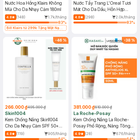
Nước Hoa Hồng Klairs Không
Nước Tẩy Trang L'Oreal Tươi
Mùi Cho Da Nhạy Cảm 180ml
Mát Cho Da Dầu, Hỗn Hợp
400ml
(148)
1.7k/tháng
(298)
2.0k/tháng
4.8
4.8
83
%
83
%
Bill Klairs từ 299k Tặng Mặt Nạ
Làm Dịu Da & Kiểm Soát Dầu Nhờn
25ml (SL Có Hạn)
-
46
%
-
38
%
266.000 ₫
381.000 ₫
495.000 ₫
610.000 ₫
Skin1004
La Roche-Posay
Kem Chống Nắng Skin1004
Kem Chống Nắng La Roche-
Cho Da Nhạy Cảm SPF 50+
Posay Phổ Rộng, Nâng Tông
50ml
Kiềm Dầu 50ml
(119)
905/tháng
(28)
676/tháng
4.8
4.9
64
%
64
%