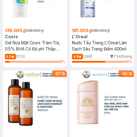
139.000 ₫
181.000 ₫
298.000 ₫
289.000 ₫
Cosrx
L'Oreal
Gel Rửa Mặt Cosrx Tràm Trà,
Nước Tẩy Trang L'Oreal Làm
0.5% BHA Có Độ pH Thấp
Sạch Sâu Trang Điểm 400ml
150ml
(173)
(298)
734/tháng
5.0
4.8
9
%
64
%
-
57
%
-
40
%