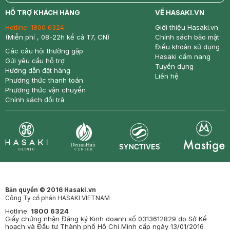
return
nowfree
price
HỖ TRỢ KHÁCH HÀNG
VỀ HASAKI.VN
Hotline:
1800 6324
Giới thiệu Hasaki.vn
(Miễn phí , 08-22h kể cả T7, CN)
Chính sách bảo mật
Điều khoản sử dụng
Các câu hỏi thường gặp
Hasaki cẩm nang
Gửi yêu cầu hỗ trợ
Tuyển dụng
Hướng dẫn đặt hàng
Liên hệ
Phương thức thanh toán
Phương thức vận chuyển
Chính sách đổi trả
Synctives
Clinic
Dermahair
Mastige
Bản quyền © 2016 Hasaki.vn
Công Ty cổ phần HASAKI VIETNAM
Hotline:
1800 6324
Giấy chứng nhận Đăng ký Kinh doanh số 0313612829 do Sở Kế
hoạch và Đầu tư Thành phố Hồ Chí Minh cấp ngày 13/01/2016