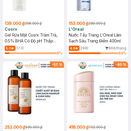
139.000 ₫
153.000 ₫
298.000 ₫
289.000 ₫
Cosrx
L'Oreal
Gel Rửa Mặt Cosrx Tràm Trà,
Nước Tẩy Trang L'Oreal Làm
0.5% BHA Có Độ pH Thấp
Sạch Sâu Trang Điểm 400ml
150ml
(173)
(298)
868/tháng
5.0
4.8
9
%
64
%
-
57
%
-
40
%
252.000 ₫
418.000 ₫
590.000 ₫
702.000 ₫