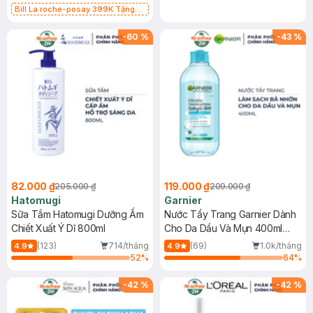
Bill La roche-posay 399K Tặng
Gel rửa mặt da dầu nhạy cảm 50ml
(SL có hạn)
-
60
%
-
43
%
82.000 ₫
119.000 ₫
205.000 ₫
209.000 ₫
Hatomugi
Garnier
Sữa Tắm Hatomugi Dưỡng Ẩm
Nước Tẩy Trang Garnier Dành
Chiết Xuất Ý Dĩ 800ml
Cho Da Dầu Và Mụn 400ml
(Mới)
(123)
714/tháng
(69)
1.0k/tháng
4.9
4.9
52
%
64
%
-
42
%
-
42
%