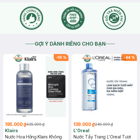
GỢI Ý DÀNH RIÊNG CHO BẠN
-
55
%
-
44
%
195.000 ₫
139.000 ₫
435.000 ₫
249.000 ₫
Klairs
L'Oreal
Nước Hoa Hồng Klairs Không
Nước Tẩy Trang L'Oreal Tươi