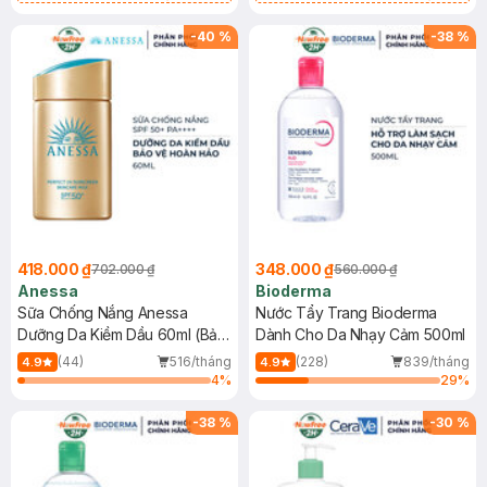
Chống Nắng Cho Da Nhạy Cảm
Gel rửa mặt da dầu nhạy cảm 50ml
SPF 50+ 20ml (SL Có Hạn)
(SL có hạn)
-
40
%
-
38
%
418.000 ₫
348.000 ₫
702.000 ₫
560.000 ₫
Anessa
Bioderma
Sữa Chống Nắng Anessa
Nước Tẩy Trang Bioderma
Dưỡng Da Kiềm Dầu 60ml (Bản
Dành Cho Da Nhạy Cảm 500ml
Mới)
(44)
516/tháng
(228)
839/tháng
4.9
4.9
4
%
29
%
-
38
%
-
30
%