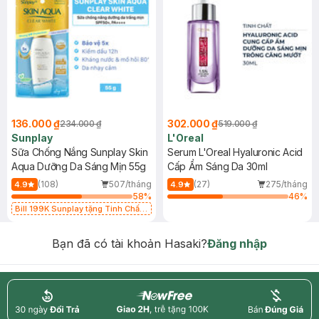
136.000 ₫
302.000 ₫
234.000 ₫
519.000 ₫
Sunplay
L'Oreal
Sữa Chống Nắng Sunplay Skin
Serum L'Oreal Hyaluronic Acid
Aqua Dưỡng Da Sáng Mịn 55g
Cấp Ẩm Sáng Da 30ml
(108)
507/tháng
(27)
275/tháng
4.9
4.9
58
%
46
%
Bill 199K Sunplay tặng Tinh Chất
Chống Nắng 7g trị giá 30K (SL có
hạn)
Bạn đã có tài khoản Hasaki?
Đăng nhập