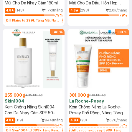
Mùi Cho Da Nhạy Cảm 180ml
Mát Cho Da Dầu, Hỗn Hợp
400ml
(148)
1.7k/tháng
(298)
2.0k/tháng
4.8
4.8
79
%
79
%
Bill Klairs từ 299k Tặng Mặt Nạ
Làm Dịu Da & Kiểm Soát Dầu Nhờn
25ml (SL Có Hạn)
-
48
%
-
38
%
255.000 ₫
381.000 ₫
495.000 ₫
610.000 ₫
Skin1004
La Roche-Posay
Kem Chống Nắng Skin1004
Kem Chống Nắng La Roche-
Cho Da Nhạy Cảm SPF 50+
Posay Phổ Rộng, Nâng Tông
50ml
Kiềm Dầu 50ml
(119)
944/tháng
(28)
676/tháng
4.8
4.9
64
%
57
%
Bill Skin1004 từ 399k Tặng Kem
Bill La roche-posay 399K Tặng