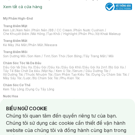
Xem tất cả cửa hàng
Mỹ Phẩm High-End
Trang Điểm Mặt
Kem Lót
/
Kem Nền
/
Phấn Nền
/
BB / CC Cream
/
Phấn Nước Cushion
/
Che Khuyết Điểm
/
Má Hồng
/
Tạo Khối / Highlight
/
Phấn Phủ
/
Xịt Khoá Makeup
Trang Điểm Mắt
Kẻ Mày
/
Kẻ Mắt
/
Phấn Mắt
/
Mascara
Trang Điểm Môi
Son Dưỡng Môi
/
Son Kem / Tint
/
Son Thỏi
/
Son Bóng
/
Tẩy Trang Mắt / Môi
Chăm Sóc Tóc Và Da Đầu
Dầu Gội Và Dầu Xả
/
Dầu Gội
/
Dầu Xả
/
Dầu Gội Khô
/
Dầu Gội Xả 2in1
/
Bộ Gội Xả
/
Tẩy Tế Bào Chết Da Đầu
/
Mặt Nạ / Kem Ủ Tóc
/
Serum / Dầu Dưỡng Tóc
/
Xịt Dưỡng Tóc
/
Thuốc Nhuộm Tóc
/
Sản Phẩm Tạo Kiểu Tóc
/
Dụng Cụ Chăm Sóc Tóc
/
Máy Sấy Tóc
/
Lược
/
Bộ Chăm Sóc Tóc
/
Phụ Kiện Tóc
Chăm Sóc Cơ Thể
Kem Tẩy Lông
/
Dụng Cụ Tẩy Lông
Nước Hoa
Nước Hoa Nữ
/
Nước Hoa Nam
/
Nước Hoa Cao Cấp
/
Xịt Thơm Toàn Thân
/
Nước Hoa Vùng Kín
Notice about cookies usage
BIỂU NGỮ COOKIE
Chăm Sóc Cá Nhân
Chúng tôi quan tâm đến quyền riêng tư của bạn.
Chống Muỗi
/
Khẩu Trang
/
Máy Massage
/
Mặt Nạ Xông Hơi
/
Nước Rửa Tay
/
Sản Phẩm Chăm Sóc Khác
/
Bàn Chải Đánh Răng
/
Bàn Chải Điện
/
Chúng tôi sử dụng các cookie cần thiết để vận hành
Hỗ Trợ Trắng Răng
/
Kem Đánh Răng
/
Máy Tăm Nước
/
Nước Súc Miệng
/
Tăm / Chỉ Nha Khoa
/
Xịt Thơm Miệng
/
Dung Dịch Vệ Sinh
/
Dưỡng Vùng Kín
/
website của chúng tôi và đồng hành cùng bạn trong
Khăn Ướt Vệ Sinh Vùng Kín
/
Băng Vệ Sinh
/
Tampon
/
Bọt Cạo Râu
/
Dao Cạo Râu
/
Máy Cạo Râu