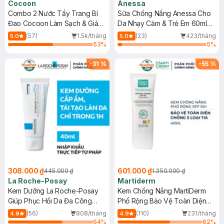
Cocoon
Anessa
Combo 2 Nước Tẩy Trang Bí
Sữa Chống Nắng Anessa Cho
Đao Cocoon Làm Sạch & Giảm
Da Nhạy Cảm & Trẻ Em 60ml
Dầu 500ml
(Mới)
(57)
1.5k/tháng
(23)
423/tháng
5.0
5.0
53
%
5
%
-
31
%
-
55
%
308.000 ₫
601.000 ₫
445.000 ₫
1.350.000 ₫
La Roche-Posay
Martiderm
Kem Dưỡng La Roche-Posay
Kem Chống Nắng MartiDerm
Giúp Phục Hồi Da Đa Công
Phổ Rộng Bảo Vệ Toàn Diện
Dụng 40ml
40ml
(56)
808/tháng
(110)
231/tháng
4.9
4.9
64
%
62
%