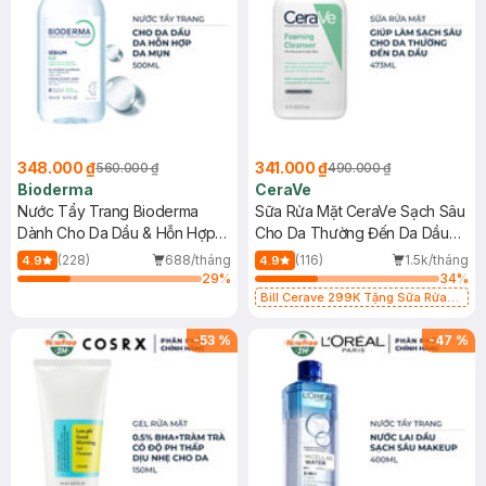
348.000 ₫
341.000 ₫
560.000 ₫
490.000 ₫
Bioderma
CeraVe
Nước Tẩy Trang Bioderma
Sữa Rửa Mặt CeraVe Sạch Sâu
Dành Cho Da Dầu & Hỗn Hợp
Cho Da Thường Đến Da Dầu
500ml
473ml
(228)
688/tháng
(116)
1.5k/tháng
4.9
4.9
29
%
34
%
Bill Cerave 299K Tặng Sữa Rửa
Mặt Cerave 30ml (SL có hạn)
-
53
%
-
47
%