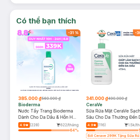
Có thể bạn thích
-
34
%
-
31
%
-
3
385.000 ₫
341.000 ₫
560.000 ₫
490.000 ₫
Bioderma
CeraVe
rma
Nước Tẩy Trang Bioderma
Sữa Rửa Mặt CeraVe Sạc
m
Dành Cho Da Dầu & Hỗn Hợp
Sâu Cho Da Thường Đến 
500ml
Dầu 473ml
/tháng
(228)
622/tháng
(116)
1.5k/t
4.9
4.9
64
%
64
%
Bill Cerave 299K Tặng Sữa Rử