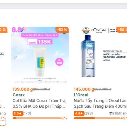
0
%
-
53
%
-
50
139.000 ₫
145.000 ₫
298.000 ₫
289.000 ₫
Cosrx
L'Oreal
h
Gel Rửa Mặt Cosrx Tràm Trà,
Nước Tẩy Trang L'Oreal Là
Da
0.5% BHA Có Độ pH Thấp
Sạch Sâu Trang Điểm 400ml
150ml
háng
(173)
(298)
916/thán
5.0
4.8
17
%
8
%
45
a