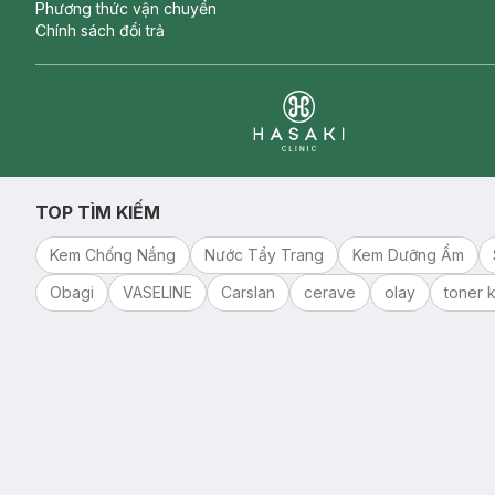
Phương thức vận chuyển
Chính sách đổi trả
Clinic
TOP TÌM KIẾM
Kem Chống Nắng
Nước Tẩy Trang
Kem Dưỡng Ẩm
Obagi
VASELINE
Carslan
cerave
olay
toner k