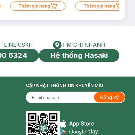
Thêm giỏ hàng
Thêm giỏ hàng
TLINE CSKH
TÌM CHI NHÁNH
HOTLINE CSKH
Tìm chi nhánh
00 6324
Hệ thống Hasaki
tín toàn cầu
CẬP NHẬT THÔNG TIN KHUYẾN MÃI
Đăng ký
Appstore icon