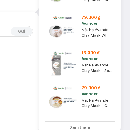
79.000 ₫
Avander
Mặt Nạ Avander Đất Sét Trắng Se Khít Lỗ Chân Lông 110g
Gửi
Clay Mask White Clay
16.000 ₫
Avander
Mặt Nạ Avander Đất Sét Bùn Non Se Khít Lỗ Chân Lông 15ml
Clay Mask - Soggy Mud
79.000 ₫
Avander
Mặt Nạ Avander Đất Sét Collagen Làm Căng Mịn Da 110g
Clay Mask - Collagen
Xem thêm