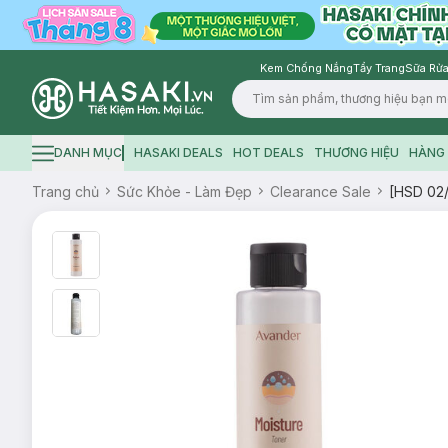
Kem Chống Nắng
Tẩy Trang
Sữa Rửa
Logo
DANH MỤC
HASAKI DEALS
HOT DEALS
THƯƠNG HIỆU
HÀNG 
Hamburger icon
Trang chủ
Sức Khỏe - Làm Đẹp
Clearance Sale
[HSD 02