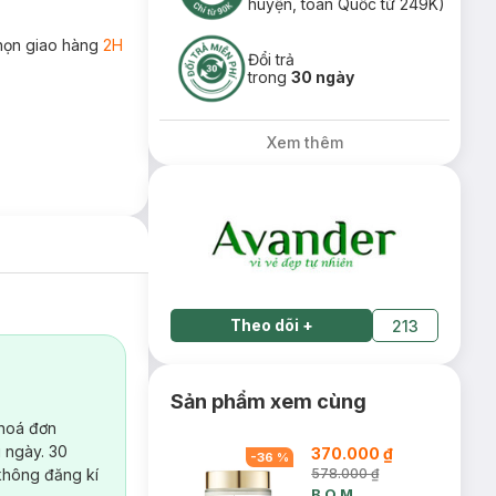
huyện, toàn Quốc từ 249K)
họn giao hàng
2H
Đổi trả
trong
30 ngày
Xem thêm
Theo dõi
+
213
Sản phẩm xem cùng
 hoá đơn
 ngày. 30
370.000 ₫
-
36
%
không đăng kí
578.000 ₫
B.O.M