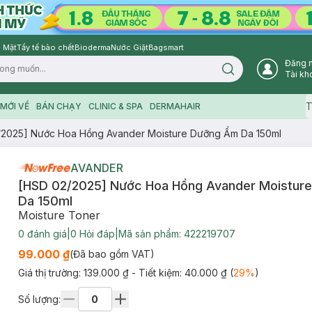
 Mặt
Tẩy tế bào chết
Bioderma
Nước Giặt
Bagsmart
Đăng 
Search icon
Tài kh
T
MỚI VỀ
BÁN CHẠY
CLINIC & SPA
DERMAHAIR
/2025] Nước Hoa Hồng Avander Moisture Dưỡng Ẩm Da 150ml
AVANDER
[HSD 02/2025] Nước Hoa Hồng Avander Moistur
Da 150ml
Moisture Toner
0
đánh giá
|
0
Hỏi đáp
|
Mã sản phẩm:
422219707
99.000 ₫
(Đã bao gồm VAT)
Giá thị trường:
139.000 ₫
- Tiết kiệm:
40.000 ₫
(
29
%
)
Số lượng: