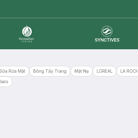
master card
ATM card
visa card
Synctives
Dermahair
Sữa Rửa Mặt
Bông Tẩy Trang
Mặt Nạ
LOREAL
LA ROC
lairs