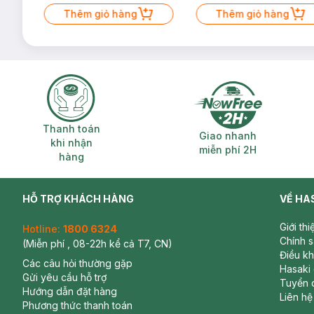
Mặt Cerave 30ml (SL có hạn)
Thêm giỏ hàng
Thêm giỏ hàng
Thanh toán khi nhận hàng
Giao nhanh miễ
Thanh toán
Giao nhanh
khi nhận
miễn phí 2H
hàng
HỖ TRỢ KHÁCH HÀNG
VỀ HA
Giới th
Hotline:
1800 6324
Chính 
(Miễn phí , 08-22h kể cả T7, CN)
Điều k
Các câu hỏi thường gặp
Hasaki
Gửi yêu cầu hỗ trợ
Tuyển 
Hướng dẫn đặt hàng
Liên hệ
Phương thức thanh toán