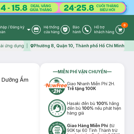
0
nhập
/
Đăng ký
Hệ thống
Bảo
Hỗ trợ
User Icon
Store Icon
Warranty Icon
Phone Icon
Cart I
oản
cửa hàng
hành
khách hàng
ải ứng dụng
Phường 8, Quận 10, Thành phố Hồ Chí Minh
Map icon
MIỄN PHÍ VẬN CHUYỂN
e Dưỡng Ẩm
Giao Nhanh Miễn Phí 2H.
Trễ tặng 100K
Hasaki đền bù
100%
hãng
đền bù
100%
nếu phát hiện
hàng giả
Giao Hàng Miễn Phí
(từ
90K tại 60 Tỉnh Thành trừ