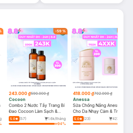
%
-
59
%
-
40
%
243.000 ₫
418.000 ₫
590.000 ₫
702.000 ₫
Cocoon
Anessa
m
Combo 2 Nước Tẩy Trang Bí
Sữa Chống Nắng Anessa
Đao Cocoon Làm Sạch &
Cho Da Nhạy Cảm & Trẻ Em
Giảm Dầu 500ml
60ml (Mới)
g
(57)
1.6k/tháng
(23)
423/tháng
5.0
5.0
%
94
%
15
%