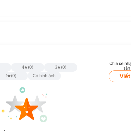
Chia sẻ nh
)
4
(
0
)
3
(
0
)
sản
Viết
1
(
0
)
Có hình ảnh