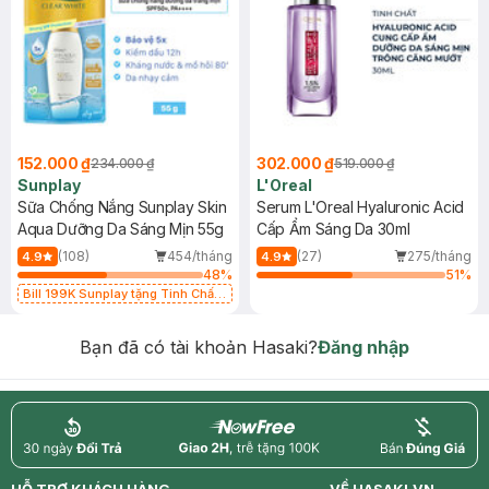
152.000 ₫
302.000 ₫
234.000 ₫
519.000 ₫
Sunplay
L'Oreal
Sữa Chống Nắng Sunplay Skin
Serum L'Oreal Hyaluronic Acid
Aqua Dưỡng Da Sáng Mịn 55g
Cấp Ẩm Sáng Da 30ml
(108)
454/tháng
(27)
275/tháng
4.9
4.9
48
%
51
%
Bill 199K Sunplay tặng Tinh Chất
Chống Nắng 7g trị giá 30K (SL có
hạn)
Bạn đã có tài khoản Hasaki?
Đăng nhập
return
nowfree
price