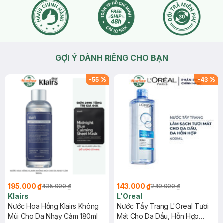
GỢI Ý DÀNH RIÊNG CHO BẠN
-
55
%
-
43
%
195.000 ₫
143.000 ₫
435.000 ₫
249.000 ₫
Klairs
L'Oreal
Nước Hoa Hồng Klairs Không
Nước Tẩy Trang L'Oreal Tươi
Mùi Cho Da Nhạy Cảm 180ml
Mát Cho Da Dầu, Hỗn Hợp