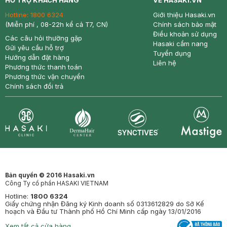
HỖ TRỢ KHÁCH HÀNG
VỀ HASAKI.VN
Hotline:
1800 6324
Giới thiệu Hasaki.vn
(Miễn phí , 08-22h kể cả T7, CN)
Chính sách bảo mật
Điều khoản sử dụng
Các câu hỏi thường gặp
Hasaki cẩm nang
Gửi yêu cầu hỗ trợ
Tuyển dụng
Hướng dẫn đặt hàng
Liên hệ
Phương thức thanh toán
Phương thức vận chuyển
Chính sách đổi trả
Synctives
Clinic
Dermahair
Mastige
Bản quyền © 2016 Hasaki.vn
Công Ty cổ phần HASAKI VIETNAM
Hotline:
1800 6324
Giấy chứng nhận Đăng ký Kinh doanh số 0313612829 do Sở Kế
hoạch và Đầu tư Thành phố Hồ Chí Minh cấp ngày 13/01/2016
Xem tất cả cửa hàng