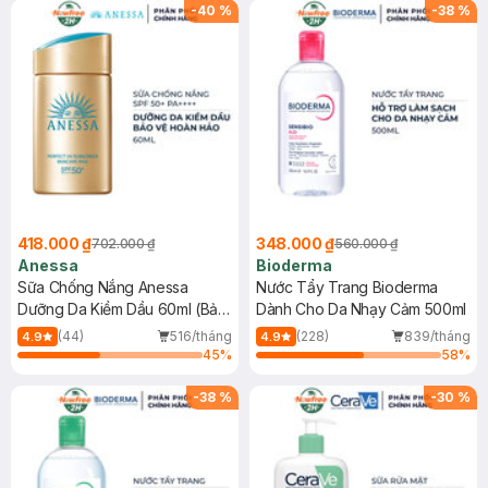
SPF 50+ 20ml (SL Có Hạn)
(SL có hạn)
-
40
%
-
38
%
418.000 ₫
348.000 ₫
702.000 ₫
560.000 ₫
Anessa
Bioderma
Sữa Chống Nắng Anessa
Nước Tẩy Trang Bioderma
Dưỡng Da Kiềm Dầu 60ml (Bản
Dành Cho Da Nhạy Cảm 500ml
Mới)
(44)
516/tháng
(228)
839/tháng
4.9
4.9
45
%
58
%
-
38
%
-
30
%