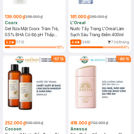
139.000 ₫
181.000 ₫
298.000 ₫
289.000 ₫
Cosrx
L'Oreal
Gel Rửa Mặt Cosrx Tràm Trà,
Nước Tẩy Trang L'Oreal Làm
0.5% BHA Có Độ pH Thấp
Sạch Sâu Trang Điểm 400ml
150ml
(173)
(298)
734/tháng
5.0
4.8
10
%
64
%
-
57
%
-
40
%
252.000 ₫
418.000 ₫
590.000 ₫
702.000 ₫
Cocoon
Anessa