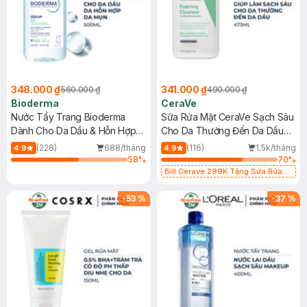
348.000 ₫
341.000 ₫
560.000 ₫
490.000 ₫
Bioderma
CeraVe
Nước Tẩy Trang Bioderma
Sữa Rửa Mặt CeraVe Sạch Sâu
Dành Cho Da Dầu & Hỗn Hợp
Cho Da Thường Đến Da Dầu
500ml
473ml
(228)
688/tháng
(116)
1.5k/tháng
4.9
4.9
58
%
70
%
Bill Cerave 299K Tặng Sữa Rửa
Mặt Cerave 30ml (SL có hạn)
-
53
%
-
37
%