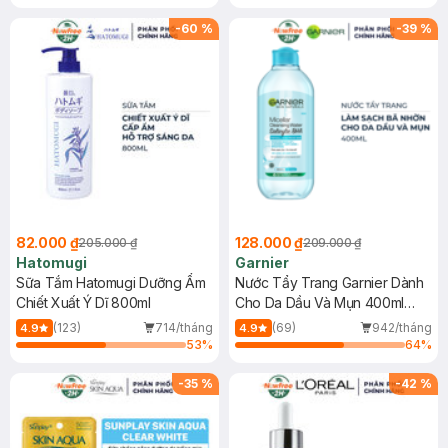
Gel rửa mặt da dầu nhạy cảm 50ml
(SL có hạn)
-
60
%
-
39
%
82.000 ₫
128.000 ₫
205.000 ₫
209.000 ₫
Hatomugi
Garnier
Sữa Tắm Hatomugi Dưỡng Ẩm
Nước Tẩy Trang Garnier Dành
Chiết Xuất Ý Dĩ 800ml
Cho Da Dầu Và Mụn 400ml
(Mới)
(123)
714/tháng
(69)
942/tháng
4.9
4.9
53
%
64
%
-
35
%
-
42
%