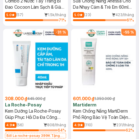
Combo 2 Nước Tẩy Trang Bí
Sữa Chống Nắng Anessa Cho
Đao Cocoon Làm Sạch & Giảm
Da Nhạy Cảm & Trẻ Em 60ml
Dầu 500ml
(Mới)
(57)
1.5k/tháng
(23)
423/tháng
5.0
5.0
71
%
61
%
-
31
%
-
55
%
308.000 ₫
601.000 ₫
445.000 ₫
1.350.000 ₫
La Roche-Posay
Martiderm
Kem Dưỡng La Roche-Posay
Kem Chống Nắng MartiDerm
Giúp Phục Hồi Da Đa Công
Phổ Rộng Bảo Vệ Toàn Diện
Dụng 40ml
40ml
(56)
808/tháng
(110)
231/tháng
4.9
4.9
64
%
62
%
Bill La roche-posay 399K Tặng