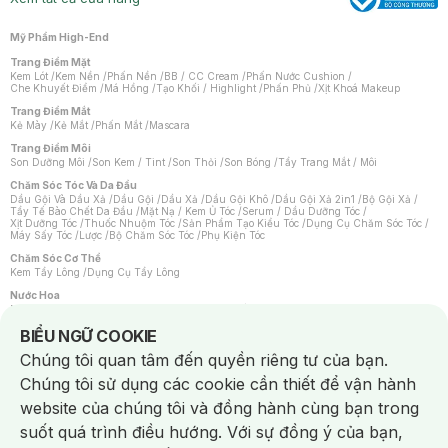
Mỹ Phẩm High-End
Trang Điểm Mặt
Kem Lót
/
Kem Nền
/
Phấn Nền
/
BB / CC Cream
/
Phấn Nước Cushion
/
Che Khuyết Điểm
/
Má Hồng
/
Tạo Khối / Highlight
/
Phấn Phủ
/
Xịt Khoá Makeup
Trang Điểm Mắt
Kẻ Mày
/
Kẻ Mắt
/
Phấn Mắt
/
Mascara
Trang Điểm Môi
Son Dưỡng Môi
/
Son Kem / Tint
/
Son Thỏi
/
Son Bóng
/
Tẩy Trang Mắt / Môi
Chăm Sóc Tóc Và Da Đầu
Dầu Gội Và Dầu Xả
/
Dầu Gội
/
Dầu Xả
/
Dầu Gội Khô
/
Dầu Gội Xả 2in1
/
Bộ Gội Xả
/
Tẩy Tế Bào Chết Da Đầu
/
Mặt Nạ / Kem Ủ Tóc
/
Serum / Dầu Dưỡng Tóc
/
Xịt Dưỡng Tóc
/
Thuốc Nhuộm Tóc
/
Sản Phẩm Tạo Kiểu Tóc
/
Dụng Cụ Chăm Sóc Tóc
/
Máy Sấy Tóc
/
Lược
/
Bộ Chăm Sóc Tóc
/
Phụ Kiện Tóc
Chăm Sóc Cơ Thể
Kem Tẩy Lông
/
Dụng Cụ Tẩy Lông
Nước Hoa
Nước Hoa Nữ
/
Nước Hoa Nam
/
Nước Hoa Cao Cấp
/
Xịt Thơm Toàn Thân
/
Nước Hoa Vùng Kín
Notice about cookies usage
BIỂU NGỮ COOKIE
Chăm Sóc Cá Nhân
Chúng tôi quan tâm đến quyền riêng tư của bạn.
Chống Muỗi
/
Khẩu Trang
/
Máy Massage
/
Mặt Nạ Xông Hơi
/
Nước Rửa Tay
/
Sản Phẩm Chăm Sóc Khác
/
Bàn Chải Đánh Răng
/
Bàn Chải Điện
/
Chúng tôi sử dụng các cookie cần thiết để vận hành
Hỗ Trợ Trắng Răng
/
Kem Đánh Răng
/
Máy Tăm Nước
/
Nước Súc Miệng
/
Tăm / Chỉ Nha Khoa
/
Xịt Thơm Miệng
/
Dung Dịch Vệ Sinh
/
Dưỡng Vùng Kín
/
website của chúng tôi và đồng hành cùng bạn trong
Khăn Ướt Vệ Sinh Vùng Kín
/
Băng Vệ Sinh
/
Tampon
/
Bọt Cạo Râu
/
Dao Cạo Râu
/
Máy Cạo Râu
suốt quá trình điều hướng. Với sự đồng ý của bạn,
Vấn Đề Về Da