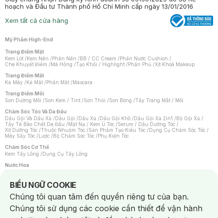
hoạch và Đầu tư Thành phố Hồ Chí Minh cấp ngày 13/01/2016
Xem tất cả cửa hàng
Mỹ Phẩm High-End
Trang Điểm Mặt
Kem Lót
/
Kem Nền
/
Phấn Nền
/
BB / CC Cream
/
Phấn Nước Cushion
/
Che Khuyết Điểm
/
Má Hồng
/
Tạo Khối / Highlight
/
Phấn Phủ
/
Xịt Khoá Makeup
Trang Điểm Mắt
Kẻ Mày
/
Kẻ Mắt
/
Phấn Mắt
/
Mascara
Trang Điểm Môi
Son Dưỡng Môi
/
Son Kem / Tint
/
Son Thỏi
/
Son Bóng
/
Tẩy Trang Mắt / Môi
Chăm Sóc Tóc Và Da Đầu
Dầu Gội Và Dầu Xả
/
Dầu Gội
/
Dầu Xả
/
Dầu Gội Khô
/
Dầu Gội Xả 2in1
/
Bộ Gội Xả
/
Tẩy Tế Bào Chết Da Đầu
/
Mặt Nạ / Kem Ủ Tóc
/
Serum / Dầu Dưỡng Tóc
/
Xịt Dưỡng Tóc
/
Thuốc Nhuộm Tóc
/
Sản Phẩm Tạo Kiểu Tóc
/
Dụng Cụ Chăm Sóc Tóc
/
Máy Sấy Tóc
/
Lược
/
Bộ Chăm Sóc Tóc
/
Phụ Kiện Tóc
Chăm Sóc Cơ Thể
Kem Tẩy Lông
/
Dụng Cụ Tẩy Lông
Nước Hoa
Nước Hoa Nữ
/
Nước Hoa Nam
/
Nước Hoa Cao Cấp
/
Xịt Thơm Toàn Thân
/
Nước Hoa Vùng Kín
Notice about cookies usage
BIỂU NGỮ COOKIE
Chăm Sóc Cá Nhân
Chúng tôi quan tâm đến quyền riêng tư của bạn.
Chống Muỗi
/
Khẩu Trang
/
Máy Massage
/
Mặt Nạ Xông Hơi
/
Nước Rửa Tay
/
Sản Phẩm Chăm Sóc Khác
/
Bàn Chải Đánh Răng
/
Bàn Chải Điện
/
Chúng tôi sử dụng các cookie cần thiết để vận hành
Hỗ Trợ Trắng Răng
/
Kem Đánh Răng
/
Máy Tăm Nước
/
Nước Súc Miệng
/
Tăm / Chỉ Nha Khoa
/
Xịt Thơm Miệng
/
Dung Dịch Vệ Sinh
/
Dưỡng Vùng Kín
/