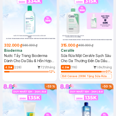
332.000 ₫
315.000 ₫
560.000 ₫
490.000 ₫
Bioderma
CeraVe
Nước Tẩy Trang Bioderma
Sữa Rửa Mặt CeraVe Sạch Sâu
Dành Cho Da Dầu & Hỗn Hợp
Cho Da Thường Đến Da Dầu
500ml
473ml
(228)
721/tháng
(116)
1.6k/tháng
4.9
4.9
12
%
91
%
Bill Cerave 299K Tặng Sữa Rửa
Mặt Cerave 30ml (SL có hạn)
-
53
%
-
50
%