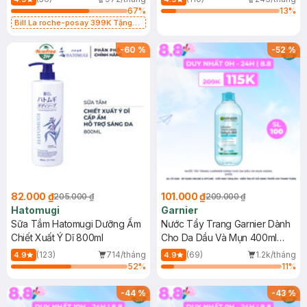
67
%
13
%
Bill La roche-posay 399K Tặng
Gel rửa mặt da dầu nhạy cảm 50ml
(SL có hạn)
-
60
%
-
52
%
82.000 ₫
101.000 ₫
205.000 ₫
209.000 ₫
Hatomugi
Garnier
Sữa Tắm Hatomugi Dưỡng Ẩm
Nước Tẩy Trang Garnier Dành
Chiết Xuất Ý Dĩ 800ml
Cho Da Dầu Và Mụn 400ml
(Mới)
(123)
714/tháng
(69)
1.2k/tháng
4.9
4.9
52
%
11
%
-
44
%
-
43
%