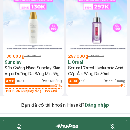
130.000 ₫
297.000 ₫
234.000 ₫
519.000 ₫
Sunplay
L'Oreal
Sữa Chống Nắng Sunplay Skin
Serum L'Oreal Hyaluronic Acid
Aqua Dưỡng Da Sáng Mịn 55g
Cấp Ẩm Sáng Da 30ml
(108)
531/tháng
(27)
279/tháng
4.9
4.9
91
%
4
%
Bill 199K Sunplay tặng Tinh Chất
Chống Nắng 7g trị giá 30K (SL có
hạn)
Bạn đã có tài khoản Hasaki?
Đăng nhập