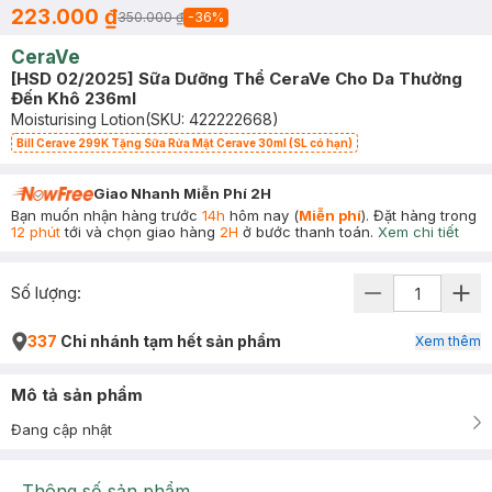
223.000 ₫
350.000 ₫
-
36
%
CeraVe
[HSD 02/2025] Sữa Dưỡng Thể CeraVe Cho Da Thường
Đến Khô 236ml
Moisturising Lotion
(SKU:
422222668
)
Bill Cerave 299K Tặng Sữa Rửa Mặt Cerave 30ml (SL có hạn)
Giao Nhanh Miễn Phí 2H
Bạn muốn nhận hàng trước
14h
hôm nay (
Miễn phí
). Đặt hàng trong
12 phút
tới và chọn giao hàng
2H
ở bước thanh toán.
Xem chi tiết
Số lượng:
337
Chi nhánh tạm hết sản phẩm
Xem thêm
Mô tả sản phẩm
Đang cập nhật
Thông số sản phẩm