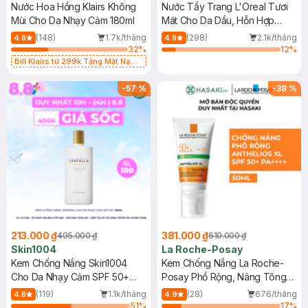
Nước Hoa Hồng Klairs Không
Nước Tẩy Trang L'Oreal Tươi
Mùi Cho Da Nhạy Cảm 180ml
Mát Cho Da Dầu, Hỗn Hợp
400ml
(148)
1.7k/tháng
(298)
2.1k/tháng
4.8
4.8
32
%
12
%
Bill Klairs từ 299k Tặng Mặt Nạ
Làm Dịu Da & Kiểm Soát Dầu Nhờn
25ml (SL Có Hạn)
-
57
%
-
38
%
213.000 ₫
381.000 ₫
495.000 ₫
610.000 ₫
Skin1004
La Roche-Posay
Kem Chống Nắng Skin1004
Kem Chống Nắng La Roche-
Cho Da Nhạy Cảm SPF 50+
Posay Phổ Rộng, Nâng Tông
50ml
Kiềm Dầu 50ml
(119)
1.1k/tháng
(28)
676/tháng
4.8
4.9
51
%
17
%