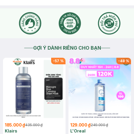
GỢI Ý DÀNH RIÊNG CHO BẠN
-
57
%
-
48
%
185.000 ₫
129.000 ₫
435.000 ₫
249.000 ₫
Klairs
L'Oreal