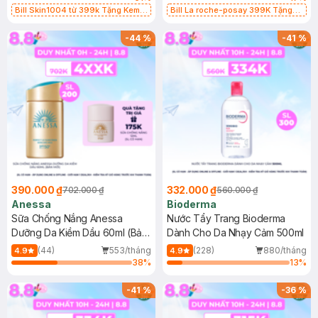
Bill Skin1004 từ 399k Tặng Kem
Bill La roche-posay 399K Tặng
Chống Nắng Cho Da Nhạy Cảm
Gel rửa mặt da dầu nhạy cảm 50ml
SPF 50+ 20ml (SL Có Hạn)
(SL có hạn)
-
44
%
-
41
%
390.000 ₫
332.000 ₫
702.000 ₫
560.000 ₫
Anessa
Bioderma
Sữa Chống Nắng Anessa
Nước Tẩy Trang Bioderma
Dưỡng Da Kiềm Dầu 60ml (Bản
Dành Cho Da Nhạy Cảm 500ml
Mới)
(44)
553/tháng
(228)
880/tháng
4.9
4.9
38
%
13
%
-
41
%
-
36
%