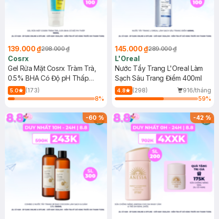
139.000 ₫
145.000 ₫
298.000 ₫
289.000 ₫
Cosrx
L'Oreal
Gel Rửa Mặt Cosrx Tràm Trà,
Nước Tẩy Trang L'Oreal Làm
0.5% BHA Có Độ pH Thấp
Sạch Sâu Trang Điểm 400ml
150ml
(173)
(298)
916/tháng
5.0
4.8
8
%
59
%
-
60
%
-
42
%