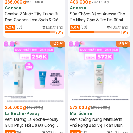
236.000 ₫
406.000 ₫
590.000 ₫
702.000 ₫
Cocoon
Anessa
Combo 2 Nước Tẩy Trang Bí
Sữa Chống Nắng Anessa Cho
Đao Cocoon Làm Sạch & Giảm
Da Nhạy Cảm & Trẻ Em 60ml
Dầu 500ml
(Mới)
(57)
1.6k/tháng
(23)
436/tháng
5.0
5.0
90
%
49
%
-
42
%
-
58
%
256.000 ₫
572.000 ₫
445.000 ₫
1.350.000 ₫
La Roche-Posay
Martiderm
Kem Dưỡng La Roche-Posay
Kem Chống Nắng MartiDerm
Giúp Phục Hồi Da Đa Công
Phổ Rộng Bảo Vệ Toàn Diện
Dụng 40ml
40ml
(56)
972/tháng
(110)
243/tháng
4.9
4.9