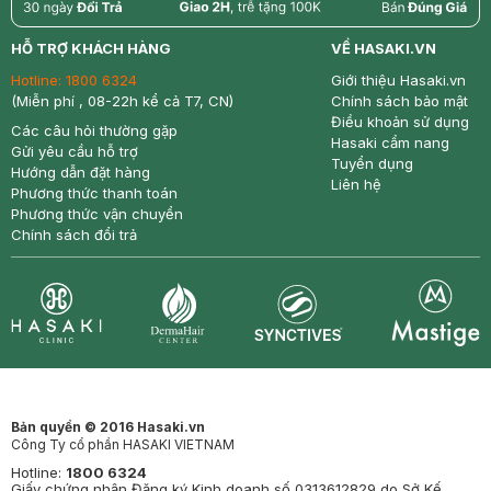
return
nowfree
price
HỖ TRỢ KHÁCH HÀNG
VỀ HASAKI.VN
Hotline:
1800 6324
Giới thiệu Hasaki.vn
(Miễn phí , 08-22h kể cả T7, CN)
Chính sách bảo mật
Điều khoản sử dụng
Các câu hỏi thường gặp
Hasaki cẩm nang
Gửi yêu cầu hỗ trợ
Tuyển dụng
Hướng dẫn đặt hàng
Liên hệ
Phương thức thanh toán
Phương thức vận chuyển
Chính sách đổi trả
Synctives
Clinic
Dermahair
Mastige
Bản quyền © 2016 Hasaki.vn
Công Ty cổ phần HASAKI VIETNAM
Hotline:
1800 6324
Giấy chứng nhận Đăng ký Kinh doanh số 0313612829 do Sở Kế