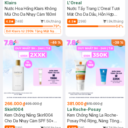
Klairs
L'Oreal
Nước Hoa Hồng Klairs Không
Nước Tẩy Trang L'Oreal Tươi
Mùi Cho Da Nhạy Cảm 180ml
Mát Cho Da Dầu, Hỗn Hợp
400ml
(148)
1.6k/tháng
(298)
1.9k/tháng
4.8
4.8
79
%
64
%
Bill Klairs từ 299k Tặng Mặt Nạ
Làm Dịu Da & Kiểm Soát Dầu Nhờn
25ml (SL Có Hạn)
-
46
%
-
38
%
266.000 ₫
381.000 ₫
495.000 ₫
610.000 ₫
Skin1004
La Roche-Posay
Kem Chống Nắng Skin1004
Kem Chống Nắng La Roche-
Cho Da Nhạy Cảm SPF 50+
Posay Phổ Rộng, Nâng Tông
50ml
Kiềm Dầu 50ml
(119)
905/tháng
(28)
676/tháng