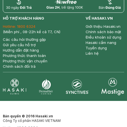
return
nowfree
price
HỖ TRỢ KHÁCH HÀNG
VỀ HASAKI.VN
Hotline:
1800 6324
Giới thiệu Hasaki.vn
(Miễn phí , 08-22h kể cả T7, CN)
Chính sách bảo mật
Điều khoản sử dụng
Các câu hỏi thường gặp
Hasaki cẩm nang
Gửi yêu cầu hỗ trợ
Tuyển dụng
Hướng dẫn đặt hàng
Liên hệ
Phương thức thanh toán
Phương thức vận chuyển
Chính sách đổi trả
Synctives
Clinic
Dermahair
Mastige
Bản quyền © 2016 Hasaki.vn
Công Ty cổ phần HASAKI VIETNAM