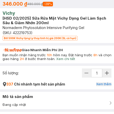
346.000 ₫
480.000 ₫
-
28
%
Vichy
[HSD 02/2025] Sữa Rửa Mặt Vichy Dạng Gel Làm Sạch
Sâu & Giảm Nhờn 200ml
Normaderm Phytosolution Intensive Purifying Gel
(SKU:
422219753
)
Bill 599K Vichy tặng Ly thủy tinh trị giá 200K (SL có hạn)
Giao Nhanh Miễn Phí 2H
Bạn muốn nhận hàng trước
10h
hôm nay. Đặt hàng trước
8h
và chọn
giao hàng
2H
ở bước thanh toán.
Xem chi tiết
Số lượng:
337
Chi nhánh tạm hết sản phẩm
Xem thêm
Mô tả sản phẩm
Đang cập nhật