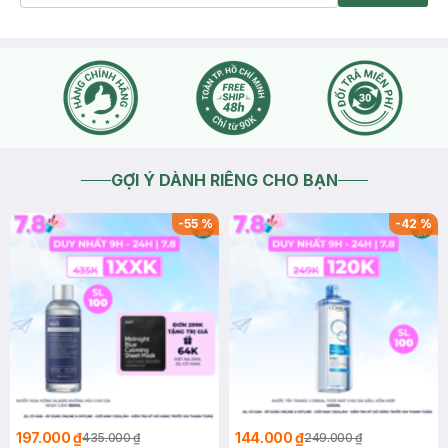
GỢI Ý DÀNH RIÊNG CHO BẠN
-
55
%
-
42
%
197.000 ₫
144.000 ₫
435.000 ₫
249.000 ₫