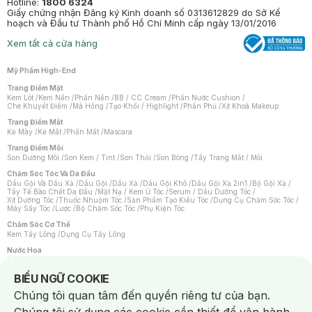
Hotline:
1800 6324
Giấy chứng nhận Đăng ký Kinh doanh số 0313612829 do Sở Kế
hoạch và Đầu tư Thành phố Hồ Chí Minh cấp ngày 13/01/2016
Xem tất cả cửa hàng
Mỹ Phẩm High-End
Trang Điểm Mặt
Kem Lót
/
Kem Nền
/
Phấn Nền
/
BB / CC Cream
/
Phấn Nước Cushion
/
Che Khuyết Điểm
/
Má Hồng
/
Tạo Khối / Highlight
/
Phấn Phủ
/
Xịt Khoá Makeup
Trang Điểm Mắt
Kẻ Mày
/
Kẻ Mắt
/
Phấn Mắt
/
Mascara
Trang Điểm Môi
Son Dưỡng Môi
/
Son Kem / Tint
/
Son Thỏi
/
Son Bóng
/
Tẩy Trang Mắt / Môi
Chăm Sóc Tóc Và Da Đầu
Dầu Gội Và Dầu Xả
/
Dầu Gội
/
Dầu Xả
/
Dầu Gội Khô
/
Dầu Gội Xả 2in1
/
Bộ Gội Xả
/
Tẩy Tế Bào Chết Da Đầu
/
Mặt Nạ / Kem Ủ Tóc
/
Serum / Dầu Dưỡng Tóc
/
Xịt Dưỡng Tóc
/
Thuốc Nhuộm Tóc
/
Sản Phẩm Tạo Kiểu Tóc
/
Dụng Cụ Chăm Sóc Tóc
/
Máy Sấy Tóc
/
Lược
/
Bộ Chăm Sóc Tóc
/
Phụ Kiện Tóc
Chăm Sóc Cơ Thể
Kem Tẩy Lông
/
Dụng Cụ Tẩy Lông
Nước Hoa
Nước Hoa Nữ
/
Nước Hoa Nam
/
Nước Hoa Cao Cấp
/
Xịt Thơm Toàn Thân
/
Nước Hoa Vùng Kín
Notice about cookies usage
BIỂU NGỮ COOKIE
Chăm Sóc Cá Nhân
Chúng tôi quan tâm đến quyền riêng tư của bạn.
Chống Muỗi
/
Khẩu Trang
/
Máy Massage
/
Mặt Nạ Xông Hơi
/
Nước Rửa Tay
/
Sản Phẩm Chăm Sóc Khác
/
Bàn Chải Đánh Răng
/
Bàn Chải Điện
/
Hỗ Trợ Trắng Răng
/
Kem Đánh Răng
/
Máy Tăm Nước
/
Nước Súc Miệng
/