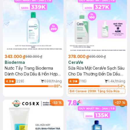
343.000 ₫
378.000 ₫
560.000 ₫
490.000 ₫
Bioderma
CeraVe
Nước Tẩy Trang Bioderma
Sữa Rửa Mặt CeraVe Sạch Sâu
Dành Cho Da Dầu & Hỗn Hợp
Cho Da Thường Đến Da Dầu
500ml
473ml
(228)
698/tháng
(116)
1.4k/tháng
4.9
4.9
88
%
64
%
Bill Cerave 299K Tặng Sữa Rửa
Mặt Cerave 30ml (SL có hạn)
-
53
%
-
37
%