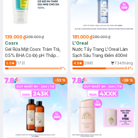
139.000 ₫
181.000 ₫
298.000 ₫
289.000 ₫
Cosrx
L'Oreal
Gel Rửa Mặt Cosrx Tràm Trà,
Nước Tẩy Trang L'Oreal Làm
0.5% BHA Có Độ pH Thấp
Sạch Sâu Trang Điểm 400ml
150ml
(173)
(298)
734/tháng
5.0
4.8
6
%
64
%
-
53
%
-
38
%