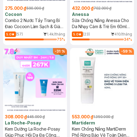
275.000 ₫
432.000 ₫
590.000 ₫
702.000 ₫
Cocoon
Anessa
Combo 2 Nước Tẩy Trang Bí
Sữa Chống Nắng Anessa Cho
Đao Cocoon Làm Sạch & Giảm
Da Nhạy Cảm & Trẻ Em 60ml
Dầu 500ml
(Mới)
(57)
1.4k/tháng
(23)
410/tháng
5.0
5.0
75
%
34
%
-
31
%
-
59
%
308.000 ₫
553.000 ₫
445.000 ₫
1.350.000 ₫
La Roche-Posay
Martiderm
Kem Dưỡng La Roche-Posay
Kem Chống Nắng MartiDerm
Giúp Phục Hồi Da Đa Công
Phổ Rộng Bảo Vệ Toàn Diện