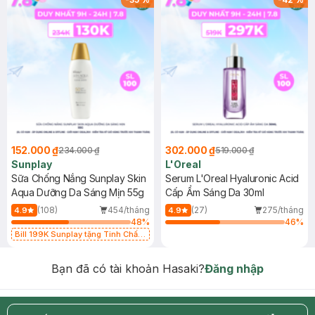
152.000 ₫
302.000 ₫
234.000 ₫
519.000 ₫
Sunplay
L'Oreal
Sữa Chống Nắng Sunplay Skin
Serum L'Oreal Hyaluronic Acid
Aqua Dưỡng Da Sáng Mịn 55g
Cấp Ẩm Sáng Da 30ml
(108)
454/tháng
(27)
275/tháng
4.9
4.9
48
%
46
%
Bill 199K Sunplay tặng Tinh Chất
Chống Nắng 7g trị giá 30K (SL có
hạn)
Bạn đã có tài khoản Hasaki?
Đăng nhập