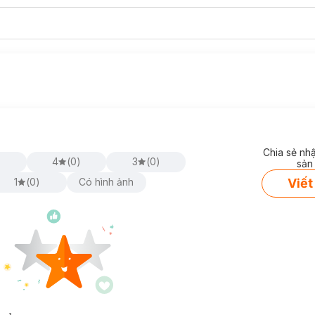
Chia sẻ nh
)
4
(
0
)
3
(
0
)
sản
Viết
1
(
0
)
Có hình ảnh