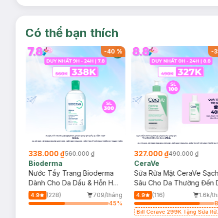
Có thể bạn thích
-
40
%
-
40
%
-
3
338.000 ₫
327.000 ₫
560.000 ₫
490.000 ₫
Bioderma
CeraVe
rma
Nước Tẩy Trang Bioderma
Sữa Rửa Mặt CeraVe Sạc
m
Dành Cho Da Dầu & Hỗn Hợp
Sâu Cho Da Thường Đến 
500ml
Dầu 473ml
/tháng
(228)
709/tháng
(116)
1.6k/t
4.9
4.9
75
%
45
%
Bill Cerave 299K Tặng Sữa Rử