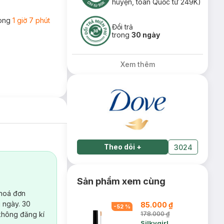
huyện, toàn Quốc từ 249K)
rong
1 giờ 7 phút
Đổi trả
trong
30 ngày
Xem thêm
Theo dõi
+
3024
Sản phẩm xem cùng
 hoá đơn
 ngày. 30
85.000 ₫
-
52
%
không đăng kí
178.000 ₫
Silkygirl