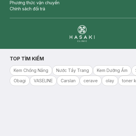
Phương thức vận chuyển
Chính sách đổi trả
Clinic
TOP TÌM KIẾM
Kem Chống Nắng
Nước Tẩy Trang
Kem Dưỡng Ẩm
Obagi
VASELINE
Carslan
cerave
olay
toner k