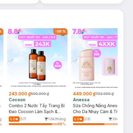
%
-
59
%
-
36
%
243.000 ₫
449.000 ₫
590.000 ₫
702.000 ₫
Cocoon
Anessa
m
Combo 2 Nước Tẩy Trang Bí
Sữa Chống Nắng Anessa
Đao Cocoon Làm Sạch &
Cho Da Nhạy Cảm & Trẻ Em
Giảm Dầu 500ml
60ml (Mới)
g
(57)
1.6k/tháng
(23)
394/tháng
5.0
5.0
%
88
%
64
%