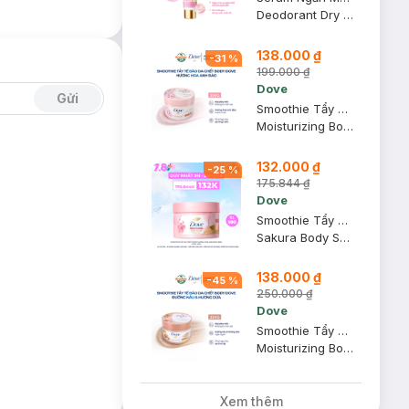
Deodorant Dry Serum 3% Niacinamide + 10X Collagen
138.000 ₫
-
31
%
199.000 ₫
Dove
Gửi
Smoothie Tẩy Da Chết Dove Hương Hoa Anh Đào 298g
Moisturizing Body Scrub Sakura Fragrance
132.000 ₫
-
25
%
175.844 ₫
Dove
Smoothie Tẩy Da Chết Dove Hương Hoa Anh Đào 280g (Mẫu Mới)
Sakura Body Scrub
138.000 ₫
-
45
%
250.000 ₫
Dove
Smoothie Tẩy Da Chết Dove Đường Nâu & Hương Dừa 298g
Moisturizing Body Scrub Sugar & Coconut Fragrance
Xem thêm