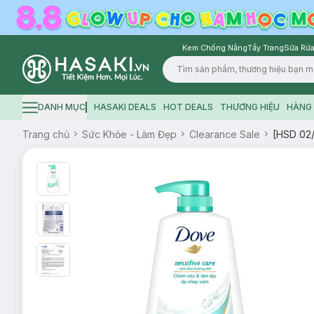
Kem Chống Nắng
Tẩy Trang
Sữa Rửa
Logo
DANH MỤC
HASAKI DEALS
HOT DEALS
THƯƠNG HIỆU
HÀNG 
Hamburger icon
Trang chủ
Sức Khỏe - Làm Đẹp
Clearance Sale
[HSD 02