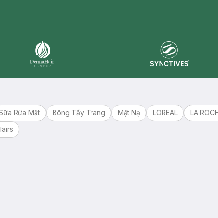
master card
ATM card
visa card
Synctives
Dermahair
Sữa Rửa Mặt
Bông Tẩy Trang
Mặt Nạ
LOREAL
LA ROC
lairs