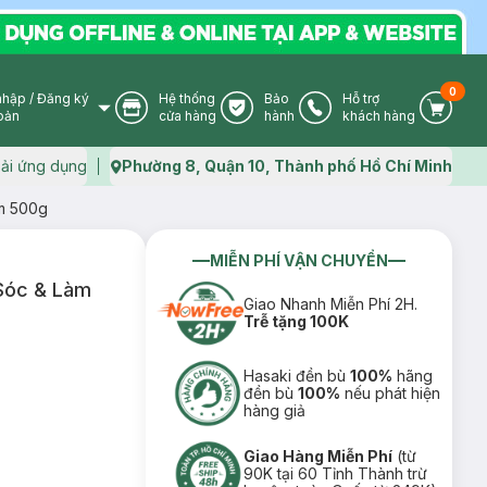
0
nhập
/
Đăng ký
Hệ thống
Bảo
Hỗ trợ
User Icon
Store Icon
Warranty Icon
Phone Icon
Cart I
oản
cửa hàng
hành
khách hàng
ải ứng dụng
Phường 8, Quận 10, Thành phố Hồ Chí Minh
Map icon
m 500g
MIỄN PHÍ VẬN CHUYỂN
Sóc & Làm
Giao Nhanh Miễn Phí 2H.
Trễ tặng 100K
Hasaki đền bù
100%
hãng
đền bù
100%
nếu phát hiện
hàng giả
Giao Hàng Miễn Phí
(từ
90K tại 60 Tỉnh Thành trừ