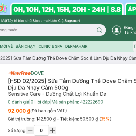
 Mặt
Tẩy tế bào chết
Bioderma
Nước Giặt
Bagsmart
Đăng 
Search icon
Tài kh
T
MỚI VỀ
BÁN CHẠY
CLINIC & SPA
DERMAHAIR
/2025] Sữa Tắm Dưỡng Thể Dove Chăm Sóc & Làm Dịu Da Nhạy Cả
DOVE
[HSD 02/2025] Sữa Tắm Dưỡng Thể Dove Chăm 
Dịu Da Nhạy Cảm 500g
Sensitive Care - Dưỡng Chất Lợi Khuẩn Da
0
đánh giá
|
0
Hỏi đáp
|
Mã sản phẩm:
422222690
92.000 ₫
(Đã bao gồm VAT)
Giá thị trường:
142.500 ₫
- Tiết kiệm:
50.500 ₫
(
35
%
)
Số lượng: