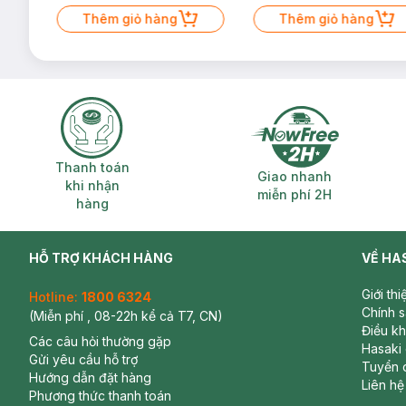
Mặt Cerave 30ml (SL có hạn)
Thêm giỏ hàng
Thêm giỏ hàng
Thanh toán khi nhận hàng
Giao nhanh miễ
Thanh toán
Giao nhanh
khi nhận
miễn phí 2H
hàng
HỖ TRỢ KHÁCH HÀNG
VỀ HA
Giới th
Hotline:
1800 6324
Chính 
(Miễn phí , 08-22h kể cả T7, CN)
Điều k
Các câu hỏi thường gặp
Hasaki
Gửi yêu cầu hỗ trợ
Tuyển 
Hướng dẫn đặt hàng
Liên hệ
Phương thức thanh toán