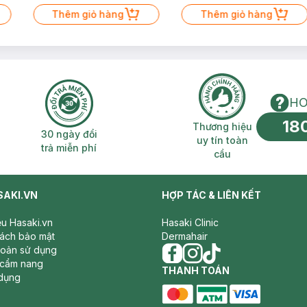
Thêm giỏ hàng
Thêm giỏ hàng
HO
18
n phí 2H
30 ngày đổi trả miễn phí
Thương hiệu uy 
Thương hiệu
30 ngày đổi
uy tín toàn
trả miễn phí
cầu
SAKI.VN
HỢP TÁC & LIÊN KẾT
iệu Hasaki.vn
Hasaki Clinic
sách bảo mật
Dermahair
hoản sử dụng
 cẩm nang
facebook
THANH TOÁN
instagram
tiktok
dụng