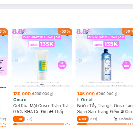
3
%
-
53
%
-
50
139.000 ₫
145.000 ₫
298.000 ₫
289.000 ₫
Cosrx
L'Oreal
h
Gel Rửa Mặt Cosrx Tràm Trà,
Nước Tẩy Trang L'Oreal Là
Da
0.5% BHA Có Độ pH Thấp
Sạch Sâu Trang Điểm 400ml
150ml
háng
(173)
(298)
916/thán
5.0
4.8
82
%
7
%
19
a