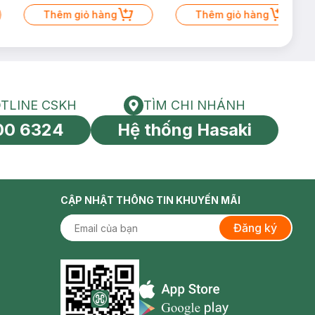
Thêm giỏ hàng
Thêm giỏ hàng
TLINE CSKH
TÌM CHI NHÁNH
HOTLINE CSKH
Tìm chi nhánh
00 6324
Hệ thống Hasaki
tín toàn cầu
CẬP NHẬT THÔNG TIN KHUYẾN MÃI
Đăng ký
Appstore icon