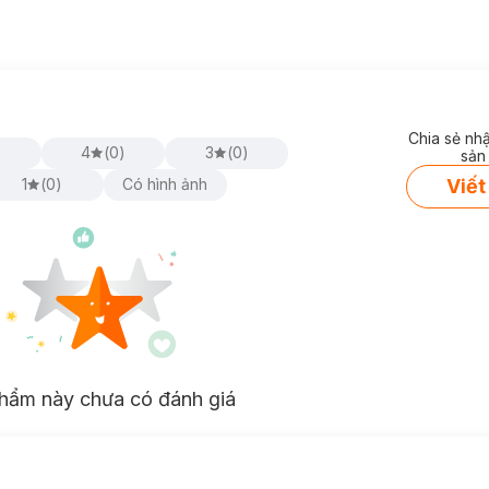
Chia sẻ nh
)
4
(
0
)
3
(
0
)
sản
Viết
1
(
0
)
Có hình ảnh
hẩm này chưa có đánh giá