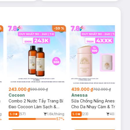
%
-
59
%
-
37
%
243.000 ₫
439.000 ₫
590.000 ₫
702.000 ₫
Cocoon
Anessa
m
Combo 2 Nước Tẩy Trang Bí
Sữa Chống Nắng Anessa
Đao Cocoon Làm Sạch &
Cho Da Nhạy Cảm & Trẻ Em
Giảm Dầu 500ml
60ml (Mới)
g
(57)
1.6k/tháng
(23)
403/tháng
5.0
5.0
%
57
%
34
%