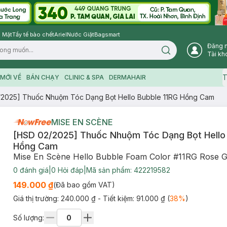
 Mặt
Tẩy tế bào chết
Ariel
Nước Giặt
Bagsmart
Đăng 
Search icon
Tài kh
T
MỚI VỀ
BÁN CHẠY
CLINIC & SPA
DERMAHAIR
/2025] Thuốc Nhuộm Tóc Dạng Bọt Hello Bubble 11RG Hồng Cam
MISE EN SCÈNE
[HSD 02/2025] Thuốc Nhuộm Tóc Dạng Bọt Hello 
Hồng Cam
Mise En Scène Hello Bubble Foam Color #11RG Rose G
0
đánh giá
|
0
Hỏi đáp
|
Mã sản phẩm:
422219582
149.000 ₫
(Đã bao gồm VAT)
Giá thị trường:
240.000 ₫
- Tiết kiệm:
91.000 ₫
(
38
%
)
Số lượng: