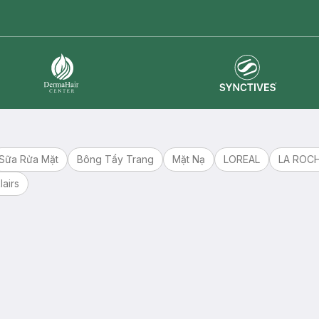
Synctives
Dermahair
Sữa Rửa Mặt
Bông Tẩy Trang
Mặt Nạ
LOREAL
LA ROC
lairs