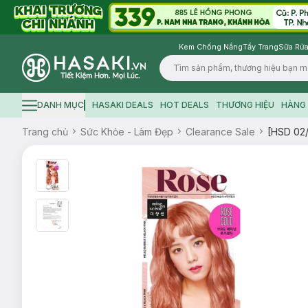
Kem Chống Nắng
Tẩy Trang
Sữa Rửa
Logo
DANH MỤC
HASAKI DEALS
HOT DEALS
THƯƠNG HIỆU
HÀNG 
Hamburger icon
Trang chủ
Sức Khỏe - Làm Đẹp
Clearance Sale
[HSD 02