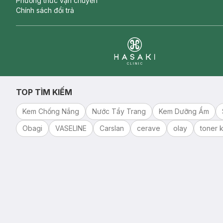
Phương thức vận chuyển
Chính sách đổi trả
Clinic
TOP TÌM KIẾM
Kem Chống Nắng
Nước Tẩy Trang
Kem Dưỡng Ẩm
Obagi
VASELINE
Carslan
cerave
olay
toner k