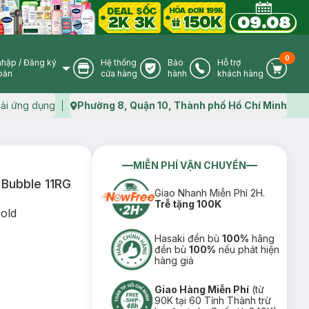
0
nhập
/
Đăng ký
Hệ thống
Bảo
Hỗ trợ
User Icon
Store Icon
Warranty Icon
Phone Icon
Cart I
oản
cửa hàng
hành
khách hàng
ải ứng dụng
Phường 8, Quận 10, Thành phố Hồ Chí Minh
Map icon
MIỄN PHÍ VẬN CHUYỂN
Bubble 11RG
Giao Nhanh Miễn Phí 2H.
Trễ tặng 100K
old
Hasaki đền bù
100%
hãng
đền bù
100%
nếu phát hiện
hàng giả
Giao Hàng Miễn Phí
(từ
90K tại 60 Tỉnh Thành trừ