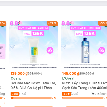
3
%
-
53
%
-
50
139.000 ₫
145.000 ₫
298.000 ₫
289.000 ₫
Cosrx
L'Oreal
h
Gel Rửa Mặt Cosrx Tràm Trà,
Nước Tẩy Trang L'Oreal Là
Da
0.5% BHA Có Độ pH Thấp
Sạch Sâu Trang Điểm 400ml
150ml
háng
(173)
(298)
916/thán
5.0
4.8
28
%
7
%
2
a