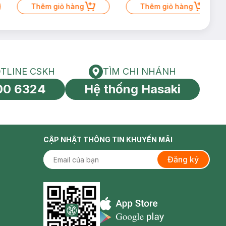
Thêm giỏ hàng
Thêm giỏ hàng
TLINE CSKH
TÌM CHI NHÁNH
HOTLINE CSKH
Tìm chi nhánh
00 6324
Hệ thống Hasaki
tín toàn cầu
CẬP NHẬT THÔNG TIN KHUYẾN MÃI
Đăng ký
Appstore icon