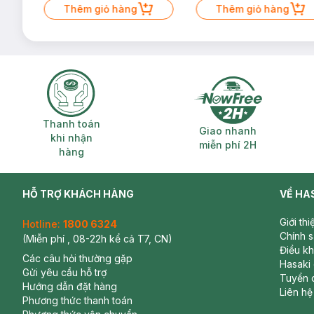
Thêm giỏ hàng
Thêm giỏ hàng
Thanh toán khi nhận hàng
Giao nhanh miễ
Thanh toán
Giao nhanh
khi nhận
miễn phí 2H
hàng
HỖ TRỢ KHÁCH HÀNG
VỀ HA
Giới th
Hotline:
1800 6324
Chính 
(Miễn phí , 08-22h kể cả T7, CN)
Điều k
Các câu hỏi thường gặp
Hasaki
Gửi yêu cầu hỗ trợ
Tuyển 
Hướng dẫn đặt hàng
Liên hệ
Phương thức thanh toán