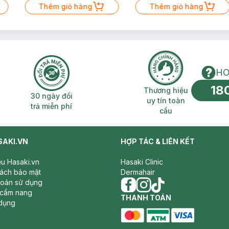
Thêm giỏ hàng
Thêm giỏ hàng
HO
18
n phí 2H
30 ngày đổi trả miễn phí
Thương hiệu uy 
Thương hiệu
30 ngày đổi
uy tín toàn
trả miễn phí
cầu
SAKI.VN
HỢP TÁC & LIÊN KẾT
iệu Hasaki.vn
Hasaki Clinic
sách bảo mật
Dermahair
hoản sử dụng
 cẩm nang
facebook
THANH TOÁN
instagram
tiktok
dụng
master card
ATM card
visa card