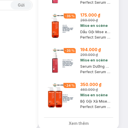
Perfect Serum Styling
Gửi
175.000 ₫
-
35
%
269.000 ₫
Mise en scène
Dầu Gội Mise en scène Hỗ Trợ Phục Hồi Tóc Hư Tổn 530ml
Perfect Serum Original Shampoo
194.000 ₫
-
35
%
299.000 ₫
Mise en scène
Serum Dưỡng Tóc Mise en scène Rose Perfume Hương Nước Hoa 80ml
Perfect Serum Rose Perfume
350.000 ₫
-
24
%
460.000 ₫
Mise en scène
Bộ Gội Xả Mise En Scène Hỗ Trợ Phục Hồi Tóc Hư Tổn 530mlx2
Perfect Serum Original (Shampoo + Conditioner)
Xem thêm