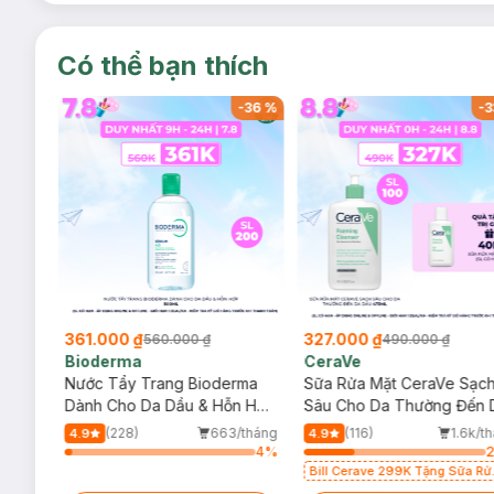
Có thể bạn thích
-
36
%
-
36
%
-
3
361.000 ₫
327.000 ₫
560.000 ₫
490.000 ₫
Bioderma
CeraVe
rma
Nước Tẩy Trang Bioderma
Sữa Rửa Mặt CeraVe Sạc
m
Dành Cho Da Dầu & Hỗn Hợp
Sâu Cho Da Thường Đến 
500ml
Dầu 473ml
/tháng
(228)
663/tháng
(116)
1.6k/t
4.9
4.9
6
%
4
%
Bill Cerave 299K Tặng Sữa Rử
Mặt Cerave 30ml (SL có hạn)