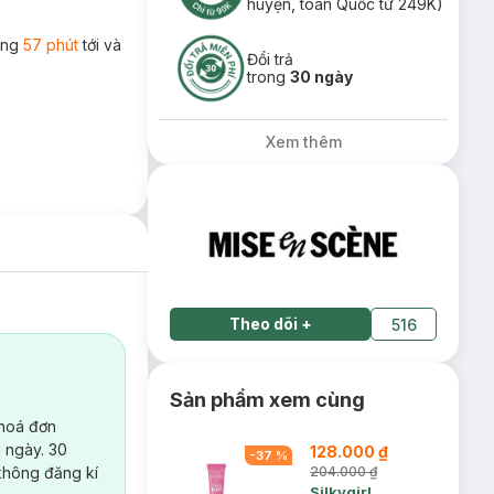
huyện, toàn Quốc từ 249K)
rong
57 phút
tới và
Đổi trả
trong
30 ngày
Xem thêm
Theo dõi
+
516
Sản phẩm xem cùng
 hoá đơn
 ngày. 30
128.000 ₫
-
37
%
không đăng kí
204.000 ₫
Silkygirl