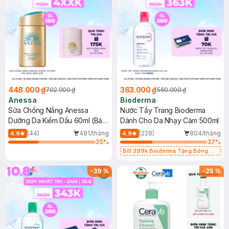
448.000 ₫
363.000 ₫
702.000 ₫
560.000 ₫
Anessa
Bioderma
Sữa Chống Nắng Anessa
Nước Tẩy Trang Bioderma
Dưỡng Da Kiềm Dầu 60ml (Bản
Dành Cho Da Nhạy Cảm 500ml
Mới)
(44)
481/tháng
(228)
804/tháng
4.9
4.9
35
%
37
%
Bill 399k Bioderma Tặng Bông
Tẩy Trang Hộp 50 Miếng (SL có
hạn)
-
39
%
-
25
%