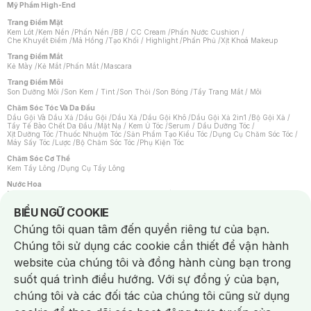
Mỹ Phẩm High-End
Trang Điểm Mặt
Kem Lót
/
Kem Nền
/
Phấn Nền
/
BB / CC Cream
/
Phấn Nước Cushion
/
Che Khuyết Điểm
/
Má Hồng
/
Tạo Khối / Highlight
/
Phấn Phủ
/
Xịt Khoá Makeup
Trang Điểm Mắt
Kẻ Mày
/
Kẻ Mắt
/
Phấn Mắt
/
Mascara
Trang Điểm Môi
Son Dưỡng Môi
/
Son Kem / Tint
/
Son Thỏi
/
Son Bóng
/
Tẩy Trang Mắt / Môi
Chăm Sóc Tóc Và Da Đầu
Dầu Gội Và Dầu Xả
/
Dầu Gội
/
Dầu Xả
/
Dầu Gội Khô
/
Dầu Gội Xả 2in1
/
Bộ Gội Xả
/
Tẩy Tế Bào Chết Da Đầu
/
Mặt Nạ / Kem Ủ Tóc
/
Serum / Dầu Dưỡng Tóc
/
Xịt Dưỡng Tóc
/
Thuốc Nhuộm Tóc
/
Sản Phẩm Tạo Kiểu Tóc
/
Dụng Cụ Chăm Sóc Tóc
/
Máy Sấy Tóc
/
Lược
/
Bộ Chăm Sóc Tóc
/
Phụ Kiện Tóc
Chăm Sóc Cơ Thể
Kem Tẩy Lông
/
Dụng Cụ Tẩy Lông
Nước Hoa
Nước Hoa Nữ
/
Nước Hoa Nam
/
Nước Hoa Cao Cấp
/
Xịt Thơm Toàn Thân
/
Nước Hoa Vùng Kín
Notice about cookies usage
BIỂU NGỮ COOKIE
Chăm Sóc Cá Nhân
Chúng tôi quan tâm đến quyền riêng tư của bạn.
Chống Muỗi
/
Khẩu Trang
/
Máy Massage
/
Mặt Nạ Xông Hơi
/
Nước Rửa Tay
/
Sản Phẩm Chăm Sóc Khác
/
Bàn Chải Đánh Răng
/
Bàn Chải Điện
/
Chúng tôi sử dụng các cookie cần thiết để vận hành
Hỗ Trợ Trắng Răng
/
Kem Đánh Răng
/
Máy Tăm Nước
/
Nước Súc Miệng
/
Tăm / Chỉ Nha Khoa
/
Xịt Thơm Miệng
/
Dung Dịch Vệ Sinh
/
Dưỡng Vùng Kín
/
website của chúng tôi và đồng hành cùng bạn trong
Khăn Ướt Vệ Sinh Vùng Kín
/
Băng Vệ Sinh
/
Tampon
/
Bọt Cạo Râu
/
Dao Cạo Râu
/
Máy Cạo Râu
suốt quá trình điều hướng. Với sự đồng ý của bạn,
Vấn Đề Về Da
chúng tôi và các đối tác của chúng tôi cũng sử dụng
Da Dầu / Lỗ Chân Lông To
/
Da Khô / Mất Nước
/
Da Lão Hóa
/
Da Mụn
/
Da Nhạy Cảm / Kích Ứng
/
Da Xỉn Màu
/
Thâm / Nám / Tàn Nhang
/