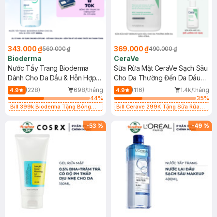
343.000 ₫
369.000 ₫
560.000 ₫
490.000 ₫
Bioderma
CeraVe
Nước Tẩy Trang Bioderma
Sữa Rửa Mặt CeraVe Sạch Sâu
Dành Cho Da Dầu & Hỗn Hợp
Cho Da Thường Đến Da Dầu
500ml
473ml
(228)
698/tháng
(116)
1.4k/tháng
4.9
4.9
44
%
35
%
Bill 399k Bioderma Tặng Bông
Bill Cerave 299K Tặng Sữa Rửa
Tẩy Trang Hộp 50 Miếng (SL có
Mặt Cerave 30ml (SL có hạn)
hạn)
-
53
%
-
49
%