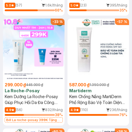
Dầu 500ml
(Mới)
(57)
1.6k/tháng
(23)
395/tháng
5.0
5.0
66
%
35
%
-
33
%
-
57
%
299.000 ₫
587.000 ₫
445.000 ₫
1.350.000 ₫
La Roche-Posay
Martiderm
Kem Dưỡng La Roche-Posay
Kem Chống Nắng MartiDerm
Giúp Phục Hồi Da Đa Công
Phổ Rộng Bảo Vệ Toàn Diện
Dụng 40ml
40ml
(56)
832/tháng
(110)
236/tháng
4.9
4.9
38
%
76
%
Bill La roche-posay 399K Tặng
Gel rửa mặt da dầu nhạy cảm 50ml
(SL có hạn)
-
60
%
-
38
%