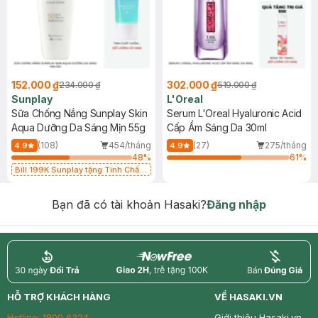
152.000 ₫
302.000 ₫
234.000 ₫
519.000 ₫
Sunplay
L'Oreal
Sữa Chống Nắng Sunplay Skin
Serum L'Oreal Hyaluronic Acid
Aqua Dưỡng Da Sáng Mịn 55g
Cấp Ẩm Sáng Da 30ml
(108)
454/tháng
(27)
275/tháng
4.9
4.9
48
%
61
%
Bill 199K Sunplay tặng Tinh Chất
Chống Nắng 7g trị giá 30K (SL có
hạn)
Bạn đã có tài khoản Hasaki?
Đăng nhập
return
nowfree
price
HỖ TRỢ KHÁCH HÀNG
VỀ HASAKI.VN
Hotline:
1800 6324
Giới thiệu Hasaki.vn