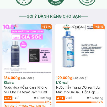
GỢI Ý DÀNH RIÊNG CHO BẠN
-
58
%
-
48
%
184.000 ₫
129.000 ₫
435.000 ₫
249.000 ₫
Klairs
L'Oreal
Nước Hoa Hồng Klairs Không
Nước Tẩy Trang L'Oreal Tươi
Mùi Cho Da Nhạy Cảm 180ml
Mát Cho Da Dầu, Hỗn Hợp
400ml
(148)
1.8k/tháng
(298)
2.1k/tháng
4.8
4.8
40
%
87
%
Bill Klairs từ 299k Tặng Mặt Nạ