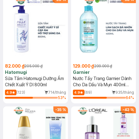
82.000 ₫
129.000 ₫
205.000 ₫
209.000 ₫
Hatomugi
Garnier
Sữa Tắm Hatomugi Dưỡng Ẩm
Nước Tẩy Trang Garnier Dành
Chiết Xuất Ý Dĩ 800ml
Cho Da Dầu Và Mụn 400ml
(Mới)
(123)
714/tháng
(69)
935/tháng
4.9
4.9
53
%
64
%
-
35
%
-
42
%