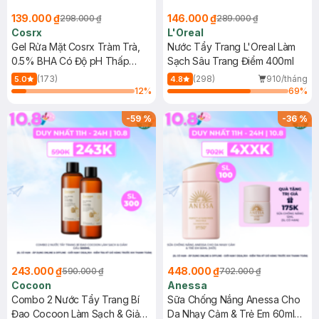
139.000 ₫
146.000 ₫
298.000 ₫
289.000 ₫
Cosrx
L'Oreal
Gel Rửa Mặt Cosrx Tràm Trà,
Nước Tẩy Trang L'Oreal Làm
0.5% BHA Có Độ pH Thấp
Sạch Sâu Trang Điểm 400ml
150ml
(173)
(298)
910/tháng
5.0
4.8
12
%
69
%
-
59
%
-
36
%
243.000 ₫
448.000 ₫
590.000 ₫
702.000 ₫
Cocoon
Anessa
Combo 2 Nước Tẩy Trang Bí
Sữa Chống Nắng Anessa Cho
Đao Cocoon Làm Sạch & Giảm
Da Nhạy Cảm & Trẻ Em 60ml