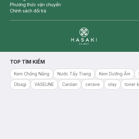
Phương thức vận chuyển
Chính sách đổi trả
Clinic
TOP TÌM KIẾM
Kem Chống Nắng
Nước Tẩy Trang
Kem Dưỡng Ẩm
Obagi
VASELINE
Carslan
cerave
olay
toner k