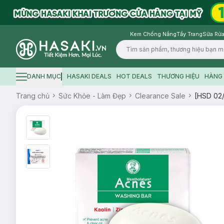
Kem Chống Nắng
Tẩy Trang
Sữa Rửa
Logo
DANH MỤC
HASAKI DEALS
HOT DEALS
THƯƠNG HIỆU
HÀNG 
Hamburger icon
Trang chủ
Sức Khỏe - Làm Đẹp
Clearance Sale
[HSD 02