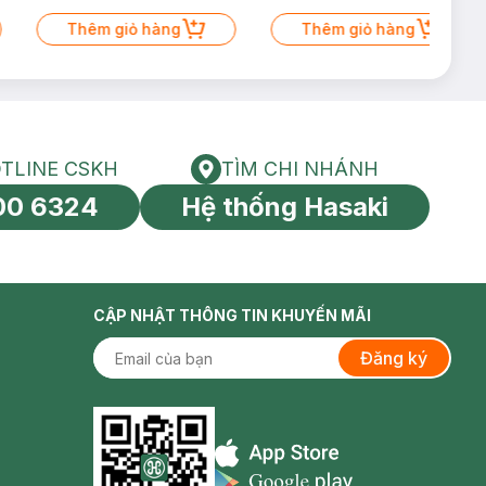
Thêm giỏ hàng
Thêm giỏ hàng
TLINE CSKH
TÌM CHI NHÁNH
HOTLINE CSKH
Tìm chi nhánh
00 6324
Hệ thống Hasaki
tín toàn cầu
CẬP NHẬT THÔNG TIN KHUYẾN MÃI
Đăng ký
Appstore icon