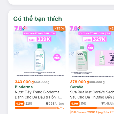
Có thể bạn thích
-
37
%
-
39
%
-
2
343.000 ₫
378.000 ₫
560.000 ₫
490.000 ₫
Bioderma
CeraVe
rma
Nước Tẩy Trang Bioderma
Sữa Rửa Mặt CeraVe Sạc
m
Dành Cho Da Dầu & Hỗn Hợp
Sâu Cho Da Thường Đến 
500ml
Dầu 473ml
/tháng
(228)
698/tháng
(116)
1.4k/t
4.9
4.9
50
%
57
%
Bill Cerave 299K Tặng Sữa Rử