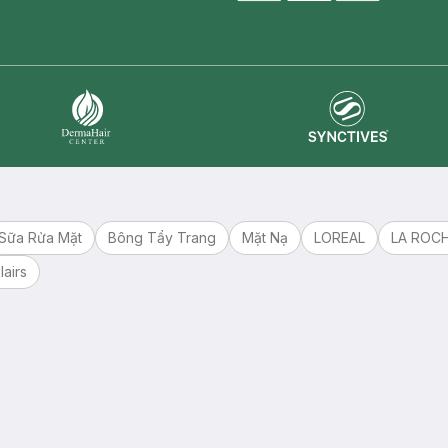
master card
ATM card
visa card
Synctives
Dermahair
Sữa Rửa Mặt
Bông Tẩy Trang
Mặt Nạ
LOREAL
LA ROC
lairs