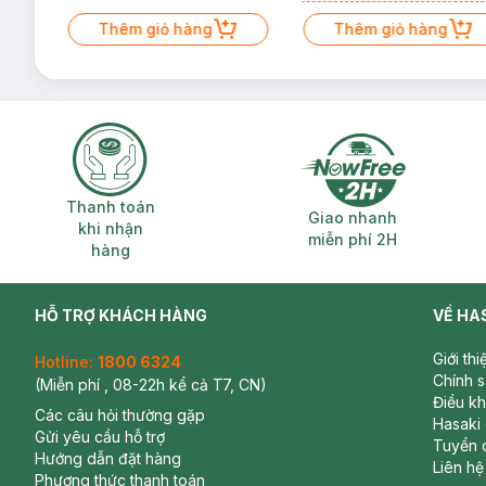
Mặt Cerave 30ml (SL có hạn)
Thêm giỏ hàng
Thêm giỏ hàng
Thanh toán khi nhận hàng
Giao nhanh miễ
Thanh toán
Giao nhanh
khi nhận
miễn phí 2H
hàng
HỖ TRỢ KHÁCH HÀNG
VỀ HA
Giới th
Hotline:
1800 6324
Chính 
(Miễn phí , 08-22h kể cả T7, CN)
Điều k
Các câu hỏi thường gặp
Hasaki
Gửi yêu cầu hỗ trợ
Tuyển 
Hướng dẫn đặt hàng
Liên hệ
Phương thức thanh toán