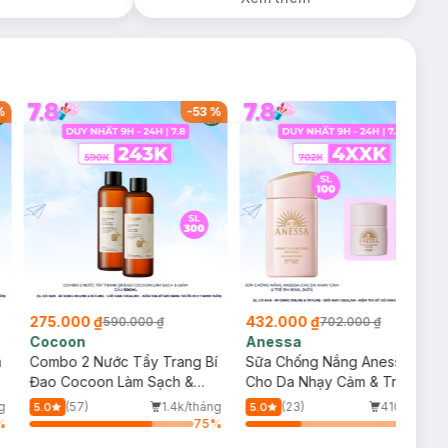
%
-
53
%
-
38
%
275.000 ₫
432.000 ₫
590.000 ₫
702.000 ₫
Cocoon
Anessa
m
Combo 2 Nước Tẩy Trang Bí
Sữa Chống Nắng Anessa
Đao Cocoon Làm Sạch &
Cho Da Nhạy Cảm & Trẻ Em
Giảm Dầu 500ml
60ml (Mới)
g
(57)
1.4k/tháng
(23)
410/tháng
5.0
5.0
%
75
%
34
%