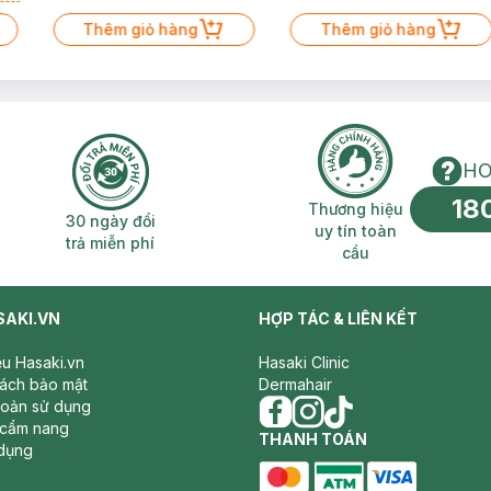
Thêm giỏ hàng
Thêm giỏ hàng
HO
18
n phí 2H
30 ngày đổi trả miễn phí
Thương hiệu uy 
Thương hiệu
30 ngày đổi
uy tín toàn
trả miễn phí
cầu
SAKI.VN
HỢP TÁC & LIÊN KẾT
iệu Hasaki.vn
Hasaki Clinic
sách bảo mật
Dermahair
hoản sử dụng
 cẩm nang
facebook
THANH TOÁN
instagram
tiktok
dụng