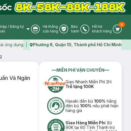
0
nhập
/
Đăng ký
Hệ thống
Bảo
Hỗ trợ
User Icon
Store Icon
Warranty Icon
Phone Icon
Cart I
oản
cửa hàng
hành
khách hàng
ải ứng dụng
Phường 8, Quận 10, Thành phố Hồ Chí Minh
Map icon
g
MIỄN PHÍ VẬN CHUYỂN
uẩn Và Ngăn
Giao Nhanh Miễn Phí 2H.
Trễ tặng 100K
Hasaki đền bù
100%
hãng
đền bù
100%
nếu phát hiện
hàng giả
Giao Hàng Miễn Phí
(từ
90K tại 60 Tỉnh Thành trừ