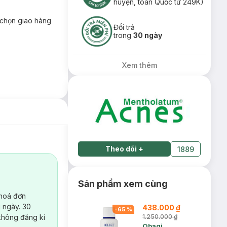
huyện, toàn Quốc từ 249K)
chọn giao hàng
Đổi trả
trong
30 ngày
Xem thêm
Theo dõi
+
1889
Sản phẩm xem cùng
 hoá đơn
 ngày. 30
438.000 ₫
-
65
%
không đăng kí
1.250.000 ₫
Obagi