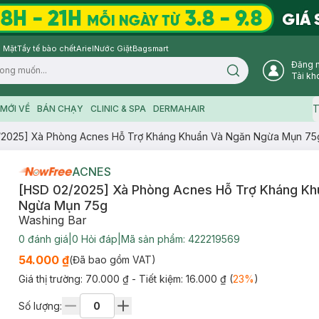
 Mặt
Tẩy tế bào chết
Ariel
Nước Giặt
Bagsmart
Đăng 
Search icon
Tài kh
T
MỚI VỀ
BÁN CHẠY
CLINIC & SPA
DERMAHAIR
/2025] Xà Phòng Acnes Hỗ Trợ Kháng Khuẩn Và Ngăn Ngừa Mụn 75
ACNES
[HSD 02/2025] Xà Phòng Acnes Hỗ Trợ Kháng Kh
Ngừa Mụn 75g
Washing Bar
0
đánh giá
|
0
Hỏi đáp
|
Mã sản phẩm:
422219569
54.000 ₫
(Đã bao gồm VAT)
Giá thị trường:
70.000 ₫
- Tiết kiệm:
16.000 ₫
(
23
%
)
Số lượng: