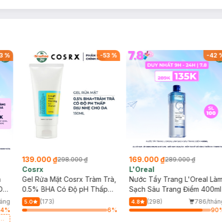
3
%
-
53
%
-
42
139.000 ₫
169.000 ₫
298.000 ₫
289.000 ₫
Cosrx
L'Oreal
h
Gel Rửa Mặt Cosrx Tràm Trà,
Nước Tẩy Trang L'Oreal Là
Da
0.5% BHA Có Độ pH Thấp
Sạch Sâu Trang Điểm 400ml
150ml
háng
(173)
(298)
786/thán
5.0
4.8
64
%
6
%
90
a