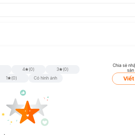
Chia sẻ nh
)
4
(
0
)
3
(
0
)
sản
Viết
1
(
0
)
Có hình ảnh