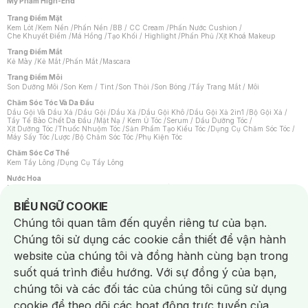
Mỹ Phẩm High-End
Trang Điểm Mặt
Kem Lót
/
Kem Nền
/
Phấn Nền
/
BB / CC Cream
/
Phấn Nước Cushion
/
Che Khuyết Điểm
/
Má Hồng
/
Tạo Khối / Highlight
/
Phấn Phủ
/
Xịt Khoá Makeup
Trang Điểm Mắt
Kẻ Mày
/
Kẻ Mắt
/
Phấn Mắt
/
Mascara
Trang Điểm Môi
Son Dưỡng Môi
/
Son Kem / Tint
/
Son Thỏi
/
Son Bóng
/
Tẩy Trang Mắt / Môi
Chăm Sóc Tóc Và Da Đầu
Dầu Gội Và Dầu Xả
/
Dầu Gội
/
Dầu Xả
/
Dầu Gội Khô
/
Dầu Gội Xả 2in1
/
Bộ Gội Xả
/
Tẩy Tế Bào Chết Da Đầu
/
Mặt Nạ / Kem Ủ Tóc
/
Serum / Dầu Dưỡng Tóc
/
Xịt Dưỡng Tóc
/
Thuốc Nhuộm Tóc
/
Sản Phẩm Tạo Kiểu Tóc
/
Dụng Cụ Chăm Sóc Tóc
/
Máy Sấy Tóc
/
Lược
/
Bộ Chăm Sóc Tóc
/
Phụ Kiện Tóc
Chăm Sóc Cơ Thể
Kem Tẩy Lông
/
Dụng Cụ Tẩy Lông
Nước Hoa
Nước Hoa Nữ
/
Nước Hoa Nam
/
Nước Hoa Cao Cấp
/
Xịt Thơm Toàn Thân
/
Nước Hoa Vùng Kín
Notice about cookies usage
BIỂU NGỮ COOKIE
Chăm Sóc Cá Nhân
Chúng tôi quan tâm đến quyền riêng tư của bạn.
Chống Muỗi
/
Khẩu Trang
/
Máy Massage
/
Mặt Nạ Xông Hơi
/
Nước Rửa Tay
/
Sản Phẩm Chăm Sóc Khác
/
Bàn Chải Đánh Răng
/
Bàn Chải Điện
/
Chúng tôi sử dụng các cookie cần thiết để vận hành
Hỗ Trợ Trắng Răng
/
Kem Đánh Răng
/
Máy Tăm Nước
/
Nước Súc Miệng
/
Tăm / Chỉ Nha Khoa
/
Xịt Thơm Miệng
/
Dung Dịch Vệ Sinh
/
Dưỡng Vùng Kín
/
website của chúng tôi và đồng hành cùng bạn trong
Khăn Ướt Vệ Sinh Vùng Kín
/
Băng Vệ Sinh
/
Tampon
/
Bọt Cạo Râu
/
Dao Cạo Râu
/
Máy Cạo Râu
suốt quá trình điều hướng. Với sự đồng ý của bạn,
Vấn Đề Về Da
chúng tôi và các đối tác của chúng tôi cũng sử dụng
Da Dầu / Lỗ Chân Lông To
/
Da Khô / Mất Nước
/
Da Lão Hóa
/
Da Mụn
/
Da Nhạy Cảm / Kích Ứng
/
Da Xỉn Màu
/
Thâm / Nám / Tàn Nhang
/
cookie để theo dõi các hoạt động trực tuyến của
Quầng Thâm & Bọng Mắt
/
Sẹo
/
Viêm Da Cơ Địa