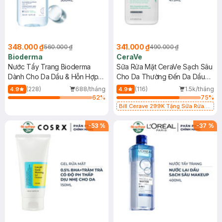
348.000 ₫
341.000 ₫
560.000 ₫
490.000 ₫
Bioderma
CeraVe
Nước Tẩy Trang Bioderma
Sữa Rửa Mặt CeraVe Sạch Sâu
Dành Cho Da Dầu & Hỗn Hợp
Cho Da Thường Đến Da Dầu
500ml
473ml
(228)
688/tháng
(116)
1.5k/tháng
4.9
4.9
62
%
75
%
Bill Cerave 299K Tặng Sữa Rửa
Mặt Cerave 30ml (SL có hạn)
-
53
%
-
37
%