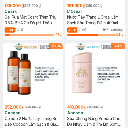
139.000 ₫
181.000 ₫
298.000 ₫
289.000 ₫
Cosrx
L'Oreal
Gel Rửa Mặt Cosrx Tràm Trà,
Nước Tẩy Trang L'Oreal Làm
0.5% BHA Có Độ pH Thấp
Sạch Sâu Trang Điểm 400ml
150ml
(173)
(298)
734/tháng
5.0
4.8
10
%
64
%
-
57
%
-
40
%
252.000 ₫
418.000 ₫
590.000 ₫
702.000 ₫
Cocoon
Anessa
Combo 2 Nước Tẩy Trang Bí
Sữa Chống Nắng Anessa Cho
Đao Cocoon Làm Sạch & Giảm
Da Nhạy Cảm & Trẻ Em 60ml