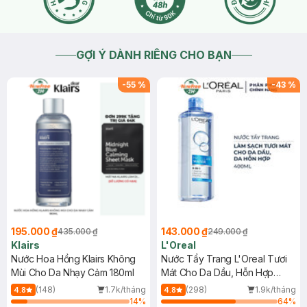
GỢI Ý DÀNH RIÊNG CHO BẠN
-
55
%
-
43
%
195.000 ₫
143.000 ₫
435.000 ₫
249.000 ₫
Klairs
L'Oreal
Nước Hoa Hồng Klairs Không
Nước Tẩy Trang L'Oreal Tươi
Mùi Cho Da Nhạy Cảm 180ml
Mát Cho Da Dầu, Hỗn Hợp
400ml
(148)
1.7k/tháng
(298)
1.9k/tháng
4.8
4.8
14
%
64
%