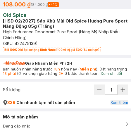
108.000 ₫
184.000 ₫
-
41
%
Old Spice
[HSD 02/2027] Sáp Khử Mùi Old Spice Hương Pure Sport
Năng Động 85g (Trắng)
High Endurance Deodorant Pure Sport (Hàng Mỹ Nhập Khẩu
Chính Hãng)
(SKU:
422475139
)
Bill 199K Old Spice tặng Bình Nước 1100ml trị giá 50K (SL có hạn)
Giao Nhanh Miễn Phí 2H
Bạn muốn nhận hàng trước
18h
hôm nay (
Miễn phí
). Đặt hàng trong
13 phút
tới và chọn giao hàng
2H
ở bước thanh toán.
Xem chi tiết
Số lượng:
339
Chi nhánh tạm hết sản phẩm
Xem thêm
Mô tả sản phẩm
Đang cập nhật