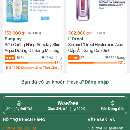
152.000 ₫
302.000 ₫
234.000 ₫
519.000 ₫
Sunplay
L'Oreal
Sữa Chống Nắng Sunplay Skin
Serum L'Oreal Hyaluronic Acid
Aqua Dưỡng Da Sáng Mịn 55g
Cấp Ẩm Sáng Da 30ml
(108)
454/tháng
(27)
275/tháng
4.9
4.9
48
%
52
%
Bill 199K Sunplay tặng Tinh Chất
Chống Nắng 7g trị giá 30K (SL có
hạn)
Bạn đã có tài khoản Hasaki?
Đăng nhập
return
nowfree
price
HỖ TRỢ KHÁCH HÀNG
VỀ HASAKI.VN
Hotline:
1800 6324
Giới thiệu Hasaki.vn