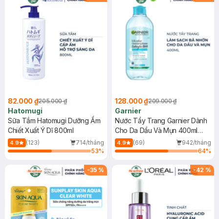
82.000 ₫
128.000 ₫
205.000 ₫
209.000 ₫
Hatomugi
Garnier
Sữa Tắm Hatomugi Dưỡng Ẩm
Nước Tẩy Trang Garnier Dành
Chiết Xuất Ý Dĩ 800ml
Cho Da Dầu Và Mụn 400ml
(Mới)
(123)
714/tháng
(69)
942/tháng
4.9
4.9
53
%
64
%
-
35
%
-
42
%