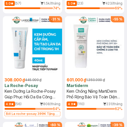
Dầu 500ml
(Mới)
(57)
1.5k/tháng
(23)
423/tháng
5.0
5.0
74
%
69
%
-
31
%
-
55
%
308.000 ₫
601.000 ₫
445.000 ₫
1.350.000 ₫
La Roche-Posay
Martiderm
Kem Dưỡng La Roche-Posay
Kem Chống Nắng MartiDerm
Giúp Phục Hồi Da Đa Công
Phổ Rộng Bảo Vệ Toàn Diện
Dụng 40ml
40ml
(56)
808/tháng
(110)
231/tháng
4.9
4.9
64
%
62
%
Bill La roche-posay 399K Tặng
Gel rửa mặt da dầu nhạy cảm 50ml
(SL có hạn)
-
60
%
-
39
%