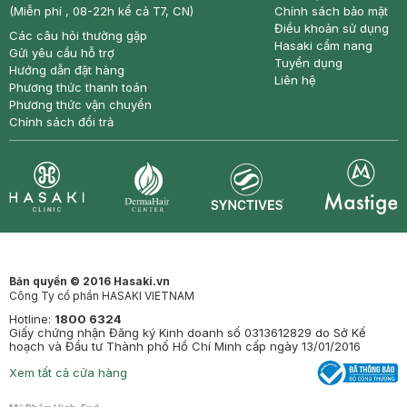
(Miễn phí , 08-22h kể cả T7, CN)
Chính sách bảo mật
Điều khoản sử dụng
Các câu hỏi thường gặp
Hasaki cẩm nang
Gửi yêu cầu hỗ trợ
Tuyển dụng
Hướng dẫn đặt hàng
Liên hệ
Phương thức thanh toán
Phương thức vận chuyển
Chính sách đổi trả
Synctives
Clinic
Dermahair
Mastige
Bản quyền © 2016 Hasaki.vn
Công Ty cổ phần HASAKI VIETNAM
Hotline:
1800 6324
Giấy chứng nhận Đăng ký Kinh doanh số 0313612829 do Sở Kế
hoạch và Đầu tư Thành phố Hồ Chí Minh cấp ngày 13/01/2016
Xem tất cả cửa hàng