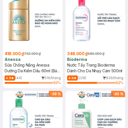
418.000 ₫
348.000 ₫
702.000 ₫
560.000 ₫
Anessa
Bioderma
Sữa Chống Nắng Anessa
Nước Tẩy Trang Bioderma
Dưỡng Da Kiềm Dầu 60ml (Bản
Dành Cho Da Nhạy Cảm 500ml
Mới)
(44)
516/tháng
(228)
839/tháng
4.9
4.9
50
%
62
%
-
38
%
-
30
%