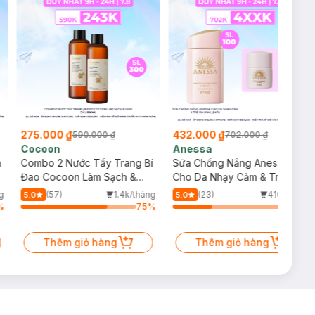
275.000 ₫
432.000 ₫
590.000 ₫
702.000 ₫
Cocoon
Anessa
m
Combo 2 Nước Tẩy Trang Bí
Sữa Chống Nắng Anessa
Đao Cocoon Làm Sạch &
Cho Da Nhạy Cảm & Trẻ Em
Giảm Dầu 500ml
60ml (Mới)
g
(57)
1.4k/tháng
(23)
410/tháng
5.0
5.0
%
75
%
34
%
Thêm giỏ hàng
Thêm giỏ hàng