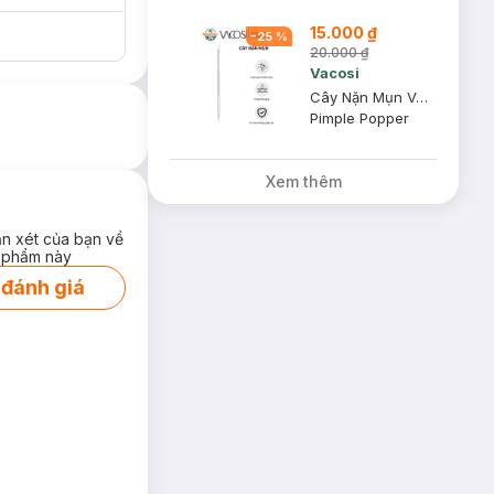
15.000 ₫
-
25
%
20.000 ₫
Vacosi
Cây Nặn Mụn Vacosi 2 Đầu NM01
Pimple Popper
Xem thêm
ận xét của bạn về
 phẩm này
 đánh giá