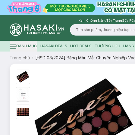
Kem Chống Nắng
Tẩy Trang
Sữa Rửa
Logo
DANH MỤC
HASAKI DEALS
HOT DEALS
THƯƠNG HIỆU
HÀNG 
Hamburger icon
Trang chủ
[HSD 03/2024] Bảng Màu Mắt Chuyên Nghiệp Vac