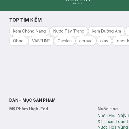
Clinic
TOP TÌM KIẾM
Kem Chống Nắng
Nước Tẩy Trang
Kem Dưỡng Ẩm
Obagi
VASELINE
Carslan
cerave
olay
toner k
DANH MỤC SẢN PHẨM
Mỹ Phẩm High-End
Nước Hoa
Nước Hoa Nữ
Nư
Xịt Thơm Toàn 
Nước Hoa Vùng 