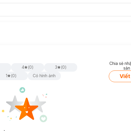
Chia sẻ nh
)
4
(
0
)
3
(
0
)
sản
Viết
1
(
0
)
Có hình ảnh