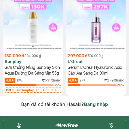
130.000 ₫
297.000 ₫
234.000 ₫
519.000 ₫
Sunplay
L'Oreal
Sữa Chống Nắng Sunplay Skin
Serum L'Oreal Hyaluronic Acid
Aqua Dưỡng Da Sáng Mịn 55g
Cấp Ẩm Sáng Da 30ml
(108)
531/tháng
(27)
279/tháng
4.9
4.9
65
%
26
%
Bill 199K Sunplay tặng Tinh Chất
Chống Nắng 7g trị giá 30K (SL có
hạn)
Bạn đã có tài khoản Hasaki?
Đăng nhập