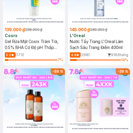
139.000 ₫
145.000 ₫
298.000 ₫
289.000 ₫
Cosrx
L'Oreal
Gel Rửa Mặt Cosrx Tràm Trà,
Nước Tẩy Trang L'Oreal Làm
0.5% BHA Có Độ pH Thấp
Sạch Sâu Trang Điểm 400ml
150ml
(173)
(298)
916/tháng
5.0
4.8
7
%
14
%
-
59
%
-
39
%