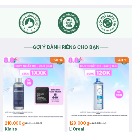
GỢI Ý DÀNH RIÊNG CHO BẠN
-
50
%
-
48
%
218.000 ₫
129.000 ₫
435.000 ₫
249.000 ₫
Klairs
L'Oreal