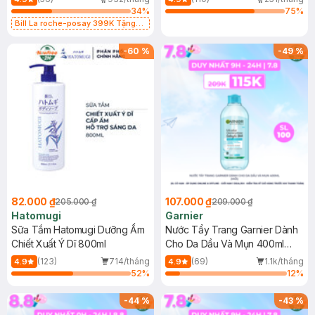
34
%
75
%
Bill La roche-posay 399K Tặng
Gel rửa mặt da dầu nhạy cảm 50ml
(SL có hạn)
-
60
%
-
49
%
82.000 ₫
107.000 ₫
205.000 ₫
209.000 ₫
Hatomugi
Garnier
Sữa Tắm Hatomugi Dưỡng Ẩm
Nước Tẩy Trang Garnier Dành
Chiết Xuất Ý Dĩ 800ml
Cho Da Dầu Và Mụn 400ml
(Mới)
(123)
714/tháng
(69)
1.1k/tháng
4.9
4.9
52
%
12
%
-
44
%
-
43
%