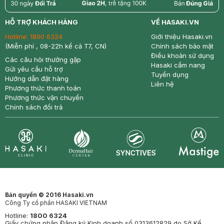
return
nowfree
price
HỖ TRỢ KHÁCH HÀNG
VỀ HASAKI.VN
Hotline:
1800 6324
Giới thiệu Hasaki.vn
(Miễn phí , 08-22h kể cả T7, CN)
Chính sách bảo mật
Điều khoản sử dụng
Các câu hỏi thường gặp
Hasaki cẩm nang
Gửi yêu cầu hỗ trợ
Tuyển dụng
Hướng dẫn đặt hàng
Liên hệ
Phương thức thanh toán
Phương thức vận chuyển
Chính sách đổi trả
Synctives
Clinic
Dermahair
Mastige
Bản quyền © 2016 Hasaki.vn
Công Ty cổ phần HASAKI VIETNAM
Hotline:
1800 6324
Giấy chứng nhận Đăng ký Kinh doanh số 0313612829 do Sở Kế