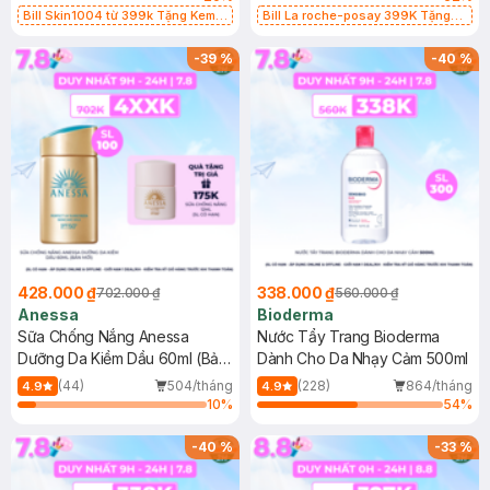
Bill Skin1004 từ 399k Tặng Kem
Bill La roche-posay 399K Tặng
Chống Nắng Cho Da Nhạy Cảm
Gel rửa mặt da dầu nhạy cảm 50ml
SPF 50+ 20ml (SL Có Hạn)
(SL có hạn)
-
39
%
-
40
%
428.000 ₫
338.000 ₫
702.000 ₫
560.000 ₫
Anessa
Bioderma
Sữa Chống Nắng Anessa
Nước Tẩy Trang Bioderma
Dưỡng Da Kiềm Dầu 60ml (Bản
Dành Cho Da Nhạy Cảm 500ml
Mới)
(44)
504/tháng
(228)
864/tháng
4.9
4.9
10
%
54
%
-
40
%
-
33
%