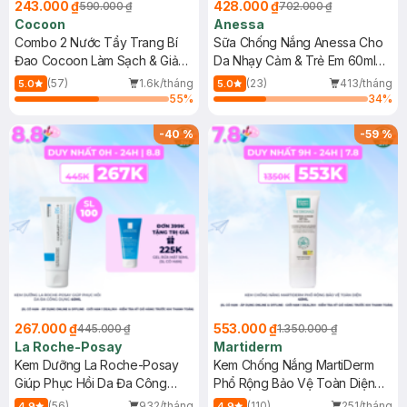
243.000 ₫
428.000 ₫
590.000 ₫
702.000 ₫
Cocoon
Anessa
Combo 2 Nước Tẩy Trang Bí
Sữa Chống Nắng Anessa Cho
Đao Cocoon Làm Sạch & Giảm
Da Nhạy Cảm & Trẻ Em 60ml
Dầu 500ml
(Mới)
(57)
1.6k/tháng
(23)
413/tháng
5.0
5.0
55
%
34
%
-
40
%
-
59
%
267.000 ₫
553.000 ₫
445.000 ₫
1.350.000 ₫
La Roche-Posay
Martiderm
Kem Dưỡng La Roche-Posay
Kem Chống Nắng MartiDerm
Giúp Phục Hồi Da Đa Công
Phổ Rộng Bảo Vệ Toàn Diện
Dụng 40ml
40ml
(56)
932/tháng
(110)
251/tháng
4.9
4.9