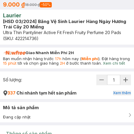
9.000 ₫
18.000 ₫
-
50
%
Laurier
[HSD 03/2024] Băng Vệ Sinh Laurier Hàng Ngày Hương
Trái Cây 20 Miếng
Ultra Thin Pantyliner Active Fit Fresh Fruity Perfume 20 Pads
(SKU:
422214736
)
Giao Nhanh Miễn Phí 2H
Bạn muốn nhận hàng trước
17h
hôm nay (
Miễn phí
). Đặt hàng trong
15 phút
tới và chọn giao hàng
2H
ở bước thanh toán.
Xem chi tiết
Số lượng:
337
Chi nhánh tạm hết sản phẩm
Xem thêm
Mô tả sản phẩm
Đang cập nhật
Thông số sản phẩm