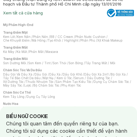
hoạch và Đầu tư Thành phố Hồ Chí Minh cấp ngày 13/01/2016
Xem tất cả cửa hàng
Mỹ Phẩm High-End
Trang Điểm Mặt
Kem Lót
/
Kem Nền
/
Phấn Nền
/
BB / CC Cream
/
Phấn Nước Cushion
/
Che Khuyết Điểm
/
Má Hồng
/
Tạo Khối / Highlight
/
Phấn Phủ
/
Xịt Khoá Makeup
Trang Điểm Mắt
Kẻ Mày
/
Kẻ Mắt
/
Phấn Mắt
/
Mascara
Trang Điểm Môi
Son Dưỡng Môi
/
Son Kem / Tint
/
Son Thỏi
/
Son Bóng
/
Tẩy Trang Mắt / Môi
Chăm Sóc Tóc Và Da Đầu
Dầu Gội Và Dầu Xả
/
Dầu Gội
/
Dầu Xả
/
Dầu Gội Khô
/
Dầu Gội Xả 2in1
/
Bộ Gội Xả
/
Tẩy Tế Bào Chết Da Đầu
/
Mặt Nạ / Kem Ủ Tóc
/
Serum / Dầu Dưỡng Tóc
/
Xịt Dưỡng Tóc
/
Thuốc Nhuộm Tóc
/
Sản Phẩm Tạo Kiểu Tóc
/
Dụng Cụ Chăm Sóc Tóc
/
Máy Sấy Tóc
/
Lược
/
Bộ Chăm Sóc Tóc
/
Phụ Kiện Tóc
Chăm Sóc Cơ Thể
Kem Tẩy Lông
/
Dụng Cụ Tẩy Lông
Nước Hoa
Nước Hoa Nữ
/
Nước Hoa Nam
/
Nước Hoa Cao Cấp
/
Xịt Thơm Toàn Thân
/
Nước Hoa Vùng Kín
Notice about cookies usage
BIỂU NGỮ COOKIE
Chăm Sóc Cá Nhân
Chúng tôi quan tâm đến quyền riêng tư của bạn.
Chống Muỗi
/
Khẩu Trang
/
Máy Massage
/
Mặt Nạ Xông Hơi
/
Nước Rửa Tay
/
Sản Phẩm Chăm Sóc Khác
/
Bàn Chải Đánh Răng
/
Bàn Chải Điện
/
Chúng tôi sử dụng các cookie cần thiết để vận hành
Hỗ Trợ Trắng Răng
/
Kem Đánh Răng
/
Máy Tăm Nước
/
Nước Súc Miệng
/
Tăm / Chỉ Nha Khoa
/
Xịt Thơm Miệng
/
Dung Dịch Vệ Sinh
/
Dưỡng Vùng Kín
/