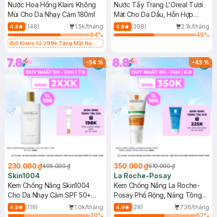
Nước Hoa Hồng Klairs Không
Nước Tẩy Trang L'Oreal Tươi
Mùi Cho Da Nhạy Cảm 180ml
Mát Cho Da Dầu, Hỗn Hợp
400ml
(148)
1.5k/tháng
(298)
2.1k/tháng
4.8
4.8
64
%
49
%
Bill Klairs từ 299k Tặng Mặt Nạ
Làm Dịu Da & Kiểm Soát Dầu Nhờn
25ml (SL Có Hạn)
-
54
%
-
43
%
230.000 ₫
350.000 ₫
495.000 ₫
610.000 ₫
Skin1004
La Roche-Posay
Kem Chống Nắng Skin1004
Kem Chống Nắng La Roche-
Cho Da Nhạy Cảm SPF 50+
Posay Phổ Rộng, Nâng Tông
50ml
Kiềm Dầu 50ml
(119)
1.0k/tháng
(28)
736/tháng
4.8
4.9
20
%
62
%