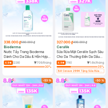
338.000 ₫
327.000 ₫
560.000 ₫
490.000 ₫
Bioderma
CeraVe
Nước Tẩy Trang Bioderma
Sữa Rửa Mặt CeraVe Sạch Sâu
Dành Cho Da Dầu & Hỗn Hợp
Cho Da Thường Đến Da Dầu
500ml
473ml
(228)
709/tháng
(116)
1.6k/tháng
4.9
4.9
30
%
35
%
Bill Cerave 299K Tặng Sữa Rửa
Mặt Cerave 30ml (SL có hạn)
-
53
%
-
50
%