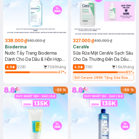
338.000 ₫
327.000 ₫
560.000 ₫
490.000 ₫
Bioderma
CeraVe
Nước Tẩy Trang Bioderma
Sữa Rửa Mặt CeraVe Sạch Sâu
Dành Cho Da Dầu & Hỗn Hợp
Cho Da Thường Đến Da Dầu
500ml
473ml
(228)
709/tháng
(116)
1.6k/tháng
4.9
4.9
47
%
85
%
Bill Cerave 299K Tặng Sữa Rửa
Mặt Cerave 30ml (SL có hạn)
-
53
%
-
50
%