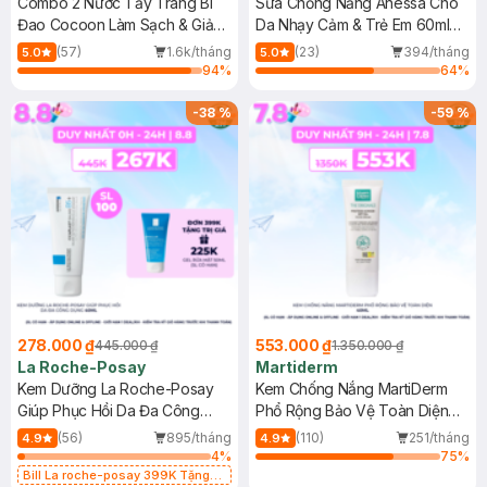
Combo 2 Nước Tẩy Trang Bí
Sữa Chống Nắng Anessa Cho
Đao Cocoon Làm Sạch & Giảm
Da Nhạy Cảm & Trẻ Em 60ml
Dầu 500ml
(Mới)
(57)
1.6k/tháng
(23)
394/tháng
5.0
5.0
94
%
64
%
-
38
%
-
59
%
278.000 ₫
553.000 ₫
445.000 ₫
1.350.000 ₫
La Roche-Posay
Martiderm
Kem Dưỡng La Roche-Posay
Kem Chống Nắng MartiDerm
Giúp Phục Hồi Da Đa Công
Phổ Rộng Bảo Vệ Toàn Diện
Dụng 40ml
40ml
(56)
895/tháng
(110)
251/tháng
4.9
4.9
4
%
75
%
Bill La roche-posay 399K Tặng