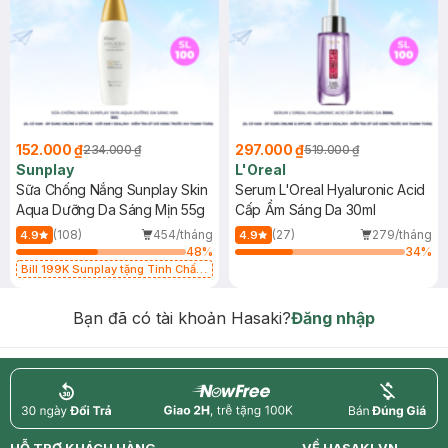
152.000 ₫
297.000 ₫
234.000 ₫
519.000 ₫
Sunplay
L'Oreal
Sữa Chống Nắng Sunplay Skin
Serum L'Oreal Hyaluronic Acid
Aqua Dưỡng Da Sáng Mịn 55g
Cấp Ẩm Sáng Da 30ml
(108)
454/tháng
(27)
279/tháng
4.9
4.9
48
%
34
%
Bill 199K Sunplay tặng Tinh Chất
Chống Nắng 7g trị giá 30K (SL có
hạn)
Bạn đã có tài khoản Hasaki?
Đăng nhập
return
nowfree
price