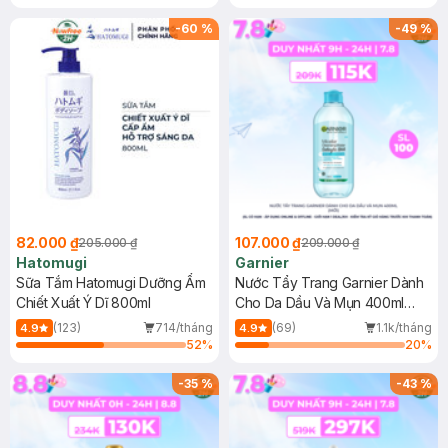
Gel rửa mặt da dầu nhạy cảm 50ml
(SL có hạn)
-
60
%
-
49
%
82.000 ₫
107.000 ₫
205.000 ₫
209.000 ₫
Hatomugi
Garnier
Sữa Tắm Hatomugi Dưỡng Ẩm
Nước Tẩy Trang Garnier Dành
Chiết Xuất Ý Dĩ 800ml
Cho Da Dầu Và Mụn 400ml
(Mới)
(123)
714/tháng
(69)
1.1k/tháng
4.9
4.9
52
%
20
%
-
35
%
-
43
%