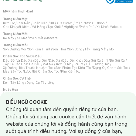
Mỹ Phẩm High-End
Trang Điểm Mặt
Kem Lót
/
Kem Nền
/
Phấn Nền
/
BB / CC Cream
/
Phấn Nước Cushion
/
Che Khuyết Điểm
/
Má Hồng
/
Tạo Khối / Highlight
/
Phấn Phủ
/
Xịt Khoá Makeup
Trang Điểm Mắt
Kẻ Mày
/
Kẻ Mắt
/
Phấn Mắt
/
Mascara
Trang Điểm Môi
Son Dưỡng Môi
/
Son Kem / Tint
/
Son Thỏi
/
Son Bóng
/
Tẩy Trang Mắt / Môi
Chăm Sóc Tóc Và Da Đầu
Dầu Gội Và Dầu Xả
/
Dầu Gội
/
Dầu Xả
/
Dầu Gội Khô
/
Dầu Gội Xả 2in1
/
Bộ Gội Xả
/
Tẩy Tế Bào Chết Da Đầu
/
Mặt Nạ / Kem Ủ Tóc
/
Serum / Dầu Dưỡng Tóc
/
Xịt Dưỡng Tóc
/
Thuốc Nhuộm Tóc
/
Sản Phẩm Tạo Kiểu Tóc
/
Dụng Cụ Chăm Sóc Tóc
/
Máy Sấy Tóc
/
Lược
/
Bộ Chăm Sóc Tóc
/
Phụ Kiện Tóc
Chăm Sóc Cơ Thể
Kem Tẩy Lông
/
Dụng Cụ Tẩy Lông
Nước Hoa
Nước Hoa Nữ
/
Nước Hoa Nam
/
Nước Hoa Cao Cấp
/
Xịt Thơm Toàn Thân
/
Nước Hoa Vùng Kín
Notice about cookies usage
BIỂU NGỮ COOKIE
Chăm Sóc Cá Nhân
Chúng tôi quan tâm đến quyền riêng tư của bạn.
Chống Muỗi
/
Khẩu Trang
/
Máy Massage
/
Mặt Nạ Xông Hơi
/
Nước Rửa Tay
/
Sản Phẩm Chăm Sóc Khác
/
Bàn Chải Đánh Răng
/
Bàn Chải Điện
/
Chúng tôi sử dụng các cookie cần thiết để vận hành
Hỗ Trợ Trắng Răng
/
Kem Đánh Răng
/
Máy Tăm Nước
/
Nước Súc Miệng
/
Tăm / Chỉ Nha Khoa
/
Xịt Thơm Miệng
/
Dung Dịch Vệ Sinh
/
Dưỡng Vùng Kín
/
website của chúng tôi và đồng hành cùng bạn trong
Khăn Ướt Vệ Sinh Vùng Kín
/
Băng Vệ Sinh
/
Tampon
/
Bọt Cạo Râu
/
Dao Cạo Râu
/
Máy Cạo Râu
suốt quá trình điều hướng. Với sự đồng ý của bạn,
Vấn Đề Về Da