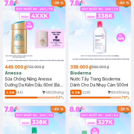
SPF 50+ 20ml (SL Có Hạn)
(SL có hạn)
-
36
%
-
40
%
449.000 ₫
338.000 ₫
702.000 ₫
560.000 ₫
Anessa
Bioderma
Sữa Chống Nắng Anessa
Nước Tẩy Trang Bioderma
Dưỡng Da Kiềm Dầu 60ml (Bản
Dành Cho Da Nhạy Cảm 500ml
Mới)
(44)
480/tháng
(228)
864/tháng
4.9
4.9
64
%
79
%
-
40
%
-
33
%