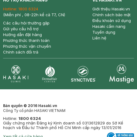
HỖ TRỢ KHÁCH HÀNG
VỀ HASAKI.VN
Hotline:
1800 6324
Giới thiệu Hasaki.vn
(Miễn phí , 08-22h kể cả T7, CN)
Chính sách bảo mật
Điều khoản sử dụng
Các câu hỏi thường gặp
Hasaki cẩm nang
Gửi yêu cầu hỗ trợ
Tuyển dụng
Hướng dẫn đặt hàng
Liên hệ
Phương thức thanh toán
Phương thức vận chuyển
Chính sách đổi trả
Synctives
Clinic
Dermahair
Mastige
Bản quyền © 2016 Hasaki.vn
Công Ty cổ phần HASAKI VIETNAM
Hotline:
1800 6324
Giấy chứng nhận Đăng ký Kinh doanh số 0313612829 do Sở Kế
hoạch và Đầu tư Thành phố Hồ Chí Minh cấp ngày 13/01/2016
Xem tất cả cửa hàng