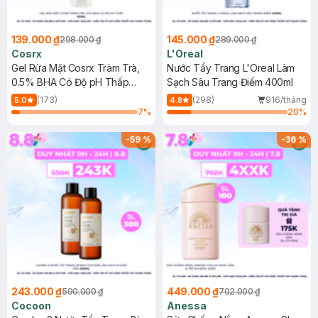
139.000 ₫
145.000 ₫
298.000 ₫
289.000 ₫
Cosrx
L'Oreal
Gel Rửa Mặt Cosrx Tràm Trà,
Nước Tẩy Trang L'Oreal Làm
0.5% BHA Có Độ pH Thấp
Sạch Sâu Trang Điểm 400ml
150ml
(173)
(298)
916/tháng
5.0
4.8
7
%
20
%
-
59
%
-
36
%
243.000 ₫
449.000 ₫
590.000 ₫
702.000 ₫
Cocoon
Anessa