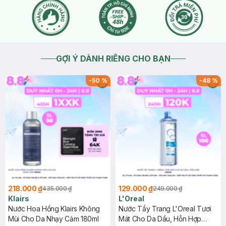
GỢI Ý DÀNH RIÊNG CHO BẠN
-
50
%
-
48
%
218.000 ₫
129.000 ₫
435.000 ₫
249.000 ₫
Klairs
L'Oreal
Nước Hoa Hồng Klairs Không
Nước Tẩy Trang L'Oreal Tươi
Mùi Cho Da Nhạy Cảm 180ml
Mát Cho Da Dầu, Hỗn Hợp