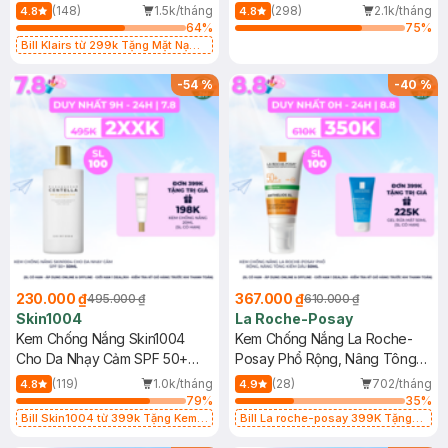
400ml
(148)
1.5k/tháng
(298)
2.1k/tháng
4.8
4.8
64
%
75
%
Bill Klairs từ 299k Tặng Mặt Nạ
Làm Dịu Da & Kiểm Soát Dầu Nhờn
25ml (SL Có Hạn)
-
54
%
-
40
%
230.000 ₫
367.000 ₫
495.000 ₫
610.000 ₫
Skin1004
La Roche-Posay
Kem Chống Nắng Skin1004
Kem Chống Nắng La Roche-
Cho Da Nhạy Cảm SPF 50+
Posay Phổ Rộng, Nâng Tông
50ml
Kiềm Dầu 50ml
(119)
1.0k/tháng
(28)
702/tháng
4.8
4.9
79
%
35
%
Bill Skin1004 từ 399k Tặng Kem
Bill La roche-posay 399K Tặng
Chống Nắng Cho Da Nhạy Cảm
Gel rửa mặt da dầu nhạy cảm 50ml