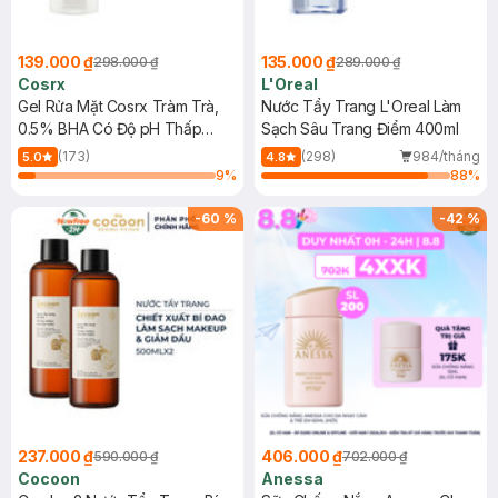
139.000 ₫
135.000 ₫
298.000 ₫
289.000 ₫
Cosrx
L'Oreal
Gel Rửa Mặt Cosrx Tràm Trà,
Nước Tẩy Trang L'Oreal Làm
0.5% BHA Có Độ pH Thấp
Sạch Sâu Trang Điểm 400ml
150ml
(173)
(298)
984/tháng
5.0
4.8
9
%
88
%
-
60
%
-
42
%
237.000 ₫
406.000 ₫
590.000 ₫
702.000 ₫
Cocoon
Anessa