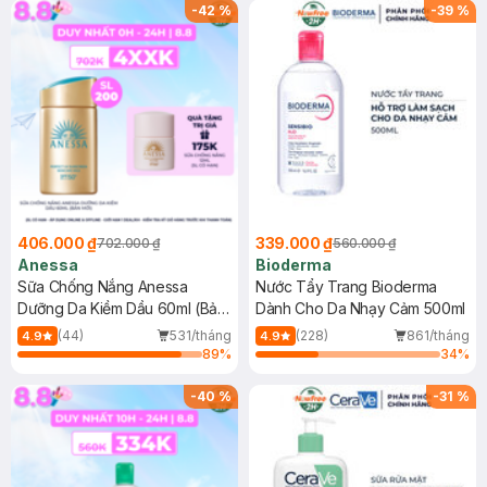
SPF 50+ 20ml (SL Có Hạn)
(SL có hạn)
-
42
%
-
39
%
406.000 ₫
339.000 ₫
702.000 ₫
560.000 ₫
Anessa
Bioderma
Sữa Chống Nắng Anessa
Nước Tẩy Trang Bioderma
Dưỡng Da Kiềm Dầu 60ml (Bản
Dành Cho Da Nhạy Cảm 500ml
Mới)
(44)
531/tháng
(228)
861/tháng
4.9
4.9
89
%
34
%
-
40
%
-
31
%