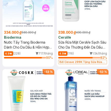
334.000 ₫
338.000 ₫
560.000 ₫
490.000 ₫
Bioderma
CeraVe
Nước Tẩy Trang Bioderma
Sữa Rửa Mặt CeraVe Sạch Sâu
Dành Cho Da Dầu & Hỗn Hợp
Cho Da Thường Đến Da Dầu
500ml
473ml
(228)
717/tháng
(116)
1.5k/tháng
4.9
4.9
90
%
82
%
Bill Cerave 299K Tặng Sữa Rửa
Mặt Cerave 30ml (SL có hạn)
-
53
%
-
53
%