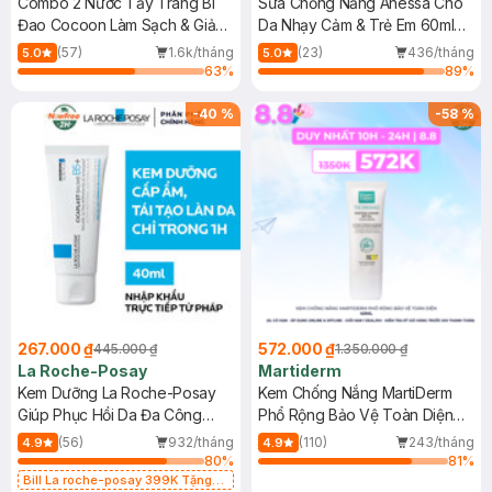
Combo 2 Nước Tẩy Trang Bí
Sữa Chống Nắng Anessa Cho
Đao Cocoon Làm Sạch & Giảm
Da Nhạy Cảm & Trẻ Em 60ml
Dầu 500ml
(Mới)
(57)
1.6k/tháng
(23)
436/tháng
5.0
5.0
63
%
89
%
-
40
%
-
58
%
267.000 ₫
572.000 ₫
445.000 ₫
1.350.000 ₫
La Roche-Posay
Martiderm
Kem Dưỡng La Roche-Posay
Kem Chống Nắng MartiDerm
Giúp Phục Hồi Da Đa Công
Phổ Rộng Bảo Vệ Toàn Diện
Dụng 40ml
40ml
(56)
932/tháng
(110)
243/tháng
4.9
4.9
80
%
81
%
Bill La roche-posay 399K Tặng