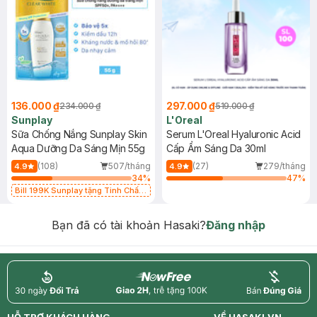
136.000 ₫
297.000 ₫
234.000 ₫
519.000 ₫
Sunplay
L'Oreal
Sữa Chống Nắng Sunplay Skin
Serum L'Oreal Hyaluronic Acid
Aqua Dưỡng Da Sáng Mịn 55g
Cấp Ẩm Sáng Da 30ml
(108)
507/tháng
(27)
279/tháng
4.9
4.9
34
%
47
%
Bill 199K Sunplay tặng Tinh Chất
Chống Nắng 7g trị giá 30K (SL có
hạn)
Bạn đã có tài khoản Hasaki?
Đăng nhập
return
nowfree
price