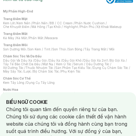
Mỹ Phẩm High-End
Trang Điểm Mặt
Kem Lót
/
Kem Nền
/
Phấn Nền
/
BB / CC Cream
/
Phấn Nước Cushion
/
Che Khuyết Điểm
/
Má Hồng
/
Tạo Khối / Highlight
/
Phấn Phủ
/
Xịt Khoá Makeup
Trang Điểm Mắt
Kẻ Mày
/
Kẻ Mắt
/
Phấn Mắt
/
Mascara
Trang Điểm Môi
Son Dưỡng Môi
/
Son Kem / Tint
/
Son Thỏi
/
Son Bóng
/
Tẩy Trang Mắt / Môi
Chăm Sóc Tóc Và Da Đầu
Dầu Gội Và Dầu Xả
/
Dầu Gội
/
Dầu Xả
/
Dầu Gội Khô
/
Dầu Gội Xả 2in1
/
Bộ Gội Xả
/
Tẩy Tế Bào Chết Da Đầu
/
Mặt Nạ / Kem Ủ Tóc
/
Serum / Dầu Dưỡng Tóc
/
Xịt Dưỡng Tóc
/
Thuốc Nhuộm Tóc
/
Sản Phẩm Tạo Kiểu Tóc
/
Dụng Cụ Chăm Sóc Tóc
/
Máy Sấy Tóc
/
Lược
/
Bộ Chăm Sóc Tóc
/
Phụ Kiện Tóc
Chăm Sóc Cơ Thể
Kem Tẩy Lông
/
Dụng Cụ Tẩy Lông
Nước Hoa
Nước Hoa Nữ
/
Nước Hoa Nam
/
Nước Hoa Cao Cấp
/
Xịt Thơm Toàn Thân
/
Nước Hoa Vùng Kín
Notice about cookies usage
BIỂU NGỮ COOKIE
Chăm Sóc Cá Nhân
Chúng tôi quan tâm đến quyền riêng tư của bạn.
Chống Muỗi
/
Khẩu Trang
/
Máy Massage
/
Mặt Nạ Xông Hơi
/
Nước Rửa Tay
/
Sản Phẩm Chăm Sóc Khác
/
Bàn Chải Đánh Răng
/
Bàn Chải Điện
/
Chúng tôi sử dụng các cookie cần thiết để vận hành
Hỗ Trợ Trắng Răng
/
Kem Đánh Răng
/
Máy Tăm Nước
/
Nước Súc Miệng
/
Tăm / Chỉ Nha Khoa
/
Xịt Thơm Miệng
/
Dung Dịch Vệ Sinh
/
Dưỡng Vùng Kín
/
website của chúng tôi và đồng hành cùng bạn trong
Khăn Ướt Vệ Sinh Vùng Kín
/
Băng Vệ Sinh
/
Tampon
/
Bọt Cạo Râu
/
Dao Cạo Râu
/
Máy Cạo Râu
suốt quá trình điều hướng. Với sự đồng ý của bạn,
Vấn Đề Về Da