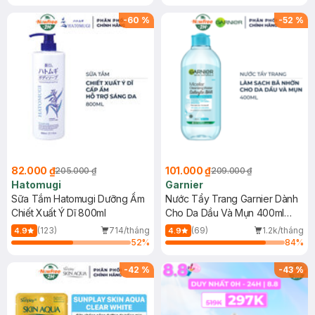
Gel rửa mặt da dầu nhạy cảm 50ml
(SL có hạn)
-
60
%
-
52
%
82.000 ₫
101.000 ₫
205.000 ₫
209.000 ₫
Hatomugi
Garnier
Sữa Tắm Hatomugi Dưỡng Ẩm
Nước Tẩy Trang Garnier Dành
Chiết Xuất Ý Dĩ 800ml
Cho Da Dầu Và Mụn 400ml
(Mới)
(123)
714/tháng
(69)
1.2k/tháng
4.9
4.9
52
%
84
%
-
42
%
-
43
%