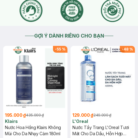
GỢI Ý DÀNH RIÊNG CHO BẠN
-
55
%
-
48
%
195.000 ₫
129.000 ₫
435.000 ₫
249.000 ₫
Klairs
L'Oreal
Nước Hoa Hồng Klairs Không
Nước Tẩy Trang L'Oreal Tươi
Mùi Cho Da Nhạy Cảm 180ml
Mát Cho Da Dầu, Hỗn Hợp