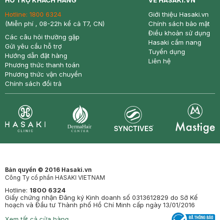
HỖ TRỢ KHÁCH HÀNG
VỀ HASAKI.VN
Hotline:
1800 6324
Giới thiệu Hasaki.vn
(Miễn phí , 08-22h kể cả T7, CN)
Chính sách bảo mật
Điều khoản sử dụng
Các câu hỏi thường gặp
Hasaki cẩm nang
Gửi yêu cầu hỗ trợ
Tuyển dụng
Hướng dẫn đặt hàng
Liên hệ
Phương thức thanh toán
Phương thức vận chuyển
Chính sách đổi trả
Synctives
Clinic
Dermahair
Mastige
Bản quyền © 2016 Hasaki.vn
Công Ty cổ phần HASAKI VIETNAM
Hotline:
1800 6324
Giấy chứng nhận Đăng ký Kinh doanh số 0313612829 do Sở Kế
hoạch và Đầu tư Thành phố Hồ Chí Minh cấp ngày 13/01/2016
Xem tất cả cửa hàng