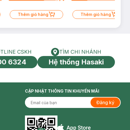
Thêm giỏ hàng
Thêm giỏ hàng
TLINE CSKH
TÌM CHI NHÁNH
HOTLINE CSKH
Tìm chi nhánh
00 6324
Hệ thống Hasaki
tín toàn cầu
CẬP NHẬT THÔNG TIN KHUYẾN MÃI
Đăng ký