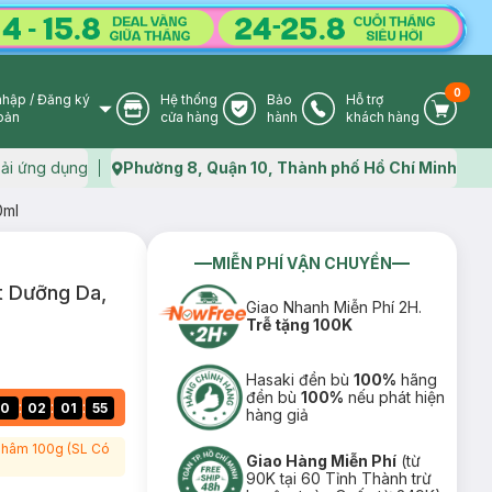
0
nhập
/
Đăng ký
Hệ thống
Bảo
Hỗ trợ
User Icon
Store Icon
Warranty Icon
Phone Icon
Cart I
oản
cửa hàng
hành
khách hàng
ải ứng dụng
Phường 8, Quận 10, Thành phố Hồ Chí Minh
Map icon
0ml
MIỄN PHÍ VẬN CHUYỂN
t Dưỡng Da,
Giao Nhanh Miễn Phí 2H.
Trễ tặng 100K
Hasaki đền bù
100%
hãng
đền bù
100%
nếu phát hiện
:
:
:
0
02
01
54
hàng giả
 Thâm 100g (SL Có
Giao Hàng Miễn Phí
(từ
90K tại 60 Tỉnh Thành trừ