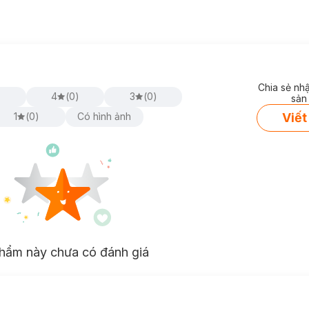
Chia sẻ nh
)
4
(
0
)
3
(
0
)
sản
Viết
1
(
0
)
Có hình ảnh
hẩm này chưa có đánh giá