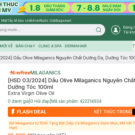
 Mặt
Tẩy tế bào chết
Ariel
Nước Giặt
Bagsmart
Đăng 
Search icon
Tài kh
T
MỚI VỀ
BÁN CHẠY
CLINIC & SPA
DERMAHAIR
2024] Dầu Olive Milaganics Nguyên Chất Dưỡng Da, Dưỡng Tóc 10
MILAGANICS
[HSD 03/2024] Dầu Olive Milaganics Nguyên Chấ
Dưỡng Tóc 100ml
Extra Virgin Olive Oil
0
đánh giá
|
0
Hỏi đáp
|
Mã sản phẩm:
422214934
KẾT THÚC TRONG
Bill Milaganics từ 150K Tặng Bột Diếp Cá Milaganics Giảm Mụn, Mờ Vết
Hạn)