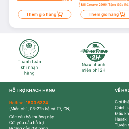
Bill Cerave 299K Tặng Sữa Rử
Mặt Cerave 30ml (SL có hạn)
Thêm giỏ hàng
Thêm giỏ hàng
Thanh toán khi nhận hàng
Giao nhanh miễ
Thanh toán
Giao nhanh
khi nhận
miễn phí 2H
hàng
HỖ TRỢ KHÁCH HÀNG
VỀ HA
Giới th
Hotline:
1800 6324
Chính 
(Miễn phí , 08-22h kể cả T7, CN)
Điều k
Các câu hỏi thường gặp
Hasaki
Gửi yêu cầu hỗ trợ
Tuyển 
Hướng dẫn đặt hàng