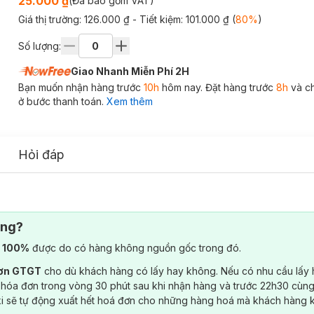
25.000 ₫
(Đã bao gồm VAT)
Giá thị trường:
126.000 ₫
- Tiết kiệm:
101.000 ₫
(
80
%
)
Số lượng:
Giao Nhanh Miễn Phí 2H
Bạn muốn nhận hàng trước
10h
hôm nay. Đặt hàng trước
8h
và c
ở bước thanh toán.
Xem thêm
Hỏi đáp
ông?
) 100%
được do có hàng không nguồn gốc trong đó.
đơn GTGT
cho dù khách hàng có lấy hay không. Nếu có nhu cầu lấy
 hóa đơn trong vòng 30 phút sau khi nhận hàng và trước 22h30 cùng
ki sẽ tự động xuất hết hoá đơn cho những hàng hoá mà khách hàng 