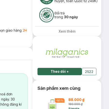
huyện, toàn Quốc từ 249K)
Đổi trả
trong
30 ngày
họn giao hàng
2H
Xem thêm
Theo dõi
+
2522
Sản phẩm xem cùng
 hoá đơn
 ngày. 30
88.000 ₫
-
51
%
không đăng kí
180.000 ₫
Simple