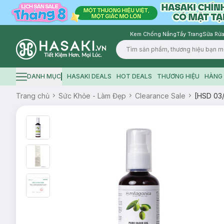
Kem Chống Nắng
Tẩy Trang
Sữa Rửa
Logo
DANH MỤC
HASAKI DEALS
HOT DEALS
THƯƠNG HIỆU
HÀNG 
Hamburger icon
Trang chủ
Sức Khỏe - Làm Đẹp
Clearance Sale
[HSD 03/