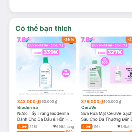
Có thể bạn thích
-
37
%
-
39
%
-
2
343.000 ₫
378.000 ₫
560.000 ₫
490.000 ₫
Bioderma
CeraVe
rma
Nước Tẩy Trang Bioderma
Sữa Rửa Mặt CeraVe Sạc
m
Dành Cho Da Dầu & Hỗn Hợp
Sâu Cho Da Thường Đến 
500ml
Dầu 473ml
/tháng
(228)
698/tháng
(116)
1.4k/t
4.9
4.9
93
%
96
%