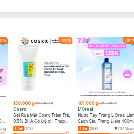
3
%
-
53
%
-
37
139.000 ₫
181.000 ₫
298.000 ₫
289.000 ₫
Cosrx
L'Oreal
h
Gel Rửa Mặt Cosrx Tràm Trà,
Nước Tẩy Trang L'Oreal Là
Da
0.5% BHA Có Độ pH Thấp
Sạch Sâu Trang Điểm 400ml
150ml
háng
(173)
(298)
734/thán
5.0
4.8
64
%
7
%
64