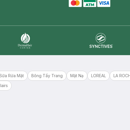
master card
ATM card
visa card
Synctives
Dermahair
Sữa Rửa Mặt
Bông Tẩy Trang
Mặt Nạ
LOREAL
LA ROC
lairs