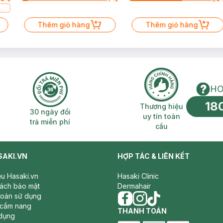
a
Thêm giỏ hàng
Thêm giỏ hàng
HO
18
n phí 2H
30 ngày đổi trả miễn phí
Thương hiệu uy 
Thương hiệu
30 ngày đổi
uy tín toàn
trả miễn phí
cầu
SAKI.VN
HỢP TÁC & LIÊN KẾT
iệu Hasaki.vn
Hasaki Clinic
sách bảo mật
Dermahair
hoản sử dụng
 cẩm nang
facebook
THANH TOÁN
instagram
tiktok
dụng