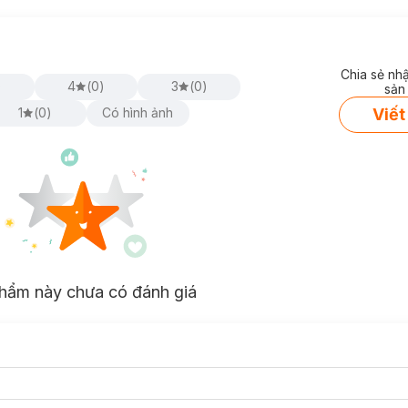
Chia sẻ nh
)
4
(
0
)
3
(
0
)
sản
Viết
1
(
0
)
Có hình ảnh
hẩm này chưa có đánh giá