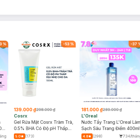
3
%
-
53
%
-
37
139.000 ₫
181.000 ₫
298.000 ₫
289.000 ₫
Cosrx
L'Oreal
h
Gel Rửa Mặt Cosrx Tràm Trà,
Nước Tẩy Trang L'Oreal Là
Da
0.5% BHA Có Độ pH Thấp
Sạch Sâu Trang Điểm 400ml
150ml
háng
(173)
(298)
734/thán
5.0
4.8