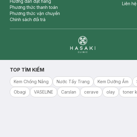
Hướng dẫn đặt hàng
Liên hệ
Phương thức thanh toán
Phương thức vận chuyển
Chính sách đổi trả
Clinic
TOP TÌM KIẾM
Kem Chống Nắng
Nước Tẩy Trang
Kem Dưỡng Ẩm
Obagi
VASELINE
Carslan
cerave
olay
toner k