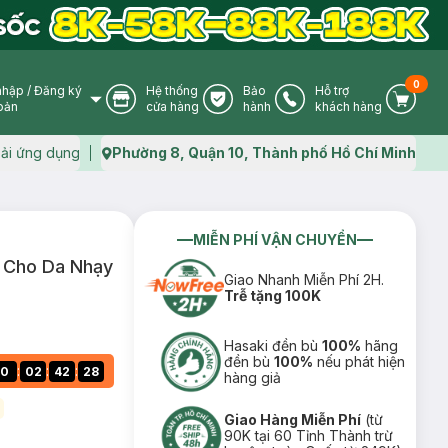
0
nhập
/
Đăng ký
Hệ thống
Bảo
Hỗ trợ
User Icon
Store Icon
Warranty Icon
Phone Icon
Cart I
oản
cửa hàng
hành
khách hàng
ải ứng dụng
Phường 8, Quận 10, Thành phố Hồ Chí Minh
Map icon
MIỄN PHÍ VẬN CHUYỂN
 Cho Da Nhạy
Giao Nhanh Miễn Phí 2H.
Trễ tặng 100K
Hasaki đền bù
100%
hãng
đền bù
100%
nếu phát hiện
:
:
:
0
02
42
27
hàng giả
Giao Hàng Miễn Phí
(từ
90K tại 60 Tỉnh Thành trừ