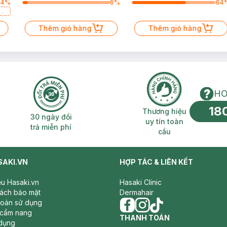
64
%
6
%
64
a
Thêm giỏ hàng
Thêm giỏ hàng
HO
18
n phí 2H
30 ngày đổi trả miễn phí
Thương hiệu uy 
Thương hiệu
30 ngày đổi
uy tín toàn
trả miễn phí
cầu
SAKI.VN
HỢP TÁC & LIÊN KẾT
iệu Hasaki.vn
Hasaki Clinic
sách bảo mật
Dermahair
hoản sử dụng
 cẩm nang
facebook
THANH TOÁN
instagram
tiktok
dụng