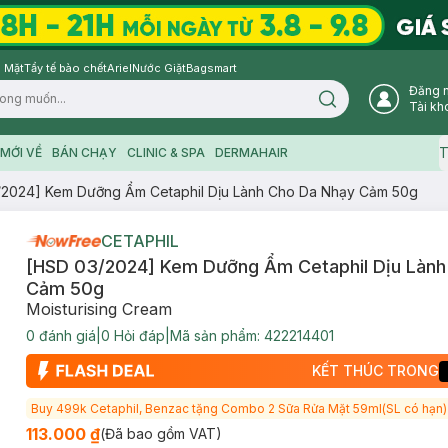
 Mặt
Tẩy tế bào chết
Ariel
Nước Giặt
Bagsmart
Đăng 
Search icon
Tài kh
T
MỚI VỀ
BÁN CHẠY
CLINIC & SPA
DERMAHAIR
/2024] Kem Dưỡng Ẩm Cetaphil Dịu Lành Cho Da Nhạy Cảm 50g
CETAPHIL
[HSD 03/2024] Kem Dưỡng Ẩm Cetaphil Dịu Lành
Cảm 50g
Moisturising Cream
0
đánh giá
|
0
Hỏi đáp
|
Mã sản phẩm:
422214401
KẾT THÚC TRONG
Buy 499k Cetaphil, Benzac tặng Combo 2 Sữa Rửa Mặt 59ml(SL có hạn)
113.000 ₫
(Đã bao gồm VAT)