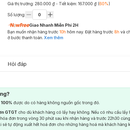
Giá thị trường:
280.000 ₫
- Tiết kiệm:
167.000 ₫
(
60
%
)
Số lượng:
Giao Nhanh Miễn Phí 2H
Bạn muốn nhận hàng trước
10h
hôm nay. Đặt hàng trước
8h
và c
ở bước thanh toán.
Xem thêm
Hỏi đáp
ông?
) 100%
được do có hàng không nguồn gốc trong đó.
đơn GTGT
cho dù khách hàng có lấy hay không. Nếu có nhu cầu lấy
 hóa đơn trong vòng 30 phút sau khi nhận hàng và trước 22h30 cùng
ki sẽ tự động xuất hết hoá đơn cho những hàng hoá mà khách hàng 