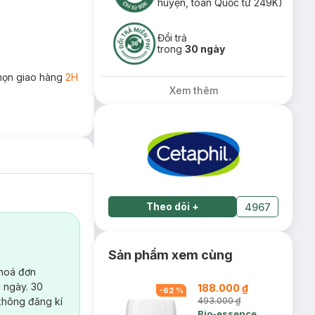
huyện, toàn Quốc từ 249K)
Đổi trả
trong
30 ngày
họn giao hàng
2H
Xem thêm
Theo dõi
+
4967
Sản phẩm xem cùng
 hoá đơn
 ngày. 30
188.000 ₫
-
62
%
không đăng kí
493.000 ₫
Bio-essence