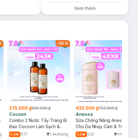
tặng Combo 2
Xem thêm
Sữa Rửa Mặt
59ml(SL có hạn)
%
-
53
%
-
38
%
275.000 ₫
432.000 ₫
590.000 ₫
702.000 ₫
Cocoon
Anessa
m
Combo 2 Nước Tẩy Trang Bí
Sữa Chống Nắng Anessa
Đao Cocoon Làm Sạch &
Cho Da Nhạy Cảm & Trẻ Em
Giảm Dầu 500ml
60ml (Mới)
g
(57)
1.4k/tháng
(23)
410/tháng
5.0
5.0