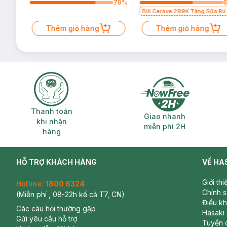
72
%
79
%
Bill Cerave 299K Tặng Sữa Rử
Mặt Cerave 30ml (SL có hạn)
Thêm giỏ hàng
Thêm giỏ hàng
Thanh toán khi nhận hàng
Giao nhanh miễ
Thanh toán
Giao nhanh
khi nhận
miễn phí 2H
hàng
HỖ TRỢ KHÁCH HÀNG
VỀ HA
Giới th
Hotline:
1800 6324
Chính 
(Miễn phí , 08-22h kể cả T7, CN)
Điều k
Các câu hỏi thường gặp
Hasaki
Gửi yêu cầu hỗ trợ
Tuyển 