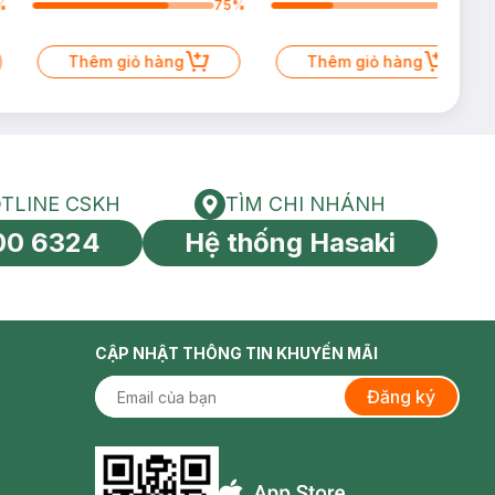
%
75
%
34
%
Thêm giỏ hàng
Thêm giỏ hàng
TLINE CSKH
TÌM CHI NHÁNH
HOTLINE CSKH
Tìm chi nhánh
00 6324
Hệ thống Hasaki
tín toàn cầu
CẬP NHẬT THÔNG TIN KHUYẾN MÃI
Đăng ký