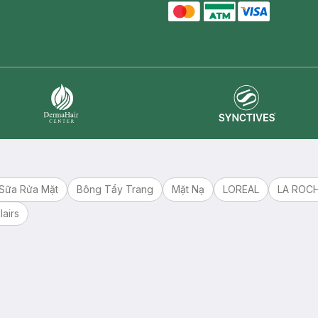
master card
ATM card
visa card
Synctives
Dermahair
Sữa Rửa Mặt
Bông Tẩy Trang
Mặt Nạ
LOREAL
LA ROC
lairs