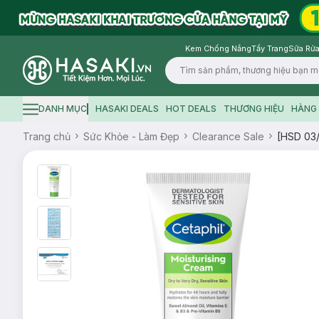
Kem Chống Nắng
Tẩy Trang
Sữa Rửa
Logo
DANH MỤC
HASAKI DEALS
HOT DEALS
THƯƠNG HIỆU
HÀNG 
Hamburger icon
Trang chủ
Sức Khỏe - Làm Đẹp
Clearance Sale
[HSD 03