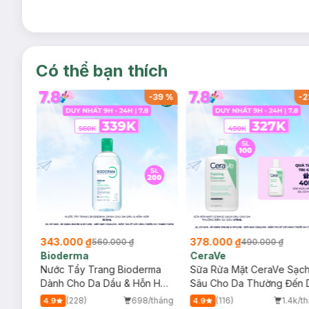
Có thể bạn thích
-
37
%
-
39
%
-
2
343.000 ₫
378.000 ₫
560.000 ₫
490.000 ₫
Bioderma
CeraVe
rma
Nước Tẩy Trang Bioderma
Sữa Rửa Mặt CeraVe Sạc
m
Dành Cho Da Dầu & Hỗn Hợp
Sâu Cho Da Thường Đến 
500ml
Dầu 473ml
/tháng
(228)
698/tháng
(116)
1.4k/t
4.9
4.9