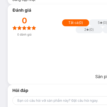
Đánh giá
0
Tất cả
(
0
)
5
(
0
2
(
0
)
0
đánh giá
Sản p
Hỏi đáp