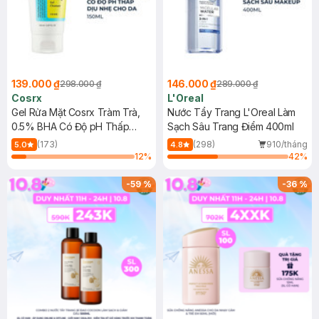
139.000 ₫
146.000 ₫
298.000 ₫
289.000 ₫
Cosrx
L'Oreal
Gel Rửa Mặt Cosrx Tràm Trà,
Nước Tẩy Trang L'Oreal Làm
0.5% BHA Có Độ pH Thấp
Sạch Sâu Trang Điểm 400ml
150ml
(173)
(298)
910/tháng
5.0
4.8
12
%
42
%
-
59
%
-
36
%