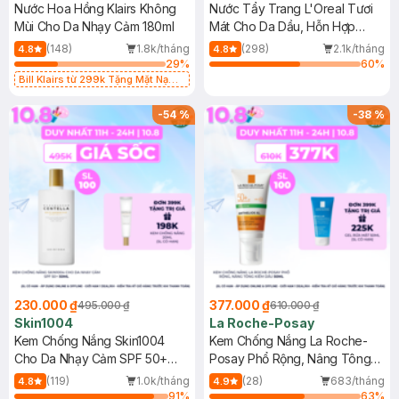
Nước Hoa Hồng Klairs Không
Nước Tẩy Trang L'Oreal Tươi
Mùi Cho Da Nhạy Cảm 180ml
Mát Cho Da Dầu, Hỗn Hợp
400ml
(148)
1.8k/tháng
(298)
2.1k/tháng
4.8
4.8
29
%
60
%
Bill Klairs từ 299k Tặng Mặt Nạ
Làm Dịu Da & Kiểm Soát Dầu Nhờn
25ml (SL Có Hạn)
-
54
%
-
38
%
230.000 ₫
377.000 ₫
495.000 ₫
610.000 ₫
Skin1004
La Roche-Posay
Kem Chống Nắng Skin1004
Kem Chống Nắng La Roche-
Cho Da Nhạy Cảm SPF 50+
Posay Phổ Rộng, Nâng Tông
50ml
Kiềm Dầu 50ml
(119)
1.0k/tháng
(28)
683/tháng
4.8
4.9
91
%
63
%