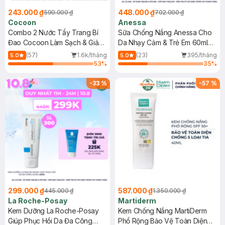
243.000 ₫
448.000 ₫
590.000 ₫
702.000 ₫
Cocoon
Anessa
Combo 2 Nước Tẩy Trang Bí
Sữa Chống Nắng Anessa Cho
Đao Cocoon Làm Sạch & Giảm
Da Nhạy Cảm & Trẻ Em 60ml
Dầu 500ml
(Mới)
(57)
1.6k/tháng
(23)
395/tháng
5.0
5.0
53
%
35
%
-
33
%
-
57
%
299.000 ₫
587.000 ₫
445.000 ₫
1.350.000 ₫
La Roche-Posay
Martiderm
Kem Dưỡng La Roche-Posay
Kem Chống Nắng MartiDerm
Giúp Phục Hồi Da Đa Công
Phổ Rộng Bảo Vệ Toàn Diện