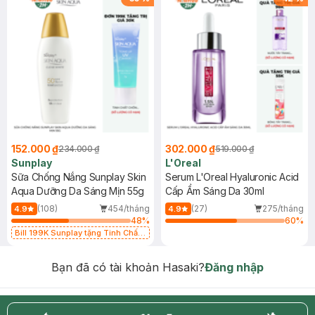
152.000 ₫
302.000 ₫
234.000 ₫
519.000 ₫
Sunplay
L'Oreal
Sữa Chống Nắng Sunplay Skin
Serum L'Oreal Hyaluronic Acid
Aqua Dưỡng Da Sáng Mịn 55g
Cấp Ẩm Sáng Da 30ml
(108)
454/tháng
(27)
275/tháng
4.9
4.9
48
%
60
%
Bill 199K Sunplay tặng Tinh Chất
Chống Nắng 7g trị giá 30K (SL có
hạn)
Bạn đã có tài khoản Hasaki?
Đăng nhập