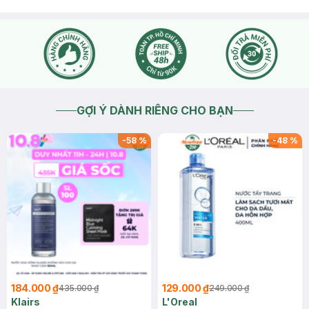
GỢI Ý DÀNH RIÊNG CHO BẠN
-
58
%
-
48
%
184.000 ₫
129.000 ₫
435.000 ₫
249.000 ₫
Klairs
L'Oreal