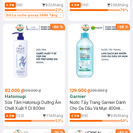
Dụng 40ml
40ml
(56)
832/tháng
(110)
236/tháng
4.9
4.9
23
%
76
%
Bill La roche-posay 399K Tặng
Gel rửa mặt da dầu nhạy cảm 50ml
(SL có hạn)
-
60
%
-
38
%
82.000 ₫
129.000 ₫
205.000 ₫
209.000 ₫
Hatomugi
Garnier
Sữa Tắm Hatomugi Dưỡng Ẩm
Nước Tẩy Trang Garnier Dành
Chiết Xuất Ý Dĩ 800ml
Cho Da Dầu Và Mụn 400ml
(Mới)
(123)
714/tháng
(69)
935/tháng
4.9
4.9
53
%
64
%
-
35
%
-
42
%