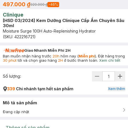
497.000 ₫
920.000 ₫
-
46
%
Clinique
[HSD 03/2024] Kem Dưỡng Clinique Cấp Ẩm Chuyên Sâu
30ml
Moisture Surge 100H Auto-Replenishing Hydrator
(SKU:
422216721
)
Giao Nhanh Miễn Phí 2H
Bạn muốn nhận hàng trước
20h
hôm nay (
Miễn phí
). Đặt hàng trong
30 phút
tới và chọn giao hàng
2H
ở bước thanh toán.
Xem chi tiết
Số lượng:
339
Chi nhánh tạm hết sản phẩm
Xem thêm
Mô tả sản phẩm
Đang cập nhật
Thông số sản phẩm