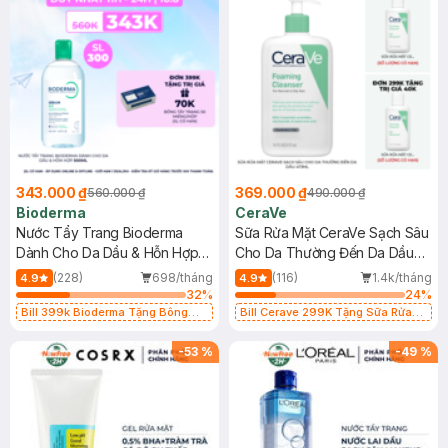
343.000 ₫
369.000 ₫
560.000 ₫
490.000 ₫
Bioderma
CeraVe
Nước Tẩy Trang Bioderma
Sữa Rửa Mặt CeraVe Sạch Sâu
Dành Cho Da Dầu & Hỗn Hợp
Cho Da Thường Đến Da Dầu
500ml
473ml
(228)
698/tháng
(116)
1.4k/tháng
4.9
4.9
32
%
24
%
Bill 399k Bioderma Tặng Bông
Bill Cerave 299K Tặng Sữa Rửa
Tẩy Trang Hộp 50 Miếng (SL có
Mặt Cerave 30ml (SL có hạn)
hạn)
-
53
%
-
49
%