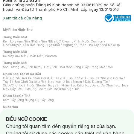
Hotline:
1800 6324
Giấy chứng nhận Đăng ký Kinh doanh số 0313612829 do Sở Kế
hoạch và Đầu tư Thành phố Hồ Chí Minh cấp ngày 13/01/2016
Xem tất cả cửa hàng
Mỹ Phẩm High-End
Trang Điểm Mặt
Kem Lót
/
Kem Nền
/
Phấn Nền
/
BB / CC Cream
/
Phấn Nước Cushion
/
Che Khuyết Điểm
/
Má Hồng
/
Tạo Khối / Highlight
/
Phấn Phủ
/
Xịt Khoá Makeup
Trang Điểm Mắt
Kẻ Mày
/
Kẻ Mắt
/
Phấn Mắt
/
Mascara
Trang Điểm Môi
Son Dưỡng Môi
/
Son Kem / Tint
/
Son Thỏi
/
Son Bóng
/
Tẩy Trang Mắt / Môi
Chăm Sóc Tóc Và Da Đầu
Dầu Gội Và Dầu Xả
/
Dầu Gội
/
Dầu Xả
/
Dầu Gội Khô
/
Dầu Gội Xả 2in1
/
Bộ Gội Xả
/
Tẩy Tế Bào Chết Da Đầu
/
Mặt Nạ / Kem Ủ Tóc
/
Serum / Dầu Dưỡng Tóc
/
Xịt Dưỡng Tóc
/
Thuốc Nhuộm Tóc
/
Sản Phẩm Tạo Kiểu Tóc
/
Dụng Cụ Chăm Sóc Tóc
/
Máy Sấy Tóc
/
Lược
/
Bộ Chăm Sóc Tóc
/
Phụ Kiện Tóc
Chăm Sóc Cơ Thể
Kem Tẩy Lông
/
Dụng Cụ Tẩy Lông
Nước Hoa
Nước Hoa Nữ
/
Nước Hoa Nam
/
Nước Hoa Cao Cấp
/
Xịt Thơm Toàn Thân
/
Nước Hoa Vùng Kín
Notice about cookies usage
BIỂU NGỮ COOKIE
Chăm Sóc Cá Nhân
Chúng tôi quan tâm đến quyền riêng tư của bạn.
Chống Muỗi
/
Khẩu Trang
/
Máy Massage
/
Mặt Nạ Xông Hơi
/
Nước Rửa Tay
/
Sản Phẩm Chăm Sóc Khác
/
Bàn Chải Đánh Răng
/
Bàn Chải Điện
/
Chúng tôi sử dụng các cookie cần thiết để vận hành
Hỗ Trợ Trắng Răng
/
Kem Đánh Răng
/
Máy Tăm Nước
/
Nước Súc Miệng
/