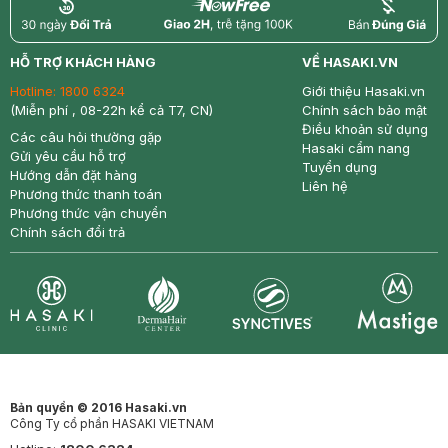
return
nowfree
price
HỖ TRỢ KHÁCH HÀNG
VỀ HASAKI.VN
Hotline:
1800 6324
Giới thiệu Hasaki.vn
(Miễn phí , 08-22h kể cả T7, CN)
Chính sách bảo mật
Điều khoản sử dụng
Các câu hỏi thường gặp
Hasaki cẩm nang
Gửi yêu cầu hỗ trợ
Tuyển dụng
Hướng dẫn đặt hàng
Liên hệ
Phương thức thanh toán
Phương thức vận chuyển
Chính sách đổi trả
Synctives
Clinic
Dermahair
Mastige
Bản quyền © 2016 Hasaki.vn
Công Ty cổ phần HASAKI VIETNAM