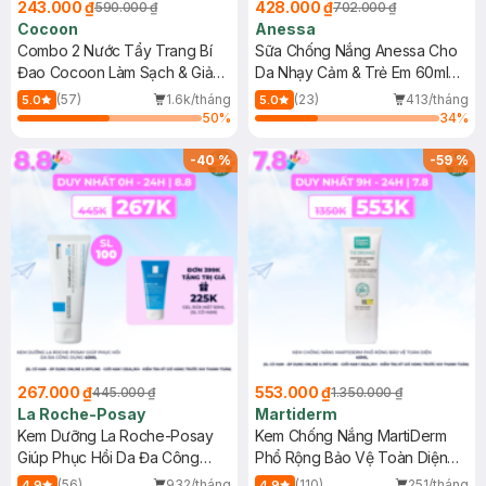
243.000 ₫
428.000 ₫
590.000 ₫
702.000 ₫
Cocoon
Anessa
Combo 2 Nước Tẩy Trang Bí
Sữa Chống Nắng Anessa Cho
Đao Cocoon Làm Sạch & Giảm
Da Nhạy Cảm & Trẻ Em 60ml
Dầu 500ml
(Mới)
(57)
1.6k/tháng
(23)
413/tháng
5.0
5.0
50
%
34
%
-
40
%
-
59
%
267.000 ₫
553.000 ₫
445.000 ₫
1.350.000 ₫
La Roche-Posay
Martiderm
Kem Dưỡng La Roche-Posay
Kem Chống Nắng MartiDerm
Giúp Phục Hồi Da Đa Công
Phổ Rộng Bảo Vệ Toàn Diện
Dụng 40ml
40ml
(56)
932/tháng
(110)
251/tháng
4.9
4.9