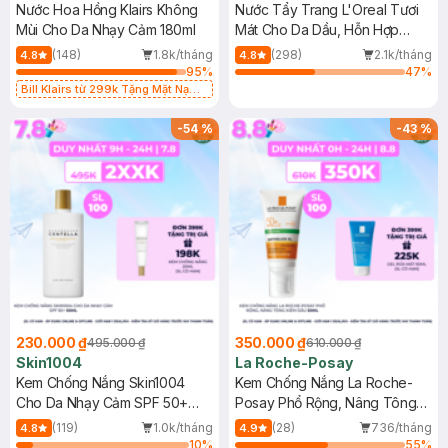
Nước Hoa Hồng Klairs Không
Nước Tẩy Trang L'Oreal Tươi
Mùi Cho Da Nhạy Cảm 180ml
Mát Cho Da Dầu, Hỗn Hợp
400ml
(148)
1.8k/tháng
(298)
2.1k/tháng
4.8
4.8
95
%
47
%
Bill Klairs từ 299k Tặng Mặt Nạ
Làm Dịu Da & Kiểm Soát Dầu Nhờn
25ml (SL Có Hạn)
-
54
%
-
43
%
230.000 ₫
350.000 ₫
495.000 ₫
610.000 ₫
Skin1004
La Roche-Posay
Kem Chống Nắng Skin1004
Kem Chống Nắng La Roche-
Cho Da Nhạy Cảm SPF 50+
Posay Phổ Rộng, Nâng Tông
50ml
Kiềm Dầu 50ml
(119)
1.0k/tháng
(28)
736/tháng
4.8
4.9
10
%
55
%