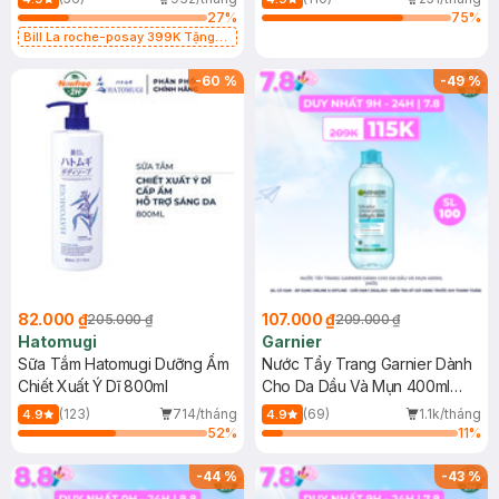
27
%
75
%
Bill La roche-posay 399K Tặng
Gel rửa mặt da dầu nhạy cảm 50ml
(SL có hạn)
-
60
%
-
49
%
82.000 ₫
107.000 ₫
205.000 ₫
209.000 ₫
Hatomugi
Garnier
Sữa Tắm Hatomugi Dưỡng Ẩm
Nước Tẩy Trang Garnier Dành
Chiết Xuất Ý Dĩ 800ml
Cho Da Dầu Và Mụn 400ml
(Mới)
(123)
714/tháng
(69)
1.1k/tháng
4.9
4.9
52
%
11
%
-
44
%
-
43
%