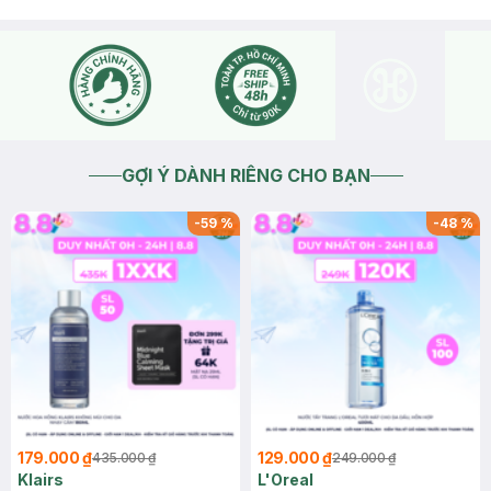
GỢI Ý DÀNH RIÊNG CHO BẠN
-
59
%
-
48
%
179.000 ₫
129.000 ₫
435.000 ₫
249.000 ₫
Klairs
L'Oreal