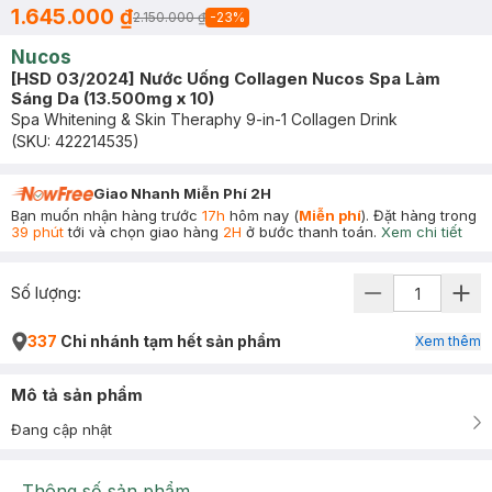
1.645.000 ₫
2.150.000 ₫
-
23
%
Nucos
[HSD 03/2024] Nước Uống Collagen Nucos Spa Làm
Sáng Da (13.500mg x 10)
Spa Whitening & Skin Theraphy 9-in-1 Collagen Drink
(SKU:
422214535
)
Giao Nhanh Miễn Phí 2H
Bạn muốn nhận hàng trước
17h
hôm nay (
Miễn phí
). Đặt hàng trong
39 phút
tới và chọn giao hàng
2H
ở bước thanh toán.
Xem chi tiết
Số lượng:
337
Chi nhánh tạm hết sản phẩm
Xem thêm
Mô tả sản phẩm
Đang cập nhật
Thông số sản phẩm