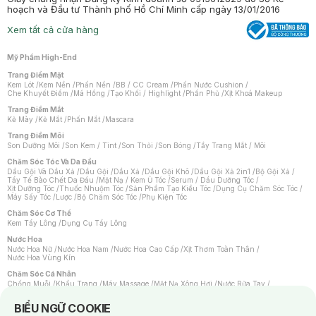
hoạch và Đầu tư Thành phố Hồ Chí Minh cấp ngày 13/01/2016
Xem tất cả cửa hàng
Mỹ Phẩm High-End
Trang Điểm Mặt
Kem Lót
/
Kem Nền
/
Phấn Nền
/
BB / CC Cream
/
Phấn Nước Cushion
/
Che Khuyết Điểm
/
Má Hồng
/
Tạo Khối / Highlight
/
Phấn Phủ
/
Xịt Khoá Makeup
Trang Điểm Mắt
Kẻ Mày
/
Kẻ Mắt
/
Phấn Mắt
/
Mascara
Trang Điểm Môi
Son Dưỡng Môi
/
Son Kem / Tint
/
Son Thỏi
/
Son Bóng
/
Tẩy Trang Mắt / Môi
Chăm Sóc Tóc Và Da Đầu
Dầu Gội Và Dầu Xả
/
Dầu Gội
/
Dầu Xả
/
Dầu Gội Khô
/
Dầu Gội Xả 2in1
/
Bộ Gội Xả
/
Tẩy Tế Bào Chết Da Đầu
/
Mặt Nạ / Kem Ủ Tóc
/
Serum / Dầu Dưỡng Tóc
/
Xịt Dưỡng Tóc
/
Thuốc Nhuộm Tóc
/
Sản Phẩm Tạo Kiểu Tóc
/
Dụng Cụ Chăm Sóc Tóc
/
Máy Sấy Tóc
/
Lược
/
Bộ Chăm Sóc Tóc
/
Phụ Kiện Tóc
Chăm Sóc Cơ Thể
Kem Tẩy Lông
/
Dụng Cụ Tẩy Lông
Nước Hoa
Nước Hoa Nữ
/
Nước Hoa Nam
/
Nước Hoa Cao Cấp
/
Xịt Thơm Toàn Thân
/
Nước Hoa Vùng Kín
Chăm Sóc Cá Nhân
Chống Muỗi
/
Khẩu Trang
/
Máy Massage
/
Mặt Nạ Xông Hơi
/
Nước Rửa Tay
/
Sản Phẩm Chăm Sóc Khác
/
Bàn Chải Đánh Răng
/
Bàn Chải Điện
/
Hỗ Trợ Trắng Răng
/
Kem Đánh Răng
/
Máy Tăm Nước
/
Nước Súc Miệng
/
Notice about cookies usage
BIỂU NGỮ COOKIE
Tăm / Chỉ Nha Khoa
/
Xịt Thơm Miệng
/
Dung Dịch Vệ Sinh
/
Dưỡng Vùng Kín
/