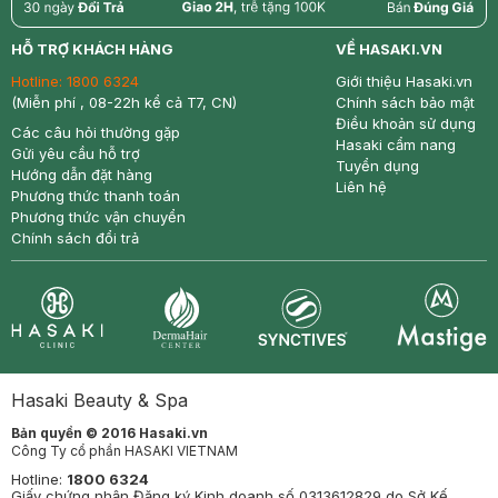
return
nowfree
price
HỖ TRỢ KHÁCH HÀNG
VỀ HASAKI.VN
Hotline:
1800 6324
Giới thiệu Hasaki.vn
(Miễn phí , 08-22h kể cả T7, CN)
Chính sách bảo mật
Điều khoản sử dụng
Các câu hỏi thường gặp
Hasaki cẩm nang
Gửi yêu cầu hỗ trợ
Tuyển dụng
Hướng dẫn đặt hàng
Liên hệ
Phương thức thanh toán
Phương thức vận chuyển
Chính sách đổi trả
Synctives
Clinic
Dermahair
Mastige
Hasaki Beauty & Spa
Bản quyền © 2016 Hasaki.vn
Công Ty cổ phần HASAKI VIETNAM
Hotline:
1800 6324
Giấy chứng nhận Đăng ký Kinh doanh số 0313612829 do Sở Kế