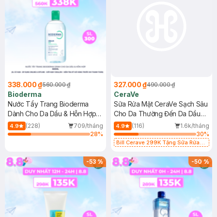
338.000 ₫
327.000 ₫
560.000 ₫
490.000 ₫
Bioderma
CeraVe
Nước Tẩy Trang Bioderma
Sữa Rửa Mặt CeraVe Sạch Sâu
Dành Cho Da Dầu & Hỗn Hợp
Cho Da Thường Đến Da Dầu
500ml
473ml
(228)
709/tháng
(116)
1.6k/tháng
4.9
4.9
28
%
30
%
Bill Cerave 299K Tặng Sữa Rửa
Mặt Cerave 30ml (SL có hạn)
-
53
%
-
50
%