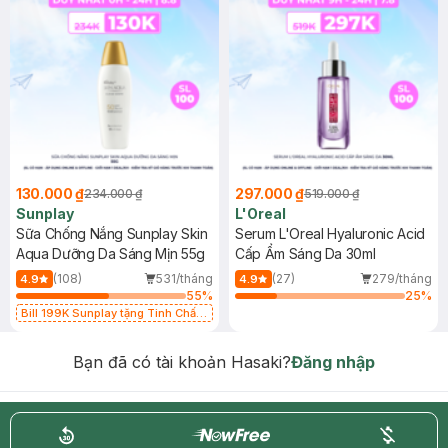
130.000 ₫
297.000 ₫
234.000 ₫
519.000 ₫
Sunplay
L'Oreal
Sữa Chống Nắng Sunplay Skin
Serum L'Oreal Hyaluronic Acid
Aqua Dưỡng Da Sáng Mịn 55g
Cấp Ẩm Sáng Da 30ml
(108)
531/tháng
(27)
279/tháng
4.9
4.9
55
%
25
%
Bill 199K Sunplay tặng Tinh Chất
Chống Nắng 7g trị giá 30K (SL có
hạn)
Bạn đã có tài khoản Hasaki?
Đăng nhập