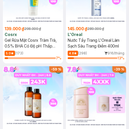
139.000 ₫
145.000 ₫
298.000 ₫
289.000 ₫
Cosrx
L'Oreal
Gel Rửa Mặt Cosrx Tràm Trà,
Nước Tẩy Trang L'Oreal Làm
0.5% BHA Có Độ pH Thấp
Sạch Sâu Trang Điểm 400ml
150ml
(173)
(298)
916/tháng
5.0
4.8
7
%
13
%
-
59
%
-
39
%