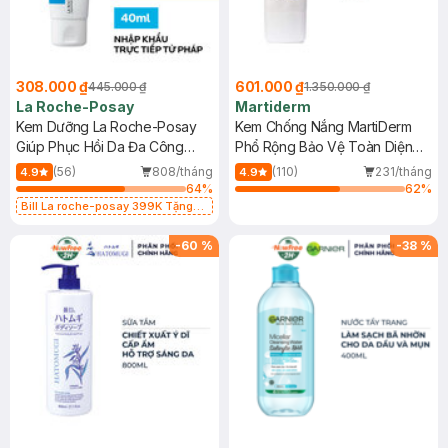
308.000 ₫
601.000 ₫
445.000 ₫
1.350.000 ₫
La Roche-Posay
Martiderm
Kem Dưỡng La Roche-Posay
Kem Chống Nắng MartiDerm
Giúp Phục Hồi Da Đa Công
Phổ Rộng Bảo Vệ Toàn Diện
Dụng 40ml
40ml
(56)
808/tháng
(110)
231/tháng
4.9
4.9
64
%
62
%
Bill La roche-posay 399K Tặng
Gel rửa mặt da dầu nhạy cảm 50ml
(SL có hạn)
-
60
%
-
38
%