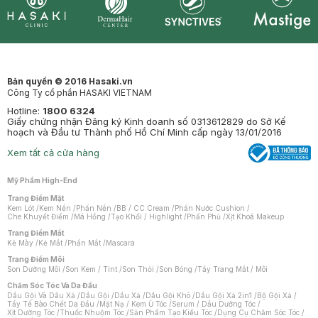
Synctives
Clinic
Dermahair
Mastige
Bản quyền © 2016 Hasaki.vn
Công Ty cổ phần HASAKI VIETNAM
Hotline:
1800 6324
Giấy chứng nhận Đăng ký Kinh doanh số 0313612829 do Sở Kế
hoạch và Đầu tư Thành phố Hồ Chí Minh cấp ngày 13/01/2016
Xem tất cả cửa hàng
Mỹ Phẩm High-End
Trang Điểm Mặt
Kem Lót
/
Kem Nền
/
Phấn Nền
/
BB / CC Cream
/
Phấn Nước Cushion
/
Che Khuyết Điểm
/
Má Hồng
/
Tạo Khối / Highlight
/
Phấn Phủ
/
Xịt Khoá Makeup
Trang Điểm Mắt
Kẻ Mày
/
Kẻ Mắt
/
Phấn Mắt
/
Mascara
Trang Điểm Môi
Son Dưỡng Môi
/
Son Kem / Tint
/
Son Thỏi
/
Son Bóng
/
Tẩy Trang Mắt / Môi
Chăm Sóc Tóc Và Da Đầu
Dầu Gội Và Dầu Xả
/
Dầu Gội
/
Dầu Xả
/
Dầu Gội Khô
/
Dầu Gội Xả 2in1
/
Bộ Gội Xả
/
Tẩy Tế Bào Chết Da Đầu
/
Mặt Nạ / Kem Ủ Tóc
/
Serum / Dầu Dưỡng Tóc
/
Xịt Dưỡng Tóc
/
Thuốc Nhuộm Tóc
/
Sản Phẩm Tạo Kiểu Tóc
/
Dụng Cụ Chăm Sóc Tóc
/