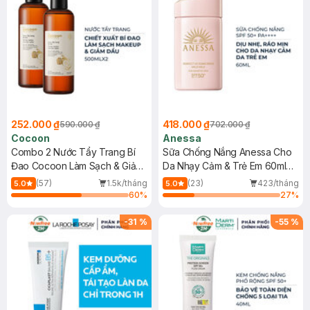
252.000 ₫
418.000 ₫
590.000 ₫
702.000 ₫
Cocoon
Anessa
Combo 2 Nước Tẩy Trang Bí
Sữa Chống Nắng Anessa Cho
Đao Cocoon Làm Sạch & Giảm
Da Nhạy Cảm & Trẻ Em 60ml
Dầu 500ml
(Mới)
(57)
1.5k/tháng
(23)
423/tháng
5.0
5.0
60
%
27
%
-
31
%
-
55
%