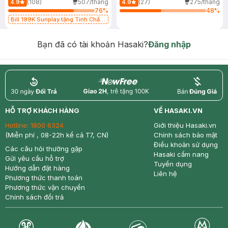
(108)
507/tháng
(27)
275/tháng
4.9
4.9
76
%
48
%
Bill 199K Sunplay tặng Tinh Chất
Chống Nắng 7g trị giá 30K (SL có
hạn)
Bạn đã có tài khoản Hasaki?
Đăng nhập
return
nowfree
price
HỖ TRỢ KHÁCH HÀNG
VỀ HASAKI.VN
Hotline:
1800 6324
Giới thiệu Hasaki.vn
(Miễn phí , 08-22h kể cả T7, CN)
Chính sách bảo mật
Điều khoản sử dụng
Các câu hỏi thường gặp
Hasaki cẩm nang
Gửi yêu cầu hỗ trợ
Tuyển dụng
Hướng dẫn đặt hàng
Liên hệ
Phương thức thanh toán
Phương thức vận chuyển
Chính sách đổi trả