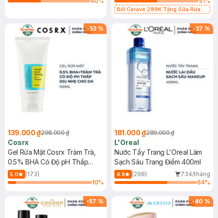
40
%
51
%
Bill Cerave 299K Tặng Sữa Rửa
Mặt Cerave 30ml (SL có hạn)
-
53
%
-
37
%
139.000 ₫
181.000 ₫
298.000 ₫
289.000 ₫
Cosrx
L'Oreal
Gel Rửa Mặt Cosrx Tràm Trà,
Nước Tẩy Trang L'Oreal Làm
0.5% BHA Có Độ pH Thấp
Sạch Sâu Trang Điểm 400ml
150ml
(173)
(298)
734/tháng
5.0
4.8
10
%
64
%
-
57
%
-
40
%