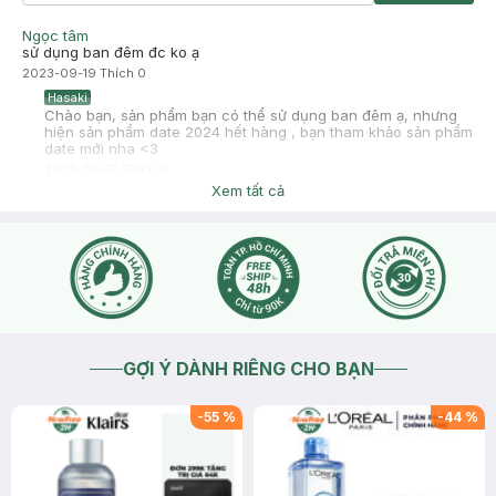
Ngọc tâm
sử dụng ban đêm đc ko ạ
2023-09-19
Thích
0
Hasaki
Chào bạn, sản phẩm bạn có thể sử dụng ban đêm ạ, nhưng
hiện sản phẩm date 2024 hết hàng , bạn tham khảo sản phẩm
date mới nha <3
2023-09-19
Thích
0
Xem tất cả
GỢI Ý DÀNH RIÊNG CHO BẠN
-
55
%
-
44
%