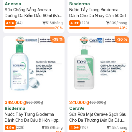
Anessa
Bioderma
Sữa Chống Nắng Anessa
Nước Tẩy Trang Bioderma
Dưỡng Da Kiềm Dầu 60ml (Bản
Dành Cho Da Nhạy Cảm 500ml
Mới)
(44)
516/tháng
(228)
839/tháng
4.9
4.9
20
%
40
%
-
38
%
-
30
%
348.000 ₫
341.000 ₫
560.000 ₫
490.000 ₫
Bioderma
CeraVe
Nước Tẩy Trang Bioderma
Sữa Rửa Mặt CeraVe Sạch Sâu
Dành Cho Da Dầu & Hỗn Hợp
Cho Da Thường Đến Da Dầu
500ml
473ml
(228)
688/tháng
(116)
1.5k/tháng
4.9
4.9