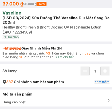
37.000 ₫
98.000 ₫
-
62
%
Vaseline
[HSD 03/2024] Sữa Dưỡng Thể Vaseline Dịu Mát Sáng Da
200ml
Healthy Bright Fresh & Bright Cooling UV Niacinamide Lotion
(SKU:
422214509
)
0
1
Hỏi đáp
Giao Nhanh Miễn Phí 2H
Bạn muốn nhận hàng trước
10h
hôm nay. Đặt hàng
ngay
và chọn
giao hàng
2H
ở bước thanh toán.
Xem chi tiết
Số lượng:
337
Chi nhánh tạm hết sản phẩm
Xem thêm
Mô tả sản phẩm
Đang cập nhật