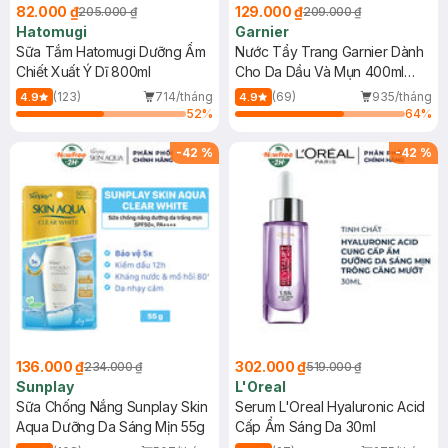
82.000 ₫
129.000 ₫
205.000 ₫
209.000 ₫
Hatomugi
Garnier
Sữa Tắm Hatomugi Dưỡng Ẩm
Nước Tẩy Trang Garnier Dành
Chiết Xuất Ý Dĩ 800ml
Cho Da Dầu Và Mụn 400ml
(Mới)
(123)
714/tháng
(69)
935/tháng
4.9
4.9
52
%
64
%
-
42
%
-
42
%
136.000 ₫
302.000 ₫
234.000 ₫
519.000 ₫
Sunplay
L'Oreal
Sữa Chống Nắng Sunplay Skin
Serum L'Oreal Hyaluronic Acid
Aqua Dưỡng Da Sáng Mịn 55g
Cấp Ẩm Sáng Da 30ml