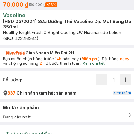
70.000 ₫
150.000 ₫
-
53
%
Vaseline
[HSD 03/2024] Sữa Dưỡng Thể Vaseline Dịu Mát Sáng Da
350ml
Healthy Bright Fresh & Bright Cooling UV Niacinamide Lotion
(SKU:
422216264
)
Giao Nhanh Miễn Phí 2H
Bạn muốn nhận hàng trước
14h
hôm nay (
Miễn phí
). Đặt hàng
ngay
và chọn giao hàng
2H
ở bước thanh toán.
Xem chi tiết
Số lượng:
337
Chi nhánh tạm hết sản phẩm
Xem thêm
Mô tả sản phẩm
Đang cập nhật
Thông số sản phẩm