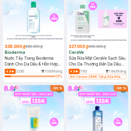
338.000 ₫
327.000 ₫
560.000 ₫
490.000 ₫
Bioderma
CeraVe
Nước Tẩy Trang Bioderma
Sữa Rửa Mặt CeraVe Sạch Sâu
Dành Cho Da Dầu & Hỗn Hợp
Cho Da Thường Đến Da Dầu
500ml
473ml
(228)
709/tháng
(116)
1.6k/tháng
4.9
4.9
13
%
Bill Cerave 299K Tặng Sữa Rửa
Mặt Cerave 30ml (SL có hạn)
-
53
%
-
50
%