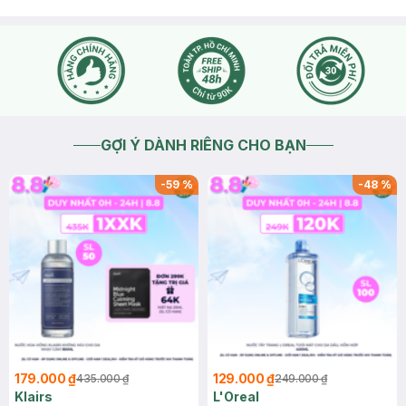
GỢI Ý DÀNH RIÊNG CHO BẠN
-
59
%
-
48
%
179.000 ₫
129.000 ₫
435.000 ₫
249.000 ₫
Klairs
L'Oreal