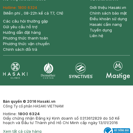
Hotline:
1800 6324
Giới thiệu Hasaki.vn
(Miễn phí , 08-22h kể cả T7, CN)
Chính sách bảo mật
Điều khoản sử dụng
Các câu hỏi thường gặp
Hasaki cẩm nang
Gửi yêu cầu hỗ trợ
Tuyển dụng
Hướng dẫn đặt hàng
Liên hệ
Phương thức thanh toán
Phương thức vận chuyển
Chính sách đổi trả
Synctives
Clinic
Dermahair
Mastige
Bản quyền © 2016 Hasaki.vn
Công Ty cổ phần HASAKI VIETNAM
Hotline:
1800 6324
Giấy chứng nhận Đăng ký Kinh doanh số 0313612829 do Sở Kế
hoạch và Đầu tư Thành phố Hồ Chí Minh cấp ngày 13/01/2016
Xem tất cả cửa hàng