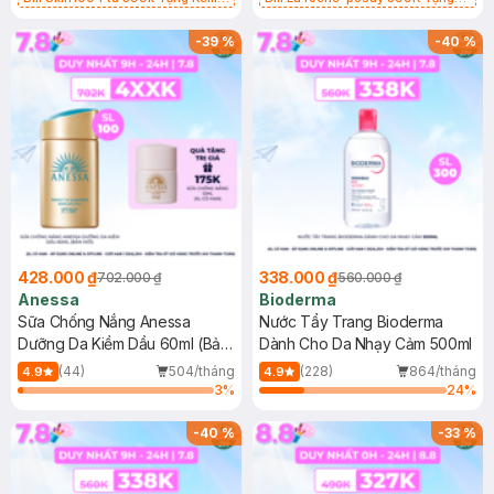
Chống Nắng Cho Da Nhạy Cảm
Gel rửa mặt da dầu nhạy cảm 50ml
SPF 50+ 20ml (SL Có Hạn)
(SL có hạn)
-
39
%
-
40
%
428.000 ₫
338.000 ₫
702.000 ₫
560.000 ₫
Anessa
Bioderma
Sữa Chống Nắng Anessa
Nước Tẩy Trang Bioderma
Dưỡng Da Kiềm Dầu 60ml (Bản
Dành Cho Da Nhạy Cảm 500ml
Mới)
(44)
504/tháng
(228)
864/tháng
4.9
4.9
3
%
24
%
-
40
%
-
33
%