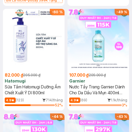
Bill La roche-posay 399K Tặng
Gel rửa mặt da dầu nhạy cảm 50ml
(SL có hạn)
-
60
%
-
49
%
82.000 ₫
107.000 ₫
205.000 ₫
209.000 ₫
Hatomugi
Garnier
Sữa Tắm Hatomugi Dưỡng Ẩm
Nước Tẩy Trang Garnier Dành
Chiết Xuất Ý Dĩ 800ml
Cho Da Dầu Và Mụn 400ml
(Mới)
(123)
714/tháng
(69)
1.1k/tháng
4.9
4.9
52
%
3
%
-
44
%
-
43
%