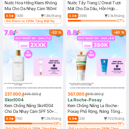
Nước Hoa Hồng Klairs Không
Nước Tẩy Trang L'Oreal Tươi
Mùi Cho Da Nhạy Cảm 180ml
Mát Cho Da Dầu, Hỗn Hợp
400ml
(148)
1.8k/tháng
(298)
2.1k/tháng
4.8
4.8
27
%
Bill Klairs từ 299k Tặng Mặt Nạ
Làm Dịu Da & Kiểm Soát Dầu Nhờn
25ml (SL Có Hạn)
-
52
%
-
40
%
237.000 ₫
367.000 ₫
495.000 ₫
610.000 ₫
Skin1004
La Roche-Posay
Kem Chống Nắng Skin1004
Kem Chống Nắng La Roche-
Cho Da Nhạy Cảm SPF 50+
Posay Phổ Rộng, Nâng Tông
50ml
Kiềm Dầu 50ml
(119)
1.0k/tháng
(28)
702/tháng
4.8
4.9
56
%
19
%
Bill Skin1004 từ 399k Tặng Kem
Bill La roche-posay 399K Tặng