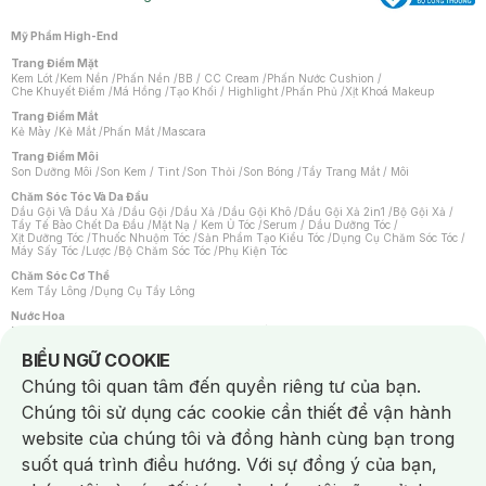
Mỹ Phẩm High-End
Trang Điểm Mặt
Kem Lót
/
Kem Nền
/
Phấn Nền
/
BB / CC Cream
/
Phấn Nước Cushion
/
Che Khuyết Điểm
/
Má Hồng
/
Tạo Khối / Highlight
/
Phấn Phủ
/
Xịt Khoá Makeup
Trang Điểm Mắt
Kẻ Mày
/
Kẻ Mắt
/
Phấn Mắt
/
Mascara
Trang Điểm Môi
Son Dưỡng Môi
/
Son Kem / Tint
/
Son Thỏi
/
Son Bóng
/
Tẩy Trang Mắt / Môi
Chăm Sóc Tóc Và Da Đầu
Dầu Gội Và Dầu Xả
/
Dầu Gội
/
Dầu Xả
/
Dầu Gội Khô
/
Dầu Gội Xả 2in1
/
Bộ Gội Xả
/
Tẩy Tế Bào Chết Da Đầu
/
Mặt Nạ / Kem Ủ Tóc
/
Serum / Dầu Dưỡng Tóc
/
Xịt Dưỡng Tóc
/
Thuốc Nhuộm Tóc
/
Sản Phẩm Tạo Kiểu Tóc
/
Dụng Cụ Chăm Sóc Tóc
/
Máy Sấy Tóc
/
Lược
/
Bộ Chăm Sóc Tóc
/
Phụ Kiện Tóc
Chăm Sóc Cơ Thể
Kem Tẩy Lông
/
Dụng Cụ Tẩy Lông
Nước Hoa
Nước Hoa Nữ
/
Nước Hoa Nam
/
Nước Hoa Cao Cấp
/
Xịt Thơm Toàn Thân
/
Nước Hoa Vùng Kín
Notice about cookies usage
BIỂU NGỮ COOKIE
Chăm Sóc Cá Nhân
Chúng tôi quan tâm đến quyền riêng tư của bạn.
Chống Muỗi
/
Khẩu Trang
/
Máy Massage
/
Mặt Nạ Xông Hơi
/
Nước Rửa Tay
/
Sản Phẩm Chăm Sóc Khác
/
Bàn Chải Đánh Răng
/
Bàn Chải Điện
/
Chúng tôi sử dụng các cookie cần thiết để vận hành
Hỗ Trợ Trắng Răng
/
Kem Đánh Răng
/
Máy Tăm Nước
/
Nước Súc Miệng
/
Tăm / Chỉ Nha Khoa
/
Xịt Thơm Miệng
/
Dung Dịch Vệ Sinh
/
Dưỡng Vùng Kín
/
website của chúng tôi và đồng hành cùng bạn trong
Khăn Ướt Vệ Sinh Vùng Kín
/
Băng Vệ Sinh
/
Tampon
/
Bọt Cạo Râu
/
Dao Cạo Râu
/
Máy Cạo Râu
suốt quá trình điều hướng. Với sự đồng ý của bạn,
Vấn Đề Về Da