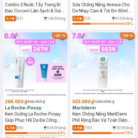
Combo 2 Nước Tẩy Trang Bí
Sữa Chống Nắng Anessa Cho
Đao Cocoon Làm Sạch & Giảm
Da Nhạy Cảm & Trẻ Em 60ml
Dầu 500ml
(Mới)
(57)
1.6k/tháng
(23)
413/tháng
5.0
5.0
34
%
-
40
%
-
59
%
266.000 ₫
553.000 ₫
445.000 ₫
1.350.000 ₫
La Roche-Posay
Martiderm
Kem Dưỡng La Roche-Posay
Kem Chống Nắng MartiDerm
Giúp Phục Hồi Da Đa Công
Phổ Rộng Bảo Vệ Toàn Diện
Dụng 40ml
40ml
(56)
936/tháng
(110)
251/tháng
4.9
4.9
43
%
75
%