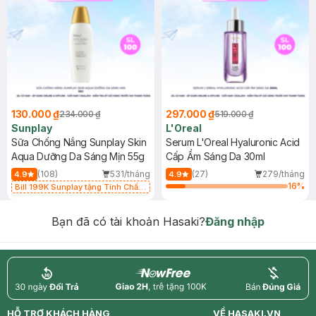
130.000 ₫
297.000 ₫
234.000 ₫
519.000 ₫
Sunplay
L'Oreal
Sữa Chống Nắng Sunplay Skin
Serum L'Oreal Hyaluronic Acid
Aqua Dưỡng Da Sáng Mịn 55g
Cấp Ẩm Sáng Da 30ml
(108)
531/tháng
(27)
279/tháng
4.9
4.9
16
%
Bill 199K Sunplay tặng Tinh Chất
Chống Nắng 7g trị giá 30K (SL có
hạn)
Bạn đã có tài khoản Hasaki?
Đăng nhập
return
nowfree
price
HỖ TRỢ KHÁCH HÀNG
VỀ HASAKI.VN