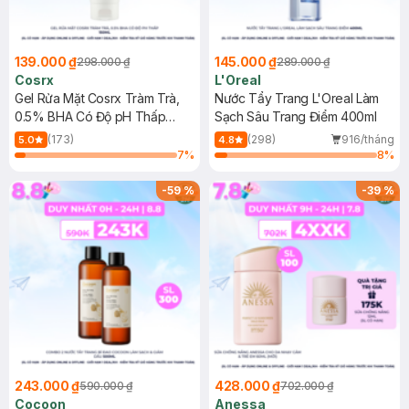
139.000 ₫
145.000 ₫
298.000 ₫
289.000 ₫
Cosrx
L'Oreal
Gel Rửa Mặt Cosrx Tràm Trà,
Nước Tẩy Trang L'Oreal Làm
0.5% BHA Có Độ pH Thấp
Sạch Sâu Trang Điểm 400ml
150ml
(173)
(298)
916/tháng
5.0
4.8
7
%
8
%
-
59
%
-
39
%
243.000 ₫
428.000 ₫
590.000 ₫
702.000 ₫
Cocoon
Anessa