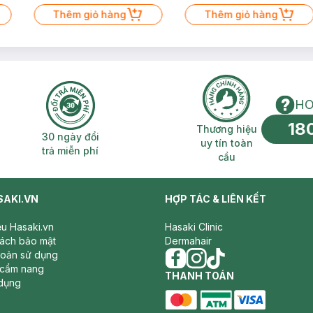
Thêm giỏ hàng
Thêm giỏ hàng
HO
18
n phí 2H
30 ngày đổi trả miễn phí
Thương hiệu uy 
Thương hiệu
30 ngày đổi
uy tín toàn
trả miễn phí
cầu
SAKI.VN
HỢP TÁC & LIÊN KẾT
iệu Hasaki.vn
Hasaki Clinic
sách bảo mật
Dermahair
hoản sử dụng
 cẩm nang
facebook
THANH TOÁN
instagram
tiktok
dụng