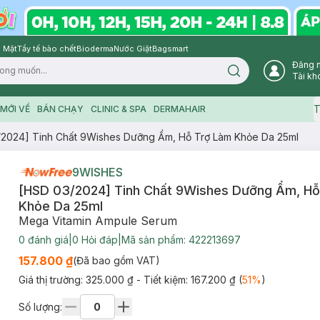
 Mặt
Tẩy tế bào chết
Bioderma
Nước Giặt
Bagsmart
Đăng 
Search icon
Tài kh
T
MỚI VỀ
BÁN CHẠY
CLINIC & SPA
DERMAHAIR
2024] Tinh Chất 9Wishes Dưỡng Ẩm, Hỗ Trợ Làm Khỏe Da 25ml
9WISHES
[HSD 03/2024] Tinh Chất 9Wishes Dưỡng Ẩm, Hỗ
Khỏe Da 25ml
Mega Vitamin Ampule Serum
0
đánh giá
|
0
Hỏi đáp
|
Mã sản phẩm:
422213697
157.800 ₫
(Đã bao gồm VAT)
Giá thị trường:
325.000 ₫
- Tiết kiệm:
167.200 ₫
(
51
%
)
Số lượng: