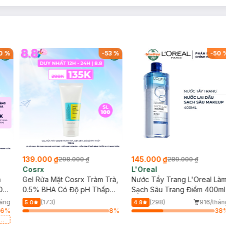
0
%
-
53
%
-
50
139.000 ₫
145.000 ₫
298.000 ₫
289.000 ₫
Cosrx
L'Oreal
h
Gel Rửa Mặt Cosrx Tràm Trà,
Nước Tẩy Trang L'Oreal Là
Da
0.5% BHA Có Độ pH Thấp
Sạch Sâu Trang Điểm 400ml
150ml
háng
(173)
(298)
916/thán
5.0
4.8
6
%
8
%
38
a