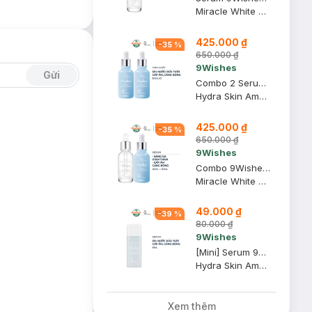
Miracle White Ampule Serum
425.000 ₫
-
35
%
650.000 ₫
9Wishes
Gửi
Combo 2 Serum 9Wishes Dưỡng Ẩm & Làm Căng Bóng Da 30ml
Hydra Skin Ampule Serum
425.000 ₫
-
35
%
650.000 ₫
9Wishes
Combo 9Wishes Serum Dưỡng Sáng, Giảm Thâm + Serum Dưỡng Ẩm Căng Bóng Da 25ml+30ml
Miracle White Ampule Serum + Hydra Skin Ampule Serum
49.000 ₫
-
39
%
80.000 ₫
9Wishes
[Mini] Serum 9Wishes Dưỡng Ẩm Căng Bóng Da 8ml
Hydra Skin Ampule Serum
Xem thêm