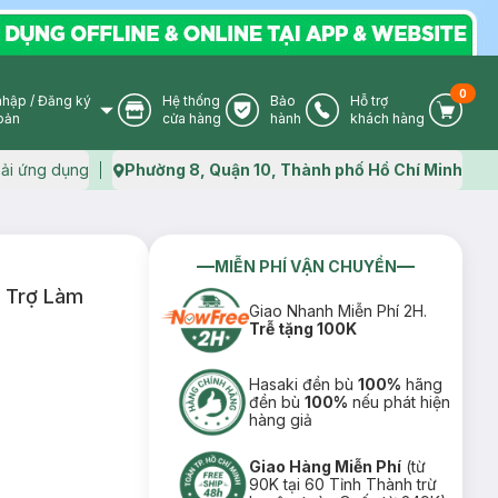
0
nhập
/
Đăng ký
Hệ thống
Bảo
Hỗ trợ
User Icon
Store Icon
Warranty Icon
Phone Icon
Cart I
oản
cửa hàng
hành
khách hàng
ải ứng dụng
Phường 8, Quận 10, Thành phố Hồ Chí Minh
Map icon
MIỄN PHÍ VẬN CHUYỂN
 Trợ Làm
Giao Nhanh Miễn Phí 2H.
Trễ tặng 100K
Hasaki đền bù
100%
hãng
đền bù
100%
nếu phát hiện
hàng giả
Giao Hàng Miễn Phí
(từ
90K tại 60 Tỉnh Thành trừ