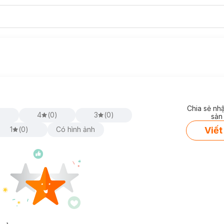
Chia sẻ nh
)
4
(
0
)
3
(
0
)
sản
Viết
1
(
0
)
Có hình ảnh