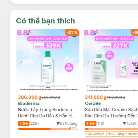
Có thể bạn thích
-
32
%
-
31
%
-
3
386.000 ₫
341.000 ₫
560.000 ₫
490.000 ₫
Bioderma
CeraVe
rma
Nước Tẩy Trang Bioderma
Sữa Rửa Mặt CeraVe Sạc
m
Dành Cho Da Dầu & Hỗn Hợp
Sâu Cho Da Thường Đến 
500ml
Dầu 473ml
/tháng
(228)
621/tháng
(116)
1.5k/t
4.9
4.9
64
%
64
%
Bill Cerave 299K Tặng Sữa Rử