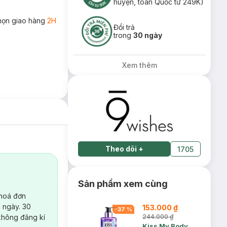
huyện, toàn Quốc từ 249K)
họn giao hàng
2H
Đổi trả
trong
30 ngày
Xem thêm
Theo dõi
+
1705
Sản phẩm xem cùng
 hoá đơn
 ngày. 30
153.000 ₫
-
37
%
không đăng kí
244.000 ₫
Kiss My Body