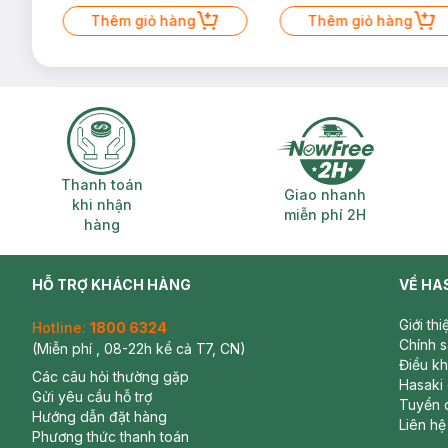
Mặt Cerave 30ml (SL có hạn)
Thêm giỏ hàng
Thêm giỏ hàng
Thanh toán khi nhận hàng
Giao nhanh miễ
Thanh toán
Giao nhanh
khi nhận
miễn phí 2H
hàng
HỖ TRỢ KHÁCH HÀNG
VỀ HA
Giới th
Hotline:
1800 6324
Chính 
(Miễn phí , 08-22h kể cả T7, CN)
Điều k
Các câu hỏi thường gặp
Hasaki
Gửi yêu cầu hỗ trợ
Tuyển 
Hướng dẫn đặt hàng
Liên hệ
Phương thức thanh toán