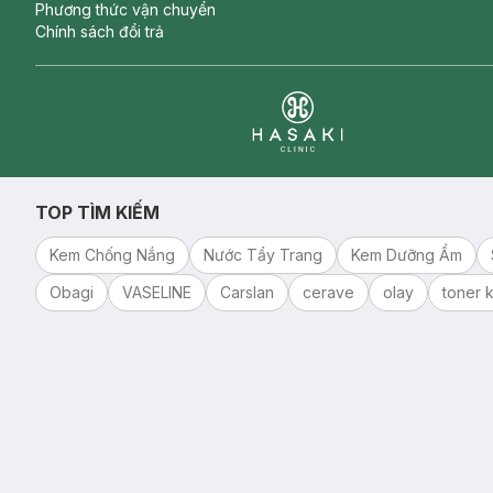
Phương thức vận chuyển
Chính sách đổi trả
Clinic
TOP TÌM KIẾM
Kem Chống Nắng
Nước Tẩy Trang
Kem Dưỡng Ẩm
Obagi
VASELINE
Carslan
cerave
olay
toner k