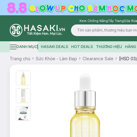
Kem Chống Nắng
Tẩy Trang
Sữa Rửa
Logo
DANH MỤC
HASAKI DEALS
HOT DEALS
THƯƠNG HIỆU
HÀNG 
Hamburger icon
Trang chủ
Sức Khỏe - Làm Đẹp
Clearance Sale
[HSD 03/