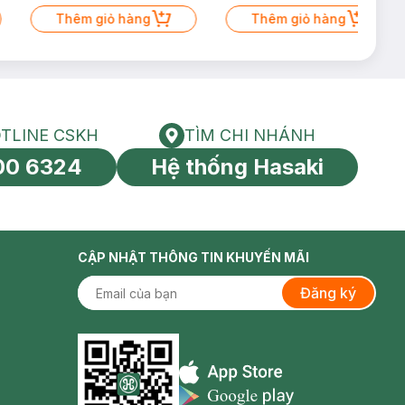
Thêm giỏ hàng
Thêm giỏ hàng
TLINE CSKH
TÌM CHI NHÁNH
HOTLINE CSKH
Tìm chi nhánh
00 6324
Hệ thống Hasaki
tín toàn cầu
CẬP NHẬT THÔNG TIN KHUYẾN MÃI
Đăng ký
Appstore icon