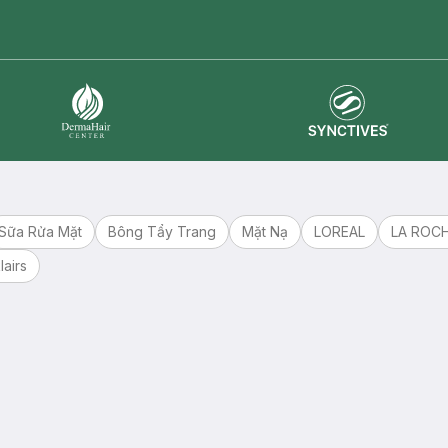
master card
ATM card
visa card
Synctives
Dermahair
Sữa Rửa Mặt
Bông Tẩy Trang
Mặt Nạ
LOREAL
LA ROC
lairs