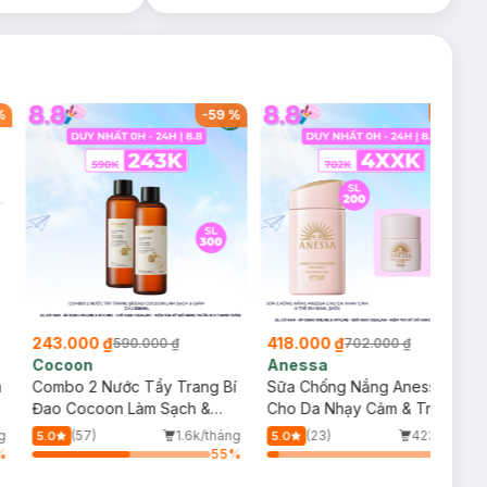
%
-
59
%
-
40
%
243.000 ₫
418.000 ₫
590.000 ₫
702.000 ₫
Cocoon
Anessa
m
Combo 2 Nước Tẩy Trang Bí
Sữa Chống Nắng Anessa
Đao Cocoon Làm Sạch &
Cho Da Nhạy Cảm & Trẻ Em
Giảm Dầu 500ml
60ml (Mới)
g
(57)
1.6k/tháng
(23)
423/tháng
5.0
5.0
%
55
%
6
%