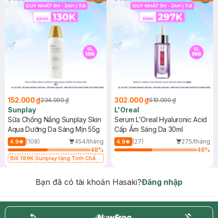
152.000 ₫
302.000 ₫
234.000 ₫
519.000 ₫
Sunplay
L'Oreal
Sữa Chống Nắng Sunplay Skin
Serum L'Oreal Hyaluronic Acid
Aqua Dưỡng Da Sáng Mịn 55g
Cấp Ẩm Sáng Da 30ml
(108)
454/tháng
(27)
275/tháng
4.9
4.9
48
%
46
%
Bill 199K Sunplay tặng Tinh Chất
Chống Nắng 7g trị giá 30K (SL có
hạn)
Bạn đã có tài khoản Hasaki?
Đăng nhập