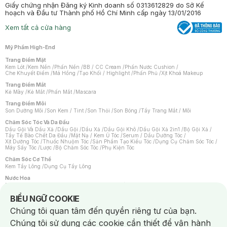
Giấy chứng nhận Đăng ký Kinh doanh số 0313612829 do Sở Kế
hoạch và Đầu tư Thành phố Hồ Chí Minh cấp ngày 13/01/2016
Xem tất cả cửa hàng
Mỹ Phẩm High-End
Trang Điểm Mặt
Kem Lót
/
Kem Nền
/
Phấn Nền
/
BB / CC Cream
/
Phấn Nước Cushion
/
Che Khuyết Điểm
/
Má Hồng
/
Tạo Khối / Highlight
/
Phấn Phủ
/
Xịt Khoá Makeup
Trang Điểm Mắt
Kẻ Mày
/
Kẻ Mắt
/
Phấn Mắt
/
Mascara
Trang Điểm Môi
Son Dưỡng Môi
/
Son Kem / Tint
/
Son Thỏi
/
Son Bóng
/
Tẩy Trang Mắt / Môi
Chăm Sóc Tóc Và Da Đầu
Dầu Gội Và Dầu Xả
/
Dầu Gội
/
Dầu Xả
/
Dầu Gội Khô
/
Dầu Gội Xả 2in1
/
Bộ Gội Xả
/
Tẩy Tế Bào Chết Da Đầu
/
Mặt Nạ / Kem Ủ Tóc
/
Serum / Dầu Dưỡng Tóc
/
Xịt Dưỡng Tóc
/
Thuốc Nhuộm Tóc
/
Sản Phẩm Tạo Kiểu Tóc
/
Dụng Cụ Chăm Sóc Tóc
/
Máy Sấy Tóc
/
Lược
/
Bộ Chăm Sóc Tóc
/
Phụ Kiện Tóc
Chăm Sóc Cơ Thể
Kem Tẩy Lông
/
Dụng Cụ Tẩy Lông
Nước Hoa
Nước Hoa Nữ
/
Nước Hoa Nam
/
Nước Hoa Cao Cấp
/
Xịt Thơm Toàn Thân
/
Nước Hoa Vùng Kín
Notice about cookies usage
BIỂU NGỮ COOKIE
Chăm Sóc Cá Nhân
Chúng tôi quan tâm đến quyền riêng tư của bạn.
Chống Muỗi
/
Khẩu Trang
/
Máy Massage
/
Mặt Nạ Xông Hơi
/
Nước Rửa Tay
/
Sản Phẩm Chăm Sóc Khác
/
Bàn Chải Đánh Răng
/
Bàn Chải Điện
/
Chúng tôi sử dụng các cookie cần thiết để vận hành
Hỗ Trợ Trắng Răng
/
Kem Đánh Răng
/
Máy Tăm Nước
/
Nước Súc Miệng
/