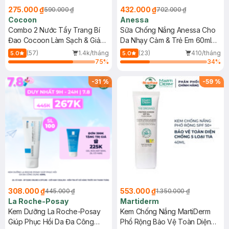
275.000 ₫
432.000 ₫
590.000 ₫
702.000 ₫
Cocoon
Anessa
Combo 2 Nước Tẩy Trang Bí
Sữa Chống Nắng Anessa Cho
Đao Cocoon Làm Sạch & Giảm
Da Nhạy Cảm & Trẻ Em 60ml
Dầu 500ml
(Mới)
(57)
1.4k/tháng
(23)
410/tháng
5.0
5.0
75
%
34
%
-
31
%
-
59
%
308.000 ₫
553.000 ₫
445.000 ₫
1.350.000 ₫
La Roche-Posay
Martiderm
Kem Dưỡng La Roche-Posay
Kem Chống Nắng MartiDerm
Giúp Phục Hồi Da Đa Công
Phổ Rộng Bảo Vệ Toàn Diện