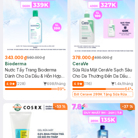
343.000 ₫
378.000 ₫
560.000 ₫
490.000 ₫
Bioderma
CeraVe
Nước Tẩy Trang Bioderma
Sữa Rửa Mặt CeraVe Sạch Sâu
Dành Cho Da Dầu & Hỗn Hợp
Cho Da Thường Đến Da Dầu
500ml
473ml
(228)
698/tháng
(116)
1.4k/tháng
4.9
4.9
89
%
64
%
Bill Cerave 299K Tặng Sữa Rửa
Mặt Cerave 30ml (SL có hạn)
-
53
%
-
37
%