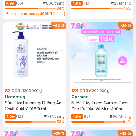
Dụng 40ml
40ml
(56)
808/tháng
(110)
251/tháng
4.9
4.9
64
%
75
%
Bill La roche-posay 399K Tặng
Gel rửa mặt da dầu nhạy cảm 50ml
(SL có hạn)
-
60
%
-
36
%
82.000 ₫
133.000 ₫
205.000 ₫
209.000 ₫
Hatomugi
Garnier
Sữa Tắm Hatomugi Dưỡng Ẩm
Nước Tẩy Trang Garnier Dành
Chiết Xuất Ý Dĩ 800ml
Cho Da Dầu Và Mụn 400ml
(Mới)
(123)
714/tháng
(69)
907/tháng
4.9
4.9
52
%
64
%
-
35
%
-
42
%