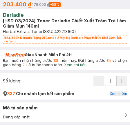
203.400 ₫
479.000 ₫
-
58
%
Derladie
[HSD 03/2024] Toner Derladie Chiết Xuất Tràm Trà Làm
Giảm Mụn 140ml
Herbal Extract Toner
(SKU:
422213160
)
BILL 399K Derladie Tặng 01 Combo 2 Mặt Nạ Derladie Phục Hồi Da Khô 30ml (SL
có hạn)
Giao Nhanh Miễn Phí 2H
Bạn muốn nhận hàng trước
10h
hôm nay. Đặt hàng trước
8h
và chọn
giao hàng
2H
ở bước thanh toán.
Xem chi tiết
Số lượng:
337
Chi nhánh tạm hết sản phẩm
Xem thêm
Mô tả sản phẩm
Đang cập nhật