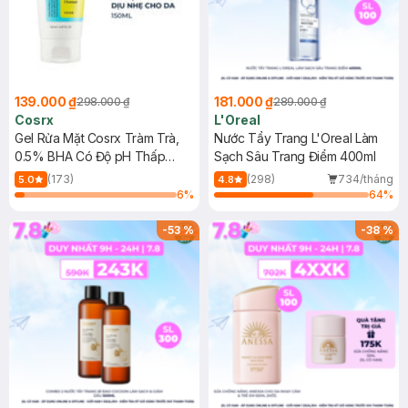
139.000 ₫
181.000 ₫
298.000 ₫
289.000 ₫
Cosrx
L'Oreal
Gel Rửa Mặt Cosrx Tràm Trà,
Nước Tẩy Trang L'Oreal Làm
0.5% BHA Có Độ pH Thấp
Sạch Sâu Trang Điểm 400ml
150ml
(173)
(298)
734/tháng
5.0
4.8
6
%
64
%
-
53
%
-
38
%