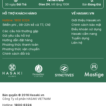
return
nowfree
price
HỖ TRỢ KHÁCH HÀNG
VỀ HASAKI.VN
Hotline:
1800 6324
Giới thiệu Hasaki.vn
(Miễn phí , 08-22h kể cả T7, CN)
Chính sách bảo mật
Điều khoản sử dụng
Các câu hỏi thường gặp
Hasaki cẩm nang
Gửi yêu cầu hỗ trợ
Tuyển dụng
Hướng dẫn đặt hàng
Liên hệ
Phương thức thanh toán
Phương thức vận chuyển
Chính sách đổi trả
Synctives
Clinic
Dermahair
Mastige
Bản quyền © 2016 Hasaki.vn
Công Ty cổ phần HASAKI VIETNAM
Hotline:
1800 6324