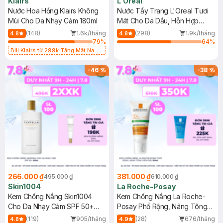
Klairs
L'Oreal
Nước Hoa Hồng Klairs Không
Nước Tẩy Trang L'Oreal Tươi
Mùi Cho Da Nhạy Cảm 180ml
Mát Cho Da Dầu, Hỗn Hợp
400ml
(148)
1.6k/tháng
(298)
1.9k/tháng
4.8
4.8
79
%
64
%
Bill Klairs từ 299k Tặng Mặt Nạ
Làm Dịu Da & Kiểm Soát Dầu Nhờn
25ml (SL Có Hạn)
-
46
%
-
38
%
266.000 ₫
381.000 ₫
495.000 ₫
610.000 ₫
Skin1004
La Roche-Posay
Kem Chống Nắng Skin1004
Kem Chống Nắng La Roche-
Cho Da Nhạy Cảm SPF 50+
Posay Phổ Rộng, Nâng Tông
50ml
Kiềm Dầu 50ml
(119)
905/tháng
(28)
676/tháng
4.8
4.9