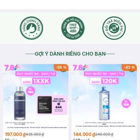
GỢI Ý DÀNH RIÊNG CHO BẠN
-
55
%
-
42
%
197.000 ₫
144.000 ₫
435.000 ₫
249.000 ₫