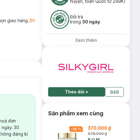
huyện, toàn Quốc từ 249K)
Đổi trả
họn giao hàng
2H
trong
30 ngày
Xem thêm
Theo dõi
+
949
Sản phẩm xem cùng
 hoá đơn
 ngày. 30
370.000 ₫
-
36
%
không đăng kí
578.000 ₫
B.O.M