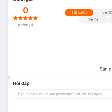
0
Tất cả
(
0
)
5
(
0
2
(
0
)
0
đánh giá
Sản p
Hỏi đáp