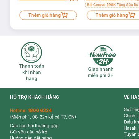
Bill Cerave 299K Tặng Sữa Rử
Mặt Cerave 30ml (SL có hạn)
Thêm giỏ hàng
Thêm giỏ hàng
Thanh toán khi nhận hàng
Giao nhanh miễ
Thanh toán
Giao nhanh
khi nhận
miễn phí 2H
hàng
HỖ TRỢ KHÁCH HÀNG
VỀ HA
Giới th
Hotline:
1800 6324
Chính 
(Miễn phí , 08-22h kể cả T7, CN)
Điều k
Các câu hỏi thường gặp
Hasaki
Gửi yêu cầu hỗ trợ
Tuyển 
Hướng dẫn đặt hàng