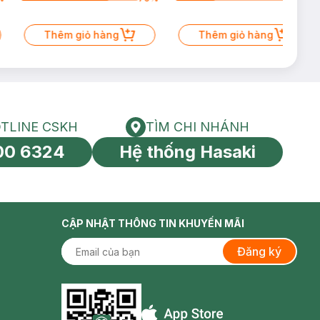
Thêm giỏ hàng
Thêm giỏ hàng
TLINE CSKH
TÌM CHI NHÁNH
HOTLINE CSKH
Tìm chi nhánh
00 6324
Hệ thống Hasaki
tín toàn cầu
CẬP NHẬT THÔNG TIN KHUYẾN MÃI
Đăng ký