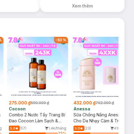
Dầu Không Màu
Xem thêm
7g trị giá 198K
(SL có hạn)
%
-
53
%
-
38
%
275.000 ₫
432.000 ₫
590.000 ₫
702.000 ₫
Cocoon
Anessa
m
Combo 2 Nước Tẩy Trang Bí
Sữa Chống Nắng Anessa
Đao Cocoon Làm Sạch &
Cho Da Nhạy Cảm & Trẻ Em
Giảm Dầu 500ml
60ml (Mới)
g
(57)
1.4k/tháng
(23)
410/tháng
5.0
5.0
%
75
%
34
%