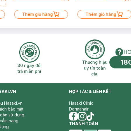
a
Thêm giỏ hàng
Thêm giỏ hàng
HO
18
n phí 2H
30 ngày đổi trả miễn phí
Thương hiệu uy 
Thương hiệu
30 ngày đổi
uy tín toàn
trả miễn phí
cầu
SAKI.VN
HỢP TÁC & LIÊN KẾT
iệu Hasaki.vn
Hasaki Clinic
sách bảo mật
Dermahair
hoản sử dụng
 cẩm nang
facebook
THANH TOÁN
instagram
tiktok
dụng