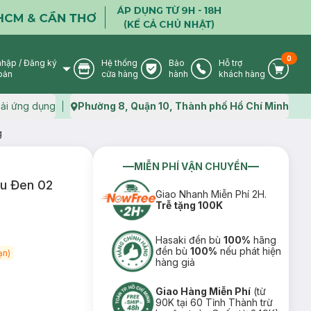
0
nhập
/
Đăng ký
Hệ thống
Bảo
Hỗ trợ
User Icon
Store Icon
Warranty Icon
Phone Icon
Cart I
oản
cửa hàng
hành
khách hàng
ải ứng dụng
Phường 8, Quận 10, Thành phố Hồ Chí Minh
Map icon
g
MIỄN PHÍ VẬN CHUYỂN
âu Đen 02
Giao Nhanh Miễn Phí 2H.
Trễ tặng 100K
Hasaki đền bù
100%
hãng
đền bù
100%
nếu phát hiện
ạn)
hàng giả
Giao Hàng Miễn Phí
(từ
90K tại 60 Tỉnh Thành trừ