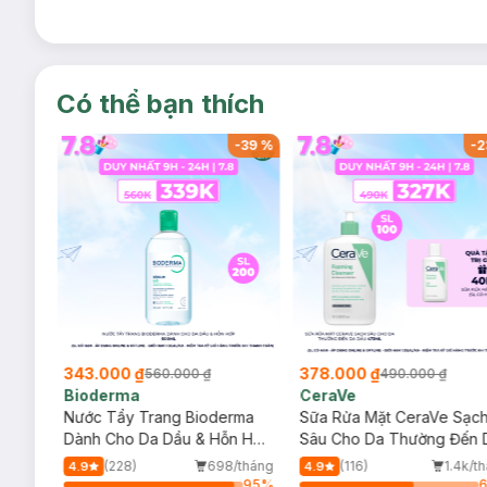
Có thể bạn thích
-
37
%
-
39
%
-
2
343.000 ₫
378.000 ₫
560.000 ₫
490.000 ₫
Bioderma
CeraVe
rma
Nước Tẩy Trang Bioderma
Sữa Rửa Mặt CeraVe Sạc
m
Dành Cho Da Dầu & Hỗn Hợp
Sâu Cho Da Thường Đến 
500ml
Dầu 473ml
/tháng
(228)
698/tháng
(116)
1.4k/t
4.9
4.9
92
%
95
%