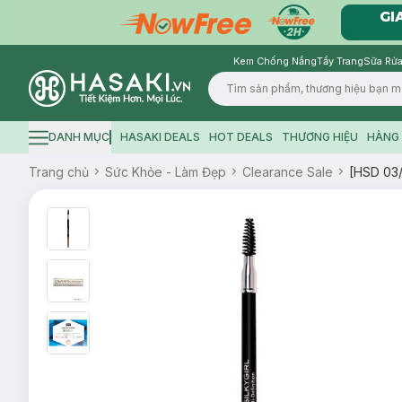
Kem Chống Nắng
Tẩy Trang
Sữa Rửa
Logo
DANH MỤC
HASAKI DEALS
HOT DEALS
THƯƠNG HIỆU
HÀNG 
Hamburger icon
Trang chủ
Sức Khỏe - Làm Đẹp
Clearance Sale
[HSD 03/