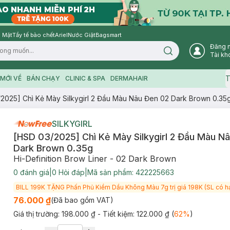
 Mặt
Tẩy tế bào chết
Ariel
Nước Giặt
Bagsmart
Đăng 
Search icon
Tài kh
T
MỚI VỀ
BÁN CHẠY
CLINIC & SPA
DERMAHAIR
2025] Chì Kẻ Mày Silkygirl 2 Đầu Màu Nâu Đen 02 Dark Brown 0.35
SILKYGIRL
[HSD 03/2025] Chì Kẻ Mày Silkygirl 2 Đầu Màu N
Dark Brown 0.35g
Hi-Definition Brow Liner - 02 Dark Brown
0
đánh giá
|
0
Hỏi đáp
|
Mã sản phẩm:
422225663
BILL 199K TẶNG Phấn Phủ Kiềm Dầu Không Màu 7g trị giá 198K (SL có h
76.000 ₫
(Đã bao gồm VAT)
Giá thị trường:
198.000 ₫
- Tiết kiệm:
122.000 ₫
(
62
%
)