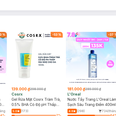
3
%
-
53
%
-
37
139.000 ₫
181.000 ₫
298.000 ₫
289.000 ₫
Cosrx
L'Oreal
h
Gel Rửa Mặt Cosrx Tràm Trà,
Nước Tẩy Trang L'Oreal Là
Da
0.5% BHA Có Độ pH Thấp
Sạch Sâu Trang Điểm 400ml
150ml
háng
(173)
(298)
734/thán
5.0
4.8
64
%
7
%
64