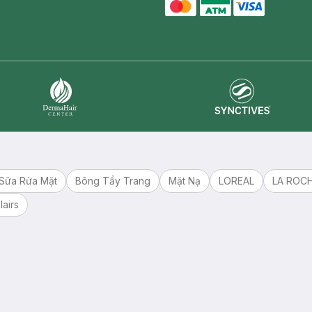
master card
ATM card
visa card
Synctives
Dermahair
Sữa Rửa Mặt
Bông Tẩy Trang
Mặt Nạ
LOREAL
LA ROC
lairs