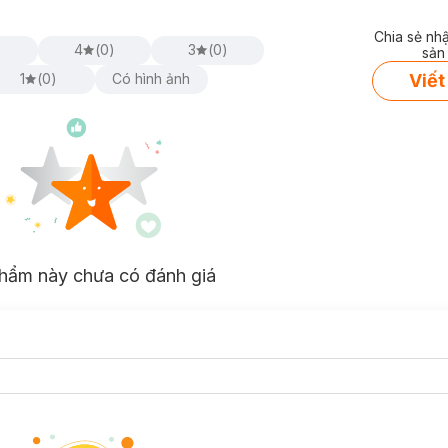
Chia sẻ nh
)
4
(
0
)
3
(
0
)
sản
Viết
1
(
0
)
Có hình ảnh
hẩm này chưa có đánh giá