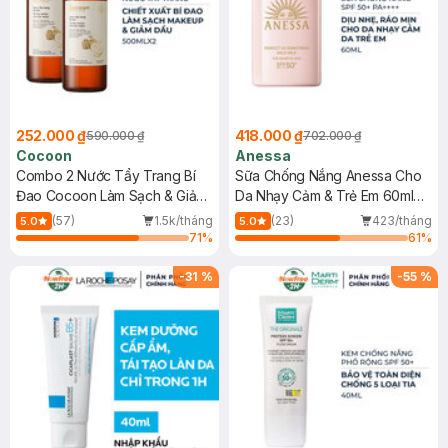
252.000 ₫
418.000 ₫
590.000 ₫
702.000 ₫
Cocoon
Anessa
Combo 2 Nước Tẩy Trang Bí
Sữa Chống Nắng Anessa Cho
Đao Cocoon Làm Sạch & Giảm
Da Nhạy Cảm & Trẻ Em 60ml
Dầu 500ml
(Mới)
(57)
1.5k/tháng
(23)
423/tháng
5.0
5.0
71
%
61
%
-
31
%
-
55
%