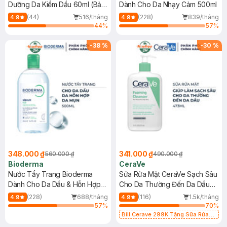
Dưỡng Da Kiềm Dầu 60ml (Bản
Dành Cho Da Nhạy Cảm 500ml
Mới)
(44)
516/tháng
(228)
839/tháng
4.9
4.9
44
%
57
%
-
38
%
-
30
%
348.000 ₫
341.000 ₫
560.000 ₫
490.000 ₫
Bioderma
CeraVe
Nước Tẩy Trang Bioderma
Sữa Rửa Mặt CeraVe Sạch Sâu
Dành Cho Da Dầu & Hỗn Hợp
Cho Da Thường Đến Da Dầu
500ml
473ml
(228)
688/tháng
(116)
1.5k/tháng
4.9
4.9
57
%
70
%
Bill Cerave 299K Tặng Sữa Rửa
Mặt Cerave 30ml (SL có hạn)