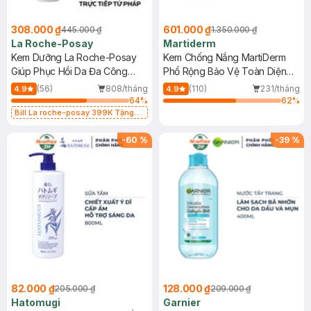
308.000 ₫
601.000 ₫
445.000 ₫
1.350.000 ₫
La Roche-Posay
Martiderm
Kem Dưỡng La Roche-Posay
Kem Chống Nắng MartiDerm
Giúp Phục Hồi Da Đa Công
Phổ Rộng Bảo Vệ Toàn Diện
Dụng 40ml
40ml
(56)
808/tháng
(110)
231/tháng
4.9
4.9
64
%
62
%
Bill La roche-posay 399K Tặng
Gel rửa mặt da dầu nhạy cảm 50ml
(SL có hạn)
-
60
%
-
39
%
82.000 ₫
128.000 ₫
205.000 ₫
209.000 ₫
Hatomugi
Garnier