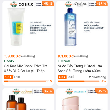
-
53
%
-
37
%
139.000 ₫
181.000 ₫
298.000 ₫
289.000 ₫
Cosrx
L'Oreal
Gel Rửa Mặt Cosrx Tràm Trà,
Nước Tẩy Trang L'Oreal Làm
0.5% BHA Có Độ pH Thấp
Sạch Sâu Trang Điểm 400ml
150ml
(173)
(298)
734/tháng
5.0
4.8
10
%
64
%
-
57
%
-
40
%