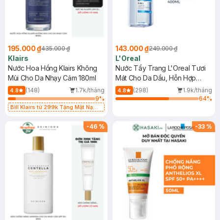
195.000 ₫
143.000 ₫
435.000 ₫
249.000 ₫
Klairs
L'Oreal
Nước Hoa Hồng Klairs Không
Nước Tẩy Trang L'Oreal Tươi
Mùi Cho Da Nhạy Cảm 180ml
Mát Cho Da Dầu, Hỗn Hợp
400ml
(148)
1.7k/tháng
(298)
1.9k/tháng
4.8
4.8
9
%
64
%
Bill Klairs từ 299k Tặng Mặt Nạ
Làm Dịu Da & Kiểm Soát Dầu Nhờn
25ml (SL Có Hạn)
-
46
%
-
33
%