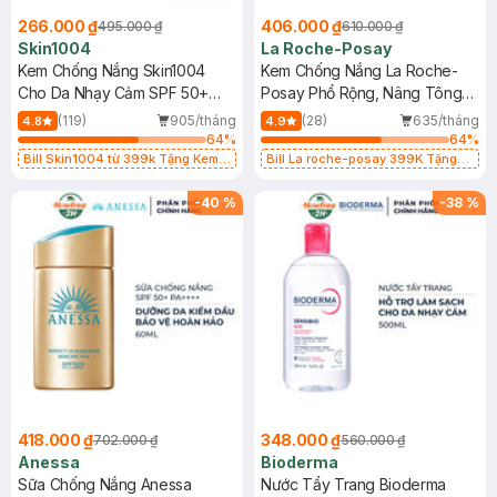
266.000 ₫
406.000 ₫
495.000 ₫
610.000 ₫
Skin1004
La Roche-Posay
Kem Chống Nắng Skin1004
Kem Chống Nắng La Roche-
Cho Da Nhạy Cảm SPF 50+
Posay Phổ Rộng, Nâng Tông
50ml
Kiềm Dầu 50ml
(119)
905/tháng
(28)
635/tháng
4.8
4.9
64
%
64
%
Bill Skin1004 từ 399k Tặng Kem
Bill La roche-posay 399K Tặng
Chống Nắng Cho Da Nhạy Cảm
Gel rửa mặt da dầu nhạy cảm 50ml
SPF 50+ 20ml (SL Có Hạn)
(SL có hạn)
-
40
%
-
38
%
418.000 ₫
348.000 ₫
702.000 ₫
560.000 ₫
Anessa
Bioderma
Sữa Chống Nắng Anessa
Nước Tẩy Trang Bioderma