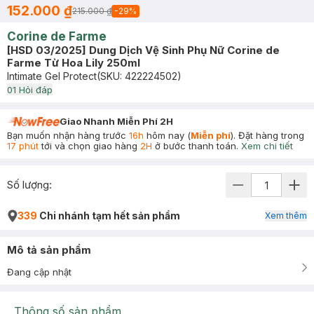
152.000 ₫
215.000 ₫
-
29
%
Corine de Farme
[HSD 03/2025] Dung Dịch Vệ Sinh Phụ Nữ Corine de
Farme Từ Hoa Lily 250ml
Intimate Gel Protect
(SKU:
422224502
)
0
1
Hỏi đáp
Giao Nhanh Miễn Phí 2H
Bạn muốn nhận hàng trước
16h
hôm nay (
Miễn phí
). Đặt hàng trong
17 phút
tới và chọn giao hàng
2H
ở bước thanh toán.
Xem chi tiết
Số lượng:
339
Chi nhánh tạm hết sản phẩm
Xem thêm
Mô tả sản phẩm
Đang cập nhật
Thông số sản phẩm