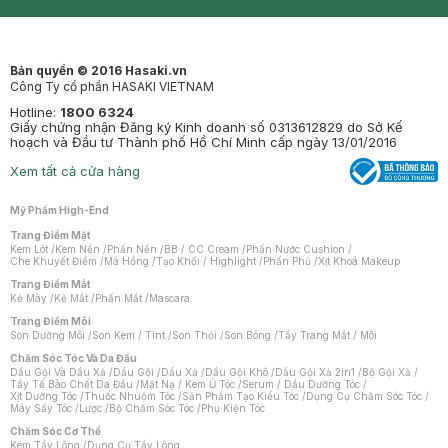
Synctives
Clinic
Dermahair
Mastige
Bản quyền © 2016 Hasaki.vn
Công Ty cổ phần HASAKI VIETNAM
Hotline:
1800 6324
Giấy chứng nhận Đăng ký Kinh doanh số 0313612829 do Sở Kế
hoạch và Đầu tư Thành phố Hồ Chí Minh cấp ngày 13/01/2016
Xem tất cả cửa hàng
Mỹ Phẩm High-End
Trang Điểm Mặt
Kem Lót
/
Kem Nền
/
Phấn Nền
/
BB / CC Cream
/
Phấn Nước Cushion
/
Che Khuyết Điểm
/
Má Hồng
/
Tạo Khối / Highlight
/
Phấn Phủ
/
Xịt Khoá Makeup
Trang Điểm Mắt
Kẻ Mày
/
Kẻ Mắt
/
Phấn Mắt
/
Mascara
Trang Điểm Môi
Son Dưỡng Môi
/
Son Kem / Tint
/
Son Thỏi
/
Son Bóng
/
Tẩy Trang Mắt / Môi
Chăm Sóc Tóc Và Da Đầu
Dầu Gội Và Dầu Xả
/
Dầu Gội
/
Dầu Xả
/
Dầu Gội Khô
/
Dầu Gội Xả 2in1
/
Bộ Gội Xả
/
Tẩy Tế Bào Chết Da Đầu
/
Mặt Nạ / Kem Ủ Tóc
/
Serum / Dầu Dưỡng Tóc
/
Xịt Dưỡng Tóc
/
Thuốc Nhuộm Tóc
/
Sản Phẩm Tạo Kiểu Tóc
/
Dụng Cụ Chăm Sóc Tóc
/
Máy Sấy Tóc
/
Lược
/
Bộ Chăm Sóc Tóc
/
Phụ Kiện Tóc
Chăm Sóc Cơ Thể
Kem Tẩy Lông
/
Dụng Cụ Tẩy Lông