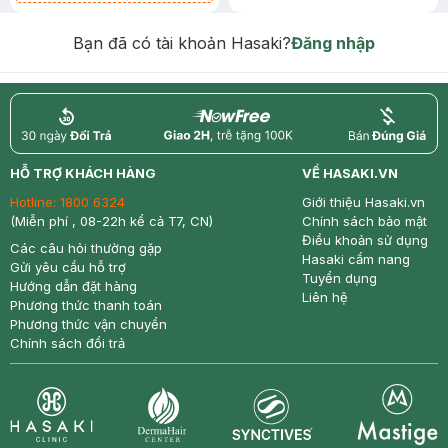
Chống Nắng 7g trị giá 30K (SL có
hạn)
Bạn đã có tài khoản Hasaki?
Đăng nhập
return
nowfree
price
HỖ TRỢ KHÁCH HÀNG
VỀ HASAKI.VN
Hotline:
1800 6324
Giới thiệu Hasaki.vn
(Miễn phí , 08-22h kể cả T7, CN)
Chính sách bảo mật
Điều khoản sử dụng
Các câu hỏi thường gặp
Hasaki cẩm nang
Gửi yêu cầu hỗ trợ
Tuyển dụng
Hướng dẫn đặt hàng
Liên hệ
Phương thức thanh toán
Phương thức vận chuyển
Chính sách đổi trả