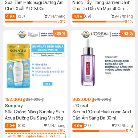
Sữa Tắm Hatomugi Dưỡng Ẩm
Nước Tẩy Trang Garnier Dành
Chiết Xuất Ý Dĩ 800ml
Cho Da Dầu Và Mụn 400ml
(Mới)
(123)
714/tháng
(69)
942/tháng
4.9
4.9
53
%
64
%
-
35
%
-
42
%
152.000 ₫
302.000 ₫
234.000 ₫
519.000 ₫
Sunplay
L'Oreal
Sữa Chống Nắng Sunplay Skin
Serum L'Oreal Hyaluronic Acid
Aqua Dưỡng Da Sáng Mịn 55g
Cấp Ẩm Sáng Da 30ml
(108)
454/tháng
(27)
275/tháng
4.9
4.9
48
%
51
%
Bill 199K Sunplay tặng Tinh Chất