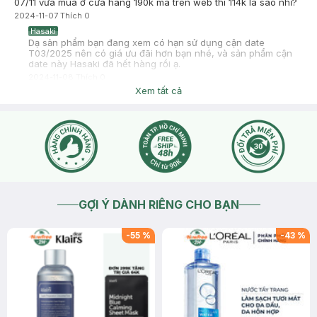
07/11 vừa mua ở cửa hàng 190k mà trên web thì 114k là sao nhỉ?
2024-11-07
Thích
0
Hasaki
Dạ sản phẩm bạn đang xem có hạn sử dụng cận date
T03/2025 nên có giá ưu đãi hơn bạn nhé, và sản phẩm cận
date này Hasaki đã hết hàng rồi ạ.
2024-11-08
Thích
0
Xem tất cả
GỢI Ý DÀNH RIÊNG CHO BẠN
-
55
%
-
43
%