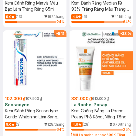
Kem Đánh Răng Marvis Màu
Kem Đánh Răng Median IQ
Bạc Làm Trắng Răng 85ml
93% Trắng Răng Màu Trắng
Bạc 120g
(13)
162/tháng
(6)
411/tháng
5.0
4.8
24
%
64
%
-
5
%
-
38
%
102.000 ₫
381.000 ₫
107.500 ₫
610.000 ₫
Sensodyne
La Roche-Posay
Kem Đánh Răng Sensodyne
Kem Chống Nắng La Roche-
Gentle Whitening Làm Sáng
Posay Phổ Rộng, Nâng Tông
Răng 160g
Kiềm Dầu 50ml
(3)
128/tháng
(28)
676/tháng
5.0
4.9
64
%
25
%
Bill La roche-posay 399K Tặng