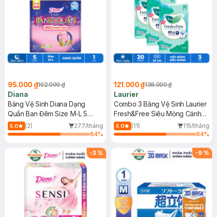
95.000 ₫
121.000 ₫
102.000 ₫
138.000 ₫
Diana
Laurier
Băng Vệ Sinh Diana Dạng
Combo 3 Băng Vệ Sinh Laurier
Quần Ban Đêm Size M-L 5
Fresh&Free Siêu Mỏng Cánh
Chiếc/Gói
20M
(2)
277/tháng
(11)
115/tháng
5.0
5.0
64
%
64
%
-
3
%
-
9
%