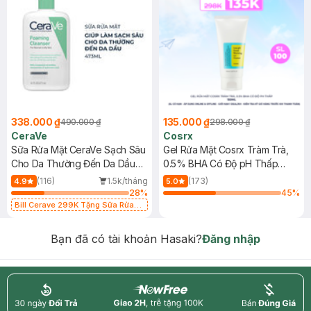
338.000 ₫
135.000 ₫
490.000 ₫
298.000 ₫
CeraVe
Cosrx
Sữa Rửa Mặt CeraVe Sạch Sâu
Gel Rửa Mặt Cosrx Tràm Trà,
Cho Da Thường Đến Da Dầu
0.5% BHA Có Độ pH Thấp
473ml
150ml
(116)
1.5k/tháng
(173)
4.9
5.0
28
%
45
%
Bill Cerave 299K Tặng Sữa Rửa
Mặt Cerave 30ml (SL có hạn)
Bạn đã có tài khoản Hasaki?
Đăng nhập