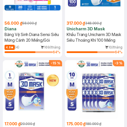
56.000 ₫
317.000 ₫
58.000 ₫
348.000 ₫
Diana
Unicharm 3D Mask
Băng Vệ Sinh Diana Sensi Siêu
Khẩu Trang Unicharm 3D Mask
Mỏng Cánh 20 Miếng/Gói
Siêu Thoáng Khí 100 Miếng
(4)
169/tháng
10/tháng
4.8
64
%
64
%
-
15
%
-
3
%
17.000 ₫
175.000 ₫
20.000 ₫
180.000 ₫