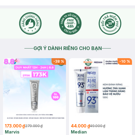
GỢI Ý DÀNH RIÊNG CHO BẠN
-
38
%
-
10
%
173.000 ₫
44.000 ₫
279.000 ₫
49.000 ₫
Marvis
Median