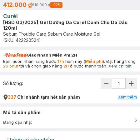
412.000 ₫
610.000 ₫
-
32
%
Curél
[HSD 03/2025] Gel Dưỡng Da Curél Dành Cho Da Dầu
120ml
Sebum Trouble Care Sebum Care Moisture Gel
(SKU:
422220524
)
Giao Nhanh Miễn Phí 2H
Bạn muốn nhận hàng trước
17h
hôm nay (
Miễn phí
). Đặt hàng trong
26 phút
tới và chọn giao hàng
2H
ở bước thanh toán.
Xem chi tiết
Số lượng:
337
Chi nhánh tạm hết sản phẩm
Xem thêm
Mô tả sản phẩm
Đang cập nhật
Thông số sản phẩm