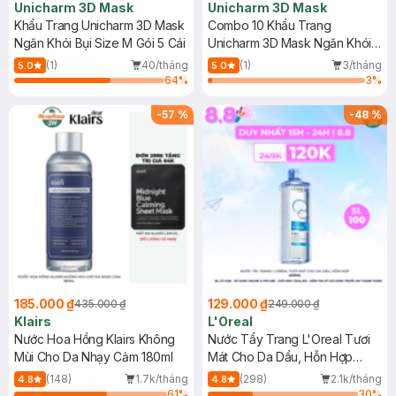
Unicharm 3D Mask
Unicharm 3D Mask
Khẩu Trang Unicharm 3D Mask
Combo 10 Khẩu Trang
Ngăn Khói Bụi Size M Gói 5 Cái
Unicharm 3D Mask Ngăn Khói
Bụi Size M 5 Miếng/Gói
(1)
40/tháng
(1)
3/tháng
5.0
5.0
64
%
3
%
-
57
%
-
48
%
185.000 ₫
129.000 ₫
435.000 ₫
249.000 ₫
Klairs
L'Oreal
Nước Hoa Hồng Klairs Không
Nước Tẩy Trang L'Oreal Tươi
Mùi Cho Da Nhạy Cảm 180ml
Mát Cho Da Dầu, Hỗn Hợp
400ml
(148)
1.7k/tháng
(298)
2.1k/tháng
4.8
4.8
61
%
30
%