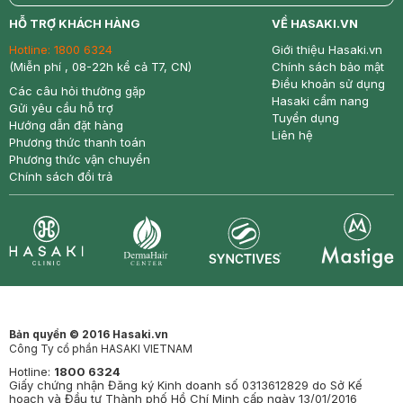
return
nowfree
price
HỖ TRỢ KHÁCH HÀNG
VỀ HASAKI.VN
Hotline:
1800 6324
Giới thiệu Hasaki.vn
(Miễn phí , 08-22h kể cả T7, CN)
Chính sách bảo mật
Điều khoản sử dụng
Các câu hỏi thường gặp
Hasaki cẩm nang
Gửi yêu cầu hỗ trợ
Tuyển dụng
Hướng dẫn đặt hàng
Liên hệ
Phương thức thanh toán
Phương thức vận chuyển
Chính sách đổi trả
Synctives
Clinic
Dermahair
Mastige
Bản quyền © 2016 Hasaki.vn
Công Ty cổ phần HASAKI VIETNAM
Hotline:
1800 6324
Giấy chứng nhận Đăng ký Kinh doanh số 0313612829 do Sở Kế
hoạch và Đầu tư Thành phố Hồ Chí Minh cấp ngày 13/01/2016