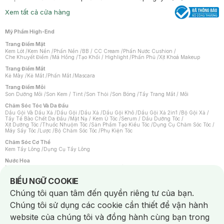
Xem tất cả cửa hàng
Mỹ Phẩm High-End
Trang Điểm Mặt
Kem Lót
/
Kem Nền
/
Phấn Nền
/
BB / CC Cream
/
Phấn Nước Cushion
/
Che Khuyết Điểm
/
Má Hồng
/
Tạo Khối / Highlight
/
Phấn Phủ
/
Xịt Khoá Makeup
Trang Điểm Mắt
Kẻ Mày
/
Kẻ Mắt
/
Phấn Mắt
/
Mascara
Trang Điểm Môi
Son Dưỡng Môi
/
Son Kem / Tint
/
Son Thỏi
/
Son Bóng
/
Tẩy Trang Mắt / Môi
Chăm Sóc Tóc Và Da Đầu
Dầu Gội Và Dầu Xả
/
Dầu Gội
/
Dầu Xả
/
Dầu Gội Khô
/
Dầu Gội Xả 2in1
/
Bộ Gội Xả
/
Tẩy Tế Bào Chết Da Đầu
/
Mặt Nạ / Kem Ủ Tóc
/
Serum / Dầu Dưỡng Tóc
/
Xịt Dưỡng Tóc
/
Thuốc Nhuộm Tóc
/
Sản Phẩm Tạo Kiểu Tóc
/
Dụng Cụ Chăm Sóc Tóc
/
Máy Sấy Tóc
/
Lược
/
Bộ Chăm Sóc Tóc
/
Phụ Kiện Tóc
Chăm Sóc Cơ Thể
Kem Tẩy Lông
/
Dụng Cụ Tẩy Lông
Nước Hoa
Nước Hoa Nữ
/
Nước Hoa Nam
/
Nước Hoa Cao Cấp
/
Xịt Thơm Toàn Thân
/
Nước Hoa Vùng Kín
Notice about cookies usage
BIỂU NGỮ COOKIE
Chăm Sóc Cá Nhân
Chúng tôi quan tâm đến quyền riêng tư của bạn.
Chống Muỗi
/
Khẩu Trang
/
Máy Massage
/
Mặt Nạ Xông Hơi
/
Nước Rửa Tay
/
Sản Phẩm Chăm Sóc Khác
/
Bàn Chải Đánh Răng
/
Bàn Chải Điện
/
Chúng tôi sử dụng các cookie cần thiết để vận hành
Hỗ Trợ Trắng Răng
/
Kem Đánh Răng
/
Máy Tăm Nước
/
Nước Súc Miệng
/
Tăm / Chỉ Nha Khoa
/
Xịt Thơm Miệng
/
Dung Dịch Vệ Sinh
/
Dưỡng Vùng Kín
/
website của chúng tôi và đồng hành cùng bạn trong
Khăn Ướt Vệ Sinh Vùng Kín
/
Băng Vệ Sinh
/
Tampon
/
Bọt Cạo Râu
/
Dao Cạo Râu
/
Máy Cạo Râu