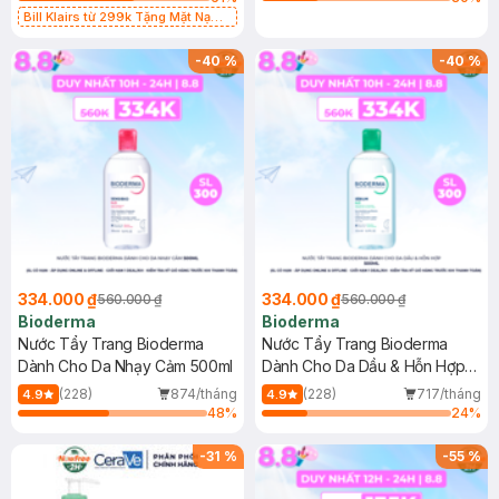
Bill Klairs từ 299k Tặng Mặt Nạ
Làm Dịu Da & Kiểm Soát Dầu Nhờn
25ml (SL Có Hạn)
-
40
%
-
40
%
334.000 ₫
334.000 ₫
560.000 ₫
560.000 ₫
Bioderma
Bioderma
Nước Tẩy Trang Bioderma
Nước Tẩy Trang Bioderma
Dành Cho Da Nhạy Cảm 500ml
Dành Cho Da Dầu & Hỗn Hợp
500ml
(228)
874/tháng
(228)
717/tháng
4.9
4.9
48
%
24
%
-
31
%
-
55
%