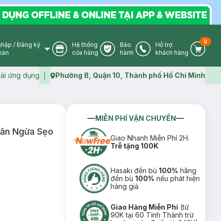
0
nhập
/
Đăng ký
Hệ thống
Bảo
Hỗ trợ
User Icon
Store Icon
Warranty Icon
Phone Icon
Cart I
oản
cửa hàng
hành
khách hàng
ải ứng dụng
Phường 8, Quận 10, Thành phố Hồ Chí Minh
Map icon
MIỄN PHÍ VẬN CHUYỂN
găn Ngừa Sẹo
Giao Nhanh Miễn Phí 2H.
Trễ tặng 100K
Hasaki đền bù
100%
hãng
đền bù
100%
nếu phát hiện
hàng giả
Giao Hàng Miễn Phí
(từ
90K tại 60 Tỉnh Thành trừ