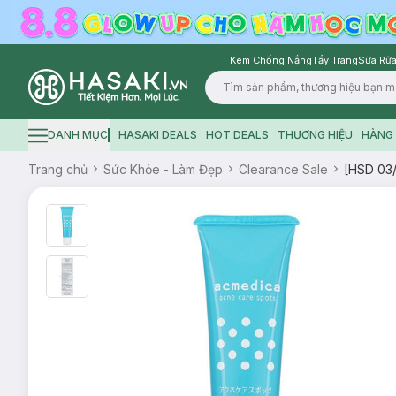
Kem Chống Nắng
Tẩy Trang
Sữa Rửa
Logo
DANH MỤC
HASAKI DEALS
HOT DEALS
THƯƠNG HIỆU
HÀNG 
Hamburger icon
Trang chủ
Sức Khỏe - Làm Đẹp
Clearance Sale
[HSD 03