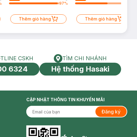
%
97
%
64
%
Thêm giỏ hàng
Thêm giỏ hàng
TLINE CSKH
TÌM CHI NHÁNH
HOTLINE CSKH
Tìm chi nhánh
00 6324
Hệ thống Hasaki
tín toàn cầu
CẬP NHẬT THÔNG TIN KHUYẾN MÃI
Đăng ký