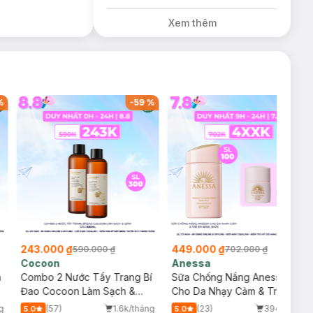
Xem thêm
%
-
59
%
-
36
%
243.000 ₫
449.000 ₫
590.000 ₫
702.000 ₫
Cocoon
Anessa
m
Combo 2 Nước Tẩy Trang Bí
Sữa Chống Nắng Anessa
Đao Cocoon Làm Sạch &
Cho Da Nhạy Cảm & Trẻ Em
Giảm Dầu 500ml
60ml (Mới)
g
(57)
1.6k/tháng
(23)
394/tháng
5.0
5.0