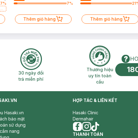
87
%
7
%
21
a
Thêm giỏ hàng
Thêm giỏ hàng
HO
18
n phí 2H
30 ngày đổi trả miễn phí
Thương hiệu uy 
Thương hiệu
30 ngày đổi
uy tín toàn
trả miễn phí
cầu
SAKI.VN
HỢP TÁC & LIÊN KẾT
iệu Hasaki.vn
Hasaki Clinic
sách bảo mật
Dermahair
hoản sử dụng
 cẩm nang
facebook
THANH TOÁN
instagram
tiktok
dụng