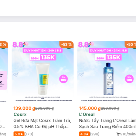
3
%
-
53
%
-
50
139.000 ₫
145.000 ₫
298.000 ₫
289.000 ₫
Cosrx
L'Oreal
h
Gel Rửa Mặt Cosrx Tràm Trà,
Nước Tẩy Trang L'Oreal Là
Da
0.5% BHA Có Độ pH Thấp
Sạch Sâu Trang Điểm 400ml
150ml
háng
(173)
(298)
916/thán
5.0
4.8