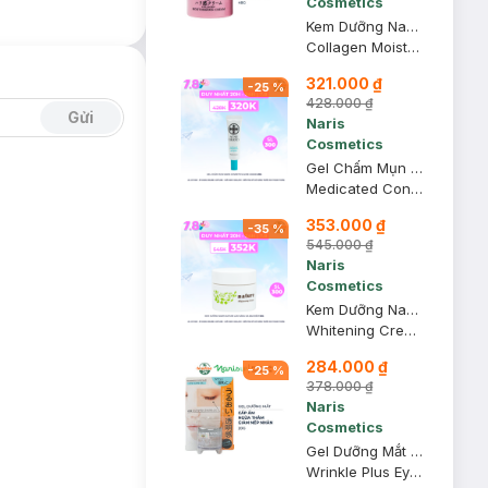
Cosmetics
Kem Dưỡng Naris Cosmetics Collagen Ngừa Lão Hóa Da 48g
Collagen Moisturizing Cream
321.000 ₫
-
25
%
428.000 ₫
Gửi
Naris
Cosmetics
Gel Chấm Mụn Naris Cosmetics Acne Grand 20g
Medicated Concentrate Gel Spots
353.000 ₫
-
35
%
545.000 ₫
Naris
Cosmetics
Kem Dưỡng Naris Nature Làm Sáng Da Ban Đêm 50g
Whitening Cream
284.000 ₫
-
25
%
378.000 ₫
Naris
Cosmetics
Gel Dưỡng Mắt Naris Cosmetics Ngừa Thâm & Nếp Nhăn 20g
Wrinkle Plus Eye Care Gel