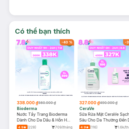
Có thể bạn thích
-
40
%
-
40
%
-
3
338.000 ₫
327.000 ₫
560.000 ₫
490.000 ₫
Bioderma
CeraVe
rma
Nước Tẩy Trang Bioderma
Sữa Rửa Mặt CeraVe Sạc
m
Dành Cho Da Dầu & Hỗn Hợp
Sâu Cho Da Thường Đến 
500ml
Dầu 473ml
/tháng
(228)
709/tháng
(116)
1.6k/t
4.9
4.9