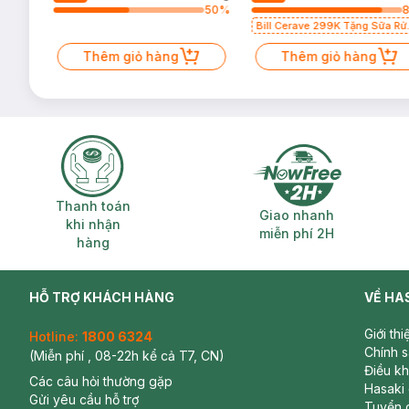
82
%
50
%
Bill Cerave 299K Tặng Sữa Rử
Mặt Cerave 30ml (SL có hạn)
Thêm giỏ hàng
Thêm giỏ hàng
Thanh toán khi nhận hàng
Giao nhanh miễ
Thanh toán
Giao nhanh
khi nhận
miễn phí 2H
hàng
HỖ TRỢ KHÁCH HÀNG
VỀ HA
Giới th
Hotline:
1800 6324
Chính 
(Miễn phí , 08-22h kể cả T7, CN)
Điều k
Các câu hỏi thường gặp
Hasaki
Gửi yêu cầu hỗ trợ
Tuyển 