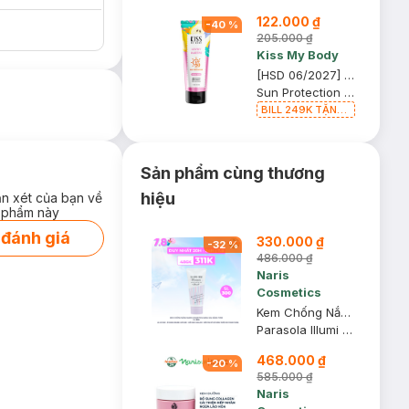
122.000 ₫
-
40
%
205.000 ₫
Kiss My Body
[HSD 06/2027] Serum Dưỡng Thể Kiss My Body Chống Nắng Lovely Martini 180g
Sun Protection Perfume Serum SPF50 PA++++
BILL 249K TẶNG
Túi Đựng Mỹ
Phẩm trị giá 70K
(SL có hạn)
Sản phẩm cùng thương
hiệu
ận xét của bạn về
 phẩm này
 đánh giá
330.000 ₫
-
32
%
486.000 ₫
Naris
Cosmetics
Kem Chống Nắng Naris Cosmetics Dạng Gel Nâng Tone Da 80g
Parasola Illumi Skin UV Essence SPF50+ PA++++
468.000 ₫
-
20
%
585.000 ₫
Naris