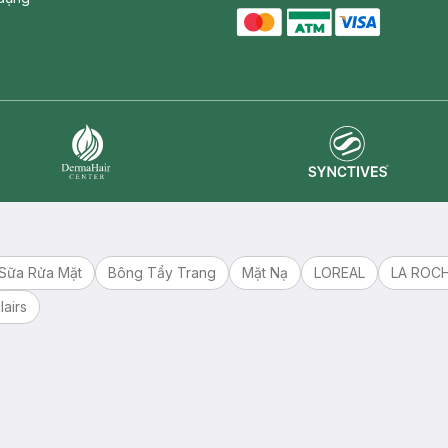
master card
ATM card
visa card
Synctives
Dermahair
Sữa Rửa Mặt
Bông Tẩy Trang
Mặt Nạ
LOREAL
LA ROC
lairs