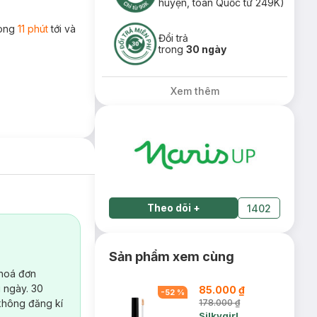
huyện, toàn Quốc từ 249K)
rong
11 phút
tới và
Đổi trả
trong
30 ngày
Xem thêm
Theo dõi
+
1402
Sản phẩm xem cùng
 hoá đơn
 ngày. 30
85.000 ₫
-
52
%
không đăng kí
178.000 ₫
Silkygirl