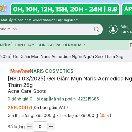
 Mặt
Tẩy tế bào chết
Bioderma
Nước Giặt
Bagsmart
Đăng 
Search icon
Tài kh
T
MỚI VỀ
BÁN CHẠY
CLINIC & SPA
DERMAHAIR
/2025] Gel Giảm Mụn Naris Acmedica Ngăn Ngừa Sẹo Thâm 25g
NARIS COSMETICS
[HSD 03/2025] Gel Giảm Mụn Naris Acmedica N
Thâm 25g
Acne Care Spots
0
đánh giá
|
0
Hỏi đáp
|
Mã sản phẩm:
422215885
256.000 ₫
(Đã bao gồm VAT)
Giá thị trường:
395.000 ₫
- Tiết kiệm:
139.000 ₫
(
35
%
)
Số lượng: