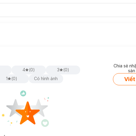
Chia sẻ nh
)
4
(
0
)
3
(
0
)
sản
Viết
1
(
0
)
Có hình ảnh