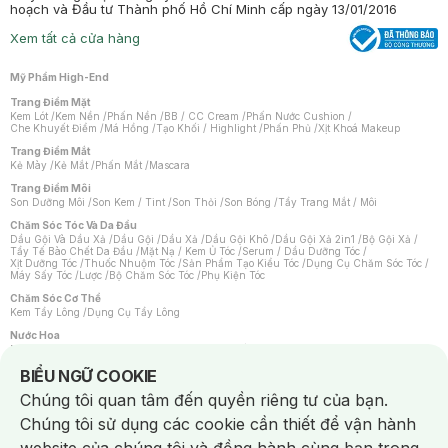
hoạch và Đầu tư Thành phố Hồ Chí Minh cấp ngày 13/01/2016
Xem tất cả cửa hàng
Mỹ Phẩm High-End
Trang Điểm Mặt
Kem Lót
/
Kem Nền
/
Phấn Nền
/
BB / CC Cream
/
Phấn Nước Cushion
/
Che Khuyết Điểm
/
Má Hồng
/
Tạo Khối / Highlight
/
Phấn Phủ
/
Xịt Khoá Makeup
Trang Điểm Mắt
Kẻ Mày
/
Kẻ Mắt
/
Phấn Mắt
/
Mascara
Trang Điểm Môi
Son Dưỡng Môi
/
Son Kem / Tint
/
Son Thỏi
/
Son Bóng
/
Tẩy Trang Mắt / Môi
Chăm Sóc Tóc Và Da Đầu
Dầu Gội Và Dầu Xả
/
Dầu Gội
/
Dầu Xả
/
Dầu Gội Khô
/
Dầu Gội Xả 2in1
/
Bộ Gội Xả
/
Tẩy Tế Bào Chết Da Đầu
/
Mặt Nạ / Kem Ủ Tóc
/
Serum / Dầu Dưỡng Tóc
/
Xịt Dưỡng Tóc
/
Thuốc Nhuộm Tóc
/
Sản Phẩm Tạo Kiểu Tóc
/
Dụng Cụ Chăm Sóc Tóc
/
Máy Sấy Tóc
/
Lược
/
Bộ Chăm Sóc Tóc
/
Phụ Kiện Tóc
Chăm Sóc Cơ Thể
Kem Tẩy Lông
/
Dụng Cụ Tẩy Lông
Nước Hoa
Nước Hoa Nữ
/
Nước Hoa Nam
/
Nước Hoa Cao Cấp
/
Xịt Thơm Toàn Thân
/
Nước Hoa Vùng Kín
Notice about cookies usage
BIỂU NGỮ COOKIE
Chăm Sóc Cá Nhân
Chúng tôi quan tâm đến quyền riêng tư của bạn.
Chống Muỗi
/
Khẩu Trang
/
Máy Massage
/
Mặt Nạ Xông Hơi
/
Nước Rửa Tay
/
Sản Phẩm Chăm Sóc Khác
/
Bàn Chải Đánh Răng
/
Bàn Chải Điện
/
Chúng tôi sử dụng các cookie cần thiết để vận hành
Hỗ Trợ Trắng Răng
/
Kem Đánh Răng
/
Máy Tăm Nước
/
Nước Súc Miệng
/
Tăm / Chỉ Nha Khoa
/
Xịt Thơm Miệng
/
Dung Dịch Vệ Sinh
/
Dưỡng Vùng Kín
/
Khăn Ướt Vệ Sinh Vùng Kín
/
Băng Vệ Sinh
/
Tampon
/
Bọt Cạo Râu
/
Dao Cạo Râu
/