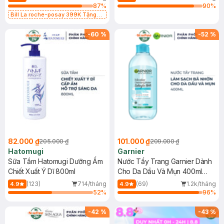
87
%
90
%
Bill La roche-posay 399K Tặng
Gel rửa mặt da dầu nhạy cảm 50ml
(SL có hạn)
-
60
%
-
52
%
82.000 ₫
101.000 ₫
205.000 ₫
209.000 ₫
Hatomugi
Garnier
Sữa Tắm Hatomugi Dưỡng Ẩm
Nước Tẩy Trang Garnier Dành
Chiết Xuất Ý Dĩ 800ml
Cho Da Dầu Và Mụn 400ml
(Mới)
(123)
714/tháng
(69)
1.2k/tháng
4.9
4.9
52
%
96
%
-
42
%
-
43
%