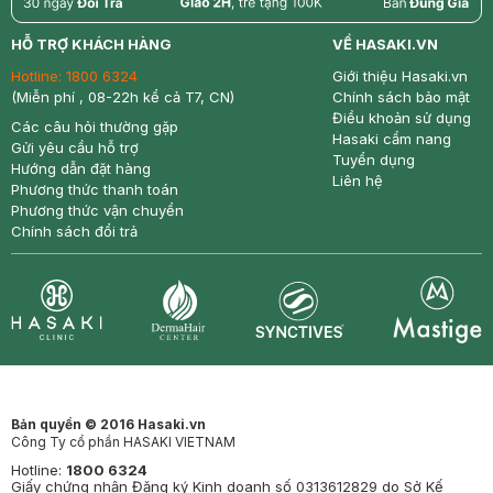
return
nowfree
price
HỖ TRỢ KHÁCH HÀNG
VỀ HASAKI.VN
Hotline:
1800 6324
Giới thiệu Hasaki.vn
(Miễn phí , 08-22h kể cả T7, CN)
Chính sách bảo mật
Điều khoản sử dụng
Các câu hỏi thường gặp
Hasaki cẩm nang
Gửi yêu cầu hỗ trợ
Tuyển dụng
Hướng dẫn đặt hàng
Liên hệ
Phương thức thanh toán
Phương thức vận chuyển
Chính sách đổi trả
Synctives
Clinic
Dermahair
Mastige
Bản quyền © 2016 Hasaki.vn
Công Ty cổ phần HASAKI VIETNAM
Hotline:
1800 6324
Giấy chứng nhận Đăng ký Kinh doanh số 0313612829 do Sở Kế