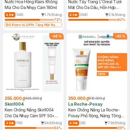
Nước Hoa Hồng Klairs Không
Nước Tẩy Trang L'Oreal Tươi
Mùi Cho Da Nhạy Cảm 180ml
Mát Cho Da Dầu, Hỗn Hợp
400ml
(148)
1.7k/tháng
(298)
2.1k/tháng
4.8
4.8
72
%
82
%
Bill Klairs từ 299k Tặng Mặt Nạ
Làm Dịu Da & Kiểm Soát Dầu Nhờn
25ml (SL Có Hạn)
-
48
%
-
43
%
255.000 ₫
350.000 ₫
495.000 ₫
610.000 ₫
Skin1004
La Roche-Posay
Kem Chống Nắng Skin1004
Kem Chống Nắng La Roche-
Cho Da Nhạy Cảm SPF 50+
Posay Phổ Rộng, Nâng Tông
50ml
Kiềm Dầu 50ml
(119)
944/tháng
(28)
736/tháng
4.8
4.9
64
%
99
%