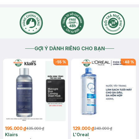
GỢI Ý DÀNH RIÊNG CHO BẠN
-
55
%
-
48
%
195.000 ₫
129.000 ₫
435.000 ₫
249.000 ₫
Klairs
L'Oreal