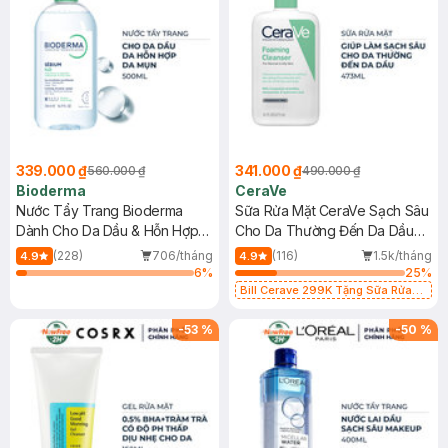
339.000 ₫
341.000 ₫
560.000 ₫
490.000 ₫
Bioderma
CeraVe
Nước Tẩy Trang Bioderma
Sữa Rửa Mặt CeraVe Sạch Sâu
Dành Cho Da Dầu & Hỗn Hợp
Cho Da Thường Đến Da Dầu
500ml
473ml
(228)
706/tháng
(116)
1.5k/tháng
4.9
4.9
6
%
25
%
Bill Cerave 299K Tặng Sữa Rửa
Mặt Cerave 30ml (SL có hạn)
-
53
%
-
50
%