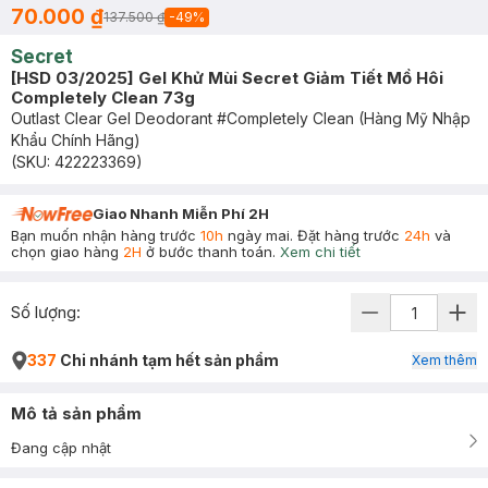
70.000 ₫
137.500 ₫
-
49
%
Secret
[HSD 03/2025] Gel Khử Mùi Secret Giảm Tiết Mồ Hôi
Completely Clean 73g
Outlast Clear Gel Deodorant #Completely Clean (Hàng Mỹ Nhập
Khẩu Chính Hãng)
(SKU:
422223369
)
Giao Nhanh Miễn Phí 2H
Bạn muốn nhận hàng trước
10h
ngày mai. Đặt hàng trước
24h
và
chọn giao hàng
2H
ở bước thanh toán.
Xem chi tiết
Số lượng:
337
Chi nhánh tạm hết sản phẩm
Xem thêm
Mô tả sản phẩm
Đang cập nhật