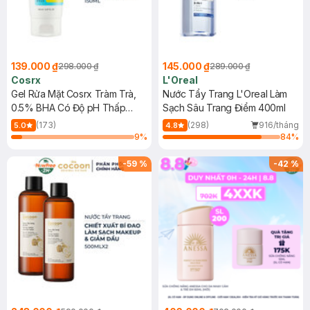
139.000 ₫
145.000 ₫
298.000 ₫
289.000 ₫
Cosrx
L'Oreal
Gel Rửa Mặt Cosrx Tràm Trà,
Nước Tẩy Trang L'Oreal Làm
0.5% BHA Có Độ pH Thấp
Sạch Sâu Trang Điểm 400ml
150ml
(173)
(298)
916/tháng
5.0
4.8
9
%
84
%
-
59
%
-
42
%