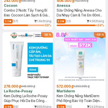
243.000 ₫
406.000 ₫
590.000 ₫
702.000 ₫
Cocoon
Anessa
Combo 2 Nước Tẩy Trang Bí
Sữa Chống Nắng Anessa Cho
Đao Cocoon Làm Sạch & Giảm
Da Nhạy Cảm & Trẻ Em 60ml
Dầu 500ml
(Mới)
(57)
1.6k/tháng
(23)
436/tháng
5.0
5.0
59
%
94
%
-
38
%
-
58
%
278.000 ₫
572.000 ₫
445.000 ₫
1.350.000 ₫
La Roche-Posay
Martiderm
Kem Dưỡng La Roche-Posay
Kem Chống Nắng MartiDerm
Giúp Phục Hồi Da Đa Công
Phổ Rộng Bảo Vệ Toàn Diện
Dụng 40ml
40ml
(56)
895/tháng
(110)
243/tháng
4.9
4.9