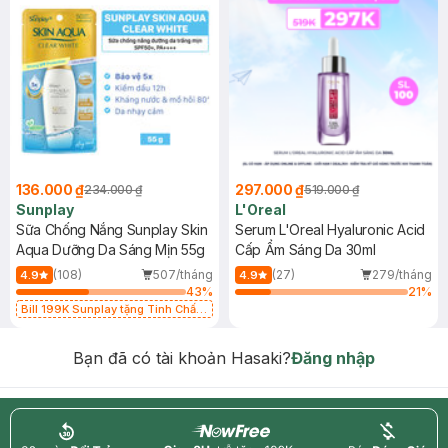
136.000 ₫
297.000 ₫
234.000 ₫
519.000 ₫
Sunplay
L'Oreal
Sữa Chống Nắng Sunplay Skin
Serum L'Oreal Hyaluronic Acid
Aqua Dưỡng Da Sáng Mịn 55g
Cấp Ẩm Sáng Da 30ml
(108)
507/tháng
(27)
279/tháng
4.9
4.9
43
%
21
%
Bill 199K Sunplay tặng Tinh Chất
Chống Nắng 7g trị giá 30K (SL có
hạn)
Bạn đã có tài khoản Hasaki?
Đăng nhập