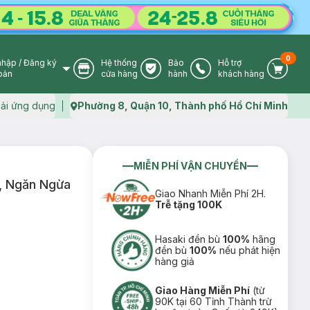
0
nhập
/
Đăng ký
Hệ thống
Bảo
Hỗ trợ
User Icon
Store Icon
Warranty Icon
Phone Icon
Cart I
oản
cửa hàng
hành
khách hàng
ải ứng dụng
Phường 8, Quận 10, Thành phố Hồ Chí Minh
Map icon
MIỄN PHÍ VẬN CHUYỂN
, Ngăn Ngừa
Giao Nhanh Miễn Phí 2H.
Trễ tặng 100K
Hasaki đền bù
100%
hãng
đền bù
100%
nếu phát hiện
hàng giả
Giao Hàng Miễn Phí
(từ
90K tại 60 Tỉnh Thành trừ