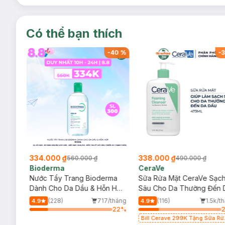
Có thể bạn thích
-
40
%
-
40
%
-
3
334.000 ₫
338.000 ₫
560.000 ₫
490.000 ₫
Bioderma
CeraVe
rma
Nước Tẩy Trang Bioderma
Sữa Rửa Mặt CeraVe Sạc
m
Dành Cho Da Dầu & Hỗn Hợp
Sâu Cho Da Thường Đến 
500ml
Dầu 473ml
/tháng
(228)
717/tháng
(116)
1.5k/t
4.9
4.9
45
%
22
%
Bill Cerave 299K Tặng Sữa Rử