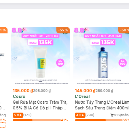
1
%
-
55
%
-
50
135.000 ₫
145.000 ₫
298.000 ₫
289.000 ₫
Cosrx
L'Oreal
h
Gel Rửa Mặt Cosrx Tràm Trà,
Nước Tẩy Trang L'Oreal Là
Da
0.5% BHA Có Độ pH Thấp
Sạch Sâu Trang Điểm 400ml
150ml
háng
(173)
(298)
916/thán
5.0
4.8
25
%
41
%
65
a