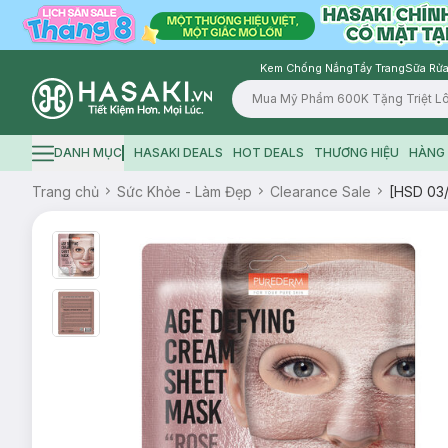
Kem Chống Nắng
Tẩy Trang
Sữa Rửa
Logo
DANH MỤC
HASAKI DEALS
HOT DEALS
THƯƠNG HIỆU
HÀNG 
Hamburger icon
Trang chủ
Sức Khỏe - Làm Đẹp
Clearance Sale
[HSD 03