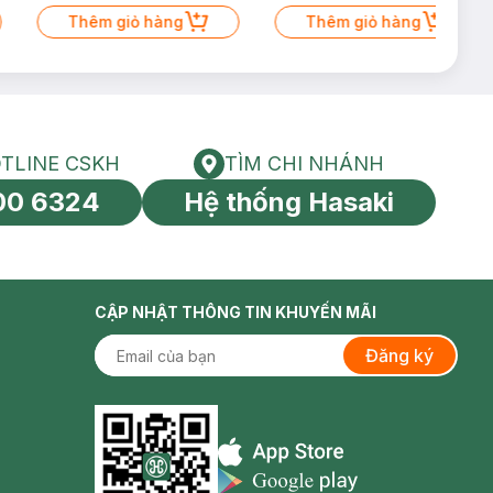
Thêm giỏ hàng
Thêm giỏ hàng
TLINE CSKH
TÌM CHI NHÁNH
HOTLINE CSKH
Tìm chi nhánh
00 6324
Hệ thống Hasaki
tín toàn cầu
CẬP NHẬT THÔNG TIN KHUYẾN MÃI
Đăng ký
Appstore icon