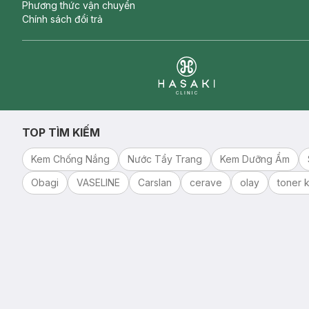
Phương thức vận chuyển
Chính sách đổi trả
Clinic
TOP TÌM KIẾM
Kem Chống Nắng
Nước Tẩy Trang
Kem Dưỡng Ẩm
Obagi
VASELINE
Carslan
cerave
olay
toner k