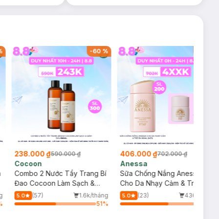
%
-
60
%
-
42
%
238.000 ₫
406.000 ₫
590.000 ₫
702.000 ₫
Cocoon
Anessa
m
Combo 2 Nước Tẩy Trang Bí
Sữa Chống Nắng Anessa
Đao Cocoon Làm Sạch &
Cho Da Nhạy Cảm & Trẻ Em
Giảm Dầu 500ml
60ml (Mới)
g
(57)
1.6k/tháng
(23)
436/tháng
5.0
5.0
%
51
%
60
%