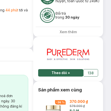
huyện, toàn Quốc từ 249K)
rong
44 phút
tới và
Đổi trả
trong
30 ngày
Xem thêm
Theo dõi
+
138
Sản phẩm xem cùng
 hoá đơn
 ngày. 30
370.000 ₫
-
36
%
không đăng kí
578.000 ₫
B.O.M