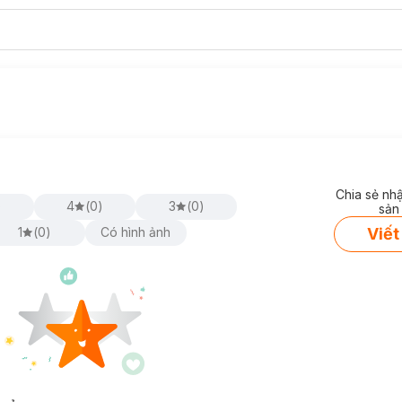
Chia sẻ nh
)
4
(
0
)
3
(
0
)
sản
Viết
1
(
0
)
Có hình ảnh