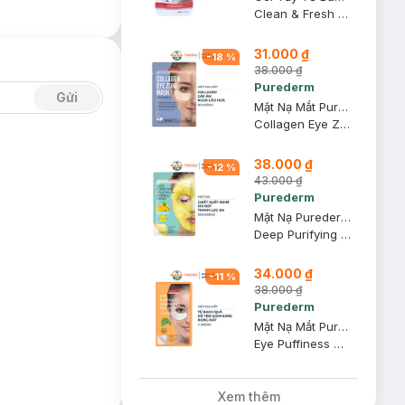
Clean & Fresh Peeling Gel
31.000 ₫
-
18
%
38.000 ₫
Purederm
Gửi
Mặt Nạ Mắt Purederm Collagen Cấp Ẩm, Ngừa Lão Hoá 30 Miếng
Collagen Eye Zone Mask 30 Sheet
38.000 ₫
-
12
%
43.000 ₫
Purederm
Mặt Nạ Purederm Sủi Bọt Thanh Lọc Da 25g
Deep Purifying Yellow O2 Bubble Mask
34.000 ₫
-
11
%
38.000 ₫
Purederm
Mặt Nạ Mắt Purederm Chiết Xuất Bạch Quả Giảm Sưng Bọng Mắt
Eye Puffiness Minimizing Patches Ginkgo
Xem thêm