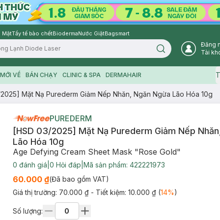
 Mặt
Tẩy tế bào chết
Bioderma
Nước Giặt
Bagsmart
Đăng 
Search icon
Tài kh
T
MỚI VỀ
BÁN CHẠY
CLINIC & SPA
DERMAHAIR
/2025] Mặt Nạ Purederm Giảm Nếp Nhăn, Ngăn Ngừa Lão Hóa 10g
PUREDERM
[HSD 03/2025] Mặt Nạ Purederm Giảm Nếp Nhăn
Lão Hóa 10g
Age Defying Cream Sheet Mask "Rose Gold"
0
đánh giá
|
0
Hỏi đáp
|
Mã sản phẩm:
422221973
60.000 ₫
(Đã bao gồm VAT)
Giá thị trường:
70.000 ₫
- Tiết kiệm:
10.000 ₫
(
14
%
)
Số lượng: