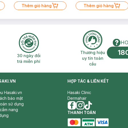
Thêm giỏ hàng
Thêm giỏ hàng
HO
18
n phí 2H
30 ngày đổi trả miễn phí
Thương hiệu uy 
Thương hiệu
30 ngày đổi
uy tín toàn
trả miễn phí
cầu
SAKI.VN
HỢP TÁC & LIÊN KẾT
iệu Hasaki.vn
Hasaki Clinic
sách bảo mật
Dermahair
hoản sử dụng
 cẩm nang
facebook
THANH TOÁN
instagram
tiktok
dụng