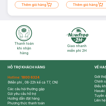
Mặt Cerave 30ml (SL có hạn)
Thêm giỏ hàng
Thêm giỏ hàng
Thanh toán khi nhận hàng
Giao nhanh miễ
Thanh toán
Giao nhanh
khi nhận
miễn phí 2H
hàng
HỖ TRỢ KHÁCH HÀNG
VỀ HA
Giới th
Hotline:
1800 6324
Chính 
(Miễn phí , 08-22h kể cả T7, CN)
Điều k
Các câu hỏi thường gặp
Hasaki
Gửi yêu cầu hỗ trợ
Tuyển 
Hướng dẫn đặt hàng
Liên hệ
Phương thức thanh toán