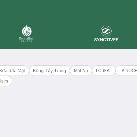
master card
ATM card
visa card
Synctives
Dermahair
Sữa Rửa Mặt
Bông Tẩy Trang
Mặt Nạ
LOREAL
LA ROC
lairs