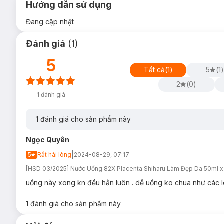
Hướng dẫn sử dụng
Đang cập nhật
Đánh giá
(
1
)
5
Tất cả
(
1
)
5
(
1
)
2
(
0
)
1
đánh giá
1
đánh giá cho sản phẩm này
Ngọc Quyên
|
5
Rất hài lòng
2024-08-29, 07:17
[HSD 03/2025] Nước Uống 82X Placenta Shiharu Làm Đẹp Da 50ml x 
uống này xong kn đều hẳn luôn . dễ uống ko chua như các l
1
đánh giá cho sản phẩm này