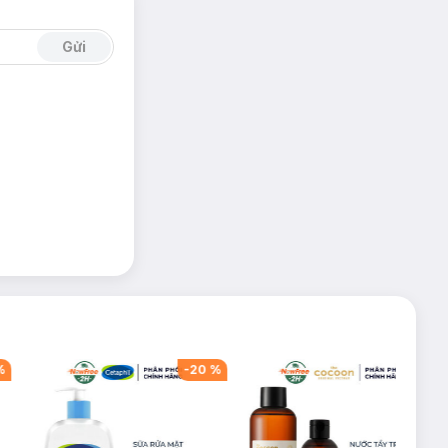
Gửi
%
-
20
%
-
59
%