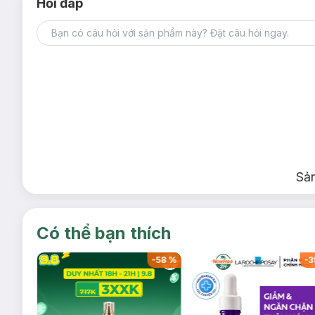
Hỏi đáp
Sả
Có thể bạn thích
-
46
%
-
58
%
-
3