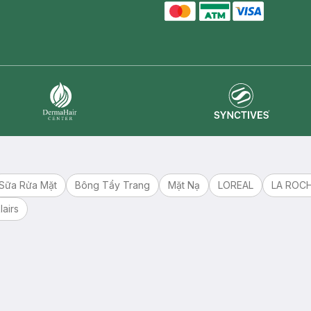
master card
ATM card
visa card
Synctives
Dermahair
Sữa Rửa Mặt
Bông Tẩy Trang
Mặt Nạ
LOREAL
LA ROC
lairs