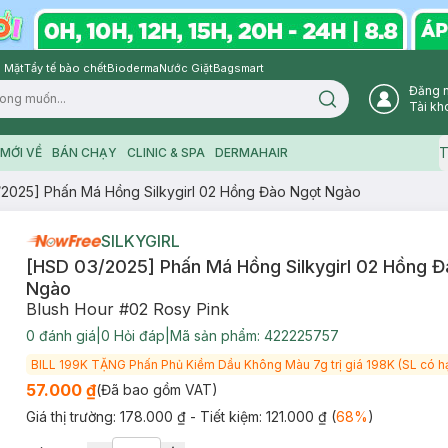
 Mặt
Tẩy tế bào chết
Bioderma
Nước Giặt
Bagsmart
Đăng 
Search icon
Tài kh
T
MỚI VỀ
BÁN CHẠY
CLINIC & SPA
DERMAHAIR
2025] Phấn Má Hồng Silkygirl 02 Hồng Đào Ngọt Ngào
SILKYGIRL
[HSD 03/2025] Phấn Má Hồng Silkygirl 02 Hồng 
Ngào
Blush Hour #02 Rosy Pink
0
đánh giá
|
0
Hỏi đáp
|
Mã sản phẩm:
422225757
BILL 199K TẶNG Phấn Phủ Kiềm Dầu Không Màu 7g trị giá 198K (SL có h
57.000 ₫
(Đã bao gồm VAT)
Giá thị trường:
178.000 ₫
- Tiết kiệm:
121.000 ₫
(
68
%
)