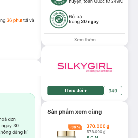
huyện, toàn Quốc từ 249K)
Đổi trả
rong
36 phút
tới và
trong
30 ngày
Xem thêm
Theo dõi
+
949
Sản phẩm xem cùng
 hoá đơn
 ngày. 30
370.000 ₫
-
36
%
không đăng kí
578.000 ₫
B.O.M