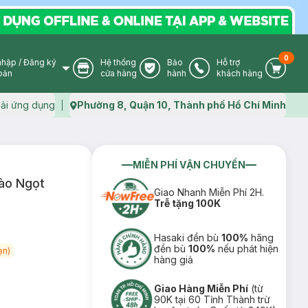
0
nhập
/
Đăng ký
Hệ thống
Bảo
Hỗ trợ
User Icon
Store Icon
Warranty Icon
Phone Icon
Cart I
oản
cửa hàng
hành
khách hàng
ải ứng dụng
Phường 8, Quận 10, Thành phố Hồ Chí Minh
Map icon
MIỄN PHÍ VẬN CHUYỂN
Đào Ngọt
Giao Nhanh Miễn Phí 2H.
Trễ tặng 100K
Hasaki đền bù
100%
hãng
đền bù
100%
nếu phát hiện
ạn)
hàng giả
Giao Hàng Miễn Phí
(từ
90K tại 60 Tỉnh Thành trừ