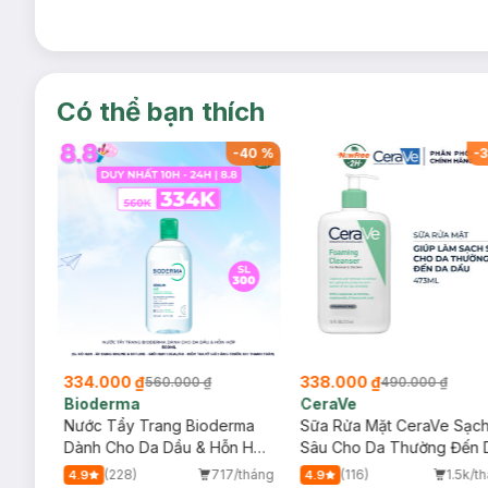
Có thể bạn thích
-
40
%
-
40
%
-
3
334.000 ₫
338.000 ₫
560.000 ₫
490.000 ₫
Bioderma
CeraVe
rma
Nước Tẩy Trang Bioderma
Sữa Rửa Mặt CeraVe Sạc
m
Dành Cho Da Dầu & Hỗn Hợp
Sâu Cho Da Thường Đến 
500ml
Dầu 473ml
/tháng
(228)
717/tháng
(116)
1.5k/t
4.9
4.9