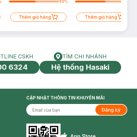
%
53
%
60
%
Thêm giỏ hàng
Thêm giỏ hàng
TLINE CSKH
TÌM CHI NHÁNH
HOTLINE CSKH
Tìm chi nhánh
00 6324
Hệ thống Hasaki
tín toàn cầu
CẬP NHẬT THÔNG TIN KHUYẾN MÃI
Đăng ký