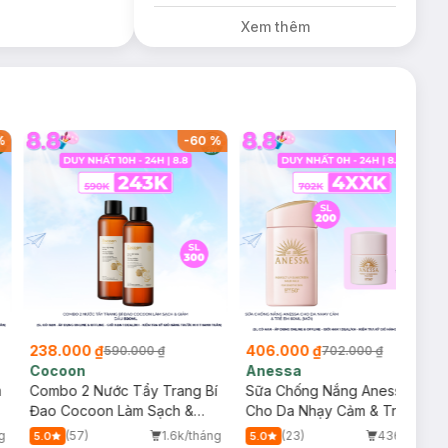
Dầu Không Màu
Xem thêm
7g trị giá 198K
(SL có hạn)
%
-
60
%
-
42
%
238.000 ₫
406.000 ₫
590.000 ₫
702.000 ₫
Cocoon
Anessa
m
Combo 2 Nước Tẩy Trang Bí
Sữa Chống Nắng Anessa
Đao Cocoon Làm Sạch &
Cho Da Nhạy Cảm & Trẻ Em
Giảm Dầu 500ml
60ml (Mới)
g
(57)
1.6k/tháng
(23)
436/tháng
5.0
5.0