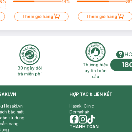
26
%
44
%
66
a
Thêm giỏ hàng
Thêm giỏ hàng
HO
18
n phí 2H
30 ngày đổi trả miễn phí
Thương hiệu uy 
Thương hiệu
30 ngày đổi
uy tín toàn
trả miễn phí
cầu
SAKI.VN
HỢP TÁC & LIÊN KẾT
iệu Hasaki.vn
Hasaki Clinic
sách bảo mật
Dermahair
hoản sử dụng
 cẩm nang
facebook
THANH TOÁN
instagram
tiktok
dụng