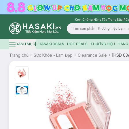
Kem Chống Nắng
Tẩy Trang
Sữa Rửa
Logo
DANH MỤC
HASAKI DEALS
HOT DEALS
THƯƠNG HIỆU
HÀNG 
Hamburger icon
Trang chủ
Sức Khỏe - Làm Đẹp
Clearance Sale
[HSD 03/