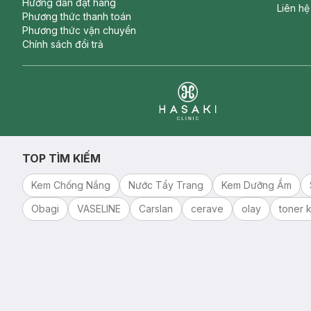
Hướng dẫn đặt hàng
Liên hệ
Phương thức thanh toán
Phương thức vận chuyển
Chính sách đổi trả
Clinic
TOP TÌM KIẾM
Kem Chống Nắng
Nước Tẩy Trang
Kem Dưỡng Ẩm
Obagi
VASELINE
Carslan
cerave
olay
toner k