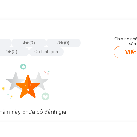
Chia sẻ nh
)
4
(
0
)
3
(
0
)
sản
Viết
1
(
0
)
Có hình ảnh
hẩm này chưa có đánh giá