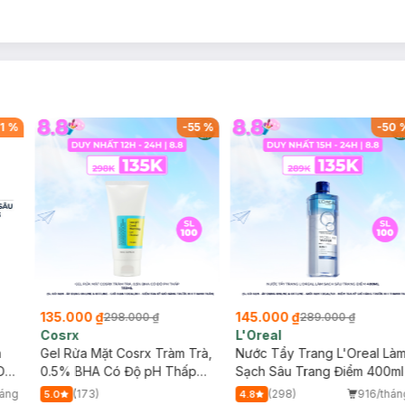
1
%
-
55
%
-
50
135.000 ₫
145.000 ₫
298.000 ₫
289.000 ₫
Cosrx
L'Oreal
h
Gel Rửa Mặt Cosrx Tràm Trà,
Nước Tẩy Trang L'Oreal Là
Da
0.5% BHA Có Độ pH Thấp
Sạch Sâu Trang Điểm 400ml
150ml
háng
(173)
(298)
916/thán
5.0
4.8