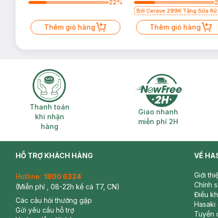
46
%
22
%
Bill Cerave 299K Tặng Sữa Rử
Mặt Cerave 30ml (SL có hạn)
Thêm giỏ hàng
Thêm giỏ hàng
Thanh toán khi nhận hàng
Giao nhanh miễ
Thanh toán
Giao nhanh
khi nhận
miễn phí 2H
hàng
HỖ TRỢ KHÁCH HÀNG
VỀ HA
Giới th
Hotline:
1800 6324
Chính 
(Miễn phí , 08-22h kể cả T7, CN)
Điều k
Các câu hỏi thường gặp
Hasaki
Gửi yêu cầu hỗ trợ
Tuyển 