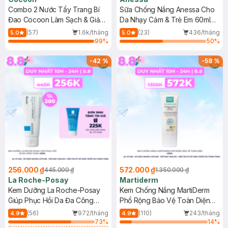
Combo 2 Nước Tẩy Trang Bí
Sữa Chống Nắng Anessa Cho
Đao Cocoon Làm Sạch & Giảm
Da Nhạy Cảm & Trẻ Em 60ml
Dầu 500ml
(Mới)
(57)
1.6k/tháng
(23)
436/tháng
5.0
5.0
99
%
50
%
-
42
%
-
58
%
256.000 ₫
572.000 ₫
445.000 ₫
1.350.000 ₫
La Roche-Posay
Martiderm
Kem Dưỡng La Roche-Posay
Kem Chống Nắng MartiDerm
Giúp Phục Hồi Da Đa Công
Phổ Rộng Bảo Vệ Toàn Diện
Dụng 40ml
40ml
(56)
972/tháng
(110)
243/tháng
4.9
4.9
73
%
14
%