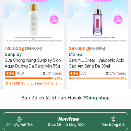
130.000 ₫
297.000 ₫
234.000 ₫
519.000 ₫
Sunplay
L'Oreal
Sữa Chống Nắng Sunplay Skin
Serum L'Oreal Hyaluronic Acid
Aqua Dưỡng Da Sáng Mịn 55g
Cấp Ẩm Sáng Da 30ml
(108)
531/tháng
(27)
279/tháng
4.9
4.9
96
%
5
%
Bill 199K Sunplay tặng Tinh Chất
Chống Nắng 7g trị giá 30K (SL có
hạn)
Bạn đã có tài khoản Hasaki?
Đăng nhập
return
nowfree
price