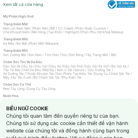
Xem tất cả cửa hàng
Mỹ Phẩm High-End
Trang Điểm Mặt
Kem Lót
/
Kem Nền
/
Phấn Nền
/
BB / CC Cream
/
Phấn Nước Cushion
/
Che Khuyết Điểm
/
Má Hồng
/
Tạo Khối / Highlight
/
Phấn Phủ
/
Xịt Khoá Makeup
Trang Điểm Mắt
Kẻ Mày
/
Kẻ Mắt
/
Phấn Mắt
/
Mascara
Trang Điểm Môi
Son Dưỡng Môi
/
Son Kem / Tint
/
Son Thỏi
/
Son Bóng
/
Tẩy Trang Mắt / Môi
Chăm Sóc Tóc Và Da Đầu
Dầu Gội Và Dầu Xả
/
Dầu Gội
/
Dầu Xả
/
Dầu Gội Khô
/
Dầu Gội Xả 2in1
/
Bộ Gội Xả
/
Tẩy Tế Bào Chết Da Đầu
/
Mặt Nạ / Kem Ủ Tóc
/
Serum / Dầu Dưỡng Tóc
/
Xịt Dưỡng Tóc
/
Thuốc Nhuộm Tóc
/
Sản Phẩm Tạo Kiểu Tóc
/
Dụng Cụ Chăm Sóc Tóc
/
Máy Sấy Tóc
/
Lược
/
Bộ Chăm Sóc Tóc
/
Phụ Kiện Tóc
Chăm Sóc Cơ Thể
Kem Tẩy Lông
/
Dụng Cụ Tẩy Lông
Nước Hoa
Nước Hoa Nữ
/
Nước Hoa Nam
/
Nước Hoa Cao Cấp
/
Xịt Thơm Toàn Thân
/
Nước Hoa Vùng Kín
Notice about cookies usage
BIỂU NGỮ COOKIE
Chăm Sóc Cá Nhân
Chúng tôi quan tâm đến quyền riêng tư của bạn.
Chống Muỗi
/
Khẩu Trang
/
Máy Massage
/
Mặt Nạ Xông Hơi
/
Nước Rửa Tay
/
Sản Phẩm Chăm Sóc Khác
/
Bàn Chải Đánh Răng
/
Bàn Chải Điện
/
Chúng tôi sử dụng các cookie cần thiết để vận hành
Hỗ Trợ Trắng Răng
/
Kem Đánh Răng
/
Máy Tăm Nước
/
Nước Súc Miệng
/
Tăm / Chỉ Nha Khoa
/
Xịt Thơm Miệng
/
Dung Dịch Vệ Sinh
/
Dưỡng Vùng Kín
/
website của chúng tôi và đồng hành cùng bạn trong
Khăn Ướt Vệ Sinh Vùng Kín
/
Băng Vệ Sinh
/
Tampon
/
Bọt Cạo Râu
/
Dao Cạo Râu
/
Máy Cạo Râu