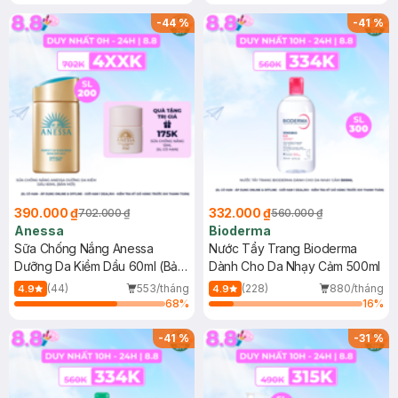
Chống Nắng Cho Da Nhạy Cảm
Gel rửa mặt da dầu nhạy cảm 50ml
SPF 50+ 20ml (SL Có Hạn)
(SL có hạn)
-
44
%
-
41
%
390.000 ₫
332.000 ₫
702.000 ₫
560.000 ₫
Anessa
Bioderma
Sữa Chống Nắng Anessa
Nước Tẩy Trang Bioderma
Dưỡng Da Kiềm Dầu 60ml (Bản
Dành Cho Da Nhạy Cảm 500ml
Mới)
(44)
553/tháng
(228)
880/tháng
4.9
4.9
68
%
16
%
-
41
%
-
31
%