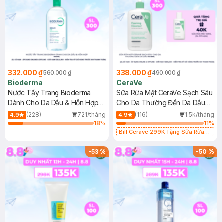
332.000 ₫
338.000 ₫
560.000 ₫
490.000 ₫
Bioderma
CeraVe
Nước Tẩy Trang Bioderma
Sữa Rửa Mặt CeraVe Sạch Sâu
Dành Cho Da Dầu & Hỗn Hợp
Cho Da Thường Đến Da Dầu
500ml
473ml
(228)
721/tháng
(116)
1.5k/tháng
4.9
4.9
18
%
11
%
Bill Cerave 299K Tặng Sữa Rửa
Mặt Cerave 30ml (SL có hạn)
-
53
%
-
50
%