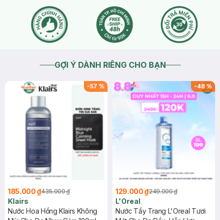
GỢI Ý DÀNH RIÊNG CHO BẠN
-
57
%
-
48
%
185.000 ₫
129.000 ₫
435.000 ₫
249.000 ₫
Klairs
L'Oreal
Nước Hoa Hồng Klairs Không
Nước Tẩy Trang L'Oreal Tươi