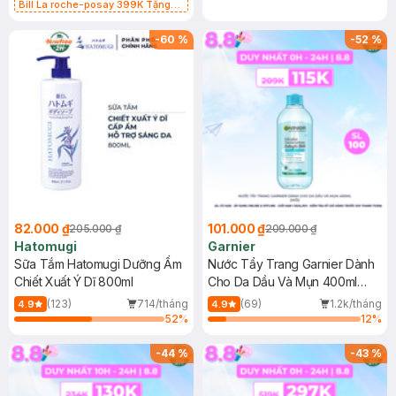
Bill La roche-posay 399K Tặng
Gel rửa mặt da dầu nhạy cảm 50ml
(SL có hạn)
-
60
%
-
52
%
82.000 ₫
101.000 ₫
205.000 ₫
209.000 ₫
Hatomugi
Garnier
Sữa Tắm Hatomugi Dưỡng Ẩm
Nước Tẩy Trang Garnier Dành
Chiết Xuất Ý Dĩ 800ml
Cho Da Dầu Và Mụn 400ml
(Mới)
(123)
714/tháng
(69)
1.2k/tháng
4.9
4.9
52
%
12
%
-
44
%
-
43
%