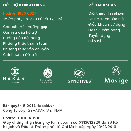
HỖ TRỢ KHÁCH HÀNG
VỀ HASAKI.VN
Hotline:
1800 6324
Giới thiệu Hasaki.vn
(Miễn phí , 08-22h kể cả T7, CN)
Chính sách bảo mật
Điều khoản sử dụng
Các câu hỏi thường gặp
Hasaki cẩm nang
Gửi yêu cầu hỗ trợ
Tuyển dụng
Hướng dẫn đặt hàng
Liên hệ
Phương thức thanh toán
Phương thức vận chuyển
Chính sách đổi trả
Synctives
Clinic
Dermahair
Mastige
Bản quyền © 2016 Hasaki.vn
Công Ty cổ phần HASAKI VIETNAM
Hotline:
1800 6324
Giấy chứng nhận Đăng ký Kinh doanh số 0313612829 do Sở Kế
hoạch và Đầu tư Thành phố Hồ Chí Minh cấp ngày 13/01/2016