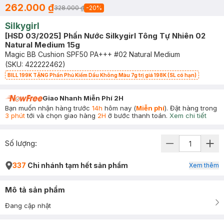
262.000 ₫
328.000 ₫
-
20
%
Silkygirl
[HSD 03/2025] Phấn Nước Silkygirl Tông Tự Nhiên 02
Natural Medium 15g
Magic BB Cushion SPF50 PA+++ #02 Natural Medium
(SKU:
422222462
)
BILL 199K TẶNG Phấn Phủ Kiềm Dầu Không Màu 7g trị giá 198K (SL có hạn)
Giao Nhanh Miễn Phí 2H
Bạn muốn nhận hàng trước
14h
hôm nay (
Miễn phí
). Đặt hàng trong
3 phút
tới và chọn giao hàng
2H
ở bước thanh toán.
Xem chi tiết
Số lượng:
337
Chi nhánh tạm hết sản phẩm
Xem thêm
Mô tả sản phẩm
Đang cập nhật