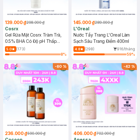
139.000 ₫
145.000 ₫
298.000 ₫
289.000 ₫
Cosrx
L'Oreal
Gel Rửa Mặt Cosrx Tràm Trà,
Nước Tẩy Trang L'Oreal Làm
0.5% BHA Có Độ pH Thấp
Sạch Sâu Trang Điểm 400ml
150ml
(173)
(298)
916/tháng
5.0
4.8
8
%
59
%
-
60
%
-
42
%
236.000 ₫
406.000 ₫
590.000 ₫
702.000 ₫
Cocoon
Anessa