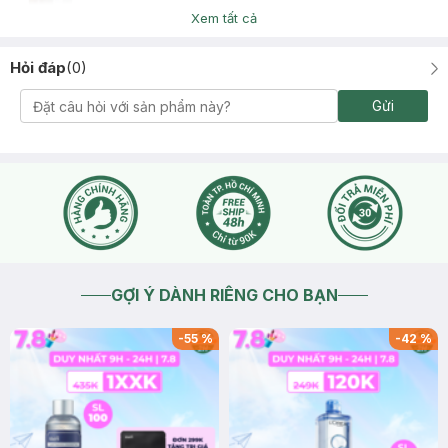
Xem tất cả
Hỏi đáp
(
0
)
Gửi
GỢI Ý DÀNH RIÊNG CHO BẠN
-
55
%
-
42
%