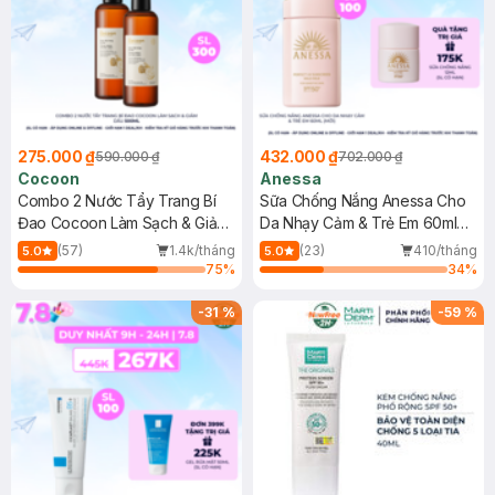
275.000 ₫
432.000 ₫
590.000 ₫
702.000 ₫
Cocoon
Anessa
Combo 2 Nước Tẩy Trang Bí
Sữa Chống Nắng Anessa Cho
Đao Cocoon Làm Sạch & Giảm
Da Nhạy Cảm & Trẻ Em 60ml
Dầu 500ml
(Mới)
(57)
1.4k/tháng
(23)
410/tháng
5.0
5.0
75
%
34
%
-
31
%
-
59
%