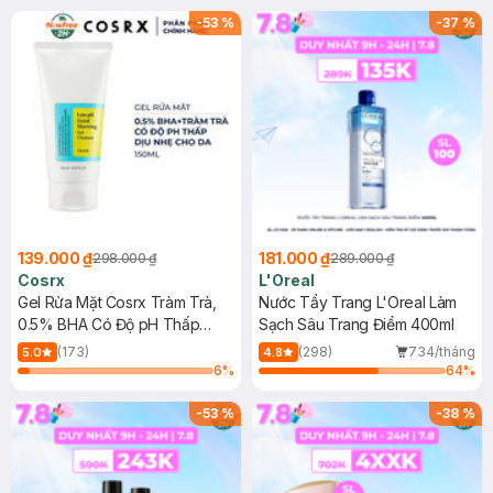
-
53
%
-
37
%
139.000 ₫
181.000 ₫
298.000 ₫
289.000 ₫
Cosrx
L'Oreal
Gel Rửa Mặt Cosrx Tràm Trà,
Nước Tẩy Trang L'Oreal Làm
0.5% BHA Có Độ pH Thấp
Sạch Sâu Trang Điểm 400ml
150ml
(173)
(298)
734/tháng
5.0
4.8
6
%
64
%
-
53
%
-
38
%