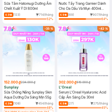
Sữa Tắm Hatomugi Dưỡng Ẩm
Nước Tẩy Trang Garnier Dành
Chiết Xuất Ý Dĩ 800ml
Cho Da Dầu Và Mụn 400ml
(Mới)
(123)
714/tháng
(69)
907/tháng
4.9
4.9
52
%
64
%
-
35
%
-
42
%
152.000 ₫
302.000 ₫
234.000 ₫
519.000 ₫
Sunplay
L'Oreal
Sữa Chống Nắng Sunplay Skin
Serum L'Oreal Hyaluronic Acid
Aqua Dưỡng Da Sáng Mịn 55g
Cấp Ẩm Sáng Da 30ml
(108)
454/tháng
(27)
275/tháng
4.9
4.9
48
%
45
%