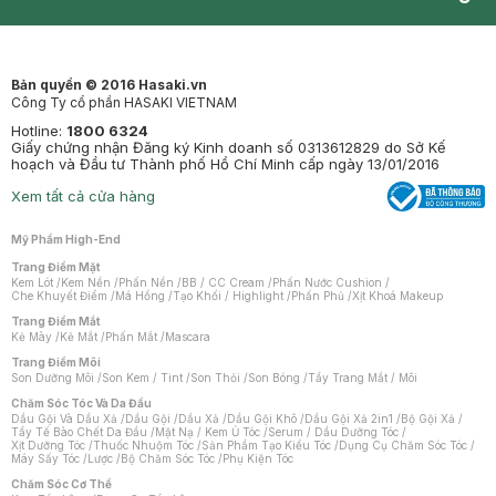
Synctives
Clinic
Dermahair
Mastige
Bản quyền © 2016 Hasaki.vn
Công Ty cổ phần HASAKI VIETNAM
Hotline:
1800 6324
Giấy chứng nhận Đăng ký Kinh doanh số 0313612829 do Sở Kế
hoạch và Đầu tư Thành phố Hồ Chí Minh cấp ngày 13/01/2016
Xem tất cả cửa hàng
Mỹ Phẩm High-End
Trang Điểm Mặt
Kem Lót
/
Kem Nền
/
Phấn Nền
/
BB / CC Cream
/
Phấn Nước Cushion
/
Che Khuyết Điểm
/
Má Hồng
/
Tạo Khối / Highlight
/
Phấn Phủ
/
Xịt Khoá Makeup
Trang Điểm Mắt
Kẻ Mày
/
Kẻ Mắt
/
Phấn Mắt
/
Mascara
Trang Điểm Môi
Son Dưỡng Môi
/
Son Kem / Tint
/
Son Thỏi
/
Son Bóng
/
Tẩy Trang Mắt / Môi
Chăm Sóc Tóc Và Da Đầu
Dầu Gội Và Dầu Xả
/
Dầu Gội
/
Dầu Xả
/
Dầu Gội Khô
/
Dầu Gội Xả 2in1
/
Bộ Gội Xả
/
Tẩy Tế Bào Chết Da Đầu
/
Mặt Nạ / Kem Ủ Tóc
/
Serum / Dầu Dưỡng Tóc
/
Xịt Dưỡng Tóc
/
Thuốc Nhuộm Tóc
/
Sản Phẩm Tạo Kiểu Tóc
/
Dụng Cụ Chăm Sóc Tóc
/
Máy Sấy Tóc
/
Lược
/
Bộ Chăm Sóc Tóc
/
Phụ Kiện Tóc
Chăm Sóc Cơ Thể