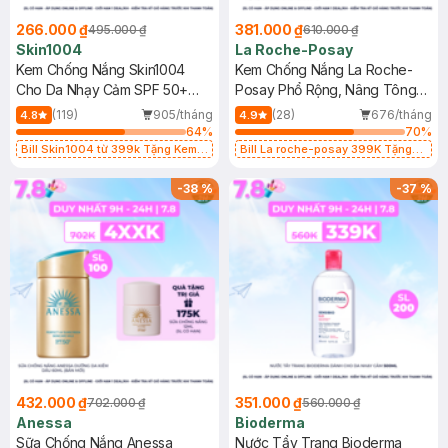
266.000 ₫
381.000 ₫
495.000 ₫
610.000 ₫
Skin1004
La Roche-Posay
Kem Chống Nắng Skin1004
Kem Chống Nắng La Roche-
Cho Da Nhạy Cảm SPF 50+
Posay Phổ Rộng, Nâng Tông
50ml
Kiềm Dầu 50ml
(119)
905/tháng
(28)
676/tháng
4.8
4.9
64
%
70
%
Bill Skin1004 từ 399k Tặng Kem
Bill La roche-posay 399K Tặng
Chống Nắng Cho Da Nhạy Cảm
Gel rửa mặt da dầu nhạy cảm 50ml
SPF 50+ 20ml (SL Có Hạn)
(SL có hạn)
-
38
%
-
37
%
432.000 ₫
351.000 ₫
702.000 ₫
560.000 ₫
Anessa
Bioderma
Sữa Chống Nắng Anessa
Nước Tẩy Trang Bioderma