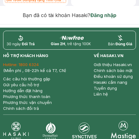
Bill 199K Sunplay tặng Tinh Chất
Chống Nắng 7g trị giá 30K (SL có
hạn)
Bạn đã có tài khoản Hasaki?
Đăng nhập
return
nowfree
price
HỖ TRỢ KHÁCH HÀNG
VỀ HASAKI.VN
Hotline:
1800 6324
Giới thiệu Hasaki.vn
(Miễn phí , 08-22h kể cả T7, CN)
Chính sách bảo mật
Điều khoản sử dụng
Các câu hỏi thường gặp
Hasaki cẩm nang
Gửi yêu cầu hỗ trợ
Tuyển dụng
Hướng dẫn đặt hàng
Liên hệ
Phương thức thanh toán
Phương thức vận chuyển
Chính sách đổi trả