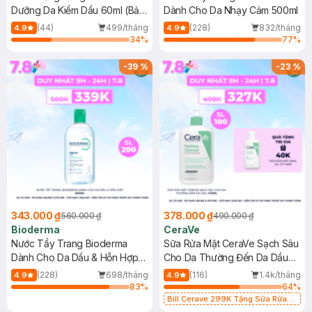
Dưỡng Da Kiềm Dầu 60ml (Bản
Dành Cho Da Nhạy Cảm 500ml
Mới)
(44)
499/tháng
(228)
832/tháng
4.9
4.9
34
%
77
%
-
39
%
-
23
%
343.000 ₫
378.000 ₫
560.000 ₫
490.000 ₫
Bioderma
CeraVe
Nước Tẩy Trang Bioderma
Sữa Rửa Mặt CeraVe Sạch Sâu
Dành Cho Da Dầu & Hỗn Hợp
Cho Da Thường Đến Da Dầu
500ml
473ml
(228)
698/tháng
(116)
1.4k/tháng
4.9
4.9
83
%
64
%
Bill Cerave 299K Tặng Sữa Rửa
Mặt Cerave 30ml (SL có hạn)