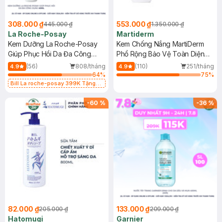
308.000 ₫
553.000 ₫
445.000 ₫
1.350.000 ₫
La Roche-Posay
Martiderm
Kem Dưỡng La Roche-Posay
Kem Chống Nắng MartiDerm
Giúp Phục Hồi Da Đa Công
Phổ Rộng Bảo Vệ Toàn Diện
Dụng 40ml
40ml
(56)
808/tháng
(110)
251/tháng
4.9
4.9
64
%
75
%
Bill La roche-posay 399K Tặng
Gel rửa mặt da dầu nhạy cảm 50ml
(SL có hạn)
-
60
%
-
36
%
82.000 ₫
133.000 ₫
205.000 ₫
209.000 ₫
Hatomugi
Garnier