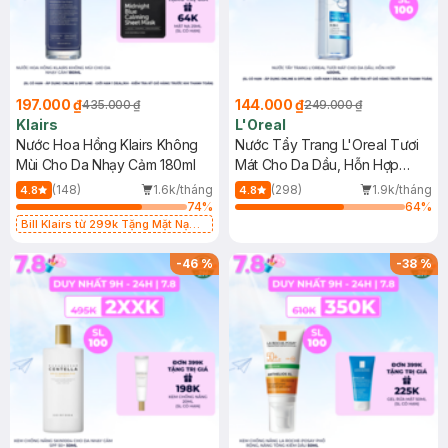
197.000 ₫
144.000 ₫
435.000 ₫
249.000 ₫
Klairs
L'Oreal
Nước Hoa Hồng Klairs Không
Nước Tẩy Trang L'Oreal Tươi
Mùi Cho Da Nhạy Cảm 180ml
Mát Cho Da Dầu, Hỗn Hợp
400ml
(148)
1.6k/tháng
(298)
1.9k/tháng
4.8
4.8
74
%
64
%
Bill Klairs từ 299k Tặng Mặt Nạ
Làm Dịu Da & Kiểm Soát Dầu Nhờn
25ml (SL Có Hạn)
-
46
%
-
38
%