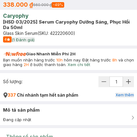
338.000 ₫
660.000 ₫
-
49
%
Caryophy
[HSD 03/2025] Serum Caryophy Dưỡng Sáng, Phục Hồi
Da 50ml
Glass Skin Serum
(SKU:
422220600
)
4
(
1
Đánh giá)
Start Icon
Giao Nhanh Miễn Phí 2H
Bạn muốn nhận hàng trước
10h
hôm nay. Đặt hàng trước
8h
và chọn
giao hàng
2H
ở bước thanh toán.
Xem chi tiết
Số lượng:
337
Chi nhánh tạm hết sản phẩm
Xem thêm
Mô tả sản phẩm
Đang cập nhật
Thông số sản phẩm