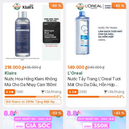
-
50
%
-
40
%
218.000 ₫
149.000 ₫
435.000 ₫
249.000 ₫
Klairs
L'Oreal
Nước Hoa Hồng Klairs Không
Nước Tẩy Trang L'Oreal Tươi
Mùi Cho Da Nhạy Cảm 180ml
Mát Cho Da Dầu, Hỗn Hợp
400ml
(148)
1.5k/tháng
(298)
1.8k/tháng
4.8
4.8
64
%
64
%
Bill Klairs từ 299k Tặng Mặt Nạ
Làm Dịu Da & Kiểm Soát Dầu Nhờn
25ml (SL Có Hạn)
-
53
%
-
43
%