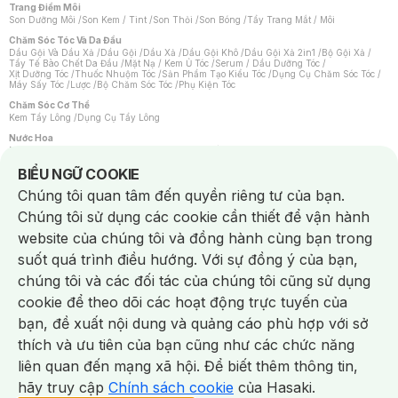
Trang Điểm Môi
Son Dưỡng Môi
/
Son Kem / Tint
/
Son Thỏi
/
Son Bóng
/
Tẩy Trang Mắt / Môi
Chăm Sóc Tóc Và Da Đầu
Dầu Gội Và Dầu Xả
/
Dầu Gội
/
Dầu Xả
/
Dầu Gội Khô
/
Dầu Gội Xả 2in1
/
Bộ Gội Xả
/
Tẩy Tế Bào Chết Da Đầu
/
Mặt Nạ / Kem Ủ Tóc
/
Serum / Dầu Dưỡng Tóc
/
Xịt Dưỡng Tóc
/
Thuốc Nhuộm Tóc
/
Sản Phẩm Tạo Kiểu Tóc
/
Dụng Cụ Chăm Sóc Tóc
/
Máy Sấy Tóc
/
Lược
/
Bộ Chăm Sóc Tóc
/
Phụ Kiện Tóc
Chăm Sóc Cơ Thể
Kem Tẩy Lông
/
Dụng Cụ Tẩy Lông
Nước Hoa
Nước Hoa Nữ
/
Nước Hoa Nam
/
Nước Hoa Cao Cấp
/
Xịt Thơm Toàn Thân
/
Nước Hoa Vùng Kín
Notice about cookies usage
BIỂU NGỮ COOKIE
Chăm Sóc Cá Nhân
Chúng tôi quan tâm đến quyền riêng tư của bạn.
Chống Muỗi
/
Khẩu Trang
/
Máy Massage
/
Mặt Nạ Xông Hơi
/
Nước Rửa Tay
/
Sản Phẩm Chăm Sóc Khác
/
Bàn Chải Đánh Răng
/
Bàn Chải Điện
/
Chúng tôi sử dụng các cookie cần thiết để vận hành
Hỗ Trợ Trắng Răng
/
Kem Đánh Răng
/
Máy Tăm Nước
/
Nước Súc Miệng
/
Tăm / Chỉ Nha Khoa
/
Xịt Thơm Miệng
/
Dung Dịch Vệ Sinh
/
Dưỡng Vùng Kín
/
website của chúng tôi và đồng hành cùng bạn trong
Khăn Ướt Vệ Sinh Vùng Kín
/
Băng Vệ Sinh
/
Tampon
/
Bọt Cạo Râu
/
Dao Cạo Râu
/
Máy Cạo Râu
suốt quá trình điều hướng. Với sự đồng ý của bạn,
Vấn Đề Về Da
chúng tôi và các đối tác của chúng tôi cũng sử dụng
Da Dầu / Lỗ Chân Lông To
/
Da Khô / Mất Nước
/
Da Lão Hóa
/
Da Mụn
/
Da Nhạy Cảm / Kích Ứng
/
Da Xỉn Màu
/
Thâm / Nám / Tàn Nhang
/
cookie để theo dõi các hoạt động trực tuyến của
Quầng Thâm & Bọng Mắt
/
Sẹo
/
Viêm Da Cơ Địa
bạn, đề xuất nội dung và quảng cáo phù hợp với sở
Dụng Cụ / Phụ Kiện Chăm Sóc Da
Chat i
Bông Tẩy Trang
/
Khăn Lau Mặt Khô
/
Dụng Cụ / Máy Rửa Mặt
/
Máy Chăm Sóc Da
/
thích và ưu tiên của bạn cũng như các chức năng
Dụng Cụ Chăm Sóc Khác
liên quan đến mạng xã hội. Để biết thêm thông tin,
hãy truy cập
Chính sách cookie
của Hasaki.