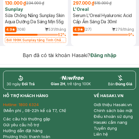
130.000 ₫
297.000 ₫
234.000 ₫
519.000 ₫
Sunplay
L'Oreal
Sữa Chống Nắng Sunplay Skin
Serum L'Oreal Hyaluronic Acid
Aqua Dưỡng Da Sáng Mịn 55g
Cấp Ẩm Sáng Da 30ml
(108)
531/tháng
(27)
279/tháng
4.9
4.9
62
%
9
%
Bill 199K Sunplay tặng Tinh Chất
Chống Nắng 7g trị giá 30K (SL có
hạn)
Bạn đã có tài khoản Hasaki?
Đăng nhập
return
nowfree
price
HỖ TRỢ KHÁCH HÀNG
VỀ HASAKI.VN
Hotline:
1800 6324
Giới thiệu Hasaki.vn
(Miễn phí , 08-22h kể cả T7, CN)
Chính sách bảo mật
Điều khoản sử dụng
Các câu hỏi thường gặp
Hasaki cẩm nang
Gửi yêu cầu hỗ trợ
Tuyển dụng
Hướng dẫn đặt hàng
Liên hệ
Phương thức thanh toán