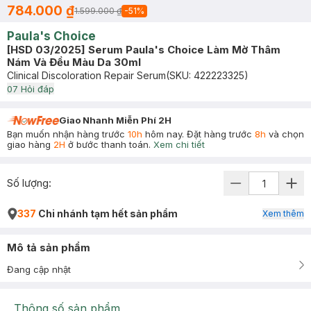
784.000 ₫
1.599.000 ₫
-
51
%
Paula's Choice
[HSD 03/2025] Serum Paula's Choice Làm Mờ Thâm
Nám Và Đều Màu Da 30ml
Clinical Discoloration Repair Serum
(SKU:
422223325
)
0
7
Hỏi đáp
Giao Nhanh Miễn Phí 2H
Bạn muốn nhận hàng trước
10h
hôm nay. Đặt hàng trước
8h
và chọn
giao hàng
2H
ở bước thanh toán.
Xem chi tiết
Số lượng:
337
Chi nhánh tạm hết sản phẩm
Xem thêm
Mô tả sản phẩm
Đang cập nhật
Thông số sản phẩm