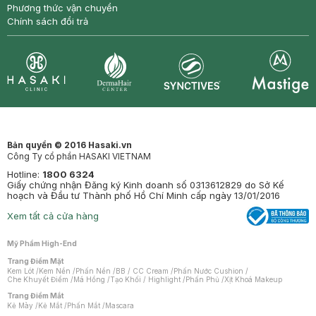
Phương thức vận chuyển
Chính sách đổi trả
Synctives
Clinic
Dermahair
Mastige
Bản quyền © 2016 Hasaki.vn
Công Ty cổ phần HASAKI VIETNAM
Hotline:
1800 6324
Giấy chứng nhận Đăng ký Kinh doanh số 0313612829 do Sở Kế
hoạch và Đầu tư Thành phố Hồ Chí Minh cấp ngày 13/01/2016
Xem tất cả cửa hàng
Mỹ Phẩm High-End
Trang Điểm Mặt
Kem Lót
/
Kem Nền
/
Phấn Nền
/
BB / CC Cream
/
Phấn Nước Cushion
/
Che Khuyết Điểm
/
Má Hồng
/
Tạo Khối / Highlight
/
Phấn Phủ
/
Xịt Khoá Makeup
Trang Điểm Mắt
Kẻ Mày
/
Kẻ Mắt
/
Phấn Mắt
/
Mascara