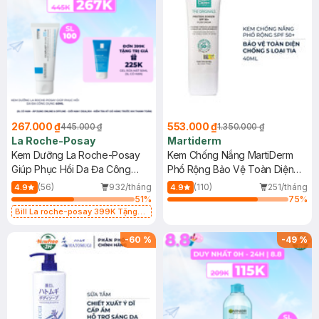
267.000 ₫
553.000 ₫
445.000 ₫
1.350.000 ₫
La Roche-Posay
Martiderm
Kem Dưỡng La Roche-Posay
Kem Chống Nắng MartiDerm
Giúp Phục Hồi Da Đa Công
Phổ Rộng Bảo Vệ Toàn Diện
Dụng 40ml
40ml
(56)
932/tháng
(110)
251/tháng
4.9
4.9
51
%
75
%
Bill La roche-posay 399K Tặng
Gel rửa mặt da dầu nhạy cảm 50ml
(SL có hạn)
-
60
%
-
49
%