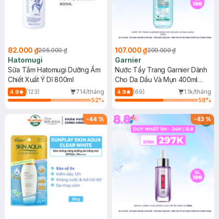
82.000 ₫
107.000 ₫
205.000 ₫
209.000 ₫
Hatomugi
Garnier
Sữa Tắm Hatomugi Dưỡng Ẩm
Nước Tẩy Trang Garnier Dành
Chiết Xuất Ý Dĩ 800ml
Cho Da Dầu Và Mụn 400ml
(Mới)
(123)
714/tháng
(69)
1.1k/tháng
4.9
4.9
52
%
58
%
-
44
%
-
43
%