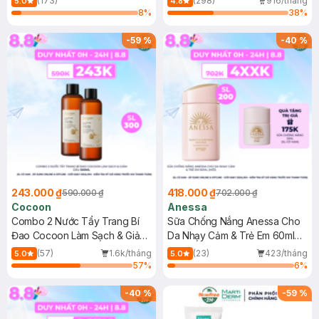
(173)
(298)
916/tháng
5.0
4.8
8
%
38
%
-
59
%
-
40
%
243.000 ₫
418.000 ₫
590.000 ₫
702.000 ₫
Cocoon
Anessa
Combo 2 Nước Tẩy Trang Bí
Sữa Chống Nắng Anessa Cho
Đao Cocoon Làm Sạch & Giảm
Da Nhạy Cảm & Trẻ Em 60ml
Dầu 500ml
(Mới)
(57)
1.6k/tháng
(23)
423/tháng
5.0
5.0
57
%
6
%
-
40
%
-
59
%