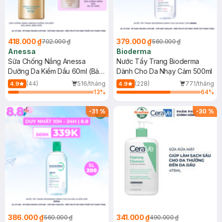
418.000 ₫
379.000 ₫
702.000 ₫
560.000 ₫
Anessa
Bioderma
Sữa Chống Nắng Anessa
Nước Tẩy Trang Bioderma
Dưỡng Da Kiềm Dầu 60ml (Bản
Dành Cho Da Nhạy Cảm 500ml
Mới)
(44)
516/tháng
(228)
771/tháng
4.9
4.9
13
%
64
%
-
31
%
-
30
%
386.000 ₫
341.000 ₫
560.000 ₫
490.000 ₫