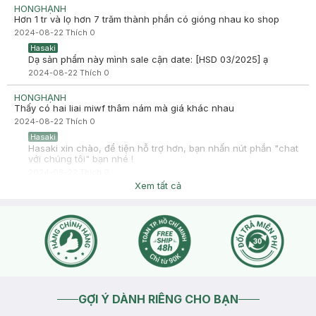
HONGHẠNH
Hơn 1 tr và lọ hơn 7 trăm thành phần có gióng nhau ko shop
2024-08-22
Thích
0
Hasaki
Dạ sản phẩm này mình sale cận date: [HSD 03/2025] ạ
2024-08-22
Thích
0
HONGHẠNH
Thấy có hai liai miwf thâm nám mà giá khác nhau
2024-08-22
Thích
0
Hasaki
Hasaki xin chào, để tiện hỗ trợ hơn, bạn nhấn nút phần "chat
với chúng tôi" bạn nhé !
2024-08-22
Thích
0
Xem tất cả
GỢI Ý DÀNH RIÊNG CHO BẠN