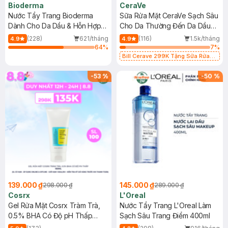
Bioderma
CeraVe
Nước Tẩy Trang Bioderma
Sữa Rửa Mặt CeraVe Sạch Sâu
Dành Cho Da Dầu & Hỗn Hợp
Cho Da Thường Đến Da Dầu
500ml
473ml
(228)
621/tháng
(116)
1.5k/tháng
4.9
4.9
64
%
7
%
Bill Cerave 299K Tặng Sữa Rửa
Mặt Cerave 30ml (SL có hạn)
-
53
%
-
50
%
139.000 ₫
145.000 ₫
298.000 ₫
289.000 ₫
Cosrx
L'Oreal
Gel Rửa Mặt Cosrx Tràm Trà,
Nước Tẩy Trang L'Oreal Làm
0.5% BHA Có Độ pH Thấp
Sạch Sâu Trang Điểm 400ml
150ml