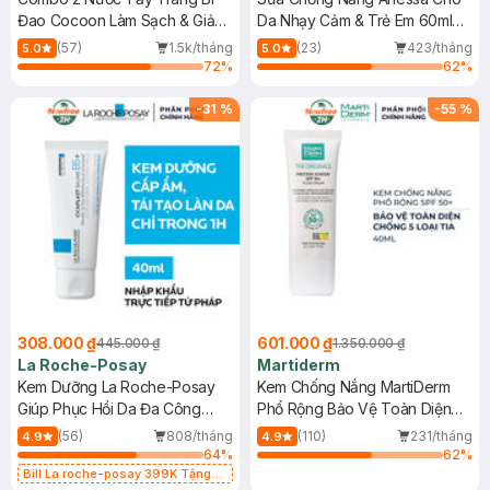
Đao Cocoon Làm Sạch & Giảm
Da Nhạy Cảm & Trẻ Em 60ml
Dầu 500ml
(Mới)
(57)
1.5k/tháng
(23)
423/tháng
5.0
5.0
72
%
62
%
-
31
%
-
55
%
308.000 ₫
601.000 ₫
445.000 ₫
1.350.000 ₫
La Roche-Posay
Martiderm
Kem Dưỡng La Roche-Posay
Kem Chống Nắng MartiDerm
Giúp Phục Hồi Da Đa Công
Phổ Rộng Bảo Vệ Toàn Diện
Dụng 40ml
40ml
(56)
808/tháng
(110)
231/tháng
4.9
4.9
64
%
62
%
Bill La roche-posay 399K Tặng