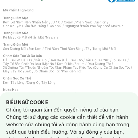
Mỹ Phẩm High-End
Trang Điểm Mặt
Kem Lót
/
Kem Nền
/
Phấn Nền
/
BB / CC Cream
/
Phấn Nước Cushion
/
Che Khuyết Điểm
/
Má Hồng
/
Tạo Khối / Highlight
/
Phấn Phủ
/
Xịt Khoá Makeup
Trang Điểm Mắt
Kẻ Mày
/
Kẻ Mắt
/
Phấn Mắt
/
Mascara
Trang Điểm Môi
Son Dưỡng Môi
/
Son Kem / Tint
/
Son Thỏi
/
Son Bóng
/
Tẩy Trang Mắt / Môi
Chăm Sóc Tóc Và Da Đầu
Dầu Gội Và Dầu Xả
/
Dầu Gội
/
Dầu Xả
/
Dầu Gội Khô
/
Dầu Gội Xả 2in1
/
Bộ Gội Xả
/
Tẩy Tế Bào Chết Da Đầu
/
Mặt Nạ / Kem Ủ Tóc
/
Serum / Dầu Dưỡng Tóc
/
Xịt Dưỡng Tóc
/
Thuốc Nhuộm Tóc
/
Sản Phẩm Tạo Kiểu Tóc
/
Dụng Cụ Chăm Sóc Tóc
/
Máy Sấy Tóc
/
Lược
/
Bộ Chăm Sóc Tóc
/
Phụ Kiện Tóc
Chăm Sóc Cơ Thể
Kem Tẩy Lông
/
Dụng Cụ Tẩy Lông
Nước Hoa
Nước Hoa Nữ
/
Nước Hoa Nam
/
Nước Hoa Cao Cấp
/
Xịt Thơm Toàn Thân
/
Nước Hoa Vùng Kín
Notice about cookies usage
BIỂU NGỮ COOKIE
Chăm Sóc Cá Nhân
Chúng tôi quan tâm đến quyền riêng tư của bạn.
Chống Muỗi
/
Khẩu Trang
/
Máy Massage
/
Mặt Nạ Xông Hơi
/
Nước Rửa Tay
/
Sản Phẩm Chăm Sóc Khác
/
Bàn Chải Đánh Răng
/
Bàn Chải Điện
/
Chúng tôi sử dụng các cookie cần thiết để vận hành
Hỗ Trợ Trắng Răng
/
Kem Đánh Răng
/
Máy Tăm Nước
/
Nước Súc Miệng
/
Tăm / Chỉ Nha Khoa
/
Xịt Thơm Miệng
/
Dung Dịch Vệ Sinh
/
Dưỡng Vùng Kín
/
website của chúng tôi và đồng hành cùng bạn trong
Khăn Ướt Vệ Sinh Vùng Kín
/
Băng Vệ Sinh
/
Tampon
/
Bọt Cạo Râu
/
Dao Cạo Râu
/
Máy Cạo Râu
suốt quá trình điều hướng. Với sự đồng ý của bạn,
Vấn Đề Về Da