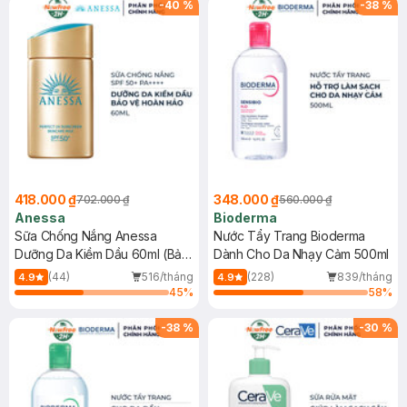
-
40
%
-
38
%
418.000 ₫
348.000 ₫
702.000 ₫
560.000 ₫
Anessa
Bioderma
Sữa Chống Nắng Anessa
Nước Tẩy Trang Bioderma
Dưỡng Da Kiềm Dầu 60ml (Bản
Dành Cho Da Nhạy Cảm 500ml
Mới)
(44)
516/tháng
(228)
839/tháng
4.9
4.9
45
%
58
%
-
38
%
-
30
%