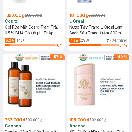
139.000 ₫
181.000 ₫
298.000 ₫
289.000 ₫
Cosrx
L'Oreal
Gel Rửa Mặt Cosrx Tràm Trà,
Nước Tẩy Trang L'Oreal Làm
0.5% BHA Có Độ pH Thấp
Sạch Sâu Trang Điểm 400ml
150ml
(173)
(298)
734/tháng
5.0
4.8
10
%
64
%
-
57
%
-
40
%
252.000 ₫
418.000 ₫
590.000 ₫
702.000 ₫
Cocoon
Anessa
Combo 2 Nước Tẩy Trang Bí
Sữa Chống Nắng Anessa Cho