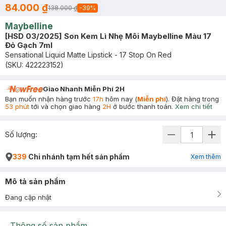
84.000 ₫
138.000 ₫
-
39
%
Maybelline
[HSD 03/2025] Son Kem Lì Nhẹ Môi Maybelline Màu 17
Đỏ Gạch 7ml
Sensational Liquid Matte Lipstick - 17 Stop On Red
(SKU:
422223152
)
Giao Nhanh Miễn Phí 2H
Bạn muốn nhận hàng trước
17h
hôm nay (
Miễn phí
). Đặt hàng trong
53 phút
tới và chọn giao hàng
2H
ở bước thanh toán.
Xem chi tiết
Số lượng:
339
Chi nhánh tạm hết sản phẩm
Xem thêm
Mô tả sản phẩm
Đang cập nhật
Thông số sản phẩm