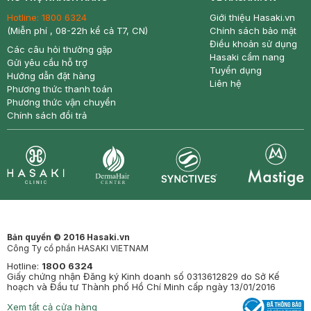
Hotline:
1800 6324
Giới thiệu Hasaki.vn
(Miễn phí , 08-22h kể cả T7, CN)
Chính sách bảo mật
Điều khoản sử dụng
Các câu hỏi thường gặp
Hasaki cẩm nang
Gửi yêu cầu hỗ trợ
Tuyển dụng
Hướng dẫn đặt hàng
Liên hệ
Phương thức thanh toán
Phương thức vận chuyển
Chính sách đổi trả
Synctives
Clinic
Dermahair
Mastige
Bản quyền © 2016 Hasaki.vn
Công Ty cổ phần HASAKI VIETNAM
Hotline:
1800 6324
Giấy chứng nhận Đăng ký Kinh doanh số 0313612829 do Sở Kế
hoạch và Đầu tư Thành phố Hồ Chí Minh cấp ngày 13/01/2016
Xem tất cả cửa hàng