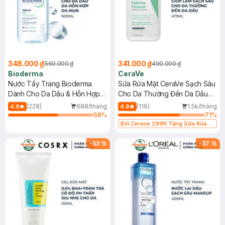
348.000 ₫
341.000 ₫
560.000 ₫
490.000 ₫
Bioderma
CeraVe
Nước Tẩy Trang Bioderma
Sữa Rửa Mặt CeraVe Sạch Sâu
Dành Cho Da Dầu & Hỗn Hợp
Cho Da Thường Đến Da Dầu
500ml
473ml
(228)
688/tháng
(116)
1.5k/tháng
4.9
4.9
58
%
71
%
Bill Cerave 299K Tặng Sữa Rửa
Mặt Cerave 30ml (SL có hạn)
-
53
%
-
37
%