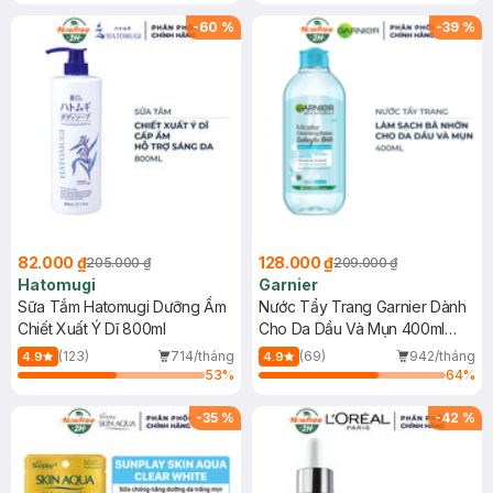
Gel rửa mặt da dầu nhạy cảm 50ml
(SL có hạn)
-
60
%
-
39
%
82.000 ₫
128.000 ₫
205.000 ₫
209.000 ₫
Hatomugi
Garnier
Sữa Tắm Hatomugi Dưỡng Ẩm
Nước Tẩy Trang Garnier Dành
Chiết Xuất Ý Dĩ 800ml
Cho Da Dầu Và Mụn 400ml
(Mới)
(123)
714/tháng
(69)
942/tháng
4.9
4.9
53
%
64
%
-
35
%
-
42
%