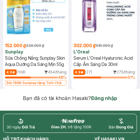
152.000 ₫
302.000 ₫
234.000 ₫
519.000 ₫
Sunplay
L'Oreal
Sữa Chống Nắng Sunplay Skin
Serum L'Oreal Hyaluronic Acid
Aqua Dưỡng Da Sáng Mịn 55g
Cấp Ẩm Sáng Da 30ml
(108)
454/tháng
(27)
275/tháng
4.9
4.9
48
%
51
%
Bill 199K Sunplay tặng Tinh Chất
Chống Nắng 7g trị giá 30K (SL có
hạn)
Bạn đã có tài khoản Hasaki?
Đăng nhập
return
nowfree
price
HỖ TRỢ KHÁCH HÀNG
VỀ HASAKI.VN