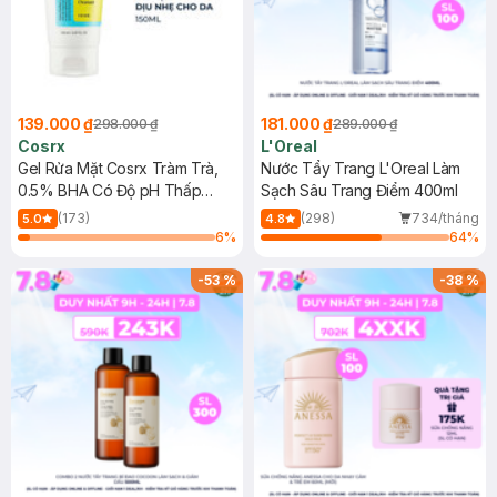
139.000 ₫
181.000 ₫
298.000 ₫
289.000 ₫
Cosrx
L'Oreal
Gel Rửa Mặt Cosrx Tràm Trà,
Nước Tẩy Trang L'Oreal Làm
0.5% BHA Có Độ pH Thấp
Sạch Sâu Trang Điểm 400ml
150ml
(173)
(298)
734/tháng
5.0
4.8
6
%
64
%
-
53
%
-
38
%