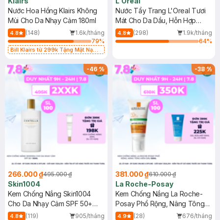
Klairs
L'Oreal
Nước Hoa Hồng Klairs Không
Nước Tẩy Trang L'Oreal Tươi
Mùi Cho Da Nhạy Cảm 180ml
Mát Cho Da Dầu, Hỗn Hợp
400ml
(148)
1.6k/tháng
(298)
1.9k/tháng
4.8
4.8
79
%
64
%
Bill Klairs từ 299k Tặng Mặt Nạ
Làm Dịu Da & Kiểm Soát Dầu Nhờn
25ml (SL Có Hạn)
-
46
%
-
38
%
266.000 ₫
381.000 ₫
495.000 ₫
610.000 ₫
Skin1004
La Roche-Posay
Kem Chống Nắng Skin1004
Kem Chống Nắng La Roche-
Cho Da Nhạy Cảm SPF 50+
Posay Phổ Rộng, Nâng Tông
50ml
Kiềm Dầu 50ml
(119)
905/tháng
(28)
676/tháng
4.8
4.9