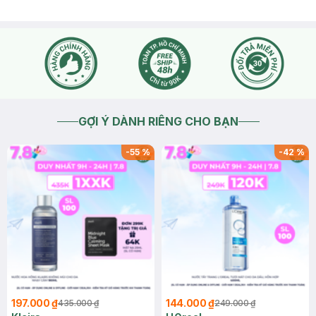
GỢI Ý DÀNH RIÊNG CHO BẠN
-
55
%
-
42
%
197.000 ₫
144.000 ₫
435.000 ₫
249.000 ₫