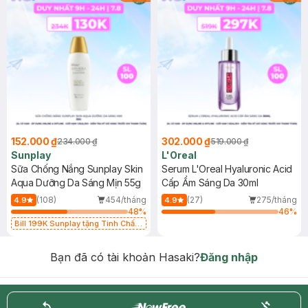
152.000 ₫
302.000 ₫
234.000 ₫
519.000 ₫
Sunplay
L'Oreal
Sữa Chống Nắng Sunplay Skin
Serum L'Oreal Hyaluronic Acid
Aqua Dưỡng Da Sáng Mịn 55g
Cấp Ẩm Sáng Da 30ml
(108)
454/tháng
(27)
275/tháng
4.9
4.9
48
%
46
%
Bill 199K Sunplay tặng Tinh Chất
Chống Nắng 7g trị giá 30K (SL có
hạn)
Bạn đã có tài khoản Hasaki?
Đăng nhập