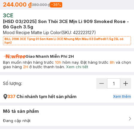
244.000 ₫
380.000 ₫
-
36
%
3CE
[HSD 03/2025] Son Thỏi 3CE Mịn Lì 909 Smoked Rose -
Đỏ Gạch 3.5g
Mood Recipe Matte Lip Color
(SKU:
422223127
)
BILL 319K 3CE Tặng 01 Son Kem Lì 3CE Nhung Mịn Màu 03 Daffodil 1.5g (SL có
hạn)
Giao Nhanh Miễn Phí 2H
Bạn muốn nhận hàng trước
10h
hôm nay. Đặt hàng trước
8h
và chọn
giao hàng
2H
ở bước thanh toán.
Xem chi tiết
Số lượng:
337
Chi nhánh tạm hết sản phẩm
Xem thêm
Mô tả sản phẩm
Đang cập nhật