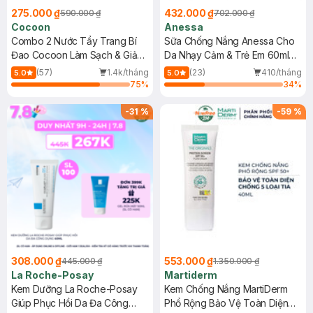
275.000 ₫
432.000 ₫
590.000 ₫
702.000 ₫
Cocoon
Anessa
Combo 2 Nước Tẩy Trang Bí
Sữa Chống Nắng Anessa Cho
Đao Cocoon Làm Sạch & Giảm
Da Nhạy Cảm & Trẻ Em 60ml
Dầu 500ml
(Mới)
(57)
1.4k/tháng
(23)
410/tháng
5.0
5.0
75
%
34
%
-
31
%
-
59
%
308.000 ₫
553.000 ₫
445.000 ₫
1.350.000 ₫
La Roche-Posay
Martiderm
Kem Dưỡng La Roche-Posay
Kem Chống Nắng MartiDerm
Giúp Phục Hồi Da Đa Công
Phổ Rộng Bảo Vệ Toàn Diện