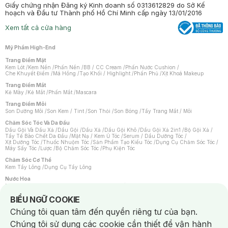
Giấy chứng nhận Đăng ký Kinh doanh số 0313612829 do Sở Kế
hoạch và Đầu tư Thành phố Hồ Chí Minh cấp ngày 13/01/2016
Xem tất cả cửa hàng
Mỹ Phẩm High-End
Trang Điểm Mặt
Kem Lót
/
Kem Nền
/
Phấn Nền
/
BB / CC Cream
/
Phấn Nước Cushion
/
Che Khuyết Điểm
/
Má Hồng
/
Tạo Khối / Highlight
/
Phấn Phủ
/
Xịt Khoá Makeup
Trang Điểm Mắt
Kẻ Mày
/
Kẻ Mắt
/
Phấn Mắt
/
Mascara
Trang Điểm Môi
Son Dưỡng Môi
/
Son Kem / Tint
/
Son Thỏi
/
Son Bóng
/
Tẩy Trang Mắt / Môi
Chăm Sóc Tóc Và Da Đầu
Dầu Gội Và Dầu Xả
/
Dầu Gội
/
Dầu Xả
/
Dầu Gội Khô
/
Dầu Gội Xả 2in1
/
Bộ Gội Xả
/
Tẩy Tế Bào Chết Da Đầu
/
Mặt Nạ / Kem Ủ Tóc
/
Serum / Dầu Dưỡng Tóc
/
Xịt Dưỡng Tóc
/
Thuốc Nhuộm Tóc
/
Sản Phẩm Tạo Kiểu Tóc
/
Dụng Cụ Chăm Sóc Tóc
/
Máy Sấy Tóc
/
Lược
/
Bộ Chăm Sóc Tóc
/
Phụ Kiện Tóc
Chăm Sóc Cơ Thể
Kem Tẩy Lông
/
Dụng Cụ Tẩy Lông
Nước Hoa
Nước Hoa Nữ
/
Nước Hoa Nam
/
Nước Hoa Cao Cấp
/
Xịt Thơm Toàn Thân
/
Nước Hoa Vùng Kín
Notice about cookies usage
BIỂU NGỮ COOKIE
Chăm Sóc Cá Nhân
Chúng tôi quan tâm đến quyền riêng tư của bạn.
Chống Muỗi
/
Khẩu Trang
/
Máy Massage
/
Mặt Nạ Xông Hơi
/
Nước Rửa Tay
/
Sản Phẩm Chăm Sóc Khác
/
Bàn Chải Đánh Răng
/
Bàn Chải Điện
/
Chúng tôi sử dụng các cookie cần thiết để vận hành
Hỗ Trợ Trắng Răng
/
Kem Đánh Răng
/
Máy Tăm Nước
/
Nước Súc Miệng
/