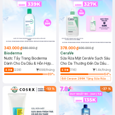
343.000 ₫
378.000 ₫
560.000 ₫
490.000 ₫
Bioderma
CeraVe
Nước Tẩy Trang Bioderma
Sữa Rửa Mặt CeraVe Sạch Sâu
Dành Cho Da Dầu & Hỗn Hợp
Cho Da Thường Đến Da Dầu
500ml
473ml
(228)
698/tháng
(116)
1.4k/tháng
4.9
4.9
89
%
64
%
Bill Cerave 299K Tặng Sữa Rửa
Mặt Cerave 30ml (SL có hạn)
-
53
%
-
37
%