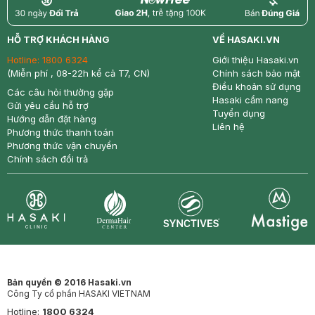
return
nowfree
price
HỖ TRỢ KHÁCH HÀNG
VỀ HASAKI.VN
Hotline:
1800 6324
Giới thiệu Hasaki.vn
(Miễn phí , 08-22h kể cả T7, CN)
Chính sách bảo mật
Điều khoản sử dụng
Các câu hỏi thường gặp
Hasaki cẩm nang
Gửi yêu cầu hỗ trợ
Tuyển dụng
Hướng dẫn đặt hàng
Liên hệ
Phương thức thanh toán
Phương thức vận chuyển
Chính sách đổi trả
Synctives
Clinic
Dermahair
Mastige
Bản quyền © 2016 Hasaki.vn
Công Ty cổ phần HASAKI VIETNAM
Hotline:
1800 6324