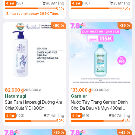
Dụng 40ml
40ml
(56)
808/tháng
(110)
251/tháng
4.9
4.9
64
%
75
%
Bill La roche-posay 399K Tặng
Gel rửa mặt da dầu nhạy cảm 50ml
(SL có hạn)
-
60
%
-
36
%
82.000 ₫
133.000 ₫
205.000 ₫
209.000 ₫
Hatomugi
Garnier
Sữa Tắm Hatomugi Dưỡng Ẩm
Nước Tẩy Trang Garnier Dành
Chiết Xuất Ý Dĩ 800ml
Cho Da Dầu Và Mụn 400ml
(Mới)
(123)
714/tháng
(69)
907/tháng
4.9
4.9
52
%
64
%
-
35
%
-
42
%