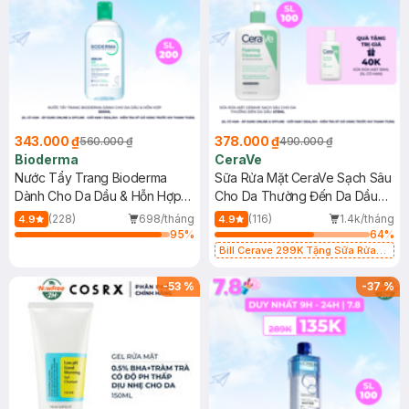
343.000 ₫
378.000 ₫
560.000 ₫
490.000 ₫
Bioderma
CeraVe
Nước Tẩy Trang Bioderma
Sữa Rửa Mặt CeraVe Sạch Sâu
Dành Cho Da Dầu & Hỗn Hợp
Cho Da Thường Đến Da Dầu
500ml
473ml
(228)
698/tháng
(116)
1.4k/tháng
4.9
4.9
95
%
64
%
Bill Cerave 299K Tặng Sữa Rửa
Mặt Cerave 30ml (SL có hạn)
-
53
%
-
37
%