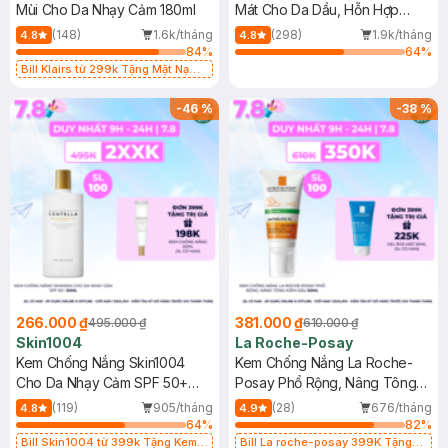
Mùi Cho Da Nhạy Cảm 180ml
Mát Cho Da Dầu, Hỗn Hợp
400ml
(148)
1.6k/tháng
(298)
1.9k/tháng
4.8
4.8
84
%
64
%
Bill Klairs từ 299k Tặng Mặt Nạ
Làm Dịu Da & Kiểm Soát Dầu Nhờn
25ml (SL Có Hạn)
-
46
%
-
38
%
266.000 ₫
381.000 ₫
495.000 ₫
610.000 ₫
Skin1004
La Roche-Posay
Kem Chống Nắng Skin1004
Kem Chống Nắng La Roche-
Cho Da Nhạy Cảm SPF 50+
Posay Phổ Rộng, Nâng Tông
50ml
Kiềm Dầu 50ml
(119)
905/tháng
(28)
676/tháng
4.8
4.9
64
%
82
%
Bill Skin1004 từ 399k Tặng Kem
Bill La roche-posay 399K Tặng