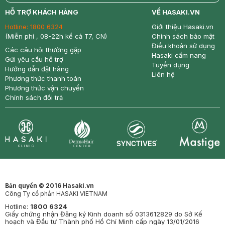
return
nowfree
price
HỖ TRỢ KHÁCH HÀNG
VỀ HASAKI.VN
Hotline:
1800 6324
Giới thiệu Hasaki.vn
(Miễn phí , 08-22h kể cả T7, CN)
Chính sách bảo mật
Điều khoản sử dụng
Các câu hỏi thường gặp
Hasaki cẩm nang
Gửi yêu cầu hỗ trợ
Tuyển dụng
Hướng dẫn đặt hàng
Liên hệ
Phương thức thanh toán
Phương thức vận chuyển
Chính sách đổi trả
Synctives
Clinic
Dermahair
Mastige
Bản quyền © 2016 Hasaki.vn
Công Ty cổ phần HASAKI VIETNAM
Hotline:
1800 6324
Giấy chứng nhận Đăng ký Kinh doanh số 0313612829 do Sở Kế
hoạch và Đầu tư Thành phố Hồ Chí Minh cấp ngày 13/01/2016