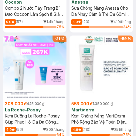
Cocoon
Anessa
Combo 2 Nước Tẩy Trang Bí
Sữa Chống Nắng Anessa Cho
Đao Cocoon Làm Sạch & Giảm
Da Nhạy Cảm & Trẻ Em 60ml
Dầu 500ml
(Mới)
(57)
1.4k/tháng
(23)
410/tháng
5.0
5.0
75
%
34
%
-
31
%
-
59
%
308.000 ₫
553.000 ₫
445.000 ₫
1.350.000 ₫
La Roche-Posay
Martiderm
Kem Dưỡng La Roche-Posay
Kem Chống Nắng MartiDerm
Giúp Phục Hồi Da Đa Công
Phổ Rộng Bảo Vệ Toàn Diện
Dụng 40ml
40ml
(56)
808/tháng
(110)
251/tháng
4.9
4.9
64
%
75
%