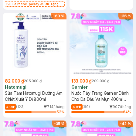
Bill La roche-posay 399K Tặng
Gel rửa mặt da dầu nhạy cảm 50ml
(SL có hạn)
-
60
%
-
36
%
82.000 ₫
133.000 ₫
205.000 ₫
209.000 ₫
Hatomugi
Garnier
Sữa Tắm Hatomugi Dưỡng Ẩm
Nước Tẩy Trang Garnier Dành
Chiết Xuất Ý Dĩ 800ml
Cho Da Dầu Và Mụn 400ml
(Mới)
(123)
714/tháng
(69)
907/tháng
4.9
4.9
52
%
64
%
-
35
%
-
42
%