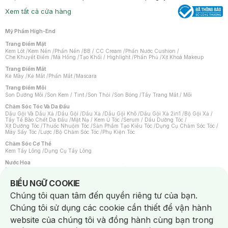
Xem tất cả cửa hàng
Mỹ Phẩm High-End
Trang Điểm Mặt
Kem Lót
/
Kem Nền
/
Phấn Nền
/
BB / CC Cream
/
Phấn Nước Cushion
/
Che Khuyết Điểm
/
Má Hồng
/
Tạo Khối / Highlight
/
Phấn Phủ
/
Xịt Khoá Makeup
Trang Điểm Mắt
Kẻ Mày
/
Kẻ Mắt
/
Phấn Mắt
/
Mascara
Trang Điểm Môi
Son Dưỡng Môi
/
Son Kem / Tint
/
Son Thỏi
/
Son Bóng
/
Tẩy Trang Mắt / Môi
Chăm Sóc Tóc Và Da Đầu
Dầu Gội Và Dầu Xả
/
Dầu Gội
/
Dầu Xả
/
Dầu Gội Khô
/
Dầu Gội Xả 2in1
/
Bộ Gội Xả
/
Tẩy Tế Bào Chết Da Đầu
/
Mặt Nạ / Kem Ủ Tóc
/
Serum / Dầu Dưỡng Tóc
/
Xịt Dưỡng Tóc
/
Thuốc Nhuộm Tóc
/
Sản Phẩm Tạo Kiểu Tóc
/
Dụng Cụ Chăm Sóc Tóc
/
Máy Sấy Tóc
/
Lược
/
Bộ Chăm Sóc Tóc
/
Phụ Kiện Tóc
Chăm Sóc Cơ Thể
Kem Tẩy Lông
/
Dụng Cụ Tẩy Lông
Nước Hoa
Nước Hoa Nữ
/
Nước Hoa Nam
/
Nước Hoa Cao Cấp
/
Xịt Thơm Toàn Thân
/
Nước Hoa Vùng Kín
Notice about cookies usage
BIỂU NGỮ COOKIE
Chăm Sóc Cá Nhân
Chúng tôi quan tâm đến quyền riêng tư của bạn.
Chống Muỗi
/
Khẩu Trang
/
Máy Massage
/
Mặt Nạ Xông Hơi
/
Nước Rửa Tay
/
Sản Phẩm Chăm Sóc Khác
/
Bàn Chải Đánh Răng
/
Bàn Chải Điện
/
Chúng tôi sử dụng các cookie cần thiết để vận hành
Hỗ Trợ Trắng Răng
/
Kem Đánh Răng
/
Máy Tăm Nước
/
Nước Súc Miệng
/
Tăm / Chỉ Nha Khoa
/
Xịt Thơm Miệng
/
Dung Dịch Vệ Sinh
/
Dưỡng Vùng Kín
/
website của chúng tôi và đồng hành cùng bạn trong
Khăn Ướt Vệ Sinh Vùng Kín
/
Băng Vệ Sinh
/
Tampon
/
Bọt Cạo Râu
/
Dao Cạo Râu
/
Máy Cạo Râu