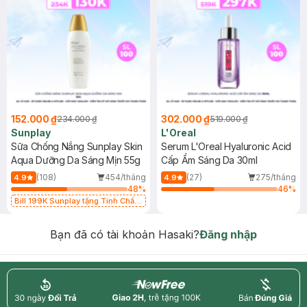
152.000 ₫
302.000 ₫
234.000 ₫
519.000 ₫
Sunplay
L'Oreal
Sữa Chống Nắng Sunplay Skin
Serum L'Oreal Hyaluronic Acid
Aqua Dưỡng Da Sáng Mịn 55g
Cấp Ẩm Sáng Da 30ml
(108)
454/tháng
(27)
275/tháng
4.9
4.9
48
%
46
%
Bill 199K Sunplay tặng Tinh Chất
Chống Nắng 7g trị giá 30K (SL có
hạn)
Bạn đã có tài khoản Hasaki?
Đăng nhập