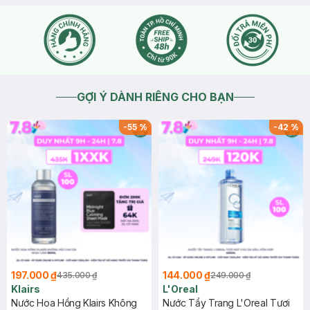
GỢI Ý DÀNH RIÊNG CHO BẠN
-
55
%
-
42
%
197.000 ₫
144.000 ₫
435.000 ₫
249.000 ₫
Klairs
L'Oreal
Nước Hoa Hồng Klairs Không
Nước Tẩy Trang L'Oreal Tươi