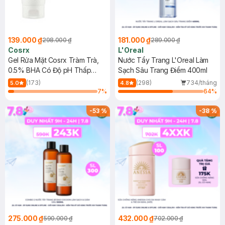
139.000 ₫
181.000 ₫
298.000 ₫
289.000 ₫
Cosrx
L'Oreal
Gel Rửa Mặt Cosrx Tràm Trà,
Nước Tẩy Trang L'Oreal Làm
0.5% BHA Có Độ pH Thấp
Sạch Sâu Trang Điểm 400ml
150ml
(173)
(298)
734/tháng
5.0
4.8
7
%
64
%
-
53
%
-
38
%
275.000 ₫
432.000 ₫
590.000 ₫
702.000 ₫