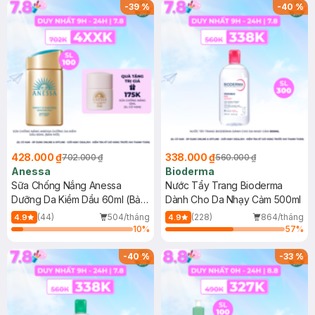
SPF 50+ 20ml (SL Có Hạn)
(SL có hạn)
-
39
%
-
40
%
428.000 ₫
338.000 ₫
702.000 ₫
560.000 ₫
Anessa
Bioderma
Sữa Chống Nắng Anessa
Nước Tẩy Trang Bioderma
Dưỡng Da Kiềm Dầu 60ml (Bản
Dành Cho Da Nhạy Cảm 500ml
Mới)
(44)
504/tháng
(228)
864/tháng
4.9
4.9
10
%
57
%
-
40
%
-
33
%