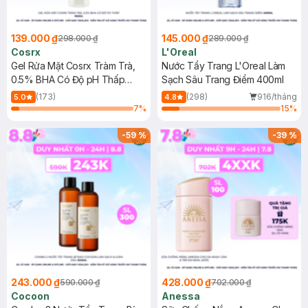
139.000 ₫
145.000 ₫
298.000 ₫
289.000 ₫
Cosrx
L'Oreal
Gel Rửa Mặt Cosrx Tràm Trà,
Nước Tẩy Trang L'Oreal Làm
0.5% BHA Có Độ pH Thấp
Sạch Sâu Trang Điểm 400ml
150ml
(173)
(298)
916/tháng
5.0
4.8
7
%
15
%
-
59
%
-
39
%
243.000 ₫
428.000 ₫
590.000 ₫
702.000 ₫
Cocoon
Anessa