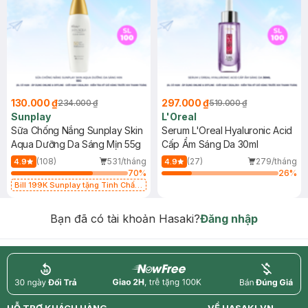
130.000 ₫
297.000 ₫
234.000 ₫
519.000 ₫
Sunplay
L'Oreal
Sữa Chống Nắng Sunplay Skin
Serum L'Oreal Hyaluronic Acid
Aqua Dưỡng Da Sáng Mịn 55g
Cấp Ẩm Sáng Da 30ml
(108)
531/tháng
(27)
279/tháng
4.9
4.9
70
%
26
%
Bill 199K Sunplay tặng Tinh Chất
Chống Nắng 7g trị giá 30K (SL có
hạn)
Bạn đã có tài khoản Hasaki?
Đăng nhập
return
nowfree
price