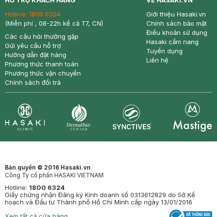
HỖ TRỢ KHÁCH HÀNG
VỀ HASAKI.VN
Hotline:
1800 6324
Giới thiệu Hasaki.vn
(Miễn phí , 08-22h kể cả T7, CN)
Chính sách bảo mật
Điều khoản sử dụng
Các câu hỏi thường gặp
Hasaki cẩm nang
Gửi yêu cầu hỗ trợ
Tuyển dụng
Hướng dẫn đặt hàng
Liên hệ
Phương thức thanh toán
Phương thức vận chuyển
Chính sách đổi trả
Synctives
Clinic
Dermahair
Mastige
Bản quyền © 2016 Hasaki.vn
Công Ty cổ phần HASAKI VIETNAM
Hotline:
1800 6324
Giấy chứng nhận Đăng ký Kinh doanh số 0313612829 do Sở Kế
hoạch và Đầu tư Thành phố Hồ Chí Minh cấp ngày 13/01/2016
Xem tất cả cửa hàng