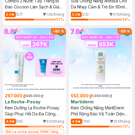
Combo 2 Nước Tẩy Trang Bí
Sữa Chống Nắng Anessa Cho
Đao Cocoon Làm Sạch & Giảm
Da Nhạy Cảm & Trẻ Em 60ml
Dầu 500ml
(Mới)
(57)
1.6k/tháng
(23)
413/tháng
5.0
5.0
57
%
34
%
-
40
%
-
59
%
267.000 ₫
553.000 ₫
445.000 ₫
1.350.000 ₫
La Roche-Posay
Martiderm
Kem Dưỡng La Roche-Posay
Kem Chống Nắng MartiDerm
Giúp Phục Hồi Da Đa Công
Phổ Rộng Bảo Vệ Toàn Diện
Dụng 40ml
40ml
(56)
932/tháng
(110)
251/tháng
4.9
4.9
46
%
75
%
Bill La roche-posay 399K Tặng