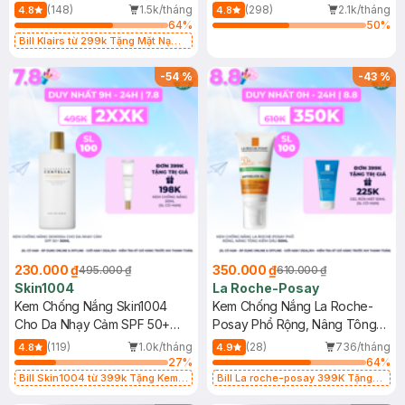
400ml
(148)
1.5k/tháng
(298)
2.1k/tháng
4.8
4.8
64
%
50
%
Bill Klairs từ 299k Tặng Mặt Nạ
Làm Dịu Da & Kiểm Soát Dầu Nhờn
25ml (SL Có Hạn)
-
54
%
-
43
%
230.000 ₫
350.000 ₫
495.000 ₫
610.000 ₫
Skin1004
La Roche-Posay
Kem Chống Nắng Skin1004
Kem Chống Nắng La Roche-
Cho Da Nhạy Cảm SPF 50+
Posay Phổ Rộng, Nâng Tông
50ml
Kiềm Dầu 50ml
(119)
1.0k/tháng
(28)
736/tháng
4.8
4.9
27
%
64
%
Bill Skin1004 từ 399k Tặng Kem
Bill La roche-posay 399K Tặng
Chống Nắng Cho Da Nhạy Cảm
Gel rửa mặt da dầu nhạy cảm 50ml