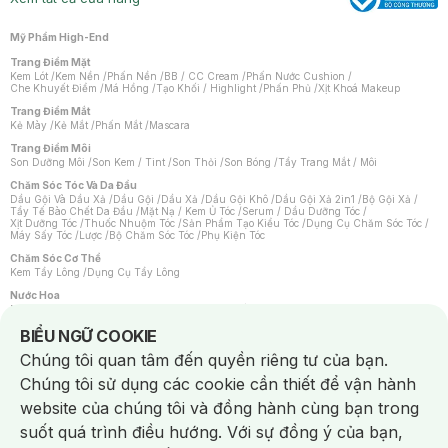
Mỹ Phẩm High-End
Trang Điểm Mặt
Kem Lót
/
Kem Nền
/
Phấn Nền
/
BB / CC Cream
/
Phấn Nước Cushion
/
Che Khuyết Điểm
/
Má Hồng
/
Tạo Khối / Highlight
/
Phấn Phủ
/
Xịt Khoá Makeup
Trang Điểm Mắt
Kẻ Mày
/
Kẻ Mắt
/
Phấn Mắt
/
Mascara
Trang Điểm Môi
Son Dưỡng Môi
/
Son Kem / Tint
/
Son Thỏi
/
Son Bóng
/
Tẩy Trang Mắt / Môi
Chăm Sóc Tóc Và Da Đầu
Dầu Gội Và Dầu Xả
/
Dầu Gội
/
Dầu Xả
/
Dầu Gội Khô
/
Dầu Gội Xả 2in1
/
Bộ Gội Xả
/
Tẩy Tế Bào Chết Da Đầu
/
Mặt Nạ / Kem Ủ Tóc
/
Serum / Dầu Dưỡng Tóc
/
Xịt Dưỡng Tóc
/
Thuốc Nhuộm Tóc
/
Sản Phẩm Tạo Kiểu Tóc
/
Dụng Cụ Chăm Sóc Tóc
/
Máy Sấy Tóc
/
Lược
/
Bộ Chăm Sóc Tóc
/
Phụ Kiện Tóc
Chăm Sóc Cơ Thể
Kem Tẩy Lông
/
Dụng Cụ Tẩy Lông
Nước Hoa
Nước Hoa Nữ
/
Nước Hoa Nam
/
Nước Hoa Cao Cấp
/
Xịt Thơm Toàn Thân
/
Nước Hoa Vùng Kín
Notice about cookies usage
BIỂU NGỮ COOKIE
Chăm Sóc Cá Nhân
Chúng tôi quan tâm đến quyền riêng tư của bạn.
Chống Muỗi
/
Khẩu Trang
/
Máy Massage
/
Mặt Nạ Xông Hơi
/
Nước Rửa Tay
/
Sản Phẩm Chăm Sóc Khác
/
Bàn Chải Đánh Răng
/
Bàn Chải Điện
/
Chúng tôi sử dụng các cookie cần thiết để vận hành
Hỗ Trợ Trắng Răng
/
Kem Đánh Răng
/
Máy Tăm Nước
/
Nước Súc Miệng
/
Tăm / Chỉ Nha Khoa
/
Xịt Thơm Miệng
/
Dung Dịch Vệ Sinh
/
Dưỡng Vùng Kín
/
website của chúng tôi và đồng hành cùng bạn trong
Khăn Ướt Vệ Sinh Vùng Kín
/
Băng Vệ Sinh
/
Tampon
/
Bọt Cạo Râu
/
Dao Cạo Râu
/
Máy Cạo Râu
suốt quá trình điều hướng. Với sự đồng ý của bạn,
Vấn Đề Về Da