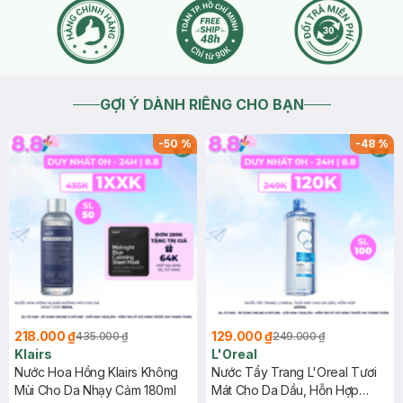
GỢI Ý DÀNH RIÊNG CHO BẠN
-
50
%
-
48
%
218.000 ₫
129.000 ₫
435.000 ₫
249.000 ₫
Klairs
L'Oreal
Nước Hoa Hồng Klairs Không
Nước Tẩy Trang L'Oreal Tươi
Mùi Cho Da Nhạy Cảm 180ml
Mát Cho Da Dầu, Hỗn Hợp