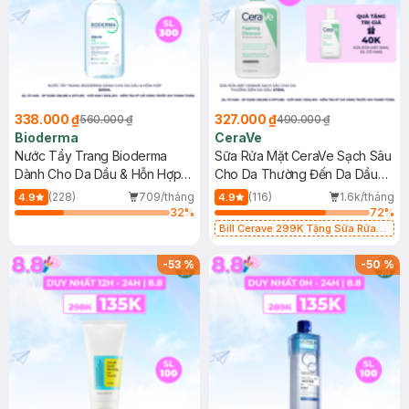
338.000 ₫
327.000 ₫
560.000 ₫
490.000 ₫
Bioderma
CeraVe
Nước Tẩy Trang Bioderma
Sữa Rửa Mặt CeraVe Sạch Sâu
Dành Cho Da Dầu & Hỗn Hợp
Cho Da Thường Đến Da Dầu
500ml
473ml
(228)
709/tháng
(116)
1.6k/tháng
4.9
4.9
32
%
72
%
Bill Cerave 299K Tặng Sữa Rửa
Mặt Cerave 30ml (SL có hạn)
-
53
%
-
50
%