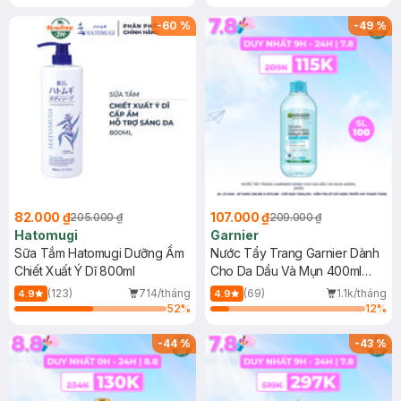
Gel rửa mặt da dầu nhạy cảm 50ml
(SL có hạn)
-
60
%
-
49
%
82.000 ₫
107.000 ₫
205.000 ₫
209.000 ₫
Hatomugi
Garnier
Sữa Tắm Hatomugi Dưỡng Ẩm
Nước Tẩy Trang Garnier Dành
Chiết Xuất Ý Dĩ 800ml
Cho Da Dầu Và Mụn 400ml
(Mới)
(123)
714/tháng
(69)
1.1k/tháng
4.9
4.9
52
%
12
%
-
44
%
-
43
%