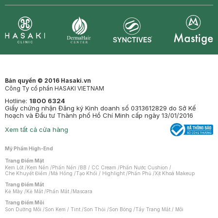
Synctives
Clinic
Dermahair
Mastige
Bản quyền © 2016 Hasaki.vn
Công Ty cổ phần HASAKI VIETNAM
Hotline:
1800 6324
Giấy chứng nhận Đăng ký Kinh doanh số 0313612829 do Sở Kế
hoạch và Đầu tư Thành phố Hồ Chí Minh cấp ngày 13/01/2016
Xem tất cả cửa hàng
Mỹ Phẩm High-End
Trang Điểm Mặt
Kem Lót
/
Kem Nền
/
Phấn Nền
/
BB / CC Cream
/
Phấn Nước Cushion
/
Che Khuyết Điểm
/
Má Hồng
/
Tạo Khối / Highlight
/
Phấn Phủ
/
Xịt Khoá Makeup
Trang Điểm Mắt
Kẻ Mày
/
Kẻ Mắt
/
Phấn Mắt
/
Mascara
Trang Điểm Môi
Son Dưỡng Môi
/
Son Kem / Tint
/
Son Thỏi
/
Son Bóng
/
Tẩy Trang Mắt / Môi