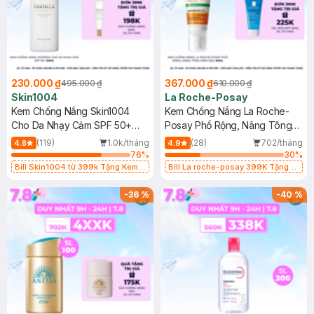
230.000 ₫
367.000 ₫
495.000 ₫
610.000 ₫
Skin1004
La Roche-Posay
Kem Chống Nắng Skin1004
Kem Chống Nắng La Roche-
Cho Da Nhạy Cảm SPF 50+
Posay Phổ Rộng, Nâng Tông
50ml
Kiềm Dầu 50ml
(119)
1.0k/tháng
(28)
702/tháng
4.8
4.9
76
%
30
%
Bill Skin1004 từ 399k Tặng Kem
Bill La roche-posay 399K Tặng
Chống Nắng Cho Da Nhạy Cảm
Gel rửa mặt da dầu nhạy cảm 50ml
SPF 50+ 20ml (SL Có Hạn)
(SL có hạn)
-
36
%
-
40
%