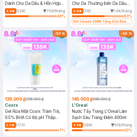
Dành Cho Da Dầu & Hỗn Hợp
Cho Da Thường Đến Da Dầu
500ml
473ml
(228)
709/tháng
(116)
1.6k/tháng
4.9
4.9
46
%
63
%
Bill Cerave 299K Tặng Sữa Rửa
Mặt Cerave 30ml (SL có hạn)
-
53
%
-
50
%
139.000 ₫
145.000 ₫
298.000 ₫
289.000 ₫
Cosrx
L'Oreal
Gel Rửa Mặt Cosrx Tràm Trà,
Nước Tẩy Trang L'Oreal Làm
0.5% BHA Có Độ pH Thấp
Sạch Sâu Trang Điểm 400ml
150ml
(173)
(298)
916/tháng
5.0
4.8
7
%
20
%