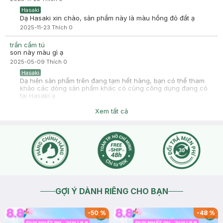
Hasaki
Dạ Hasaki xin chào, sản phẩm này là màu hồng đỏ đất ạ
2025-11-23
Thích
0
trần cẩm tú
son này màu gì ạ
2025-05-09
Thích
0
Hasaki
Dạ hiện sản phẩm trên đang tạm hết hàng, bạn có thể tham
khảo các dòng sản phẩm khác có cùng công dụng đang có
tại Hasaki ạ
2025-05-09
Thích
1
Xem tất cả
GỢI Ý DÀNH RIÊNG CHO BẠN
-
50
%
-
48
%