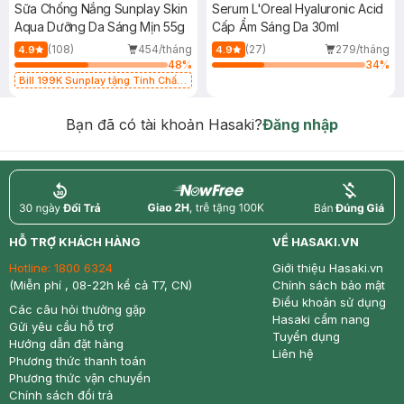
Sữa Chống Nắng Sunplay Skin
Serum L'Oreal Hyaluronic Acid
Aqua Dưỡng Da Sáng Mịn 55g
Cấp Ẩm Sáng Da 30ml
(108)
454/tháng
(27)
279/tháng
4.9
4.9
48
%
34
%
Bill 199K Sunplay tặng Tinh Chất
Chống Nắng 7g trị giá 30K (SL có
hạn)
Bạn đã có tài khoản Hasaki?
Đăng nhập
return
nowfree
price
HỖ TRỢ KHÁCH HÀNG
VỀ HASAKI.VN
Hotline:
1800 6324
Giới thiệu Hasaki.vn
(Miễn phí , 08-22h kể cả T7, CN)
Chính sách bảo mật
Điều khoản sử dụng
Các câu hỏi thường gặp
Hasaki cẩm nang
Gửi yêu cầu hỗ trợ
Tuyển dụng
Hướng dẫn đặt hàng
Liên hệ
Phương thức thanh toán
Phương thức vận chuyển
Chính sách đổi trả