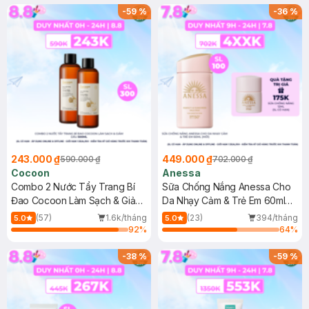
-
59
%
-
36
%
243.000 ₫
449.000 ₫
590.000 ₫
702.000 ₫
Cocoon
Anessa
Combo 2 Nước Tẩy Trang Bí
Sữa Chống Nắng Anessa Cho
Đao Cocoon Làm Sạch & Giảm
Da Nhạy Cảm & Trẻ Em 60ml
Dầu 500ml
(Mới)
(57)
1.6k/tháng
(23)
394/tháng
5.0
5.0
92
%
64
%
-
38
%
-
59
%