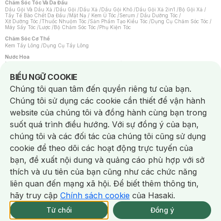
Chăm Sóc Tóc Và Da Đầu
Dầu Gội Và Dầu Xả
/
Dầu Gội
/
Dầu Xả
/
Dầu Gội Khô
/
Dầu Gội Xả 2in1
/
Bộ Gội Xả
/
Tẩy Tế Bào Chết Da Đầu
/
Mặt Nạ / Kem Ủ Tóc
/
Serum / Dầu Dưỡng Tóc
/
Xịt Dưỡng Tóc
/
Thuốc Nhuộm Tóc
/
Sản Phẩm Tạo Kiểu Tóc
/
Dụng Cụ Chăm Sóc Tóc
/
Máy Sấy Tóc
/
Lược
/
Bộ Chăm Sóc Tóc
/
Phụ Kiện Tóc
Chăm Sóc Cơ Thể
Kem Tẩy Lông
/
Dụng Cụ Tẩy Lông
Nước Hoa
Nước Hoa Nữ
/
Nước Hoa Nam
/
Nước Hoa Cao Cấp
/
Xịt Thơm Toàn Thân
/
Nước Hoa Vùng Kín
Notice about cookies usage
BIỂU NGỮ COOKIE
Chăm Sóc Cá Nhân
Chúng tôi quan tâm đến quyền riêng tư của bạn.
Chống Muỗi
/
Khẩu Trang
/
Máy Massage
/
Mặt Nạ Xông Hơi
/
Nước Rửa Tay
/
Sản Phẩm Chăm Sóc Khác
/
Bàn Chải Đánh Răng
/
Bàn Chải Điện
/
Chúng tôi sử dụng các cookie cần thiết để vận hành
Hỗ Trợ Trắng Răng
/
Kem Đánh Răng
/
Máy Tăm Nước
/
Nước Súc Miệng
/
Tăm / Chỉ Nha Khoa
/
Xịt Thơm Miệng
/
Dung Dịch Vệ Sinh
/
Dưỡng Vùng Kín
/
website của chúng tôi và đồng hành cùng bạn trong
Khăn Ướt Vệ Sinh Vùng Kín
/
Băng Vệ Sinh
/
Tampon
/
Bọt Cạo Râu
/
Dao Cạo Râu
/
Máy Cạo Râu
suốt quá trình điều hướng. Với sự đồng ý của bạn,
Vấn Đề Về Da
chúng tôi và các đối tác của chúng tôi cũng sử dụng
Da Dầu / Lỗ Chân Lông To
/
Da Khô / Mất Nước
/
Da Lão Hóa
/
Da Mụn
/
Da Nhạy Cảm / Kích Ứng
/
Da Xỉn Màu
/
Thâm / Nám / Tàn Nhang
/
cookie để theo dõi các hoạt động trực tuyến của
Quầng Thâm & Bọng Mắt
/
Sẹo
/
Viêm Da Cơ Địa
bạn, đề xuất nội dung và quảng cáo phù hợp với sở
Dụng Cụ / Phụ Kiện Chăm Sóc Da
Chat i
Bông Tẩy Trang
/
Khăn Lau Mặt Khô
/
Dụng Cụ / Máy Rửa Mặt
/
Máy Chăm Sóc Da
/
thích và ưu tiên của bạn cũng như các chức năng
Dụng Cụ Chăm Sóc Khác
liên quan đến mạng xã hội. Để biết thêm thông tin,
hãy truy cập
Chính sách cookie
của Hasaki.
Từ chối
Đồng ý