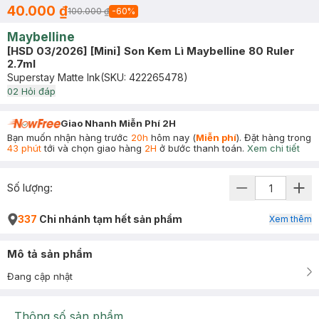
40.000 ₫
100.000 ₫
-
60
%
Maybelline
[HSD 03/2026] [Mini] Son Kem Lì Maybelline 80 Ruler
2.7ml
Superstay Matte Ink
(SKU:
422265478
)
0
2
Hỏi đáp
Giao Nhanh Miễn Phí 2H
Bạn muốn nhận hàng trước
20h
hôm nay (
Miễn phí
). Đặt hàng trong
43 phút
tới và chọn giao hàng
2H
ở bước thanh toán.
Xem chi tiết
Số lượng:
337
Chi nhánh tạm hết sản phẩm
Xem thêm
Mô tả sản phẩm
Đang cập nhật
Thông số sản phẩm