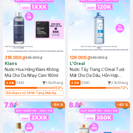
218.000 ₫
129.000 ₫
435.000 ₫
249.000 ₫
Klairs
L'Oreal
Nước Hoa Hồng Klairs Không
Nước Tẩy Trang L'Oreal Tươi
Mùi Cho Da Nhạy Cảm 180ml
Mát Cho Da Dầu, Hỗn Hợp
400ml
(148)
1.5k/tháng
(298)
2.1k/tháng
4.8
4.8
64
%
72
%
Bill Klairs từ 299k Tặng Mặt Nạ
Làm Dịu Da & Kiểm Soát Dầu Nhờn
25ml (SL Có Hạn)
-
54
%
-
40
%