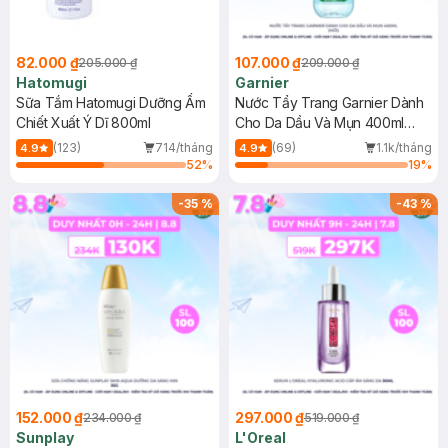
82.000 ₫
107.000 ₫
205.000 ₫
209.000 ₫
Hatomugi
Garnier
Sữa Tắm Hatomugi Dưỡng Ẩm
Nước Tẩy Trang Garnier Dành
Chiết Xuất Ý Dĩ 800ml
Cho Da Dầu Và Mụn 400ml
(Mới)
(123)
714/tháng
(69)
1.1k/tháng
4.9
4.9
52
%
19
%
-
35
%
-
43
%
152.000 ₫
297.000 ₫
234.000 ₫
519.000 ₫
Sunplay
L'Oreal