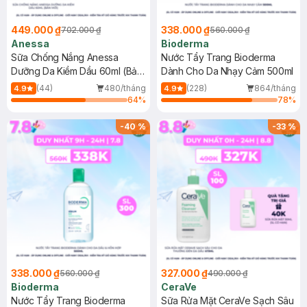
449.000 ₫
338.000 ₫
702.000 ₫
560.000 ₫
Anessa
Bioderma
Sữa Chống Nắng Anessa
Nước Tẩy Trang Bioderma
Dưỡng Da Kiềm Dầu 60ml (Bản
Dành Cho Da Nhạy Cảm 500ml
Mới)
(44)
480/tháng
(228)
864/tháng
4.9
4.9
64
%
78
%
-
40
%
-
33
%
338.000 ₫
327.000 ₫
560.000 ₫
490.000 ₫
Bioderma
CeraVe
Nước Tẩy Trang Bioderma
Sữa Rửa Mặt CeraVe Sạch Sâu