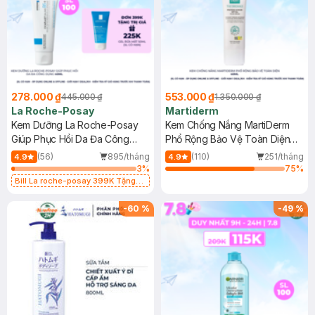
278.000 ₫
553.000 ₫
445.000 ₫
1.350.000 ₫
La Roche-Posay
Martiderm
Kem Dưỡng La Roche-Posay
Kem Chống Nắng MartiDerm
Giúp Phục Hồi Da Đa Công
Phổ Rộng Bảo Vệ Toàn Diện
Dụng 40ml
40ml
(56)
895/tháng
(110)
251/tháng
4.9
4.9
3
%
75
%
Bill La roche-posay 399K Tặng
Gel rửa mặt da dầu nhạy cảm 50ml
(SL có hạn)
-
60
%
-
49
%