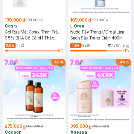
139.000 ₫
169.000 ₫
298.000 ₫
289.000 ₫
Cosrx
L'Oreal
Gel Rửa Mặt Cosrx Tràm Trà,
Nước Tẩy Trang L'Oreal Làm
0.5% BHA Có Độ pH Thấp
Sạch Sâu Trang Điểm 400ml
150ml
(173)
(298)
786/tháng
5.0
4.8
6
%
71
%
-
53
%
-
44
%
275.000 ₫
395.000 ₫
590.000 ₫
702.000 ₫
Cocoon
Anessa