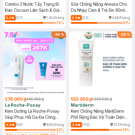
Combo 2 Nước Tẩy Trang Bí
Sữa Chống Nắng Anessa Cho
Đao Cocoon Làm Sạch & Giảm
Da Nhạy Cảm & Trẻ Em 60ml
Dầu 500ml
(Mới)
(57)
1.4k/tháng
(23)
448/tháng
5.0
5.0
75
%
51
%
-
38
%
-
59
%
278.000 ₫
553.000 ₫
445.000 ₫
1.350.000 ₫
La Roche-Posay
Martiderm
Kem Dưỡng La Roche-Posay
Kem Chống Nắng MartiDerm
Giúp Phục Hồi Da Đa Công
Phổ Rộng Bảo Vệ Toàn Diện
Dụng 40ml
40ml
(56)
895/tháng
(110)
251/tháng
4.9
4.9
24
%
75
%