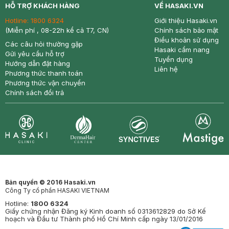
HỖ TRỢ KHÁCH HÀNG
VỀ HASAKI.VN
Hotline:
1800 6324
Giới thiệu Hasaki.vn
(Miễn phí , 08-22h kể cả T7, CN)
Chính sách bảo mật
Điều khoản sử dụng
Các câu hỏi thường gặp
Hasaki cẩm nang
Gửi yêu cầu hỗ trợ
Tuyển dụng
Hướng dẫn đặt hàng
Liên hệ
Phương thức thanh toán
Phương thức vận chuyển
Chính sách đổi trả
Synctives
Clinic
Dermahair
Mastige
Bản quyền © 2016 Hasaki.vn
Công Ty cổ phần HASAKI VIETNAM
Hotline:
1800 6324
Giấy chứng nhận Đăng ký Kinh doanh số 0313612829 do Sở Kế
hoạch và Đầu tư Thành phố Hồ Chí Minh cấp ngày 13/01/2016