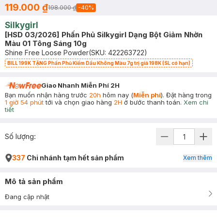
119.000 ₫
198.000 ₫
-
40
%
Silkygirl
[HSD 03/2026] Phấn Phủ Silkygirl Dạng Bột Giảm Nhờn
Màu 01 Tông Sáng 10g
Shine Free Loose Powder
(SKU:
422263722
)
BILL 199K TẶNG Phấn Phủ Kiềm Dầu Không Màu 7g trị giá 198K (SL có hạn)
Giao Nhanh Miễn Phí 2H
Bạn muốn nhận hàng trước
20h
hôm nay (
Miễn phí
). Đặt hàng trong
1 giờ 54 phút
tới và chọn giao hàng
2H
ở bước thanh toán.
Xem chi
tiết
Số lượng:
337
Chi nhánh tạm hết sản phẩm
Xem thêm
Mô tả sản phẩm
Đang cập nhật