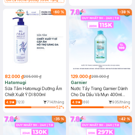
Bill La roche-posay 399K Tặng
Gel rửa mặt da dầu nhạy cảm 50ml
(SL có hạn)
-
60
%
-
38
%
82.000 ₫
129.000 ₫
205.000 ₫
209.000 ₫
Hatomugi
Garnier
Sữa Tắm Hatomugi Dưỡng Ẩm
Nước Tẩy Trang Garnier Dành
Chiết Xuất Ý Dĩ 800ml
Cho Da Dầu Và Mụn 400ml
(Mới)
(123)
714/tháng
(69)
935/tháng
4.9
4.9
52
%
64
%
-
35
%
-
42
%