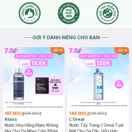
GỢI Ý DÀNH RIÊNG CHO BẠN
-
55
%
-
42
%
197.000 ₫
144.000 ₫
435.000 ₫
249.000 ₫
Klairs
L'Oreal
Nước Hoa Hồng Klairs Không
Nước Tẩy Trang L'Oreal Tươi
Mùi Cho Da Nhạy Cảm 180ml
Mát Cho Da Dầu, Hỗn Hợp