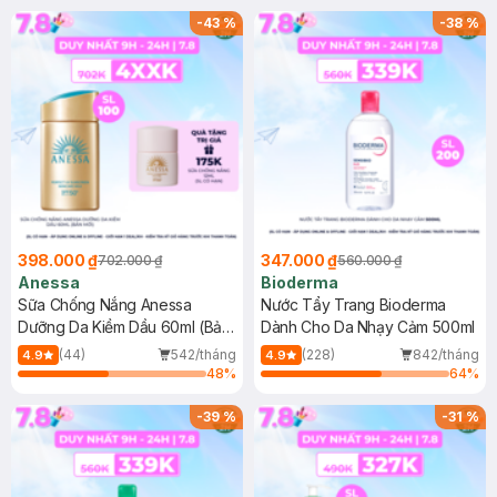
SPF 50+ 20ml (SL Có Hạn)
(SL có hạn)
-
43
%
-
38
%
398.000 ₫
347.000 ₫
702.000 ₫
560.000 ₫
Anessa
Bioderma
Sữa Chống Nắng Anessa
Nước Tẩy Trang Bioderma
Dưỡng Da Kiềm Dầu 60ml (Bản
Dành Cho Da Nhạy Cảm 500ml
Mới)
(44)
542/tháng
(228)
842/tháng
4.9
4.9
48
%
64
%
-
39
%
-
31
%