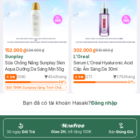
152.000 ₫
302.000 ₫
234.000 ₫
519.000 ₫
Sunplay
L'Oreal
Sữa Chống Nắng Sunplay Skin
Serum L'Oreal Hyaluronic Acid
Aqua Dưỡng Da Sáng Mịn 55g
Cấp Ẩm Sáng Da 30ml
(108)
454/tháng
(27)
275/tháng
4.9
4.9
48
%
41
%
Bill 199K Sunplay tặng Tinh Chất
Chống Nắng 7g trị giá 30K (SL có
hạn)
Bạn đã có tài khoản Hasaki?
Đăng nhập
return
nowfree
price