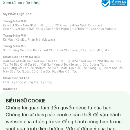
Xem tất cả cửa hàng
Mỹ Phẩm High-End
Trang Điểm Mặt
Kem Lót
/
Kem Nền
/
Phấn Nền
/
BB / CC Cream
/
Phấn Nước Cushion
/
Che Khuyết Điểm
/
Má Hồng
/
Tạo Khối / Highlight
/
Phấn Phủ
/
Xịt Khoá Makeup
Trang Điểm Mắt
Kẻ Mày
/
Kẻ Mắt
/
Phấn Mắt
/
Mascara
Trang Điểm Môi
Son Dưỡng Môi
/
Son Kem / Tint
/
Son Thỏi
/
Son Bóng
/
Tẩy Trang Mắt / Môi
Chăm Sóc Tóc Và Da Đầu
Dầu Gội Và Dầu Xả
/
Dầu Gội
/
Dầu Xả
/
Dầu Gội Khô
/
Dầu Gội Xả 2in1
/
Bộ Gội Xả
/
Tẩy Tế Bào Chết Da Đầu
/
Mặt Nạ / Kem Ủ Tóc
/
Serum / Dầu Dưỡng Tóc
/
Xịt Dưỡng Tóc
/
Thuốc Nhuộm Tóc
/
Sản Phẩm Tạo Kiểu Tóc
/
Dụng Cụ Chăm Sóc Tóc
/
Máy Sấy Tóc
/
Lược
/
Bộ Chăm Sóc Tóc
/
Phụ Kiện Tóc
Chăm Sóc Cơ Thể
Kem Tẩy Lông
/
Dụng Cụ Tẩy Lông
Nước Hoa
Nước Hoa Nữ
/
Nước Hoa Nam
/
Nước Hoa Cao Cấp
/
Xịt Thơm Toàn Thân
/
Nước Hoa Vùng Kín
Notice about cookies usage
BIỂU NGỮ COOKIE
Chăm Sóc Cá Nhân
Chúng tôi quan tâm đến quyền riêng tư của bạn.
Chống Muỗi
/
Khẩu Trang
/
Máy Massage
/
Mặt Nạ Xông Hơi
/
Nước Rửa Tay
/
Sản Phẩm Chăm Sóc Khác
/
Bàn Chải Đánh Răng
/
Bàn Chải Điện
/
Chúng tôi sử dụng các cookie cần thiết để vận hành
Hỗ Trợ Trắng Răng
/
Kem Đánh Răng
/
Máy Tăm Nước
/
Nước Súc Miệng
/
Tăm / Chỉ Nha Khoa
/
Xịt Thơm Miệng
/
Dung Dịch Vệ Sinh
/
Dưỡng Vùng Kín
/
website của chúng tôi và đồng hành cùng bạn trong
Khăn Ướt Vệ Sinh Vùng Kín
/
Băng Vệ Sinh
/
Tampon
/
Bọt Cạo Râu
/
Dao Cạo Râu
/
Máy Cạo Râu
suốt quá trình điều hướng. Với sự đồng ý của bạn,